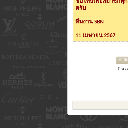
ขอโทษเพื่อสมาชิกทุ
ครับ
ทีมงาน SBN
11 เมษายน 2567
vBull
There a