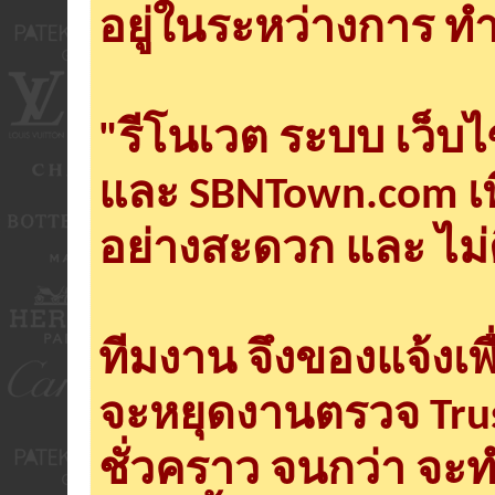
อยู่ในระหว่างการ ทำ
"รีโนเวต ระบบ เว็บ
และ SBNTown.com เพ
อย่างสะดวก และ ไม่
ทีมงาน จึงของแจ้งเพ
จะหยุดงานตรวจ Tru
ชั่วคราว จนกว่า จะ