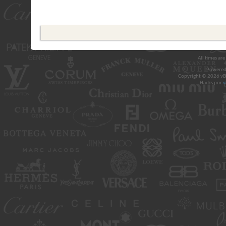
All times ar
Powered
Copyright © 2026 vBul
Hacks por
v