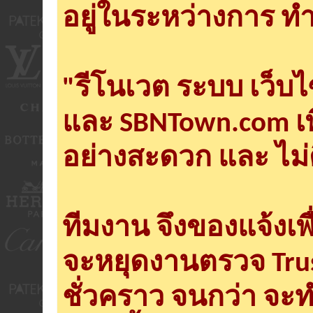
อยู่ในระหว่างการ ทำ
"รีโนเวต ระบบ เว็บ
และ SBNTown.com เพ
อย่างสะดวก และ ไม่
ทีมงาน จึงของแจ้งเพ
จะหยุดงานตรวจ Tru
ชั่วคราว จนกว่า จะ