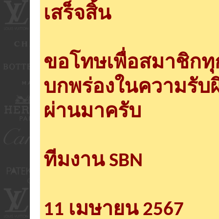
เสร็จสิ้น
ขอโทษเพื่อสมาชิกท
บกพร่องในความรับผ
ผ่านมาครับ
ทีมงาน SBN
11 เมษายน 2567