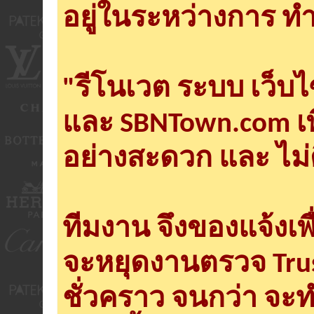
อยู่ในระหว่างการ ทำ
"รีโนเวต ระบบ เว็บ
และ SBNTown.com เพ
อย่างสะดวก และ ไม่
ทีมงาน จึงของแจ้งเพ
จะหยุดงานตรวจ Tru
ชั่วคราว จนกว่า จะ