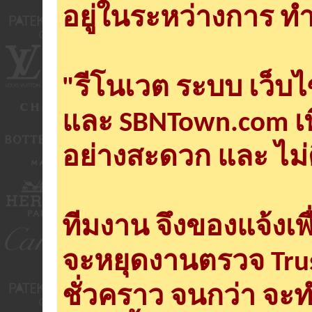
อยู่ในระหว่างการ ทำ
"รีโนเวต ระบบ เว็บ
และ SBNTown.com เพ
อย่างสะดวก และ ไม่
ทีมงาน จึงของแจ้งเพ
จะหยุดงานตรวจ Tru
ชั่วคราว จนกว่า จะ