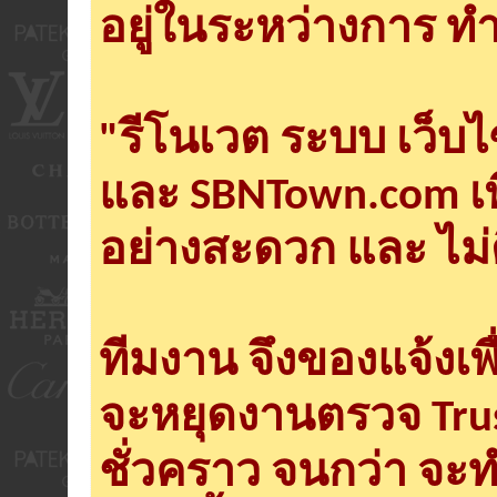
อยู่ในระหว่างการ ทำ
"รีโนเวต ระบบ เว็บ
และ SBNTown.com เพ
อย่างสะดวก และ ไม่
ทีมงาน จึงของแจ้งเพ
จะหยุดงานตรวจ Tru
ชั่วคราว จนกว่า จะ