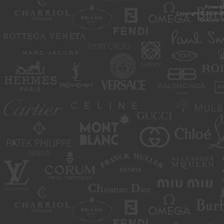
Powered
Copyright © 2026 vBul
Hacks por
v