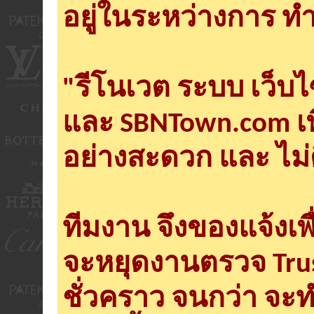
อยู่ในระหว่างการ ทำ
"รีโนเวต ระบบ เว็บ
และ SBNTown.com เพ
อย่างสะดวก และ ไม่
ทีมงาน จึงของแจ้งเพ
จะหยุดงานตรวจ Tru
ชั่วคราว จนกว่า จะ