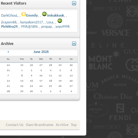
Recent Visitors
DarkGhouL
,
Emmily
,
Imkukkook
,
jiraporn66
,
kanyakorn2517
,
Losa
,
Pichittra29
,
PIYA@SBN
,
propap
,
yoyo9996
Archive
<
June 2026
Su
Mo
Tu
We
Th
Fr
Sa
24
25
26
27
28
29
30
31
1
2
3
4
5
6
7
8
9
10
11
12
13
14
15
16
17
18
19
20
21
22
23
24
25
26
27
28
29
30
1
2
3
4
Contact Us
Siam Brandname
Archive
Top