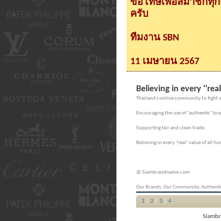
ขอโทษเพื่อสมาชิกทุ
ครับ
ทีมงาน SBN
11 เมษายน 2567
Believing in every ''re
Thailand's online community to fight a
Encouraging the use of ''authentic'' br
Supporting fair and clean trade.
Believing in every ''real" value of all 
@ Siambrandname.com
Our Brands, Our Community, Authenti
1
|
2
|
3
|
4
Siambr