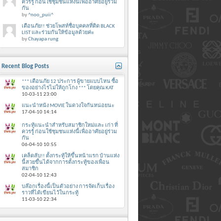
ควรรู้ ก่อนใช้ชุมชนแห่งนี้เพื่ออาศัยอยู่ร่วม
กัน
by
^noo_puii^
เตือนภัย!! ช่วยโพสท์ชื่อบุคคลที่ติด BLACK
LIST และร่วมกันให้ข้อมูลด้วยค่ะ
by
Chayapa rung
Recent Blog Posts
*** เตือนภัย 12 ประการ ผู้ขายแบบไหน ซื้อ
ของอย่างไรไม่ให้ถูกโกง *** โดยคุณ KAT
10-03-11
23:00
แนะนำหนัง MOVIE ในดวงใจกันหน่อยนะ
17-04-10
14:14
กระทู้แนะนำสำหรับสมาชิกใหม่และ เก่า ที่
ควรรู้ ก่อนใช้ชุมชนแห่งนี้เพื่ออาศัยอยู่ร่วม
กัน
06-04-10
10:55
เคล็ดลับ!! ตั้งกระทู้ให้ขึ้นหน้าแรก บ้านแห่ง
นี้สวยขึ้นได้จากการตั้งกระทู้ของเพื่อน
สมาชิก
02-04-10
12:43
บล๊อกเรื่องนี้เป็นตัวอย่าง การจัดเก็บเรื่อง
ราวที่ได้เขียนไว้ในกระทู้
11-03-10
22:34