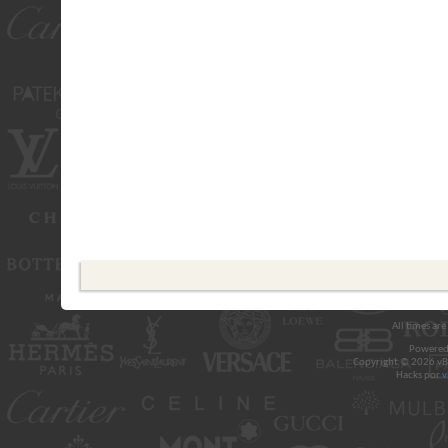
All times ar
Powered
Copyright © 2026 vBul
Hacks por
v