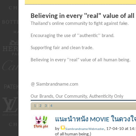
Believing in every ''real" value of a
Thailand's online community to fight against fake.
Encouraging the use of ''authentic'' brand.
Supporting fair and clean trade.
Believing in every ''real" value of all human being.
@ Siambrandname.com
Our Brands, Our Community, Authenticity Only
1
|
2
|
3
|
4
แนะนำหนัง MOVIE ในดวงใ
by
, 17-04-10 at 14:1
Siambrandname Webmaster
of all human being.)