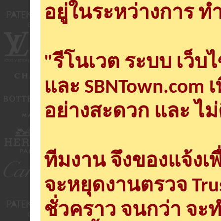
อยู่ในระหว่างการ ทำ
"รีโนเวต ระบบ เว็บ
และ SBNTown.com เพ
อย่างสะดวก และ ไม่
ทีมงาน จึงของแจ้งเพ
จะหยุดงานตรวจ Tru
ชั่วคราว จนกว่า จะ