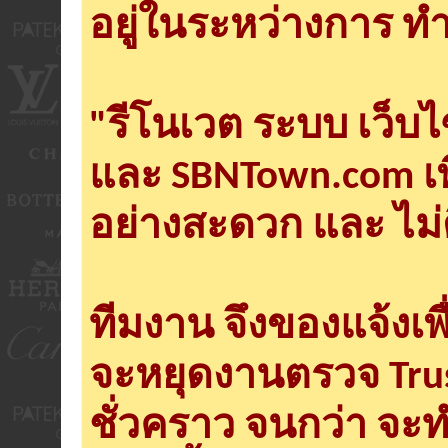
อยู่ในระหว่างการ ทำ
"รีโนเวต ระบบ เว็บ
และ SBNTown.com เพ
อย่างสะดวก และ ไม่
ทีมงาน จึงของแจ้งเพ
จะหยุดงานตรวจ Tru
ชั่วคราว จนกว่า จะ