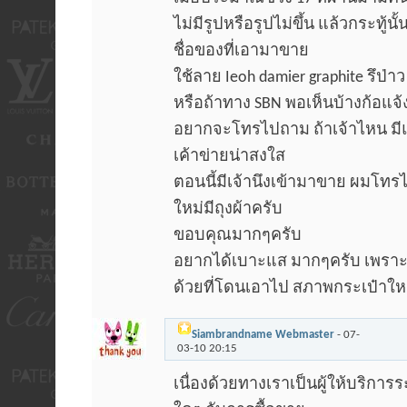
ไม่มีรูปหรือรูปไม่ขึ้น แล้วกระทู้น
ชื่อของที่เอามาขาย
ใช้ลาย Ieoh damier graphite รึป่าว
หรือถ้าทาง SBN พอเห็นบ้างก้อแจ
อยากจะโทรไปถาม ถ้าเจ้าไหน มีแล้
เค้าข่ายน่าสงใส
ตอนนี้มีเจ้านึงเข้ามาขาย ผมโทร
ใหม่มีถุงผ้าครับ
ขอบคุณมากๆครับ
อยากได้เบาะแส มากๆครับ เพรา
ด้วยที่โดนเอาไป สภาพกระเป๋าให
Siambrandname Webmaster
-
07-
03-10
20:15
เนื่องด้วยทางเราเป็นผู้ให้บริการร