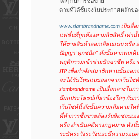
ใดๆ กับการซื้อขาย
ตามที่ได้ชี้แจงในประกาศหลักของ
www.siambrandname.com
เป็นสื่
แฟชั่นที่ถูกต้องตามลิขสิทธิ์ เท่าน
ให้ขายสินค้าลอกเลียนแบบ หรือ ล
ปัญญา"ทุกชนิด" ดังนั้นหากพบเห็น
พฤติกรรมเข้าข่ายมิจฉาชีพ หรือ
JTP เพื่อกำจัดสมาชิกท่านนั้นออก
จะได้รับโทษแบนออกจากเว็บไซต์
siambrandname เป็นสื่อกลางในการ
มีผลประโยชน์เกี่ยวข้องใดๆ กับ
เว็บไซด์นี้ ดังนั้นความเสียหายใดที
ที่ทำการซื้อขายต้องรับผิดชอบเอ
หรือ ดำเนินคดีทางกฏหมาย ดังนั
ระมัดระวังระวังและมีความรอบค