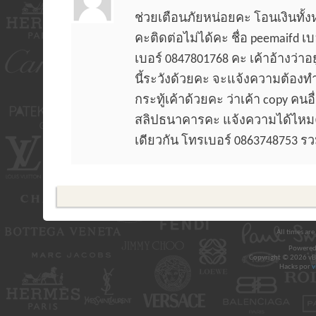
ช่วยเตือนภัยหน่อยคะ โอนเงินทั
คะติดต่อไม่ได้คะ ชื่อ peemaifd เ
เบอร์ 0847801768 คะ เค้าอ้างว่
นี้ระวังด้วยคะ จะแจ้งความต้องท
กระทู้เค้าด้วยคะ ว่าเค้า copy คนอ
สลิปธนาคารคะ แจ้งความได้ไห
เดียวกัน โทรเบอร์ 0863748753 ร
All times ar
Powered
Copyright © 2026 vBul
Hacks por
v