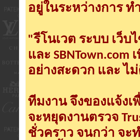
อยู่ในระหว่างการ ทำ
"รีโนเวต ระบบ เว็บ
และ SBNTown.com เพ
อย่างสะดวก และ ไม่
ทีมงาน จึงของแจ้งเพ
จะหยุดงานตรวจ Tru
ชั่วคราว จนกว่า จะ