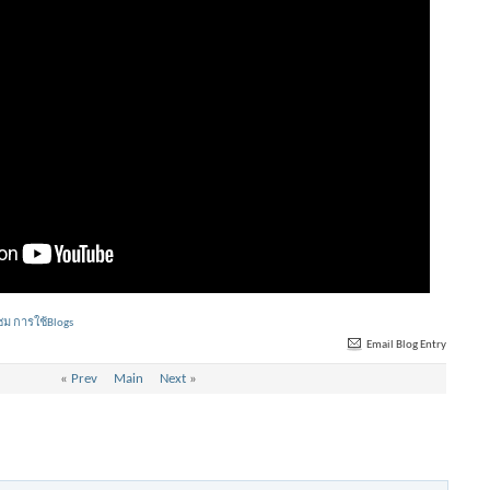
ม การใช้Blogs
Email Blog Entry
«
Prev
Main
Next
»