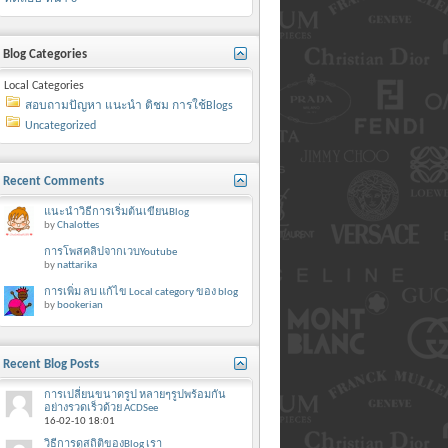
Blog Categories
Local Categories
สอบถามปัญหา แนะนำ ติชม การใช้Blogs
Uncategorized
Recent Comments
แนะนำวิธีการเริ่มต้นเขียนBlog
by
Chalottes
การโพสคลิปจากเวบYoutube
by
nattarika
การเพิ่ม ลบ แก้ไข Local category ของ blog
by
bookerian
Recent Blog Posts
การเปลี่ยนขนาดรูป หลายๆรูปพร้อมกัน
อย่างรวดเร็วด้วย ACDSee
16-02-10
18:01
วิธีการดูสถิติของBlog เรา