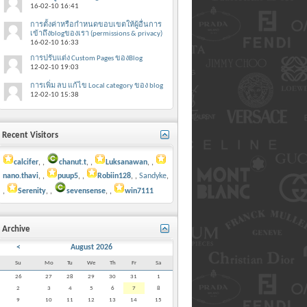
16-02-10
16:41
การตั้งค่าหรือกำหนดขอบเขตให้ผู้อื่นการ
เข้าถึงblogของเรา (permissions & privacy)
16-02-10
16:33
การปรับแต่ง Custom Pages ของBlog
12-02-10
19:03
การเพิ่ม ลบ แก้ไข Local category ของ blog
12-02-10
15:38
Recent Visitors
calcifer
,
chanut.t
,
Luksanawan
,
nano.thavi
,
puup5
,
Robiin128
,
Sandyke
,
Serenity
,
sevensense
,
win7111
Archive
<
August 2026
Su
Mo
Tu
We
Th
Fr
Sa
26
27
28
29
30
31
1
2
3
4
5
6
7
8
9
10
11
12
13
14
15