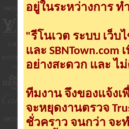
อยู่ในระหว่างการ ทำ
"รีโนเวต ระบบ เว็บ
และ SBNTown.com เพ
อย่างสะดวก และ ไม่
ทีมงาน จึงของแจ้งเพ
จะหยุดงานตรวจ Tru
ชั่วคราว จนกว่า จะ