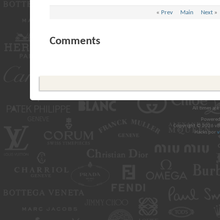
«
Prev
Main
Next
»
Comments
All times ar
Powered
Copyright © 2026 vBul
Hacks por
v