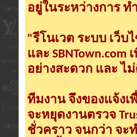
อยู่ในระหว่างการ ทำ
"รีโนเวต ระบบ เว็บ
และ SBNTown.com เพ
อย่างสะดวก และ ไม่
ทีมงาน จึงของแจ้งเพ
จะหยุดงานตรวจ Tru
ชั่วคราว จนกว่า จะ