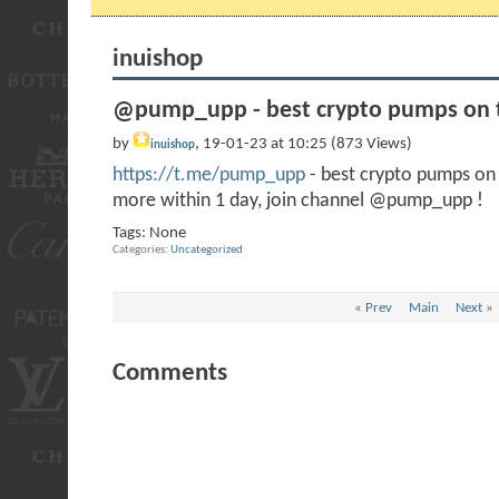
inuishop
@pump_upp - best crypto pumps on t
by
, 19-01-23 at 10:25 (873 Views)
inuishop
https://t.me/pump_upp
- best crypto pumps o
more within 1 day, join channel @pump_upp !
Tags:
None
Categories
Uncategorized
«
Prev
Main
Next
»
Comments