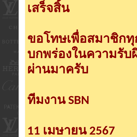
เสร็จสิ้น
ขอโทษเพื่อสมาชิกท
บกพร่องในความรับผ
ผ่านมาครับ
ทีมงาน SBN
11 เมษายน 2567