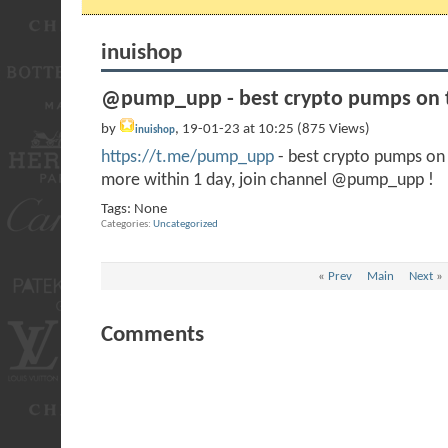
inuishop
@pump_upp - best crypto pumps on t
by
, 19-01-23 at 10:25 (875 Views)
inuishop
https://t.me/pump_upp
- best crypto pumps o
more within 1 day, join channel @pump_upp !
Tags:
None
Categories
Uncategorized
«
Prev
Main
Next
»
Comments