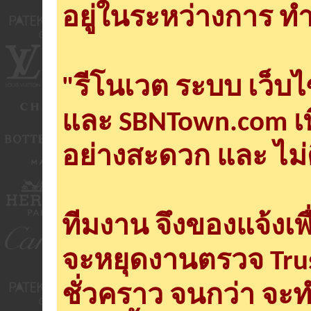
อยู่ในระหว่างการ ทำ
"รีโนเวต ระบบ เว็บ
และ SBNTown.com เพ
อย่างสะดวก และ ไม่
ทีมงาน จึงของแจ้งเพ
จะหยุดงานตรวจ Tru
ชั่วคราว จนกว่า จะ