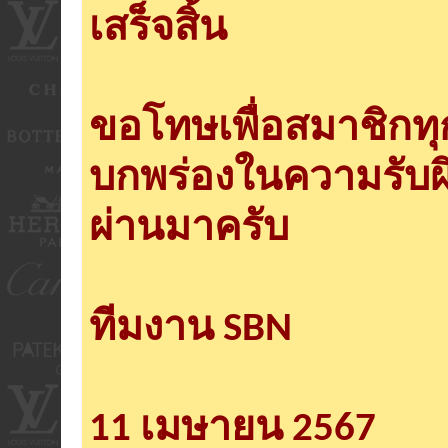
เสร็จสิ้น
ขอโทษเพื่อสมาชิกท
บกพร่องในความรับผ
ผ่านมาครับ
ทีมงาน SBN
11 เมษายน 2567