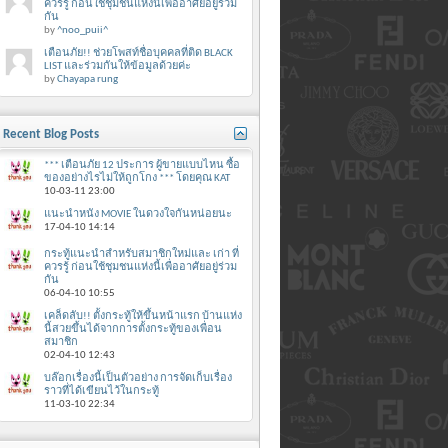
ควรรู้ ก่อนใช้ชุมชนแห่งนี้เพื่ออาศัยอยู่ร่วม
กัน
by
^noo_puii^
เตือนภัย!! ช่วยโพสท์ชื่อบุคคลที่ติด BLACK
LIST และร่วมกันให้ข้อมูลด้วยค่ะ
by
Chayapa rung
Recent Blog Posts
*** เตือนภัย 12 ประการ ผู้ขายแบบไหน ซื้อ
ของอย่างไรไม่ให้ถูกโกง *** โดยคุณ KAT
10-03-11
23:00
แนะนำหนัง MOVIE ในดวงใจกันหน่อยนะ
17-04-10
14:14
กระทู้แนะนำสำหรับสมาชิกใหม่และ เก่า ที่
ควรรู้ ก่อนใช้ชุมชนแห่งนี้เพื่ออาศัยอยู่ร่วม
กัน
06-04-10
10:55
เคล็ดลับ!! ตั้งกระทู้ให้ขึ้นหน้าแรก บ้านแห่ง
นี้สวยขึ้นได้จากการตั้งกระทู้ของเพื่อน
สมาชิก
02-04-10
12:43
บล๊อกเรื่องนี้เป็นตัวอย่าง การจัดเก็บเรื่อง
ราวที่ได้เขียนไว้ในกระทู้
11-03-10
22:34