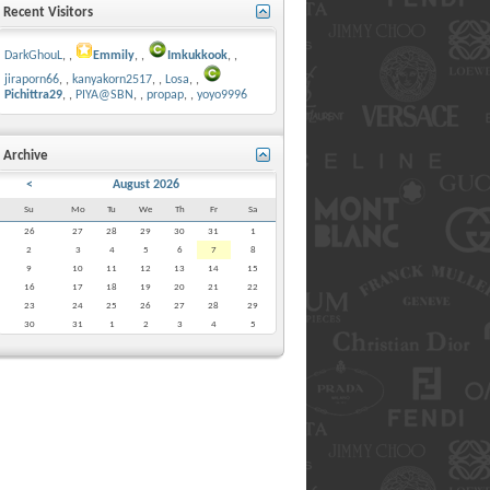
Recent Visitors
DarkGhouL
,
Emmily
,
Imkukkook
,
jiraporn66
,
kanyakorn2517
,
Losa
,
Pichittra29
,
PIYA@SBN
,
propap
,
yoyo9996
Archive
<
August 2026
Su
Mo
Tu
We
Th
Fr
Sa
26
27
28
29
30
31
1
2
3
4
5
6
7
8
9
10
11
12
13
14
15
16
17
18
19
20
21
22
23
24
25
26
27
28
29
30
31
1
2
3
4
5