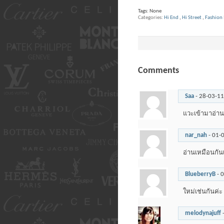
Tags:
None
Categories
Hi End
,
Hi Street
,
Fashion 
Comments
Saa
-
28-03-1
แวะเข้ามาอ่าน
nar_nah
-
01-
อ่านเหมือนกัน
BlueberryB
-
0
ใหม่เช่นกันค่ะ
melodynajuff