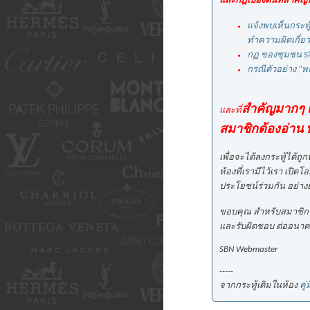
และกฎเบื้องต้นที่สำคัญที
แจ้งพบเห็นกระทู
ทำความผิดเกี่ยว
กฏ ของชุมชน S
กรณีตัวอย่าง "พฤ
สำคัญมากๆ เพ
และที่
สมาชิกต้องอ่าน 
เพื่อจะได้ลงกระทู้ได้ถู
ห้องที่เรามีไว้เรา เปิด
ประโยชน์ร่วมกัน อย่างย
ขอบคุณ สำหรับสมาชิกทุก
และรับผิดชอบ ต่ออนาค
SBN Webmaster
-----
จากกระทู้เดิมในห้อง
คู