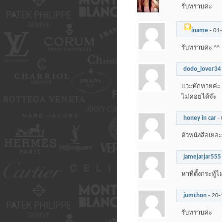
รับทราบค่ะ
iname
-
01
รับทราบค่ะ ^^
dodo_lover34
แวะทักทายค่ะ 
ไม่ค่อยได้จ๊ะ
honey in car
-
ตัวหนังสือเยอ
jamejarjar555
หาที่ตั้งกระทู้
jumchon
-
20-
รับทราบค่ะ