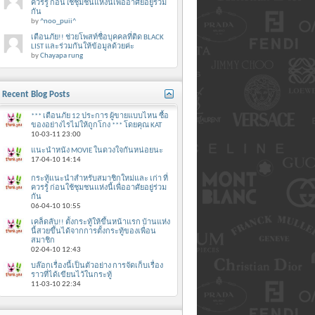
ควรรู้ ก่อนใช้ชุมชนแห่งนี้เพื่ออาศัยอยู่ร่วม
กัน
by
^noo_puii^
เตือนภัย!! ช่วยโพสท์ชื่อบุคคลที่ติด BLACK
LIST และร่วมกันให้ข้อมูลด้วยค่ะ
by
Chayapa rung
Recent Blog Posts
*** เตือนภัย 12 ประการ ผู้ขายแบบไหน ซื้อ
ของอย่างไรไม่ให้ถูกโกง *** โดยคุณ KAT
10-03-11
23:00
แนะนำหนัง MOVIE ในดวงใจกันหน่อยนะ
17-04-10
14:14
กระทู้แนะนำสำหรับสมาชิกใหม่และ เก่า ที่
ควรรู้ ก่อนใช้ชุมชนแห่งนี้เพื่ออาศัยอยู่ร่วม
กัน
06-04-10
10:55
เคล็ดลับ!! ตั้งกระทู้ให้ขึ้นหน้าแรก บ้านแห่ง
นี้สวยขึ้นได้จากการตั้งกระทู้ของเพื่อน
สมาชิก
02-04-10
12:43
บล๊อกเรื่องนี้เป็นตัวอย่าง การจัดเก็บเรื่อง
ราวที่ได้เขียนไว้ในกระทู้
11-03-10
22:34