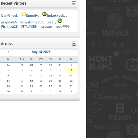
Recent Visitors
DarkGhouL
,
Emmily
,
Imkukkook
,
jiraporn66
,
kanyakorn2517
,
Losa
,
Pichittra29
,
PIYA@SBN
,
propap
,
yoyo9996
Archive
<
August 2026
Su
Mo
Tu
We
Th
Fr
Sa
26
27
28
29
30
31
1
2
3
4
5
6
7
8
9
10
11
12
13
14
15
16
17
18
19
20
21
22
23
24
25
26
27
28
29
30
31
1
2
3
4
5