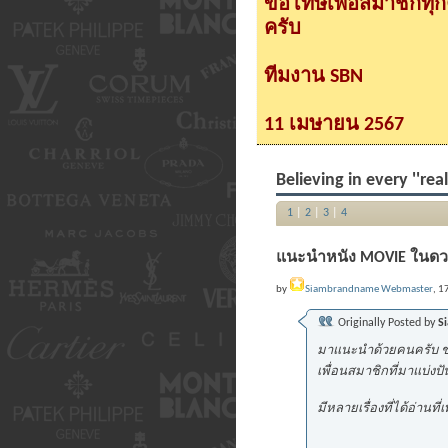
ขอโทษเพื่อสมาชิกทุ
ครับ
ทีมงาน SBN
11 เมษายน 2567
Believing in every ''re
1
|
2
|
3
|
4
แนะนำหนัง MOVIE ในดว
by
Siambrandname Webmaster
, 1
Originally Posted by
S
มาแนะนำด้วยคนครับ ชอบ
เพื่อนสมาชิกที่มาแบ่งปั
มีหลายเรื่องที่ได้อ่าน