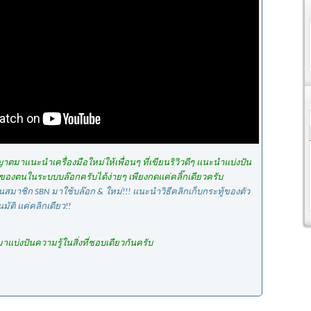
ตมาแนะนำเครื่องมือใหม่ให้เพื่อนๆ ที่เขียนริวิวดีๆ แนะนำแบ่งปัน
ู้ของตนในระบบบล๊อกครับได้ง่ายๆ เพียงกดแค่คลิ๊กเดียวครับ
นสมาชิก SBN มาใช้บล๊อก & ใหม่!!! แนะนำวิธีคลิกเก็บกระทู้ของตัว
ัติ แค่คลิกเดียว!!
าแบ่งปันความรู้ในสิ่งที่ชอบเดียวกันครับ