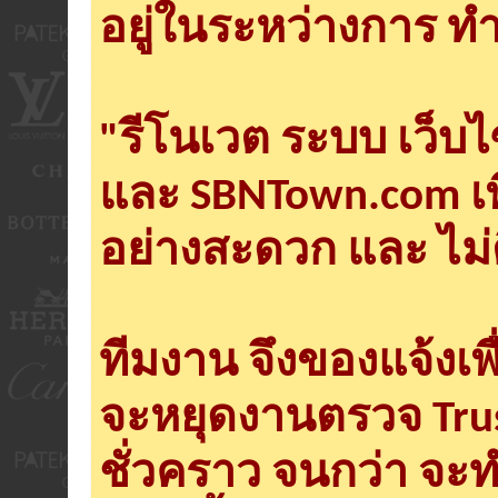
อยู่ในระหว่างการ ทำ
"รีโนเวต ระบบ เว็บ
และ SBNTown.com เพ
อย่างสะดวก และ ไม่
ทีมงาน จึงของแจ้งเพ
จะหยุดงานตรวจ Tru
ชั่วคราว จนกว่า จะ