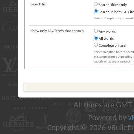
Search In:
Search Titles Only
Search in both FAQ item
Select this option if you would 
Show only FAQ items that contain...
Any words
All words
Complete phrase
Select an option here to speci
most numerous but possibly lea
exactly what you are searching
All times are GMT
Powered by
v
Copyright © 2026 vBulletin 