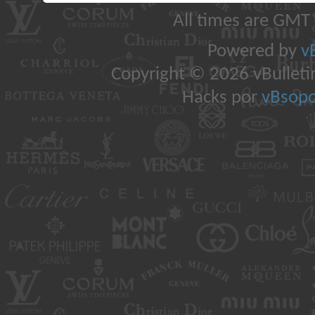
All times are GMT
Powered by
v
Copyright © 2026 vBulletin 
Hacks por
vBsopo