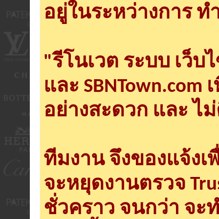
อยู่ในระหว่างการ ทำ
"รีโนเวต ระบบ เว็บ
และ SBNTown.com เพ
อย่างสะดวก และ ไม่
ทีมงาน จึงของแจ้งเพ
จะหยุดงานตรวจ Tru
ชั่วคราว จนกว่า จะ