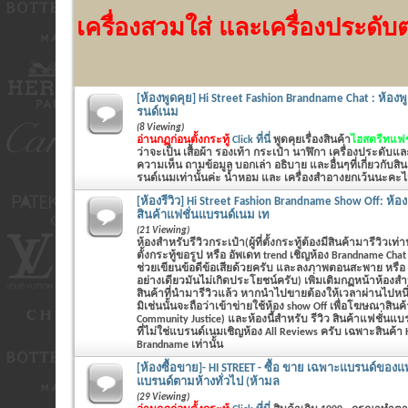
เครื่องสวมใส่ และเครื่องประดับต่
[ห้องพูดคุย] Hi Street Fashion Brandname Chat : ห้องพู
รนด์เนม
(8 Viewing)
อ่านกฏก่อนตั้งกระทู้
Click ที่นี่
พูดคุยเรื่องสินค้า
ไฮสตรีทแฟชั
ว่าจะเป็น
เสื้อผ้า รองเท้า กระเป๋า นาฬิกา เครื่องประดับแ
ความเห็น ถามข้อมูล บอกเล่า อธิบาย และอื่นๆที่เกี่ยวกับส
รนด์เนมเท่านั้นค่ะ น้ำหอม และ เครื่องสำอางยกเว้นนะคะไม่
[ห้องรีวิว] Hi Street Fashion Brandname Show Off: ห้อ
สินค้าแฟชั่นแบรนด์เนม เท
(21 Viewing)
ห้องสำหรับรีวิวกระเป๋า(ผู้ที่ตั้งกระทู้ต้องมีสินค้ามารีวิวเท่า
ตั้งกระทู้ขอรูป หรือ อัพเดท trend เชิญห้อง Brandname Cha
ช่วยเขียนข้อดีข้อเสียด้วยครับ และลงภาพตอนสะพาย หรือ
อย่างเดียวมันไม่เกิดประโยชน์ครับ) เพิ่มเติมกฏหน้าห้องสำ
สินค้าที่นำมารีวิวแล้ว หากนำไปขายต้องให้เวลาผ่านไปหนึ
มิเช่นนั้นจะถือว่าเข้าข่ายใช้ห้อง show Off เพื่อโฆษณาสินค้
Community Justice) และห้องนี้สำหรับ รีวิว สินค้าแฟชั่นแบรน
ที่ไม่ใช่แบรนด์เนมเชิญห้อง All Reviews ครับ เฉพาะสินค้า H
Brandname เท่านั้น
[ห้องซื้อขาย]- HI STREET - ซื้อ ขาย เฉพาะแบรนด์ของแท้
แบรนด์ตามห้างทั่วไป (ห้ามล
(29 Viewing)