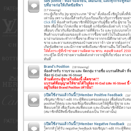
SBN justice : ห้อง ร้องเรียน, เตือนภัย, และทุกกระทู้ที
บที่อาจก่อให้เกิดข้อพิพา
(17 Viewing)
กระทู้เกี่ยวกับ jtp ทุกประเภท "ห้าม" ตั้งห้องนี้ เชิญไปตั้งที่
เท่านั้น เพราะห้องนี้สำหรับร้องเรียนเกี่ยวกับการซื้อขายเท่า
Click ที่นี่
ห้องสำหรับสมาชิกที่มีปัญหากับผู้ซื้อ หรือ ผู้ขาย ใน
SBN เพื่อให้มาไกล่เกลี่ย หาข้อยุติ แก่ข้อขัดแย้งต่างๆ รว
เพื่อนๆ เกี่ยวกับล๊อกอินอันตรายที่พึงระวัง และรูปแบบกล
สินค้าแบรนด์เนมของแท้ และการซื้อขายทั่วไปในอินเตอร์
มาอ่านก่อนจะทำการซื้อขาย ศึกษาจากกรณีศึกษาต่างๆ เพ
ขาย และความสงบสุขของบ้านพวกเราจ้า ปล หากต้องการโ
เกิดข้อพิพาท และมีการพาดพิงถึงสมาชิกท่านอื่น ให้โพสในห้
ให้ตั้งกระทู้ที่เข้าข่ายความผิดตาม พรบ. คอมพิวเตอร์ 255
กระทู้ใด มีเข้าข่ายความผิดดังกล่าวจากผู้ที่เกี่ยวข้อง ทางเร
ทันที
Brand's Position
(18 Viewing)
ห้องสำหรับ รวบรวม และ จัดกลุ่ม รายชื่อ แบรนด์สินค้า ท
ห้อง Hi-End และ Hi-Street
ห้ามตั้งกระทู้ขายในห้องนี้ เด็ดขาด!!!
แบรนด์ที่อนุญาตให้ขายได้ในห้อง Hi-End และ Hi-Street นี้ จ
อยู่ในห้อง Brand Position เท่านั้น!!
(เปิดใช้งานแล้ววันนี้!!)Member Positive Feedback
(18 
เชิญสมาชิกมา edit กระทู้ฟีดแบคของตนเอง เพื่อต้อนรับสมา
positiveให้คุณ และขอเชิญเขียนฟีดแบคให้ผู้ซื้อ/ผู้ขาย และ แจ
ฟีดแบคให้ เพื่อเริ่มสะสมฟีดแบค และเป็นสมาชิกที่มีความน
(สมาชิกที่มีสิทธิ์เขียนฟีดแบคต้องเป็น TM เท่านั้น)
(เปิดใช้งานแล้ววันนี้!!)Member Negative Feedback
(1
ใครกลัวได้รับ negative feedback ขอเชิญมา edit กระทู้ฟี