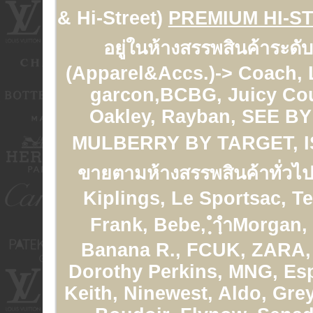
& Hi-Street)
PREMIUM HI-S
อยู่ในห้างสรรพสินค้าระดั
(Apparel&Accs.)-> Coach,
garcon,BCBG, Juicy Cou
Oakley, Rayban, SEE 
MULBERRY BY TARGET, 
ขายตามห้างสรรพสินค้าทั่วไป
Kiplings, Le Sportsac, T
Frank, Bebe, ฺำฺำMorgan,
Banana R., FCUK, ZARA, 
Dorothy Perkins, MNG, Esp
Keith, Ninewest, Aldo, Gre