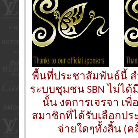
พื้นที่ประชาสัมพันธ์นี
ระบบชุมชน SBN ไม่ได้ม
นั้น งดการเจรจา เพื
สมาชิกที่ได้รับเลือกประ
จ่ายใดๆทั้งสิ้น (คล