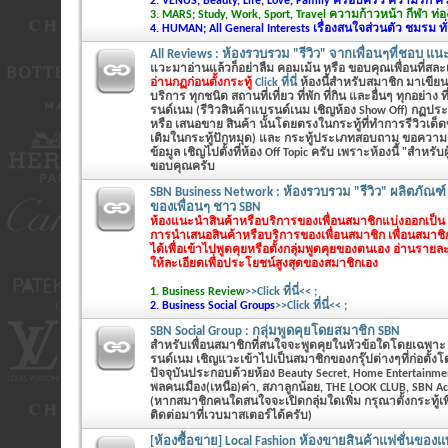
2. VENUS; Beauty, Life, Love, Family ครอบครัว ความรัก 
3. MARS; Study, Work, Sport, Travel ความก้าวหน้า กีฬา ท่อง
4. HUMAN; All General Interests เรื่องสนใจส่วนตัว ชมรม ทั
All Reviews : ห้องรวบรวม "รีวิว" จากเพื่อนๆที่ชอบ แน
แวะมาอ่านแล้วก็อย่าลืม คอมเม้น หรือ ขอบคุณเพื่อนที่สล
อ่านกฏก่อนตั้งกระทู้
Click ที่นี่
ห้องนี้สำหรับสมาชิก มาเขียนร
บริการ ทุกชนิด สถานที่เที่ยว ที่พัก ที่กิน และอื่นๆ ทุกอย่าง ท
รนด์เนม (รีวิวสินค้าแบรนด์เนม เชิญห้อง Show Off) กฏประ
หรือ เสนอขาย สินค้า นั้นโดยตรงในกระทู้ที่ทำการรีวิวเด็
เติมในกระทู้ปักหมุด) และ กระทู้ประเภทสอบถาม ขอความ
ข้อมูล เชิญไปตั้งที่ห้อง Off Topic ครับ เพราะห้องนี้ "สำหรับผู้
ขอบคุณครับ
SBN Business Network : ห้องรวบรวม "รีวิว" ผลิตภัณฑ์
ของเพื่อนๆ ชาว SBN
ห้องแนะนำสินค้าหรือบริการของเพื่อนสมาชิกแบ่งออกเป็น 2
การนำเสนอสินค้าหรือบริการของเพื่อนสมาชิก เพื่อนสมาช
ได้เพื่อเข้าไปพูดคุยหรือตั้งกลุ่มพูดคุยของตนเอง
อ่านรายละ
ให้ละเอียดเพื่อประโยชน์สูงสุดของสมาชิกเอง
1. Business Review
>>Click ที่นี่<< ;
2. Business Social Groups
>>Click ที่นี่<< ;
SBN Social Group : กลุ่มพูดคุยโดยสมาชิก SBN
สำหรับเพื่อนสมาชิกที่สนใจจะพูดคุยในหัวข้อใดโดยเฉพาะ ที่
รนด์เนม เชิญแวะเข้าไปเป็นสมาชิกของกรุ๊ปต่างๆที่ก่อตั้ง
ปัจจุบันประกอบด้วยห้อง Beauty Secret, Home Entertainme
พลคนเมือง(เหนือ)ค่า, สภาลูกน้อย, THE LOOK CLUB, SBN Ac
(หากสมาชิกคนใดสนใจจะเปิดกลุ่มใดเพิ่ม กรุณาตั้งกระทู้
ติดต่อมาที่เวบมาสเตอร์ได้ครับ)
[ห้องซื้อขาย] Local Fashion ห้องขายสินค้าแฟชั่นของแท้