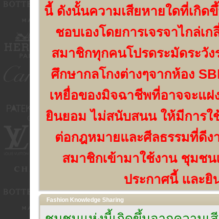
นี้ ดังนั้นความเสียหายใดที่เกิด
ชอบเองโดยการเจรจาไกล่เกลี่
สมาชิกทุกคนโปรดระมัดระวัง
ศึกษากลโกงต่างๆจากห้อง SBN
เหยื่อของมิจฉาชีพที่อาจจะแฝง
ยินยอม ไม่สนับสนน ให้มีการใช
ต่อกฎหมายและศีลธรรมที่ดีงาม
สมาชิกเข้ามาใช้งาน ชุมชนแห
ประกาศนี้ และยิน
Fashion Knowledge Sharing
ชุมชนแห่งนี้เกิดขึ้นจากความ