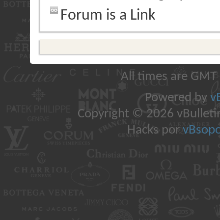
Forum is a Link
All times are GMT
Powered by
v
Copyright © 2026 vBulletin 
Hacks por
vBsopo