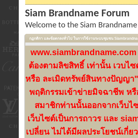
Siam Brandname Forum
Welcome to the Siam Brandname
กฏกติกา และข้อตกลงทั่วไป ในการใฃ้งานระบบชุมชน Siambrand
www.siambrandname.com เป็น
ต้องตามลิขสิทธิ์ เท่านั้น เวบ
หรือ ละเมิดทรัพย์สินทางปัญญา"
พฤติกรรมเข้าข่ายมิจฉาชีพ หร
สมาชิกท่านนั้นออกจากเว็บไ
เว็บไซต์เป็นการถาวร และ si
เปลี่ยน ไม่ได้มีผลประโยชน์เกี