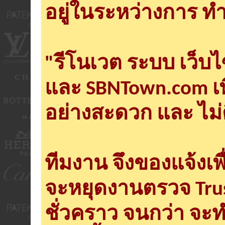
อยู่ในระหว่างการ ทำ
"รีโนเวต ระบบ เว็บ
และ SBNTown.com เพ
อย่างสะดวก และ ไม่
ทีมงาน จึงของแจ้งเพ
จะหยุดงานตรวจ Tru
ชั่วคราว จนกว่า จะ