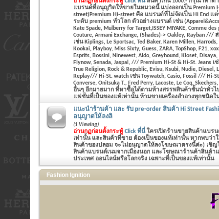
อ่านกฏก่อนตั้งกระทู้
Click ที่นี่
สินค้าเกิน 1000.- กรุณาทำ
แบรนด์ที่อนุญาิตให้ขายในหมวดนี้ แบ่งออกเป็น Premium Hi
street)Premium Hi-street คือ แบรนด์ที่ไม่จัดเป็น Hi End แต
ระดับ premium ทั่วโลก ตัวอย่างแบรนด์ เช่น (Apparel&Accs
Kate Spade, Mulberry for Target,ISSEY MIYAKE, Comme des 
Couture, Armani Exchange, (Shades)-> Oakley, Rayban /// ส่
เช่น Kiplings, Le Sportsac, Ted Baker, Karen Millen, Harrods
Kookai, Playboy, Miss Sixty, Guess, ZARA, TopShop, F21, xo
Esprits, Bossini, Ninewest, Aldo, Greyhound, Kloset, Disaya,
Flynow, Senada, Jaspal, /// Premium Hi-St & Hi-St. Jeans เช
True Religion, Rock & Republic, Evisu, Ksubi, Nudie, Diesel,
Replay/// Hi-St. watch เช่น Toywatch, Casio, Fossil /// Hi-St
Converse, Onitsuka T., Fred Perry, Lacoste, Le Coq, Skecher
อื่นๆ อีกมายมาก ที่หาซื้อได้ตามห้างสรรพสินค้าชั้นนำทั่ว
แฟชั่นที่เป็นของแท้เท่านั้น ห้ามขายเครื่องสำอางทุกชนิดในห
แนะนำร้านค้า และ รับ pre-order สินค้า Hi Street Fash
อนุญาตให้ลงลิ
(1 Viewing)
อ่านกฏก่อนตั้งกระทู้
Click ที่นี่
ใครเปิดร้านขายสินค้าแบรนด์
เท่านั้น และสินค้าที่ขาย ต้องเป็นของแท้เท่านั้น หากพบว่
สินค้าของปลอม จะไม่อนุญาตให้ลงโฆษณาตรงนี้ค่ะ) เชิญโพส
สินค้าแบรนด์เนมจากเมืองนอก และโฆษณาร้านค้าสินค้าแฟช
ประเทศ ออนไลน์หรือโลกจริง เฉพาะที่เป็นของแท้เท่านั้น
Fashion Ignition