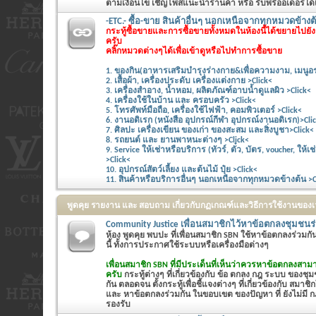
ตามเงื่อนไข เชิญโพสแนะนำร้านค้า หรือ รับพรีออเดอร์ได้
-ETC.- ซื้อ-ขาย สินค้าอื่นๆ นอกเหนือจากทุกหมวดข้างต้
กระทู้ซื้อขายและการซื้อขายทั้งหมดในห้องนี้ได้ขยายไปย
ครับ
คลิ๊กหมวดต่างๆได้เพื่อเข้าดูหรือไปทำการซื้อขาย
1. ของกิน(อาหารเสริมบำรุงร่างกาย&เพื่อความงาม, เมนูอร
2. เสื้อผ้า, เครื่องประดับ เครื่องแต่งกาย >Click<
3. เครื่องสำอาง, น้ำหอม, ผลิตภัณฑ์อาบน้ำดูแลผิว >Click<
4. เครื่องใช้ในบ้าน และ ครอบครัว >Click<
5. โทรศัพท์มือถือ, เครื่องใช้ไฟฟ้า, คอมพิวเตอร์ >Click<
6. งานอดิเรก (หนังสือ อุปกรณ์กีฬา อุปกรณ์งานอดิเรก)>Cli
7. ศิลปะ เครื่องเขียน ของเก่า ของสะสม และสิ่งบูชา>Click<
8. รถยนต์ และ ยานพาหนะต่างๆ >Click<
9. Service ให้เช่าหรือบริการ (ทัวร์, ตั๋ว, บัตร, voucher, ให
>Click<
10. อุปกรณ์สัตว์เลี้ยง และต้นไม้ ปุ๋ย >Click<
11. สินค้าหรือบริการอื่นๆ นอกเหนือจากทุกหมวดข้างต้น >C
พูดคุย รายงาน และ สอบถาม เกี่ยวกับกฏเกณฑ์และวิธีการใช้งานของ
Community Justice เพื่อนสมาชิกไว้หาข้อตกลงชุมชนร
ห้อง พูดคุย พบปะ ที่เพื่อนสมาชิก SBN ใช้หาข้อตกลงร่วมก
นี้ ทั้งการประกาศใช้ระบบหรือเครื่องมือต่างๆ
เพื่อนสมาชิก SBN ที่มีประเด็นที่เห็นว่าควรหาข้อตกลงสามา
ครับ
กระทู้ต่างๆ ที่เกี่ยวข้องกับ ข้อ ตกลง กฎ ระบบ ของชุมช
กัน ตลอดจน ตั้งกระทู้เพื่อชี้แจงต่างๆ ที่เกี่ยวข้องกับ สมาชิ
และ หาข้อตกลงร่วมกัน ในขอบเขต ของปัญหา ที่ ยังไม่มี กฎ
รองรับ