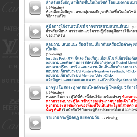
สำหรับแจ้งปัญหาที่เกิดขึ้นในเว็บไซต์ โดยแบ่งตามหมวด
(19 Viewing)
ห้องเพื่อแจ้งปัญหา ตามกลุ่มของปัญหาที่เกิดขึ้นในเว็บไซต์
วิธีการแก้ไข
คู่มือการใช้งานเวบไซด์ จากชาวสยามแบรนด์เนม
(13
สำหรับเพื่อนๆ มาร่วมกันแชร์ความรู้เขียนคู่มือการใช้ง
ของเราครับ
สอบถาม เสนอแนะ ร้องเรียน เกี่ยวกับเครื่องมือต่างๆ เช
เป็นต้น
(5 Viewing)
Just this Post (JTP) ชี้แจง ร้องเรียน เพื่อแก้ไข ที่เกี่ยวข้องกับ
สอบถามและติดตามการสมัครเกี่ยวกับระบบ Trusted Member
สอบถามปรึกษาหารือ แสดงความคิดเห็นเกี่ยวกับ ระบบ Thank
สอบถามเกี่ยวกับระบบ Positive/Negative Feedback, >Click<
สอบถามเกี่ยวกับระบบ Member Vote >Click<
แจ้งปัญหา และเสนอแนะ แนวทางแก้ไขปรับปรุง ระบบ Blog 
ฝากรูป โพสกระทู้ ทดสอบโพสต์กระทู้ โพสต์รูป วิธีการใช
(19 Viewing)
ทดสอบโพสกระทู้ได้ที่ห้องนี้ก่อนใช้งานห้องต่างๆ
ห้องทดสอ
หากตรวจพบกระทู้ใด "เข้าข่ายลงประกาศขายสินค้า ไม่ใช
พยายามจะหาช่องว่างของห้องนี้ใช้เป็นประโยชน์ส่วนตัว 
นั้นๆ ทันที
เริ่มบังคับใช้กับกระทู้ที่ลงประกาศตั้งแต่ 30/10/
รายงานกระทู้ผิดกฏ แยกตามวัน
(9 Viewing)