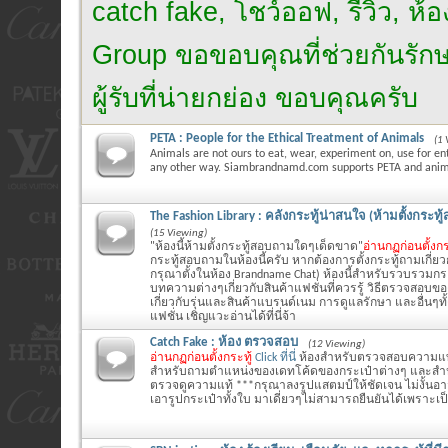
catch fake, โชว์ออฟ, รีวิว, ห
Group ขอขอบคุณที่ช่วยกันรักษาไ
ผู้รับที่น่ายกย่อง ขอบคุณครับ
PETA : People for the Ethical Treatment of Animals
(1 
Animals are not ours to eat, wear, experiment on, use for en
any other way. Siambrandnamd.com supports PETA and anima
The Fashion Library : คลังกระทู้น่าสนใจ (ห้ามตั้งกระท
(15 Viewing)
"ห้องนี้ห้ามตั้งกระทู้สอบถามใดๆเด็ดขาด"
อ่านกฏก่อนตั้งกร
กระทู้สอบถามในห้องนี้ครับ หากต้องการตั้งกระทู้ถามเกี่ย
กรุณาตั้งในห้อง Brandname Chat) ห้องนี้สำหรับรวบรวมกระ
บทความต่างๆเกี่ยวกับสินค้าแฟชั่นที่ควรรู้ วิธีตรวจสอบข
เกี่ยวกับรุ่นและสินค้าแบรนด์เนม การดูแลรักษา และอื่นๆทั้ง
แฟชั่น เชิญแวะอ่านได้ที่นี่จ้า
Catch Fake : ห้อง ตรวจสอบ
(12 Viewing)
อ่านกฏก่อนตั้งกระทู้
Click ที่นี่
ห้องสำหรับตรวจสอบความแท
สำหรับถามตำแหน่งของเดทโค้ดของกระเป๋าต่างๆ และสำหรั
ตรวจดูความแท้ ***กรุณาลงรูปแสตมป์ให้ชัดเจน ไม่งั้นอ
เอารูปกระเป๋าทั้งใบ มาเดี่ยวๆไม่สามารถยืนยันได้เพราะเ