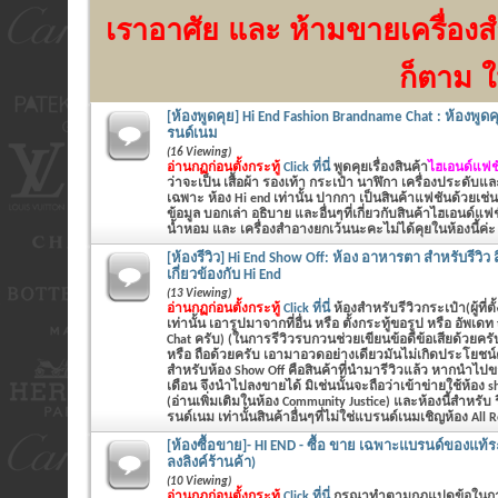
เราอาศัย
และ ห้ามขายเครื่องส
ก็ตาม ใ
[ห้องพูดคุย] Hi End Fashion Brandname Chat : ห้องพูดค
รนด์เนม
(16 Viewing)
อ่านกฏก่อนตั้งกระทู้
Click ที่นี่
พูดคุยเรื่องสินค้า
ไฮเอนด์แฟชั
ว่าจะเป็น
เสื้อผ้า รองเท้า กระเป๋า นาฬิกา เครื่องประดับแ
เฉพาะ ห้อง Hi end เท่านั้น ปากกา เป็นสินค้าแฟชันด้วยเช่น
ข้อมูล บอกเล่า อธิบาย และอื่นๆที่เกี่ยวกับสินค้าไฮเอนด์แฟ
น้ำหอม และ เครื่องสำอางยกเว้นนะคะไม่ได้คุยในห้องนี้ค่ะ
[ห้องรีวิว] Hi End Show Off: ห้อง อาหารตา สำหรับรีวิว สิ
เกี่ยวข้องกับ Hi End
(13 Viewing)
อ่านกฏก่อนตั้งกระทู้
Click ที่นี่
ห้องสำหรับรีวิวกระเป๋า(ผู้ที่ตั
เท่านั้น เอารูปมาจากที่อื่น หรือ ตั้งกระทู้ขอรูป หรือ อัพเด
Chat ครับ) (ในการรีวิวรบกวนช่วยเขียนข้อดีข้อเสียด้ว
หรือ ถือด้วยครับ เอามาอวดอย่างเดียวมันไม่เกิดประโยชน์ค
สำหรับห้อง Show Off คือสินค้าที่นำมารีวิวแล้ว หากนำไปข
เดือน จึงนำไปลงขายได้ มิเช่นนั้นจะถือว่าเข้าข่ายใช้ห้อง 
(อ่านเพิ่มเติมในห้อง Community Justice) และห้องนี้สำหรับ 
รนด์เนม เท่านั้นสินค้าอื่นๆที่ไม่ใช่แบรนด์เนมเชิญห้อง All 
[ห้องซื้อขาย]- HI END - ซื้อ ขาย เฉพาะแบรนด์ของแท้ระด
ลงลิงค์ร้านค้า)
(10 Viewing)
อ่านกฏก่อนตั้งกระทู้
Click ที่นี่
กรุณาทำตามกฏแปดข้อในก