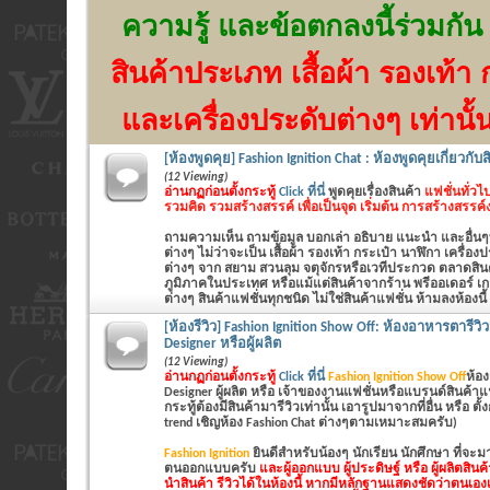
ความรู้ และข้อตกลงนี้ร่วมกัน
สินค้าประเภท เสื้อผ้า รองเท้า 
และเครื่องประดับต่างๆ เท่านั้
[ห้องพูดคุย] Fashion Ignition Chat : ห้องพูดคุยเกี่ยวกับ
(12 Viewing)
อ่านกฏก่อนตั้งกระทู้
Click ที่นี่
พูดคุยเรื่องสินค้า
แฟชั่นทั่วไป
รวมคิด รวมสร้างสรรค์ เพื่อเป็นจุด เริ่มต้น การสร้างสรรค
ถามความเห็น ถามข้อมูล บอกเล่า อธิบาย แนะนำ และอื่นๆที่
ต่างๆ ไม่ว่าจะเป็น
เสื้อผ้า รองเท้า กระเป๋า นาฬิกา เครื่อ
ต่างๆ
จาก สยาม สวนลุม จตุจักรหรือเวทีประกวด ตลาดสินค้
ภูมิภาคในประเทศ หรือแม้แต่สินค้าจากร้าน พรีออเดอร์ เก
ต่างๆ สินค้าแฟชั่นทุกชนิด ไม่ใช่สินค้าแฟชั่น ห้ามลงห้องนี้
[ห้องรีวิว] Fashion Ignition Show Off: ห้องอาหารตารีว
Designer หรือผู้ผลิต
(12 Viewing)
อ่านกฏก่อนตั้งกระทู้
Click ที่นี่
Fashion Ignition Show Off
ห้อง
Designer ผู้ผลิต หรือ เจ้าของงานแฟชั่นหรือแบรนด์สินค้าแฟชั่นเ
กระทู้ต้องมีสินค้ามารีวิวเท่านั้น เอารูปมาจากที่อื่น หรือ ตั
trend เชิญห้อง Fashion Chat ต่างๆตามเหมาะสมครับ)
Fashion Ignition
ยินดีสำหรับน้องๆ นักเรียน นักศึกษา ที่จะ
ตนออกแบบครับ
และผู้ออกแบบ ผู้ประดิษฐ์ หรือ ผู้ผลิตสิน
นำสินค้า รีวิวได้ในห้องนี้ หากมีหลักฐานแสดงชัดว่าตนเองเ