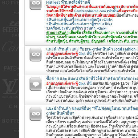
Histreet ห้ามลงลิงค์ร้านค้
ไม่อนุญาติให้ขายสินค้าแฟชั่นแบรนด์เนมทุกระดับ หากต้
รนด์เนมให้ขายที่
siambrandname.com เท่านั้น
เพื่อความป้
มิจฉาชีพที่ขายสินค้าแฟชั่นแบรนด์เนมปลอม
ห้องนี้ประกอบด
1.สินค้าแฟชั่นเครื่องแต่งกายผู้หญิง >Click<
2.สินค้าแฟชั่นเครื่องแต่งกายผู้ชาย >Click<
3.เครื่องประดับ นาฬิกา แว่นตา >Click<
ตัวอย่างสินค้า
เสื้อเชิ้ต เสื้อยืด เสื้อแบบต่างๆ กางเกงยีนส
ต่างๆ, รองเท้าแตะ รองเท้าผ้าใบ รองเท้าหุ้มหนัง รองเท้า
สำหรับผู้หญิง, สำหรับผู้ชาย, อัญญมณี, เครื่องประดับ, แว่น
แนะนำร้านค้า และ รับ pre-order สินค้า Local Fashion (
อ่านกฏก่อนตั้งกระทู้
Click ที่นี่
ใครเปิดร้านขายสินค้าแฟชั่นทั
เท่านั้น และสินค้าที่ขาย ต้องเป็นของแท้เท่านั้น หากพบว่
สินค้าของปลอม จะไม่อนุญาตให้ลงโฆษณาตรงนี้ค่ะ) เชิญโพส
สินค้าแฟชั่นจากเมืองนอก และโฆษณาร้านค้าสินค้าแฟชั่นต
ประเทศ ออนไลน์หรือโลกจริง เฉพาะที่เป็นของแท้เท่านั้น
ซื้อขาย และ แนะนำสินค้าที่ไว้ใช้ สำหรับ/เกี่ยวกับกระเ
อ่านกฏก่อนตั้งกระทู้
Click ที่นี่
ขอเพิ่มเติมกฏ(24/12/08) ให้ห้อ
(เพื่อง่ายต่อการจัดหมวดหมู่และการค้นหา)ส่วนซื้อขาย อุ
เกี่ยวกับ สินค้าแบรนด์เนม เช่น หูจับกระเป๋ารุ่นต่างๆ, ฐานร
กระเป๋าแบรนด์เนม, ผ้าเช็ดทำความสะอาดอะไหล่หลุย, คร
สินค้าแบรนด์เนม, ถุงผ้า กล่อง อุปกรณ์ สำหรับจัดเก็บสินค
แนะนำร้านค้า ของแท้อื่นๆ "ที่ไม่จัดอยู่ในหมวดเครื่อง
order สินค้าอื่นๆ
ใครเปิดร้านขายสินค้าต่างๆเช่นพวก เครื่องสำอาง อุปกรณ์
เที่ยว บริการ และอื่นๆ ลงประกาศห้องนี้ได้ครับ อนุญาตท
กระเป๋าและเครื่องแต่งกาย (ต้องลง link ร้านค้าเท่านั้น และ
แท้เท่านั้นและห้ามขายสินค้าผิดกฎหมายเด็ดขาด หากพบว
สินค้าของปลอมและผิดกฎหมาย จะไม่อนุญาตให้ลงโฆษณาตร