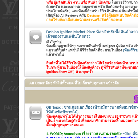
หรือ ผู้ผลิตสินค้า งาน หรือ สินค้า นั้นครับ
(ในการรีวิวรบกวน
ด้วยครับ และลงภาพตอนสะพาย หรือ ถือด้วยครับ เอามาอวด
ประโยชน์ครับ) และห้องนี้สำหรับ รีวิว สินค้าแฟชั่นเท่านั้นสิ
เชิญห้อง All Reviews ครับ
Designer หรือผู้ออกแบบสินค้าต้อ
ก่อนใช้บล๊อกเพื่อแนะนำผลงานหรือสินค้าของตน
Fashion Ignition Market Place ห้องสำหรับซื้อสินค้าจาก 
เจ้าของงานแฟชั่นโดยตรง
(8 Viewing)
ห้องนี้อนุญาตให้ขายเฉพาะสินค้าที่ Designer ผู้ผลิต หรือ 
แบรนด์สินค้าแฟชั่นได้รีวิวสินค้าที่จะขายในห้อง
[ห้องรีวิว
แล้วเท่านั้น
สินค้าที่ไม่ได้รีวิวในห้องดังกล่าวให้เรียบร้อยก่อนห้ามม
ในกระทู้ขายในห้องนี้ให้ลงลิงค์กระทู้ที่รีวิวสินค้าที่จะขาย(
Ignition Show Off ) ด้วยทุกครั้ง
All Other อื่นๆ ทั่วไปทั้งหมด ที่ไม่เกี่ยวกับทุกหมวดข้างต้น
Off Topic : ชวนคุยนอกเรื่อง (ห้ามมีการพาดพิงสมาชิกท
ให้เกิดข้อพิพาทได้)
ห้องพูดคุยทั่วไปได้ทำการขยายไปยังชุมชน SBNTOWN แล
เป็น 4 หมวดใหญ่ดังนี้ เพื่อนสมาชิกสามารถคลิ๊กหมวดต่างๆไ
ตั้งกลุ่มพูดคุยของตนเอง
1. WORLD; Around you เรื่องราวส่วนรวมรอบตัว
>>Click ที่นี่