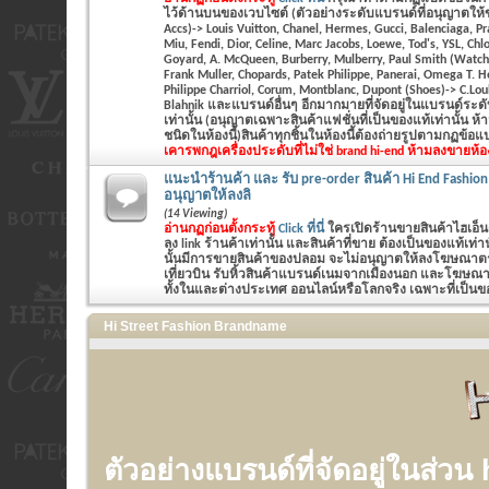
ไว้ด้านบนของเวบไซต์ (ตัวอย่างระดับแบรนด์ที่อนุญาตให้
Accs)-> Louis Vuitton, Chanel, Hermes, Gucci, Balenciaga, P
Miu, Fendi, Dior, Celine, Marc Jacobs, Loewe, Tod's, YSL, Chlo
Goyard, A. McQueen, Burberry, Mulberry, Paul Smith (Watch&
Frank Muller, Chopards, Patek Philippe, Panerai, Omega T. 
Philippe Charriol, Corum, Montblanc, Dupont (Shoes)-> C.Lo
Blahnik และแบรนด์อื่นๆ อีกมากมายที่จัดอยู่ในแบรนด์ระ
เท่านั้น (อนุญาตเฉพาะสินค้าแฟชั่นที่เป็นของแท้เท่านั้น ห
ชนิดในห้องนี้)สินค้าทุกชิ้นในห้องนี้ต้องถ่ายรูปตามกฏข้อ
เคารพกฎ
เครื่องประดับที่ไม่ใช่ brand hi-end ห้ามลงขายห้อ
แนะนำร้านค้า และ รับ pre-order สินค้า Hi End Fashion
อนุญาตให้ลงลิ
(14 Viewing)
อ่านกฏก่อนตั้งกระทู้
Click ที่นี่
ใครเปิดร้านขายสินค้าไฮเอ็น
ลง link ร้านค้าเท่านั้น และสินค้าที่ขาย ต้องเป็นของแท้เท
นั้นมีการขายสินค้าของปลอม จะไม่อนุญาตให้ลงโฆษณาตรงน
เที่ยวบิน รับหิ้วสินค้าแบรนด์เนมจากเมืองนอก และโฆษณาร
ทั้งในและต่างประเทศ ออนไลน์หรือโลกจริง เฉพาะที่เป็นของ
Hi Street Fashion Brandname
ตัวอย่างแบรนด์ที่จัดอยู่ในส่วน 