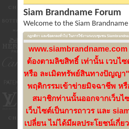
Siam Brandname Forum
Welcome to the Siam Brandname
กฏกติกา และข้อตกลงทั่วไป ในการใฃ้งานระบบชุมชน Siambrand
www.siambrandname.com เป็น
ต้องตามลิขสิทธิ์ เท่านั้น เวบ
หรือ ละเมิดทรัพย์สินทางปัญญา"
พฤติกรรมเข้าข่ายมิจฉาชีพ หร
สมาชิกท่านนั้นออกจากเว็บไ
เว็บไซต์เป็นการถาวร และ si
เปลี่ยน ไม่ได้มีผลประโยชน์เกี