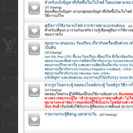
สำหรับแจ้งปัญหาที่เกิดขึ้นในเว็บไซต์ โดยแบ่งตามหมวด
(35 Viewing)
ห้องเพื่อแจ้งปัญหา ตามกลุ่มของปัญหาที่เกิดขึ้นในเว็บไซต์
วิธีการแก้ไข
คู่มือการใช้งานเวบไซด์ จากชาวสยามแบรนด์เนม
(45
สำหรับเพื่อนๆ มาร่วมกันแชร์ความรู้เขียนคู่มือการใช้ง
ของเราครับ
สอบถาม เสนอแนะ ร้องเรียน เกี่ยวกับเครื่องมือต่างๆ เช
เป็นต้น
(30 Viewing)
Just this Post (JTP) ชี้แจง ร้องเรียน เพื่อแก้ไข ที่เกี่ยวข้องกับ
สอบถามและติดตามการสมัครเกี่ยวกับระบบ Trusted Member
สอบถามปรึกษาหารือ แสดงความคิดเห็นเกี่ยวกับ ระบบ Thank
สอบถามเกี่ยวกับระบบ Positive/Negative Feedback, >Click<
สอบถามเกี่ยวกับระบบ Member Vote >Click<
แจ้งปัญหา และเสนอแนะ แนวทางแก้ไขปรับปรุง ระบบ Blog 
ฝากรูป โพสกระทู้ ทดสอบโพสต์กระทู้ โพสต์รูป วิธีการใช
(32 Viewing)
ทดสอบโพสกระทู้ได้ที่ห้องนี้ก่อนใช้งานห้องต่างๆ
ห้องทดสอ
หากตรวจพบกระทู้ใด "เข้าข่ายลงประกาศขายสินค้า ไม่ใช
พยายามจะหาช่องว่างของห้องนี้ใช้เป็นประโยชน์ส่วนตัว 
นั้นๆ ทันที
เริ่มบังคับใช้กับกระทู้ที่ลงประกาศตั้งแต่ 30/10/
รายงานกระทู้ผิดกฏ แยกตามวัน
(20 Viewing)