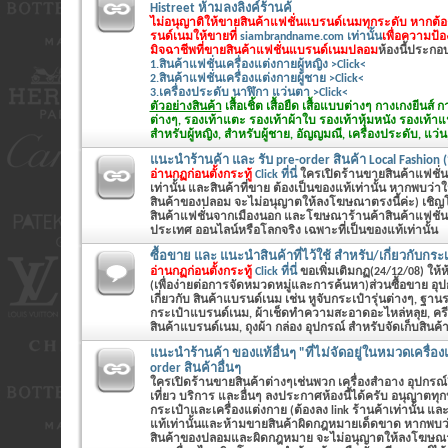
Histreet ห้ามลงลิงค์ร้านค้
ไม่อนุญาติให้ขายสินค้าแฟชั่นแบรนด์เนมทุกระดับ หากต้
รนด์เนมให้ขายที่
siambrandname.com เท่านั้น
เพื่อความป้
มิจฉาชีพที่ขายสินค้าแฟชั่นแบรนด์เนมปลอม
ห้องนี้ประกอบด
1.สินค้าแฟชั่นเครื่องแต่งกายผู้หญิง >Click<
2.สินค้าแฟชั่นเครื่องแต่งกายผู้ชาย >Click<
3.เครื่องประดับ นาฬิกา แว่นตา >Click<
ตัวอย่างสินค้า
เสื้อเชิ้ต เสื้อยืด เสื้อแบบต่างๆ กางเกงยีนส
ต่างๆ, รองเท้าแตะ รองเท้าผ้าใบ รองเท้าหุ้มหนัง รองเท้า
สำหรับผู้หญิง, สำหรับผู้ชาย, อัญญมณี, เครื่องประดับ, แว่น
แนะนำร้านค้า และ รับ pre-order สินค้า Local Fashion (
อ่านกฏก่อนตั้งกระทู้
Click ที่นี่
ใครเปิดร้านขายสินค้าแฟชั่นทั
เท่านั้น และสินค้าที่ขาย ต้องเป็นของแท้เท่านั้น หากพบว่
สินค้าของปลอม จะไม่อนุญาตให้ลงโฆษณาตรงนี้ค่ะ) เชิญโพส
สินค้าแฟชั่นจากเมืองนอก และโฆษณาร้านค้าสินค้าแฟชั่นต
ประเทศ ออนไลน์หรือโลกจริง เฉพาะที่เป็นของแท้เท่านั้น
ซื้อขาย และ แนะนำสินค้าที่ไว้ใช้ สำหรับ/เกี่ยวกับกระเ
อ่านกฏก่อนตั้งกระทู้
Click ที่นี่
ขอเพิ่มเติมกฏ(24/12/08) ให้ห้อ
(เพื่อง่ายต่อการจัดหมวดหมู่และการค้นหา)ส่วนซื้อขาย อุ
เกี่ยวกับ สินค้าแบรนด์เนม เช่น หูจับกระเป๋ารุ่นต่างๆ, ฐานร
กระเป๋าแบรนด์เนม, ผ้าเช็ดทำความสะอาดอะไหล่หลุย, คร
สินค้าแบรนด์เนม, ถุงผ้า กล่อง อุปกรณ์ สำหรับจัดเก็บสินค
แนะนำร้านค้า ของแท้อื่นๆ "ที่ไม่จัดอยู่ในหมวดเครื่อง
order สินค้าอื่นๆ
ใครเปิดร้านขายสินค้าต่างๆเช่นพวก เครื่องสำอาง อุปกรณ์
เที่ยว บริการ และอื่นๆ ลงประกาศห้องนี้ได้ครับ อนุญาตท
กระเป๋าและเครื่องแต่งกาย (ต้องลง link ร้านค้าเท่านั้น และ
แท้เท่านั้นและห้ามขายสินค้าผิดกฎหมายเด็ดขาด หากพบว
สินค้าของปลอมและผิดกฎหมาย จะไม่อนุญาตให้ลงโฆษณาตร