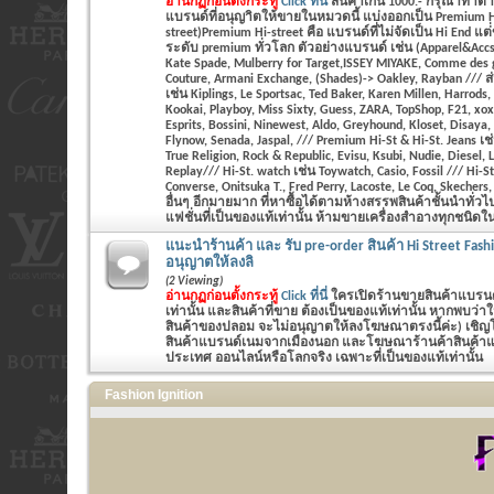
อ่านกฏก่อนตั้งกระทู้
Click ที่นี่
สินค้าเกิน 1000.- กรุณาทำ
แบรนด์ที่อนุญาิตให้ขายในหมวดนี้ แบ่งออกเป็น Premium Hi
street)Premium Hi-street คือ แบรนด์ที่ไม่จัดเป็น Hi End แต
ระดับ premium ทั่วโลก ตัวอย่างแบรนด์ เช่น (Apparel&Accs
Kate Spade, Mulberry for Target,ISSEY MIYAKE, Comme des 
Couture, Armani Exchange, (Shades)-> Oakley, Rayban /// ส่
เช่น Kiplings, Le Sportsac, Ted Baker, Karen Millen, Harrods
Kookai, Playboy, Miss Sixty, Guess, ZARA, TopShop, F21, xo
Esprits, Bossini, Ninewest, Aldo, Greyhound, Kloset, Disaya,
Flynow, Senada, Jaspal, /// Premium Hi-St & Hi-St. Jeans เช
True Religion, Rock & Republic, Evisu, Ksubi, Nudie, Diesel,
Replay/// Hi-St. watch เช่น Toywatch, Casio, Fossil /// Hi-St
Converse, Onitsuka T., Fred Perry, Lacoste, Le Coq, Skecher
อื่นๆ อีกมายมาก ที่หาซื้อได้ตามห้างสรรพสินค้าชั้นนำทั่ว
แฟชั่นที่เป็นของแท้เท่านั้น ห้ามขายเครื่องสำอางทุกชนิดในห
แนะนำร้านค้า และ รับ pre-order สินค้า Hi Street Fash
อนุญาตให้ลงลิ
(2 Viewing)
อ่านกฏก่อนตั้งกระทู้
Click ที่นี่
ใครเปิดร้านขายสินค้าแบรนด์
เท่านั้น และสินค้าที่ขาย ต้องเป็นของแท้เท่านั้น หากพบว่
สินค้าของปลอม จะไม่อนุญาตให้ลงโฆษณาตรงนี้ค่ะ) เชิญโพส
สินค้าแบรนด์เนมจากเมืองนอก และโฆษณาร้านค้าสินค้าแฟช
ประเทศ ออนไลน์หรือโลกจริง เฉพาะที่เป็นของแท้เท่านั้น
Fashion Ignition