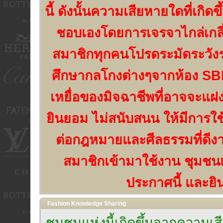
นี้ ดังนั้นความเสียหายใดที่เกิด
ชอบเองโดยการเจรจาไกล่เกลี่
สมาชิกทุกคนโปรดระมัดระวัง
ศึกษากลโกงต่างๆจากห้อง SBN
เหยื่อของมิจฉาชีพที่อาจจะแฝง
ยินยอม ไม่สนับสนน ให้มีการใช
ต่อกฎหมายและศีลธรรมที่ดีงาม
สมาชิกเข้ามาใช้งาน ชุมชนแห
ประกาศนี้ และยิน
Fashion Knowledge Sharing
ชุมชนแห่งนี้เกิดขึ้นจากความ