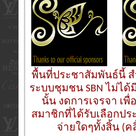
พื้นที่ประชาสัมพันธ์นี
ระบบชุมชน SBN ไม่ได้ม
นั้น งดการเจรจา เพื
สมาชิกที่ได้รับเลือกประ
จ่ายใดๆทั้งสิ้น (คล