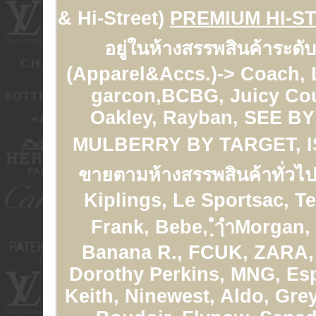
& Hi-Street)
PREMIUM HI-S
อยู่ในห้างสรรพสินค้าระดั
(Apparel&Accs.)-> Coach,
garcon,BCBG, Juicy Cou
Oakley, Rayban, SEE 
MULBERRY BY TARGET, 
ขายตามห้างสรรพสินค้าทั่วไป
Kiplings, Le Sportsac, T
Frank, Bebe, ฺำฺำMorgan,
Banana R., FCUK, ZARA, 
Dorothy Perkins, MNG, Esp
Keith, Ninewest, Aldo, Gre