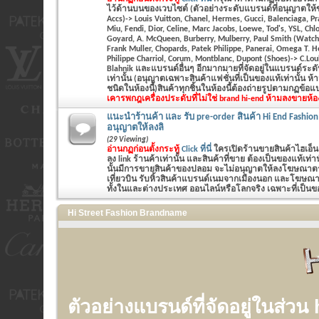
ไว้ด้านบนของเวบไซต์ (ตัวอย่างระดับแบรนด์ที่อนุญาตให้
Accs)-> Louis Vuitton, Chanel, Hermes, Gucci, Balenciaga, P
Miu, Fendi, Dior, Celine, Marc Jacobs, Loewe, Tod's, YSL, Chlo
Goyard, A. McQueen, Burberry, Mulberry, Paul Smith (Watch&
Frank Muller, Chopards, Patek Philippe, Panerai, Omega T. 
Philippe Charriol, Corum, Montblanc, Dupont (Shoes)-> C.Lo
Blahnik และแบรนด์อื่นๆ อีกมากมายที่จัดอยู่ในแบรนด์ระ
เท่านั้น (อนุญาตเฉพาะสินค้าแฟชั่นที่เป็นของแท้เท่านั้น ห
ชนิดในห้องนี้)สินค้าทุกชิ้นในห้องนี้ต้องถ่ายรูปตามกฏข้อ
เคารพกฎ
เครื่องประดับที่ไม่ใช่ brand hi-end ห้ามลงขายห้อ
แนะนำร้านค้า และ รับ pre-order สินค้า Hi End Fashion
อนุญาตให้ลงลิ
(29 Viewing)
อ่านกฏก่อนตั้งกระทู้
Click ที่นี่
ใครเปิดร้านขายสินค้าไฮเอ็น
ลง link ร้านค้าเท่านั้น และสินค้าที่ขาย ต้องเป็นของแท้เท
นั้นมีการขายสินค้าของปลอม จะไม่อนุญาตให้ลงโฆษณาตรงน
เที่ยวบิน รับหิ้วสินค้าแบรนด์เนมจากเมืองนอก และโฆษณาร
ทั้งในและต่างประเทศ ออนไลน์หรือโลกจริง เฉพาะที่เป็นของ
Hi Street Fashion Brandname
ตัวอย่างแบรนด์ที่จัดอยู่ในส่วน 