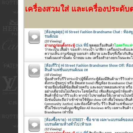
เครื่องสวมใส่ และเครื่องประดับต่
[ห้องพูดคุย] Hi Street Fashion Brandname Chat : ห้องพู
รนด์เนม
(20 Viewing)
อ่านกฏก่อนตั้งกระทู้
Click ที่นี่
พูดคุยเรื่องสินค้า
ไฮสตรีทแฟชั
ว่าจะเป็น
เสื้อผ้า รองเท้า กระเป๋า นาฬิกา เครื่องประดับแ
ความเห็น ถามข้อมูล บอกเล่า อธิบาย และอื่นๆที่เกี่ยวกับส
รนด์เนมเท่านั้นค่ะ น้ำหอม และ เครื่องสำอางยกเว้นนะคะไม่
[ห้องรีวิว] Hi Street Fashion Brandname Show Off: ห้อ
สินค้าแฟชั่นแบรนด์เนม เท
(38 Viewing)
ห้องสำหรับรีวิวกระเป๋า(ผู้ที่ตั้งกระทู้ต้องมีสินค้ามารีวิวเท่า
ตั้งกระทู้ขอรูป หรือ อัพเดท trend เชิญห้อง Brandname Cha
ช่วยเขียนข้อดีข้อเสียด้วยครับ และลงภาพตอนสะพาย หรือ
อย่างเดียวมันไม่เกิดประโยชน์ครับ) เพิ่มเติมกฏหน้าห้องสำ
สินค้าที่นำมารีวิวแล้ว หากนำไปขายต้องให้เวลาผ่านไปหนึ
มิเช่นนั้นจะถือว่าเข้าข่ายใช้ห้อง show Off เพื่อโฆษณาสินค้
Community Justice) และห้องนี้สำหรับ รีวิว สินค้าแฟชั่นแบรน
ที่ไม่ใช่แบรนด์เนมเชิญห้อง All Reviews ครับ เฉพาะสินค้า H
Brandname เท่านั้น
[ห้องซื้อขาย]- HI STREET - ซื้อ ขาย เฉพาะแบรนด์ของแท้
แบรนด์ตามห้างทั่วไป (ห้ามล
(32 Viewing)