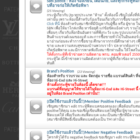
SBN justice : ห้อง ร้องเรียน, เตือนภัย, และทุกกระทู้ที
บที่อาจก่อให้เกิดข้อพิพา
(25 Viewing)
กระทู้เกี่ยวกับ jtp ทุกประเภท "ห้าม" ตั้งห้องนี้ เชิญไปตั้งที่
เท่านั้น เพราะห้องนี้สำหรับร้องเรียนเกี่ยวกับการซื้อขายเท่า
Click ที่นี่
ห้องสำหรับสมาชิกที่มีปัญหากับผู้ซื้อ หรือ ผู้ขาย ใน
SBN เพื่อให้มาไกล่เกลี่ย หาข้อยุติ แก่ข้อขัดแย้งต่างๆ รว
เพื่อนๆ เกี่ยวกับล๊อกอินอันตรายที่พึงระวัง และรูปแบบกล
สินค้าแบรนด์เนมของแท้ และการซื้อขายทั่วไปในอินเตอร์
มาอ่านก่อนจะทำการซื้อขาย ศึกษาจากกรณีศึกษาต่างๆ เพ
ขาย และความสงบสุขของบ้านพวกเราจ้า ปล หากต้องการโ
เกิดข้อพิพาท และมีการพาดพิงถึงสมาชิกท่านอื่น ให้โพสในห้
ให้ตั้งกระทู้ที่เข้าข่ายความผิดตาม พรบ. คอมพิวเตอร์ 255
กระทู้ใด มีเข้าข่ายความผิดดังกล่าวจากผู้ที่เกี่ยวข้อง ทางเร
ทันที
Brand's Position
(23 Viewing)
ห้องสำหรับ รวบรวม และ จัดกลุ่ม รายชื่อ แบรนด์สินค้า ท
ห้อง Hi-End และ Hi-Street
ห้ามตั้งกระทู้ขายในห้องนี้ เด็ดขาด!!!
แบรนด์ที่อนุญาตให้ขายได้ในห้อง Hi-End และ Hi-Street นี้ จ
อยู่ในห้อง Brand Position เท่านั้น!!
(เปิดใช้งานแล้ววันนี้!!)Member Positive Feedback
(39 
เชิญสมาชิกมา edit กระทู้ฟีดแบคของตนเอง เพื่อต้อนรับสมา
positiveให้คุณ และขอเชิญเขียนฟีดแบคให้ผู้ซื้อ/ผู้ขาย และ แจ
ฟีดแบคให้ เพื่อเริ่มสะสมฟีดแบค และเป็นสมาชิกที่มีความน
(สมาชิกที่มีสิทธิ์เขียนฟีดแบคต้องเป็น TM เท่านั้น)
(เปิดใช้งานแล้ววันนี้!!)Member Negative Feedback
(3
ใครกลัวได้รับ negative feedback ขอเชิญมา edit กระทู้ฟี