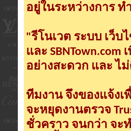
อยู่ในระหว่างการ ทำ
"รีโนเวต ระบบ เว็บ
และ SBNTown.com เพ
อย่างสะดวก และ ไม่
ทีมงาน จึงของแจ้งเพ
จะหยุดงานตรวจ Tru
ชั่วคราว จนกว่า จะ