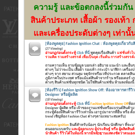
ความรู้ และข้อตกลงนี้ร่วมกัน
สินค้าประเภท เสื้อผ้า รองเท้า 
และเครื่องประดับต่างๆ เท่านั้
[ห้องพูดคุย] Fashion Ignition Chat : ห้องพูดคุยเกี่ยวกับ
(27 Viewing)
อ่านกฏก่อนตั้งกระทู้
Click ที่นี่
พูดคุยเรื่องสินค้า
แฟชั่นทั่วไป
รวมคิด รวมสร้างสรรค์ เพื่อเป็นจุด เริ่มต้น การสร้างสรรค
ถามความเห็น ถามข้อมูล บอกเล่า อธิบาย แนะนำ และอื่นๆที่
ต่างๆ ไม่ว่าจะเป็น
เสื้อผ้า รองเท้า กระเป๋า นาฬิกา เครื่อ
ต่างๆ
จาก สยาม สวนลุม จตุจักรหรือเวทีประกวด ตลาดสินค้
ภูมิภาคในประเทศ หรือแม้แต่สินค้าจากร้าน พรีออเดอร์ เก
ต่างๆ สินค้าแฟชั่นทุกชนิด ไม่ใช่สินค้าแฟชั่น ห้ามลงห้องนี้
[ห้องรีวิว] Fashion Ignition Show Off: ห้องอาหารตารีว
Designer หรือผู้ผลิต
(18 Viewing)
อ่านกฏก่อนตั้งกระทู้
Click ที่นี่
Fashion Ignition Show Off
ห้อง
Designer ผู้ผลิต หรือ เจ้าของงานแฟชั่นหรือแบรนด์สินค้าแฟชั่นเ
กระทู้ต้องมีสินค้ามารีวิวเท่านั้น เอารูปมาจากที่อื่น หรือ ตั
trend เชิญห้อง Fashion Chat ต่างๆตามเหมาะสมครับ)
Fashion Ignition
ยินดีสำหรับน้องๆ นักเรียน นักศึกษา ที่จะ
ตนออกแบบครับ
และผู้ออกแบบ ผู้ประดิษฐ์ หรือ ผู้ผลิตสิน
นำสินค้า รีวิวได้ในห้องนี้ หากมีหลักฐานแสดงชัดว่าตนเองเ