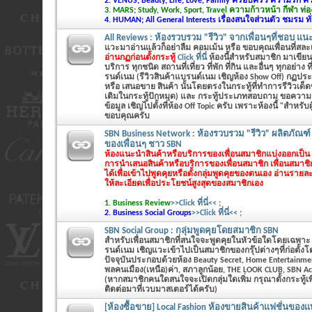
2. VENUS; Beauty, Life, Love, Family ครอบครัว ความรัก 
3. MARS; Study, Work, Sport, Travel ความก้าวหน้า กีฬา ท่อง
4. HUMAN; All General Interests เรื่องสนใจส่วนตัว ชมรม ทั
All Reviews : ห้องรวบรวม "รีวิว" จากเพื่อนๆที่ชอบ แน
แวะมาอ่านแล้วก็อย่าลืม คอมเม้น หรือ ขอบคุณเพื่อนที่สล
อ่านกฏก่อนตั้งกระทู้
Click ที่นี่
ห้องนี้สำหรับสมาชิก มาเขียนร
บริการ ทุกชนิด สถานที่เที่ยว ที่พัก ที่กิน และอื่นๆ ทุกอย่าง ท
รนด์เนม (รีวิวสินค้าแบรนด์เนม เชิญห้อง Show Off) กฏประ
หรือ เสนอขาย สินค้า นั้นโดยตรงในกระทู้ที่ทำการรีวิวเด็
เติมในกระทู้ปักหมุด) และ กระทู้ประเภทสอบถาม ขอความ
ข้อมูล เชิญไปตั้งที่ห้อง Off Topic ครับ เพราะห้องนี้ "สำหรับผู้
ขอบคุณครับ
SBN Business Network : ห้องรวบรวม "รีวิว" ผลิตภัณฑ์
ของเพื่อนๆ ชาว SBN
ห้องแนะนำสินค้าหรือบริการของเพื่อนสมาชิกแบ่งออกเป็น 2
การนำเสนอสินค้าหรือบริการของเพื่อนสมาชิก เพื่อนสมาช
ได้เพื่อเข้าไปพูดคุยหรือตั้งกลุ่มพูดคุยของตนเอง
อ่านรายละ
ให้ละเอียดเพื่อประโยชน์สูงสุดของสมาชิกเอง
1. Business Review
>>Click ที่นี่<< ;
2. Business Social Groups
>>Click ที่นี่<< ;
SBN Social Group : กลุ่มพูดคุยโดยสมาชิก SBN
สำหรับเพื่อนสมาชิกที่สนใจจะพูดคุยในหัวข้อใดโดยเฉพาะ ที่
รนด์เนม เชิญแวะเข้าไปเป็นสมาชิกของกรุ๊ปต่างๆที่ก่อตั้ง
ปัจจุบันประกอบด้วยห้อง Beauty Secret, Home Entertainme
พลคนเมือง(เหนือ)ค่า, สภาลูกน้อย, THE LOOK CLUB, SBN Ac
(หากสมาชิกคนใดสนใจจะเปิดกลุ่มใดเพิ่ม กรุณาตั้งกระทู้
ติดต่อมาที่เวบมาสเตอร์ได้ครับ)
[ห้องซื้อขาย] Local Fashion ห้องขายสินค้าแฟชั่นของแท้