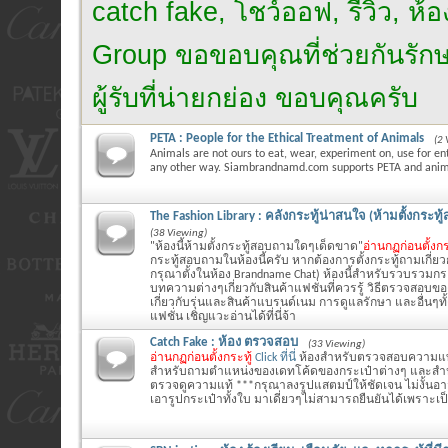
catch fake, โชว์ออฟ, รีวิว, ห
Group ขอขอบคุณที่ช่วยกันรักษาไ
ผู้รับที่น่ายกย่อง ขอบคุณครับ
PETA : People for the Ethical Treatment of Animals
(2 
Animals are not ours to eat, wear, experiment on, use for en
any other way. Siambrandnamd.com supports PETA and anima
The Fashion Library : คลังกระทู้น่าสนใจ (ห้ามตั้งกระท
(38 Viewing)
"ห้องนี้ห้ามตั้งกระทู้สอบถามใดๆเด็ดขาด"
อ่านกฏก่อนตั้งกร
กระทู้สอบถามในห้องนี้ครับ หากต้องการตั้งกระทู้ถามเกี่ย
กรุณาตั้งในห้อง Brandname Chat) ห้องนี้สำหรับรวบรวมกระ
บทความต่างๆเกี่ยวกับสินค้าแฟชั่นที่ควรรู้ วิธีตรวจสอบข
เกี่ยวกับรุ่นและสินค้าแบรนด์เนม การดูแลรักษา และอื่นๆทั้ง
แฟชั่น เชิญแวะอ่านได้ที่นี่จ้า
Catch Fake : ห้อง ตรวจสอบ
(33 Viewing)
อ่านกฏก่อนตั้งกระทู้
Click ที่นี่
ห้องสำหรับตรวจสอบความแท
สำหรับถามตำแหน่งของเดทโค้ดของกระเป๋าต่างๆ และสำหรั
ตรวจดูความแท้ ***กรุณาลงรูปแสตมป์ให้ชัดเจน ไม่งั้นอ
เอารูปกระเป๋าทั้งใบ มาเดี่ยวๆไม่สามารถยืนยันได้เพราะเ