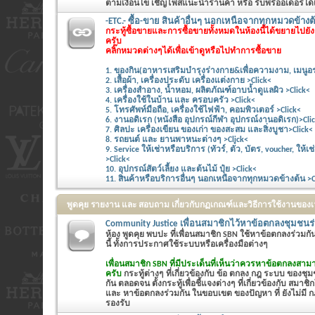
ตามเงื่อนไข เชิญโพสแนะนำร้านค้า หรือ รับพรีออเดอร์ได้
-ETC.- ซื้อ-ขาย สินค้าอื่นๆ นอกเหนือจากทุกหมวดข้างต้
กระทู้ซื้อขายและการซื้อขายทั้งหมดในห้องนี้ได้ขยายไปย
ครับ
คลิ๊กหมวดต่างๆได้เพื่อเข้าดูหรือไปทำการซื้อขาย
1. ของกิน(อาหารเสริมบำรุงร่างกาย&เพื่อความงาม, เมนูอร
2. เสื้อผ้า, เครื่องประดับ เครื่องแต่งกาย >Click<
3. เครื่องสำอาง, น้ำหอม, ผลิตภัณฑ์อาบน้ำดูแลผิว >Click<
4. เครื่องใช้ในบ้าน และ ครอบครัว >Click<
5. โทรศัพท์มือถือ, เครื่องใช้ไฟฟ้า, คอมพิวเตอร์ >Click<
6. งานอดิเรก (หนังสือ อุปกรณ์กีฬา อุปกรณ์งานอดิเรก)>Cli
7. ศิลปะ เครื่องเขียน ของเก่า ของสะสม และสิ่งบูชา>Click<
8. รถยนต์ และ ยานพาหนะต่างๆ >Click<
9. Service ให้เช่าหรือบริการ (ทัวร์, ตั๋ว, บัตร, voucher, ให
>Click<
10. อุปกรณ์สัตว์เลี้ยง และต้นไม้ ปุ๋ย >Click<
11. สินค้าหรือบริการอื่นๆ นอกเหนือจากทุกหมวดข้างต้น >C
พูดคุย รายงาน และ สอบถาม เกี่ยวกับกฏเกณฑ์และวิธีการใช้งานของ
Community Justice เพื่อนสมาชิกไว้หาข้อตกลงชุมชนร
ห้อง พูดคุย พบปะ ที่เพื่อนสมาชิก SBN ใช้หาข้อตกลงร่วมก
นี้ ทั้งการประกาศใช้ระบบหรือเครื่องมือต่างๆ
เพื่อนสมาชิก SBN ที่มีประเด็นที่เห็นว่าควรหาข้อตกลงสามา
ครับ
กระทู้ต่างๆ ที่เกี่ยวข้องกับ ข้อ ตกลง กฎ ระบบ ของชุมช
กัน ตลอดจน ตั้งกระทู้เพื่อชี้แจงต่างๆ ที่เกี่ยวข้องกับ สมาชิ
และ หาข้อตกลงร่วมกัน ในขอบเขต ของปัญหา ที่ ยังไม่มี กฎ
รองรับ