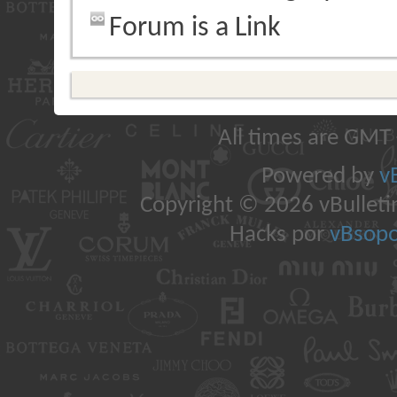
Forum is a Link
All times are GMT
Powered by
v
Copyright © 2026 vBulletin 
Hacks por
vBsopo