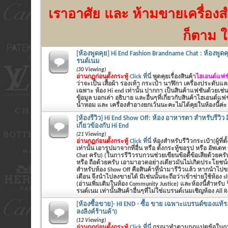
เราอาศัย
และ ห้ามขายเครื่องส
ก็ตาม ใ
[ห้องพูดคุย] Hi End Fashion Brandname Chat : ห้องพูดค
รนด์เนม
(30 Viewing)
อ่านกฏก่อนตั้งกระทู้
Click ที่นี่
พูดคุยเรื่องสินค้า
ไฮเอนด์แฟชั
ว่าจะเป็น
เสื้อผ้า รองเท้า กระเป๋า นาฬิกา เครื่องประดับแ
เฉพาะ ห้อง Hi end เท่านั้น ปากกา เป็นสินค้าแฟชันด้วยเช่น
ข้อมูล บอกเล่า อธิบาย และอื่นๆที่เกี่ยวกับสินค้าไฮเอนด์แฟ
น้ำหอม และ เครื่องสำอางยกเว้นนะคะไม่ได้คุยในห้องนี้ค่ะ
[ห้องรีวิว] Hi End Show Off: ห้อง อาหารตา สำหรับรีวิว สิ
เกี่ยวข้องกับ Hi End
(21 Viewing)
อ่านกฏก่อนตั้งกระทู้
Click ที่นี่
ห้องสำหรับรีวิวกระเป๋า(ผู้ที่ตั
เท่านั้น เอารูปมาจากที่อื่น หรือ ตั้งกระทู้ขอรูป หรือ อัพเด
Chat ครับ) (ในการรีวิวรบกวนช่วยเขียนข้อดีข้อเสียด้ว
หรือ ถือด้วยครับ เอามาอวดอย่างเดียวมันไม่เกิดประโยชน์ค
สำหรับห้อง Show Off คือสินค้าที่นำมารีวิวแล้ว หากนำไปข
เดือน จึงนำไปลงขายได้ มิเช่นนั้นจะถือว่าเข้าข่ายใช้ห้อง 
(อ่านเพิ่มเติมในห้อง Community Justice) และห้องนี้สำหรับ 
รนด์เนม เท่านั้นสินค้าอื่นๆที่ไม่ใช่แบรนด์เนมเชิญห้อง All 
[ห้องซื้อขาย]- HI END - ซื้อ ขาย เฉพาะแบรนด์ของแท้ระด
ลงลิงค์ร้านค้า)
(12 Viewing)
อ่านกฏก่อนตั้งกระทู้
Click ที่นี่
กรุณาทำตามกฏแปดข้อในก