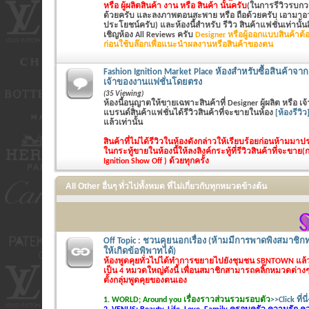
หรือ ผู้ผลิตสินค้า งาน หรือ สินค้า นั้นครับ
(ในการรีวิวรบกวน
ด้วยครับ และลงภาพตอนสะพาย หรือ ถือด้วยครับ เอามาอวด
ประโยชน์ครับ) และห้องนี้สำหรับ รีวิว สินค้าแฟชั่นเท่านั้นสิ
เชิญห้อง All Reviews ครับ
Designer หรือผู้ออกแบบสินค้าต้อ
ก่อนใช้บล๊อกเพื่อแนะนำผลงานหรือสินค้าของตน
Fashion Ignition Market Place ห้องสำหรับซื้อสินค้าจาก 
เจ้าของงานแฟชั่นโดยตรง
(35 Viewing)
ห้องนี้อนุญาตให้ขายเฉพาะสินค้าที่ Designer ผู้ผลิต หรือ 
แบรนด์สินค้าแฟชั่นได้รีวิวสินค้าที่จะขายในห้อง
[ห้องรีวิว
แล้วเท่านั้น
สินค้าที่ไม่ได้รีวิวในห้องดังกล่าวให้เรียบร้อยก่อนห้ามม
ในกระทู้ขายในห้องนี้ให้ลงลิงค์กระทู้ที่รีวิวสินค้าที่จะขาย(
Ignition Show Off ) ด้วยทุกครั้ง
All Other อื่นๆ ทั่วไปทั้งหมด ที่ไม่เกี่ยวกับทุกหมวดข้างต้น
Off Topic : ชวนคุยนอกเรื่อง (ห้ามมีการพาดพิงสมาชิกท
ให้เกิดข้อพิพาทได้)
ห้องพูดคุยทั่วไปได้ทำการขยายไปยังชุมชน SBNTOWN แล
เป็น 4 หมวดใหญ่ดังนี้ เพื่อนสมาชิกสามารถคลิ๊กหมวดต่างๆไ
ตั้งกลุ่มพูดคุยของตนเอง
1. WORLD; Around you เรื่องราวส่วนรวมรอบตัว
>>Click ที่นี่