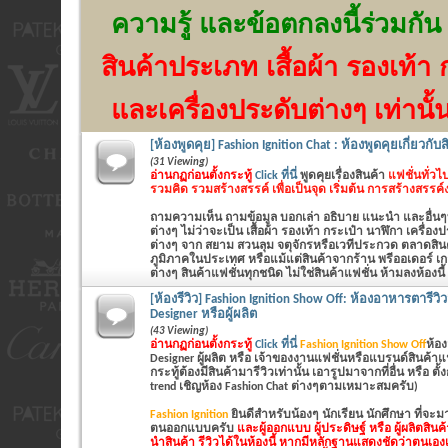
ความรู้ และข้อตกลงนี้ร่วมกัน
สินค้าประเภท เสื้อผ้า รองเท้า 
และเครื่องประดับต่างๆ เท่านั้
[ห้องพูดคุย] Fashion Ignition Chat : ห้องพูดคุยเกี่ยวกับ
(31 Viewing)
อ่านกฏก่อนตั้งกระทู้
Click ที่นี่
พูดคุยเรื่องสินค้า
แฟชั่นทั่วไป
รวมคิด รวมสร้างสรรค์ เพื่อเป็นจุด เริ่มต้น การสร้างสรรค
ถามความเห็น ถามข้อมูล บอกเล่า อธิบาย แนะนำ และอื่นๆที่
ต่างๆ ไม่ว่าจะเป็น
เสื้อผ้า รองเท้า กระเป๋า นาฬิกา เครื่อ
ต่างๆ
จาก สยาม สวนลุม จตุจักรหรือเวทีประกวด ตลาดสินค้
ภูมิภาคในประเทศ หรือแม้แต่สินค้าจากร้าน พรีออเดอร์ เก
ต่างๆ สินค้าแฟชั่นทุกชนิด ไม่ใช่สินค้าแฟชั่น ห้ามลงห้องนี้
[ห้องรีวิว] Fashion Ignition Show Off: ห้องอาหารตารีว
Designer หรือผู้ผลิต
(43 Viewing)
อ่านกฏก่อนตั้งกระทู้
Click ที่นี่
Fashion Ignition Show Off
ห้อง
Designer ผู้ผลิต หรือ เจ้าของงานแฟชั่นหรือแบรนด์สินค้าแฟชั่นเ
กระทู้ต้องมีสินค้ามารีวิวเท่านั้น เอารูปมาจากที่อื่น หรือ ตั
trend เชิญห้อง Fashion Chat ต่างๆตามเหมาะสมครับ)
Fashion Ignition
ยินดีสำหรับน้องๆ นักเรียน นักศึกษา ที่จะ
ตนออกแบบครับ
และผู้ออกแบบ ผู้ประดิษฐ์ หรือ ผู้ผลิตสิน
นำสินค้า รีวิวได้ในห้องนี้ หากมีหลักฐานแสดงชัดว่าตนเองเ