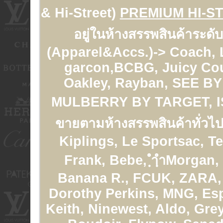
& Hi-Street)
PREMIUM HI-S
อยู่ในห้างสรรพสินค้าระดั
(Apparel&Accs.)-> Coach,
garcon,BCBG, Juicy Cou
Oakley, Rayban, SEE 
MULBERRY BY TARGET, 
ขายตามห้างสรรพสินค้าทั่วไป
Kiplings, Le Sportsac, T
Frank, Bebe, ฺำฺำMorgan,
Banana R., FCUK, ZARA, 
Dorothy Perkins, MNG, Esp
Keith, Ninewest, Aldo, Gre