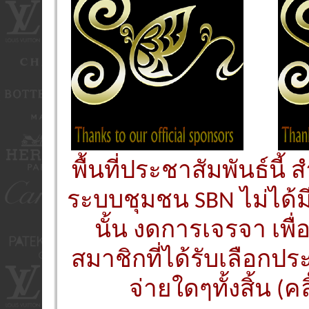
พื้นที่ประชาสัมพันธ์นี
ระบบชุมชน SBN ไม่ได้ม
นั้น งดการเจรจา เพื
สมาชิกที่ได้รับเลือกประ
จ่ายใดๆทั้งสิ้น (คล