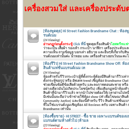
เครื่องสวมใส่ และเครื่องประดับต่
[ห้องพูดคุย] Hi Street Fashion Brandname Chat : ห้องพู
รนด์เนม
(24 Viewing)
อ่านกฏก่อนตั้งกระทู้
Click ที่นี่
พูดคุยเรื่องสินค้า
ไฮสตรีทแฟชั
ว่าจะเป็น
เสื้อผ้า รองเท้า กระเป๋า นาฬิกา เครื่องประดับแ
ความเห็น ถามข้อมูล บอกเล่า อธิบาย และอื่นๆที่เกี่ยวกับส
รนด์เนมเท่านั้นค่ะ น้ำหอม และ เครื่องสำอางยกเว้นนะคะไม่
[ห้องรีวิว] Hi Street Fashion Brandname Show Off: ห้อ
สินค้าแฟชั่นแบรนด์เนม เท
(34 Viewing)
ห้องสำหรับรีวิวกระเป๋า(ผู้ที่ตั้งกระทู้ต้องมีสินค้ามารีวิวเท่า
ตั้งกระทู้ขอรูป หรือ อัพเดท trend เชิญห้อง Brandname Cha
ช่วยเขียนข้อดีข้อเสียด้วยครับ และลงภาพตอนสะพาย หรือ
อย่างเดียวมันไม่เกิดประโยชน์ครับ) เพิ่มเติมกฏหน้าห้องสำ
สินค้าที่นำมารีวิวแล้ว หากนำไปขายต้องให้เวลาผ่านไปหนึ
มิเช่นนั้นจะถือว่าเข้าข่ายใช้ห้อง show Off เพื่อโฆษณาสินค้
Community Justice) และห้องนี้สำหรับ รีวิว สินค้าแฟชั่นแบรน
ที่ไม่ใช่แบรนด์เนมเชิญห้อง All Reviews ครับ เฉพาะสินค้า H
Brandname เท่านั้น
[ห้องซื้อขาย]- HI STREET - ซื้อ ขาย เฉพาะแบรนด์ของแท้
แบรนด์ตามห้างทั่วไป (ห้ามล
(23 Viewing)