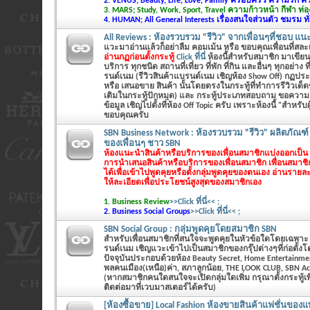
2. VENUS; Beauty, Life, Love, Family ครอบครัว ความรัก 
3. MARS; Study, Work, Sport, Travel ความก้าวหน้า กีฬา ท่อง
4. HUMAN; All General Interests เรื่องสนใจส่วนตัว ชมรม ทั
All Reviews : ห้องรวบรวม "รีวิว" จากเพื่อนๆที่ชอบ แน
แวะมาอ่านแล้วก็อย่าลืม คอมเม้น หรือ ขอบคุณเพื่อนที่สล
อ่านกฏก่อนตั้งกระทู้
Click ที่นี่
ห้องนี้สำหรับสมาชิก มาเขียนร
บริการ ทุกชนิด สถานที่เที่ยว ที่พัก ที่กิน และอื่นๆ ทุกอย่าง ท
รนด์เนม (รีวิวสินค้าแบรนด์เนม เชิญห้อง Show Off) กฏประ
หรือ เสนอขาย สินค้า นั้นโดยตรงในกระทู้ที่ทำการรีวิวเด็
เติมในกระทู้ปักหมุด) และ กระทู้ประเภทสอบถาม ขอความ
ข้อมูล เชิญไปตั้งที่ห้อง Off Topic ครับ เพราะห้องนี้ "สำหรับผู้
ขอบคุณครับ
SBN Business Network : ห้องรวบรวม "รีวิว" ผลิตภัณฑ์
ของเพื่อนๆ ชาว SBN
ห้องแนะนำสินค้าหรือบริการของเพื่อนสมาชิกแบ่งออกเป็น 2
การนำเสนอสินค้าหรือบริการของเพื่อนสมาชิก เพื่อนสมาช
ได้เพื่อเข้าไปพูดคุยหรือตั้งกลุ่มพูดคุยของตนเอง
อ่านรายละ
ให้ละเอียดเพื่อประโยชน์สูงสุดของสมาชิกเอง
1. Business Review
>>Click ที่นี่<< ;
2. Business Social Groups
>>Click ที่นี่<< ;
SBN Social Group : กลุ่มพูดคุยโดยสมาชิก SBN
สำหรับเพื่อนสมาชิกที่สนใจจะพูดคุยในหัวข้อใดโดยเฉพาะ ที่
รนด์เนม เชิญแวะเข้าไปเป็นสมาชิกของกรุ๊ปต่างๆที่ก่อตั้ง
ปัจจุบันประกอบด้วยห้อง Beauty Secret, Home Entertainme
พลคนเมือง(เหนือ)ค่า, สภาลูกน้อย, THE LOOK CLUB, SBN Ac
(หากสมาชิกคนใดสนใจจะเปิดกลุ่มใดเพิ่ม กรุณาตั้งกระทู้
ติดต่อมาที่เวบมาสเตอร์ได้ครับ)
[ห้องซื้อขาย] Local Fashion ห้องขายสินค้าแฟชั่นของแท้