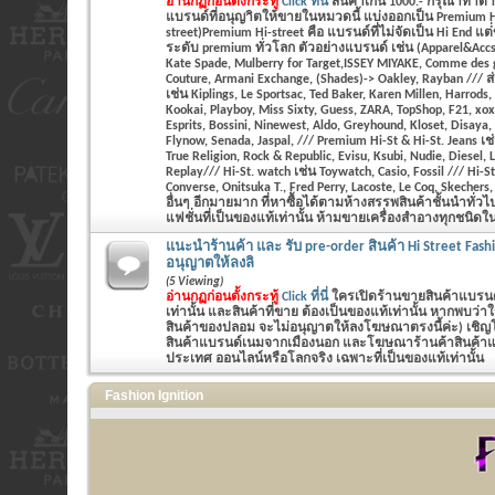
อ่านกฏก่อนตั้งกระทู้
Click ที่นี่
สินค้าเกิน 1000.- กรุณาทำ
แบรนด์ที่อนุญาิตให้ขายในหมวดนี้ แบ่งออกเป็น Premium Hi
street)Premium Hi-street คือ แบรนด์ที่ไม่จัดเป็น Hi End แต
ระดับ premium ทั่วโลก ตัวอย่างแบรนด์ เช่น (Apparel&Accs
Kate Spade, Mulberry for Target,ISSEY MIYAKE, Comme des 
Couture, Armani Exchange, (Shades)-> Oakley, Rayban /// ส่
เช่น Kiplings, Le Sportsac, Ted Baker, Karen Millen, Harrods
Kookai, Playboy, Miss Sixty, Guess, ZARA, TopShop, F21, xo
Esprits, Bossini, Ninewest, Aldo, Greyhound, Kloset, Disaya,
Flynow, Senada, Jaspal, /// Premium Hi-St & Hi-St. Jeans เช
True Religion, Rock & Republic, Evisu, Ksubi, Nudie, Diesel,
Replay/// Hi-St. watch เช่น Toywatch, Casio, Fossil /// Hi-St
Converse, Onitsuka T., Fred Perry, Lacoste, Le Coq, Skecher
อื่นๆ อีกมายมาก ที่หาซื้อได้ตามห้างสรรพสินค้าชั้นนำทั่ว
แฟชั่นที่เป็นของแท้เท่านั้น ห้ามขายเครื่องสำอางทุกชนิดในห
แนะนำร้านค้า และ รับ pre-order สินค้า Hi Street Fash
อนุญาตให้ลงลิ
(5 Viewing)
อ่านกฏก่อนตั้งกระทู้
Click ที่นี่
ใครเปิดร้านขายสินค้าแบรนด์
เท่านั้น และสินค้าที่ขาย ต้องเป็นของแท้เท่านั้น หากพบว่
สินค้าของปลอม จะไม่อนุญาตให้ลงโฆษณาตรงนี้ค่ะ) เชิญโพส
สินค้าแบรนด์เนมจากเมืองนอก และโฆษณาร้านค้าสินค้าแฟช
ประเทศ ออนไลน์หรือโลกจริง เฉพาะที่เป็นของแท้เท่านั้น
Fashion Ignition