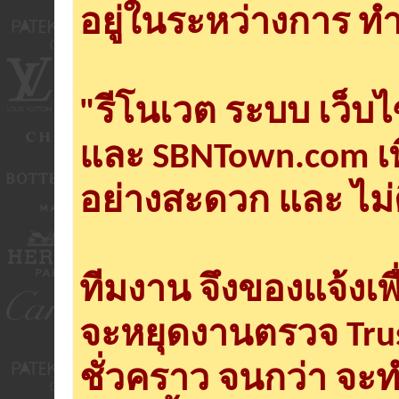
อยู่ในระหว่างการ ทำ
"รีโนเวต ระบบ เว็บ
และ SBNTown.com เพ
อย่างสะดวก และ ไม่
ทีมงาน จึงของแจ้งเพ
จะหยุดงานตรวจ Tru
ชั่วคราว จนกว่า จะ