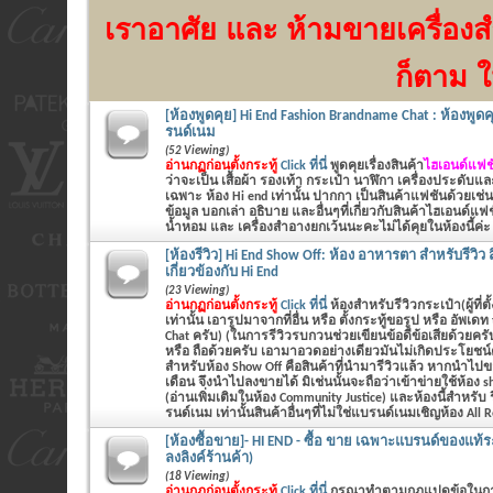
เราอาศัย
และ ห้ามขายเครื่องส
ก็ตาม ใ
[ห้องพูดคุย] Hi End Fashion Brandname Chat : ห้องพูดค
รนด์เนม
(52 Viewing)
อ่านกฏก่อนตั้งกระทู้
Click ที่นี่
พูดคุยเรื่องสินค้า
ไฮเอนด์แฟชั
ว่าจะเป็น
เสื้อผ้า รองเท้า กระเป๋า นาฬิกา เครื่องประดับแ
เฉพาะ ห้อง Hi end เท่านั้น ปากกา เป็นสินค้าแฟชันด้วยเช่น
ข้อมูล บอกเล่า อธิบาย และอื่นๆที่เกี่ยวกับสินค้าไฮเอนด์แฟ
น้ำหอม และ เครื่องสำอางยกเว้นนะคะไม่ได้คุยในห้องนี้ค่ะ
[ห้องรีวิว] Hi End Show Off: ห้อง อาหารตา สำหรับรีวิว สิ
เกี่ยวข้องกับ Hi End
(23 Viewing)
อ่านกฏก่อนตั้งกระทู้
Click ที่นี่
ห้องสำหรับรีวิวกระเป๋า(ผู้ที่ตั
เท่านั้น เอารูปมาจากที่อื่น หรือ ตั้งกระทู้ขอรูป หรือ อัพเด
Chat ครับ) (ในการรีวิวรบกวนช่วยเขียนข้อดีข้อเสียด้ว
หรือ ถือด้วยครับ เอามาอวดอย่างเดียวมันไม่เกิดประโยชน์ค
สำหรับห้อง Show Off คือสินค้าที่นำมารีวิวแล้ว หากนำไปข
เดือน จึงนำไปลงขายได้ มิเช่นนั้นจะถือว่าเข้าข่ายใช้ห้อง 
(อ่านเพิ่มเติมในห้อง Community Justice) และห้องนี้สำหรับ 
รนด์เนม เท่านั้นสินค้าอื่นๆที่ไม่ใช่แบรนด์เนมเชิญห้อง All 
[ห้องซื้อขาย]- HI END - ซื้อ ขาย เฉพาะแบรนด์ของแท้ระด
ลงลิงค์ร้านค้า)
(18 Viewing)
อ่านกฏก่อนตั้งกระทู้
Click ที่นี่
กรุณาทำตามกฏแปดข้อในก