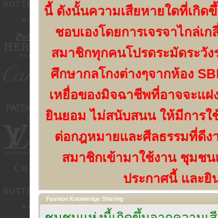
นี้ ดังนั้นความเสียหายใดที่เกิด
ชอบเองโดยการเจรจาไกล่เกลี่
สมาชิกทุกคนโปรดระมัดระวัง
ศึกษากลโกงต่างๆจากห้อง SBN
เหยื่อของมิจฉาชีพที่อาจจะแฝง
ยินยอม ไม่สนับสนน ให้มีการใช
ต่อกฎหมายและศีลธรรมที่ดีงาม
สมาชิกเข้ามาใช้งาน ชุมชนแห
ประกาศนี้ และยิน
Fashion Knowledge Sharing
ชุมชนแห่งนี้เกิดขึ้นจากความ