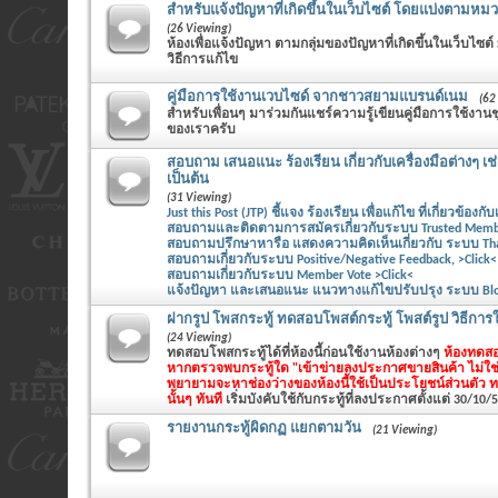
สำหรับแจ้งปัญหาที่เกิดขึ้นในเว็บไซต์ โดยแบ่งตามหมวด
(26 Viewing)
ห้องเพื่อแจ้งปัญหา ตามกลุ่มของปัญหาที่เกิดขึ้นในเว็บไซต์
วิธีการแก้ไข
คู่มือการใช้งานเวบไซด์ จากชาวสยามแบรนด์เนม
(62
สำหรับเพื่อนๆ มาร่วมกันแชร์ความรู้เขียนคู่มือการใช้ง
ของเราครับ
สอบถาม เสนอแนะ ร้องเรียน เกี่ยวกับเครื่องมือต่างๆ เช
เป็นต้น
(31 Viewing)
Just this Post (JTP) ชี้แจง ร้องเรียน เพื่อแก้ไข ที่เกี่ยวข้องกับ
สอบถามและติดตามการสมัครเกี่ยวกับระบบ Trusted Member
สอบถามปรึกษาหารือ แสดงความคิดเห็นเกี่ยวกับ ระบบ Thank
สอบถามเกี่ยวกับระบบ Positive/Negative Feedback, >Click<
สอบถามเกี่ยวกับระบบ Member Vote >Click<
แจ้งปัญหา และเสนอแนะ แนวทางแก้ไขปรับปรุง ระบบ Blog 
ฝากรูป โพสกระทู้ ทดสอบโพสต์กระทู้ โพสต์รูป วิธีการใช
(24 Viewing)
ทดสอบโพสกระทู้ได้ที่ห้องนี้ก่อนใช้งานห้องต่างๆ
ห้องทดสอ
หากตรวจพบกระทู้ใด "เข้าข่ายลงประกาศขายสินค้า ไม่ใช
พยายามจะหาช่องว่างของห้องนี้ใช้เป็นประโยชน์ส่วนตัว 
นั้นๆ ทันที
เริ่มบังคับใช้กับกระทู้ที่ลงประกาศตั้งแต่ 30/10/
รายงานกระทู้ผิดกฏ แยกตามวัน
(21 Viewing)