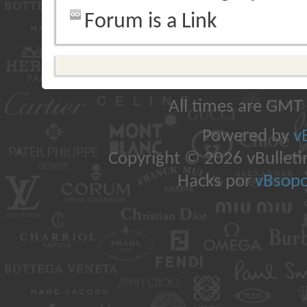
Forum is a Link
All times are GMT
Powered by
v
Copyright © 2026 vBulletin 
Hacks por
vBsopo