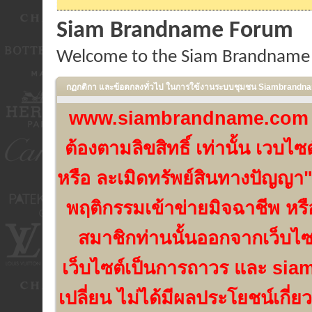
Siam Brandname Forum
Welcome to the Siam Brandname
กฏกติกา และข้อตกลงทั่วไป ในการใฃ้งานระบบชุมชน Siambrand
www.siambrandname.com เป็น
ต้องตามลิขสิทธิ์ เท่านั้น เวบ
หรือ ละเมิดทรัพย์สินทางปัญญา"
พฤติกรรมเข้าข่ายมิจฉาชีพ หร
สมาชิกท่านนั้นออกจากเว็บไ
เว็บไซต์เป็นการถาวร และ si
เปลี่ยน ไม่ได้มีผลประโยชน์เกี