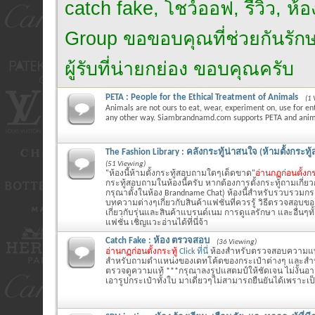
catch fake, โชว์ออฟ, รีวิว, ห
Group ขอขอบคุณที่ช่วยกันรักษาไ
ผู้รับที่น่ายกย่อง ขอบคุณครับ
PETA : People for the Ethical Treatment of Animals
(1 
Animals are not ours to eat, wear, experiment on, use for en
any other way. Siambrandnamd.com supports PETA and anima
The Fashion Library : คลังกระทู้น่าสนใจ (ห้ามตั้งกระท
(51 Viewing)
"ห้องนี้ห้ามตั้งกระทู้สอบถามใดๆเด็ดขาด"
อ่านกฏก่อนตั้งกร
กระทู้สอบถามในห้องนี้ครับ หากต้องการตั้งกระทู้ถามเกี่ย
กรุณาตั้งในห้อง Brandname Chat) ห้องนี้สำหรับรวบรวมกระ
บทความต่างๆเกี่ยวกับสินค้าแฟชั่นที่ควรรู้ วิธีตรวจสอบข
เกี่ยวกับรุ่นและสินค้าแบรนด์เนม การดูแลรักษา และอื่นๆทั้ง
แฟชั่น เชิญแวะอ่านได้ที่นี่จ้า
Catch Fake : ห้อง ตรวจสอบ
(36 Viewing)
อ่านกฏก่อนตั้งกระทู้
Click ที่นี่
ห้องสำหรับตรวจสอบความแท
สำหรับถามตำแหน่งของเดทโค้ดของกระเป๋าต่างๆ และสำหรั
ตรวจดูความแท้ ***กรุณาลงรูปแสตมป์ให้ชัดเจน ไม่งั้นอ
เอารูปกระเป๋าทั้งใบ มาเดี่ยวๆไม่สามารถยืนยันได้เพราะเ