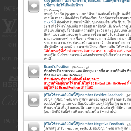
SBN justice : ห้อง ร้องเรียน, เตือนภัย, และทุกกระทู้ที
บที่อาจก่อให้เกิดข้อพิพา
(37 Viewing)
กระทู้เกี่ยวกับ jtp ทุกประเภท "ห้าม" ตั้งห้องนี้ เชิญไปตั้งที่
เท่านั้น เพราะห้องนี้สำหรับร้องเรียนเกี่ยวกับการซื้อขายเท่า
Click ที่นี่
ห้องสำหรับสมาชิกที่มีปัญหากับผู้ซื้อ หรือ ผู้ขาย ใน
SBN เพื่อให้มาไกล่เกลี่ย หาข้อยุติ แก่ข้อขัดแย้งต่างๆ รว
เพื่อนๆ เกี่ยวกับล๊อกอินอันตรายที่พึงระวัง และรูปแบบกล
สินค้าแบรนด์เนมของแท้ และการซื้อขายทั่วไปในอินเตอร์
มาอ่านก่อนจะทำการซื้อขาย ศึกษาจากกรณีศึกษาต่างๆ เพ
ขาย และความสงบสุขของบ้านพวกเราจ้า ปล หากต้องการโ
เกิดข้อพิพาท และมีการพาดพิงถึงสมาชิกท่านอื่น ให้โพสในห้
ให้ตั้งกระทู้ที่เข้าข่ายความผิดตาม พรบ. คอมพิวเตอร์ 255
กระทู้ใด มีเข้าข่ายความผิดดังกล่าวจากผู้ที่เกี่ยวข้อง ทางเร
ทันที
Brand's Position
(34 Viewing)
ห้องสำหรับ รวบรวม และ จัดกลุ่ม รายชื่อ แบรนด์สินค้า ท
ห้อง Hi-End และ Hi-Street
ห้ามตั้งกระทู้ขายในห้องนี้ เด็ดขาด!!!
แบรนด์ที่อนุญาตให้ขายได้ในห้อง Hi-End และ Hi-Street นี้ จ
อยู่ในห้อง Brand Position เท่านั้น!!
(เปิดใช้งานแล้ววันนี้!!)Member Positive Feedback
(24 
เชิญสมาชิกมา edit กระทู้ฟีดแบคของตนเอง เพื่อต้อนรับสมา
positiveให้คุณ และขอเชิญเขียนฟีดแบคให้ผู้ซื้อ/ผู้ขาย และ แจ
ฟีดแบคให้ เพื่อเริ่มสะสมฟีดแบค และเป็นสมาชิกที่มีความน
(สมาชิกที่มีสิทธิ์เขียนฟีดแบคต้องเป็น TM เท่านั้น)
(เปิดใช้งานแล้ววันนี้!!)Member Negative Feedback
(2
ใครกลัวได้รับ negative feedback ขอเชิญมา edit กระทู้ฟี