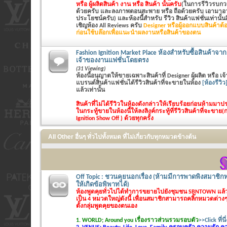
หรือ ผู้ผลิตสินค้า งาน หรือ สินค้า นั้นครับ
(ในการรีวิวรบกวน
ด้วยครับ และลงภาพตอนสะพาย หรือ ถือด้วยครับ เอามาอวด
ประโยชน์ครับ) และห้องนี้สำหรับ รีวิว สินค้าแฟชั่นเท่านั้นสิ
เชิญห้อง All Reviews ครับ
Designer หรือผู้ออกแบบสินค้าต้อ
ก่อนใช้บล๊อกเพื่อแนะนำผลงานหรือสินค้าของตน
Fashion Ignition Market Place ห้องสำหรับซื้อสินค้าจาก 
เจ้าของงานแฟชั่นโดยตรง
(31 Viewing)
ห้องนี้อนุญาตให้ขายเฉพาะสินค้าที่ Designer ผู้ผลิต หรือ 
แบรนด์สินค้าแฟชั่นได้รีวิวสินค้าที่จะขายในห้อง
[ห้องรีวิว
แล้วเท่านั้น
สินค้าที่ไม่ได้รีวิวในห้องดังกล่าวให้เรียบร้อยก่อนห้ามม
ในกระทู้ขายในห้องนี้ให้ลงลิงค์กระทู้ที่รีวิวสินค้าที่จะขาย(
Ignition Show Off ) ด้วยทุกครั้ง
All Other อื่นๆ ทั่วไปทั้งหมด ที่ไม่เกี่ยวกับทุกหมวดข้างต้น
Off Topic : ชวนคุยนอกเรื่อง (ห้ามมีการพาดพิงสมาชิกท
ให้เกิดข้อพิพาทได้)
ห้องพูดคุยทั่วไปได้ทำการขยายไปยังชุมชน SBNTOWN แล
เป็น 4 หมวดใหญ่ดังนี้ เพื่อนสมาชิกสามารถคลิ๊กหมวดต่างๆไ
ตั้งกลุ่มพูดคุยของตนเอง
1. WORLD; Around you เรื่องราวส่วนรวมรอบตัว
>>Click ที่นี่