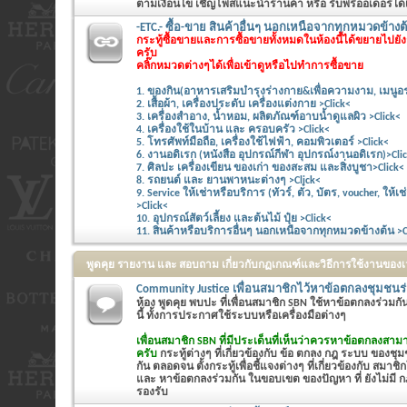
ตามเงื่อนไข เชิญโพสแนะนำร้านค้า หรือ รับพรีออเดอร์ได้
-ETC.- ซื้อ-ขาย สินค้าอื่นๆ นอกเหนือจากทุกหมวดข้างต้
กระทู้ซื้อขายและการซื้อขายทั้งหมดในห้องนี้ได้ขยายไปย
ครับ
คลิ๊กหมวดต่างๆได้เพื่อเข้าดูหรือไปทำการซื้อขาย
1. ของกิน(อาหารเสริมบำรุงร่างกาย&เพื่อความงาม, เมนูอร
2. เสื้อผ้า, เครื่องประดับ เครื่องแต่งกาย >Click<
3. เครื่องสำอาง, น้ำหอม, ผลิตภัณฑ์อาบน้ำดูแลผิว >Click<
4. เครื่องใช้ในบ้าน และ ครอบครัว >Click<
5. โทรศัพท์มือถือ, เครื่องใช้ไฟฟ้า, คอมพิวเตอร์ >Click<
6. งานอดิเรก (หนังสือ อุปกรณ์กีฬา อุปกรณ์งานอดิเรก)>Cli
7. ศิลปะ เครื่องเขียน ของเก่า ของสะสม และสิ่งบูชา>Click<
8. รถยนต์ และ ยานพาหนะต่างๆ >Click<
9. Service ให้เช่าหรือบริการ (ทัวร์, ตั๋ว, บัตร, voucher, ให
>Click<
10. อุปกรณ์สัตว์เลี้ยง และต้นไม้ ปุ๋ย >Click<
11. สินค้าหรือบริการอื่นๆ นอกเหนือจากทุกหมวดข้างต้น >C
พูดคุย รายงาน และ สอบถาม เกี่ยวกับกฏเกณฑ์และวิธีการใช้งานของ
Community Justice เพื่อนสมาชิกไว้หาข้อตกลงชุมชนร
ห้อง พูดคุย พบปะ ที่เพื่อนสมาชิก SBN ใช้หาข้อตกลงร่วมก
นี้ ทั้งการประกาศใช้ระบบหรือเครื่องมือต่างๆ
เพื่อนสมาชิก SBN ที่มีประเด็นที่เห็นว่าควรหาข้อตกลงสามา
ครับ
กระทู้ต่างๆ ที่เกี่ยวข้องกับ ข้อ ตกลง กฎ ระบบ ของชุมช
กัน ตลอดจน ตั้งกระทู้เพื่อชี้แจงต่างๆ ที่เกี่ยวข้องกับ สมาชิ
และ หาข้อตกลงร่วมกัน ในขอบเขต ของปัญหา ที่ ยังไม่มี กฎ
รองรับ