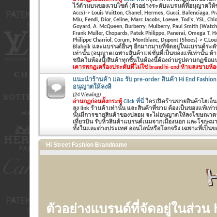
ไว้ด้านบนของเวบไซต์ (ตัวอย่างระดับแบรนด์ที่อนุญาตให้
Accs)-> Louis Vuitton, Chanel, Hermes, Gucci, Balenciaga, P
Miu, Fendi, Dior, Celine, Marc Jacobs, Loewe, Tod's, YSL, Chlo
Goyard, A. McQueen, Burberry, Mulberry, Paul Smith (Watch&
Frank Muller, Chopards, Patek Philippe, Panerai, Omega T. 
Philippe Charriol, Corum, Montblanc, Dupont (Shoes)-> C.Lo
Blahnik และแบรนด์อื่นๆ อีกมากมายที่จัดอยู่ในแบรนด์ระ
เท่านั้น (อนุญาตเฉพาะสินค้าแฟชั่นที่เป็นของแท้เท่านั้น ห
ชนิดในห้องนี้)สินค้าทุกชิ้นในห้องนี้ต้องถ่ายรูปตามกฏข้อ
เคารพกฎ
เครื่องประดับที่ไม่ใช่ brand hi-end ห้ามลงขายห้อ
แนะนำร้านค้า และ รับ pre-order สินค้า Hi End Fashion
อนุญาตให้ลงลิ
(24 Viewing)
อ่านกฏก่อนตั้งกระทู้
Click ที่นี่
ใครเปิดร้านขายสินค้าไฮเอ็น
ลง link ร้านค้าเท่านั้น และสินค้าที่ขาย ต้องเป็นของแท้เท
นั้นมีการขายสินค้าของปลอม จะไม่อนุญาตให้ลงโฆษณาตรงน
เที่ยวบิน รับหิ้วสินค้าแบรนด์เนมจากเมืองนอก และโฆษณาร
ทั้งในและต่างประเทศ ออนไลน์หรือโลกจริง เฉพาะที่เป็นของ
Hi Street Fashion Brandname
ตัวอย่างแบรนด์ที่จัดอยู่ในส่วน 