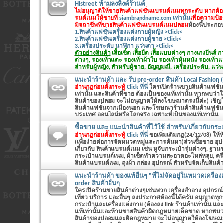
Histreet ห้ามลงลิงค์ร้านค้
ไม่อนุญาติให้ขายสินค้าแฟชั่นแบรนด์เนมทุกระดับ หากต้
รนด์เนมให้ขายที่
siambrandname.com เท่านั้น
เพื่อความป้
มิจฉาชีพที่ขายสินค้าแฟชั่นแบรนด์เนมปลอม
ห้องนี้ประกอบด
1.สินค้าแฟชั่นเครื่องแต่งกายผู้หญิง >Click<
2.สินค้าแฟชั่นเครื่องแต่งกายผู้ชาย >Click<
3.เครื่องประดับ นาฬิกา แว่นตา >Click<
ตัวอย่างสินค้า
เสื้อเชิ้ต เสื้อยืด เสื้อแบบต่างๆ กางเกงยีนส
ต่างๆ, รองเท้าแตะ รองเท้าผ้าใบ รองเท้าหุ้มหนัง รองเท้า
สำหรับผู้หญิง, สำหรับผู้ชาย, อัญญมณี, เครื่องประดับ, แว่น
แนะนำร้านค้า และ รับ pre-order สินค้า Local Fashion (
อ่านกฏก่อนตั้งกระทู้
Click ที่นี่
ใครเปิดร้านขายสินค้าแฟชั่นทั
เท่านั้น และสินค้าที่ขาย ต้องเป็นของแท้เท่านั้น หากพบว่
สินค้าของปลอม จะไม่อนุญาตให้ลงโฆษณาตรงนี้ค่ะ) เชิญโพส
สินค้าแฟชั่นจากเมืองนอก และโฆษณาร้านค้าสินค้าแฟชั่นต
ประเทศ ออนไลน์หรือโลกจริง เฉพาะที่เป็นของแท้เท่านั้น
ซื้อขาย และ แนะนำสินค้าที่ไว้ใช้ สำหรับ/เกี่ยวกับกระเ
อ่านกฏก่อนตั้งกระทู้
Click ที่นี่
ขอเพิ่มเติมกฏ(24/12/08) ให้ห้อ
(เพื่อง่ายต่อการจัดหมวดหมู่และการค้นหา)ส่วนซื้อขาย อุ
เกี่ยวกับ สินค้าแบรนด์เนม เช่น หูจับกระเป๋ารุ่นต่างๆ, ฐานร
กระเป๋าแบรนด์เนม, ผ้าเช็ดทำความสะอาดอะไหล่หลุย, คร
สินค้าแบรนด์เนม, ถุงผ้า กล่อง อุปกรณ์ สำหรับจัดเก็บสินค
แนะนำร้านค้า ของแท้อื่นๆ "ที่ไม่จัดอยู่ในหมวดเครื่อง
order สินค้าอื่นๆ
ใครเปิดร้านขายสินค้าต่างๆเช่นพวก เครื่องสำอาง อุปกรณ์
เที่ยว บริการ และอื่นๆ ลงประกาศห้องนี้ได้ครับ อนุญาตท
กระเป๋าและเครื่องแต่งกาย (ต้องลง link ร้านค้าเท่านั้น และ
แท้เท่านั้นและห้ามขายสินค้าผิดกฎหมายเด็ดขาด หากพบว
สินค้าของปลอมและผิดกฎหมาย จะไม่อนุญาตให้ลงโฆษณาตร