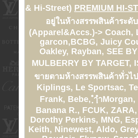
& Hi-Street)
PREMIUM HI-S
อยู่ในห้างสรรพสินค้าระดั
(Apparel&Accs.)-> Coach,
garcon,BCBG, Juicy Cou
Oakley, Rayban, SEE 
MULBERRY BY TARGET, 
ขายตามห้างสรรพสินค้าทั่วไป
Kiplings, Le Sportsac, T
Frank, Bebe, ฺำฺำMorgan,
Banana R., FCUK, ZARA, 
Dorothy Perkins, MNG, Esp
Keith, Ninewest, Aldo, Gre