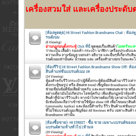
เครื่องสวมใส่ และเครื่องประดับต่
[ห้องพูดคุย] Hi Street Fashion Brandname Chat : ห้องพู
รนด์เนม
(6 Viewing)
อ่านกฏก่อนตั้งกระทู้
Click ที่นี่
พูดคุยเรื่องสินค้า
ไฮสตรีทแฟชั
ว่าจะเป็น
เสื้อผ้า รองเท้า กระเป๋า นาฬิกา เครื่องประดับแ
ความเห็น ถามข้อมูล บอกเล่า อธิบาย และอื่นๆที่เกี่ยวกับส
รนด์เนมเท่านั้นค่ะ น้ำหอม และ เครื่องสำอางยกเว้นนะคะไม่
[ห้องรีวิว] Hi Street Fashion Brandname Show Off: ห้อ
สินค้าแฟชั่นแบรนด์เนม เท
(34 Viewing)
ห้องสำหรับรีวิวกระเป๋า(ผู้ที่ตั้งกระทู้ต้องมีสินค้ามารีวิวเท่า
ตั้งกระทู้ขอรูป หรือ อัพเดท trend เชิญห้อง Brandname Cha
ช่วยเขียนข้อดีข้อเสียด้วยครับ และลงภาพตอนสะพาย หรือ
อย่างเดียวมันไม่เกิดประโยชน์ครับ) เพิ่มเติมกฏหน้าห้องสำ
สินค้าที่นำมารีวิวแล้ว หากนำไปขายต้องให้เวลาผ่านไปหนึ
มิเช่นนั้นจะถือว่าเข้าข่ายใช้ห้อง show Off เพื่อโฆษณาสินค้
Community Justice) และห้องนี้สำหรับ รีวิว สินค้าแฟชั่นแบรน
ที่ไม่ใช่แบรนด์เนมเชิญห้อง All Reviews ครับ เฉพาะสินค้า H
Brandname เท่านั้น
[ห้องซื้อขาย]- HI STREET - ซื้อ ขาย เฉพาะแบรนด์ของแท้
แบรนด์ตามห้างทั่วไป (ห้ามล
(20 Viewing)