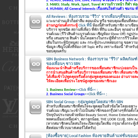
2. VENUS; Beauty, Life, Love, Family ครอบครัว ความรัก 
3. MARS; Study, Work, Sport, Travel ความก้าวหน้า กีฬา ท่อง
4. HUMAN; All General Interests เรื่องสนใจส่วนตัว ชมรม ทั
All Reviews : ห้องรวบรวม "รีวิว" จากเพื่อนๆที่ชอบ แน
แวะมาอ่านแล้วก็อย่าลืม คอมเม้น หรือ ขอบคุณเพื่อนที่สล
อ่านกฏก่อนตั้งกระทู้
Click ที่นี่
ห้องนี้สำหรับสมาชิก มาเขียนร
บริการ ทุกชนิด สถานที่เที่ยว ที่พัก ที่กิน และอื่นๆ ทุกอย่าง ท
รนด์เนม (รีวิวสินค้าแบรนด์เนม เชิญห้อง Show Off) กฏประ
หรือ เสนอขาย สินค้า นั้นโดยตรงในกระทู้ที่ทำการรีวิวเด็
เติมในกระทู้ปักหมุด) และ กระทู้ประเภทสอบถาม ขอความ
ข้อมูล เชิญไปตั้งที่ห้อง Off Topic ครับ เพราะห้องนี้ "สำหรับผู้
ขอบคุณครับ
SBN Business Network : ห้องรวบรวม "รีวิว" ผลิตภัณฑ์
ของเพื่อนๆ ชาว SBN
ห้องแนะนำสินค้าหรือบริการของเพื่อนสมาชิกแบ่งออกเป็น 2
การนำเสนอสินค้าหรือบริการของเพื่อนสมาชิก เพื่อนสมาช
ได้เพื่อเข้าไปพูดคุยหรือตั้งกลุ่มพูดคุยของตนเอง
อ่านรายละ
ให้ละเอียดเพื่อประโยชน์สูงสุดของสมาชิกเอง
1. Business Review
>>Click ที่นี่<< ;
2. Business Social Groups
>>Click ที่นี่<< ;
SBN Social Group : กลุ่มพูดคุยโดยสมาชิก SBN
สำหรับเพื่อนสมาชิกที่สนใจจะพูดคุยในหัวข้อใดโดยเฉพาะ ที่
รนด์เนม เชิญแวะเข้าไปเป็นสมาชิกของกรุ๊ปต่างๆที่ก่อตั้ง
ปัจจุบันประกอบด้วยห้อง Beauty Secret, Home Entertainme
พลคนเมือง(เหนือ)ค่า, สภาลูกน้อย, THE LOOK CLUB, SBN Ac
(หากสมาชิกคนใดสนใจจะเปิดกลุ่มใดเพิ่ม กรุณาตั้งกระทู้
ติดต่อมาที่เวบมาสเตอร์ได้ครับ)
[ห้องซื้อขาย] Local Fashion ห้องขายสินค้าแฟชั่นของแท้