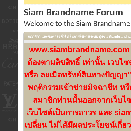
Siam Brandname Forum
Welcome to the Siam Brandname
กฏกติกา และข้อตกลงทั่วไป ในการใฃ้งานระบบชุมชน Siambrand
www.siambrandname.com เป็น
ต้องตามลิขสิทธิ์ เท่านั้น เวบ
หรือ ละเมิดทรัพย์สินทางปัญญา"
พฤติกรรมเข้าข่ายมิจฉาชีพ หร
สมาชิกท่านนั้นออกจากเว็บไ
เว็บไซต์เป็นการถาวร และ si
เปลี่ยน ไม่ได้มีผลประโยชน์เกี