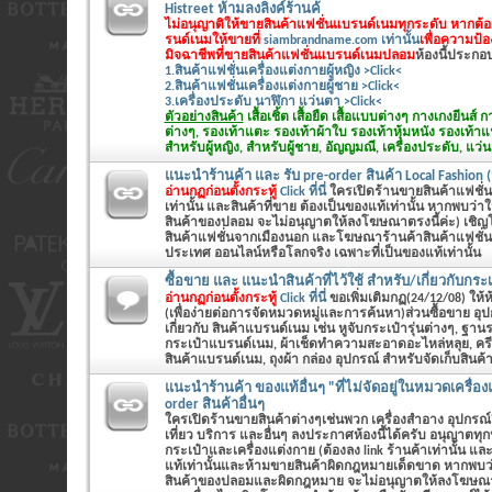
Histreet ห้ามลงลิงค์ร้านค้
ไม่อนุญาติให้ขายสินค้าแฟชั่นแบรนด์เนมทุกระดับ หากต้
รนด์เนมให้ขายที่
siambrandname.com เท่านั้น
เพื่อความป้
มิจฉาชีพที่ขายสินค้าแฟชั่นแบรนด์เนมปลอม
ห้องนี้ประกอบด
1.สินค้าแฟชั่นเครื่องแต่งกายผู้หญิง >Click<
2.สินค้าแฟชั่นเครื่องแต่งกายผู้ชาย >Click<
3.เครื่องประดับ นาฬิกา แว่นตา >Click<
ตัวอย่างสินค้า
เสื้อเชิ้ต เสื้อยืด เสื้อแบบต่างๆ กางเกงยีนส
ต่างๆ, รองเท้าแตะ รองเท้าผ้าใบ รองเท้าหุ้มหนัง รองเท้า
สำหรับผู้หญิง, สำหรับผู้ชาย, อัญญมณี, เครื่องประดับ, แว่น
แนะนำร้านค้า และ รับ pre-order สินค้า Local Fashion (
อ่านกฏก่อนตั้งกระทู้
Click ที่นี่
ใครเปิดร้านขายสินค้าแฟชั่นทั
เท่านั้น และสินค้าที่ขาย ต้องเป็นของแท้เท่านั้น หากพบว่
สินค้าของปลอม จะไม่อนุญาตให้ลงโฆษณาตรงนี้ค่ะ) เชิญโพส
สินค้าแฟชั่นจากเมืองนอก และโฆษณาร้านค้าสินค้าแฟชั่นต
ประเทศ ออนไลน์หรือโลกจริง เฉพาะที่เป็นของแท้เท่านั้น
ซื้อขาย และ แนะนำสินค้าที่ไว้ใช้ สำหรับ/เกี่ยวกับกระเ
อ่านกฏก่อนตั้งกระทู้
Click ที่นี่
ขอเพิ่มเติมกฏ(24/12/08) ให้ห้อ
(เพื่อง่ายต่อการจัดหมวดหมู่และการค้นหา)ส่วนซื้อขาย อุ
เกี่ยวกับ สินค้าแบรนด์เนม เช่น หูจับกระเป๋ารุ่นต่างๆ, ฐานร
กระเป๋าแบรนด์เนม, ผ้าเช็ดทำความสะอาดอะไหล่หลุย, คร
สินค้าแบรนด์เนม, ถุงผ้า กล่อง อุปกรณ์ สำหรับจัดเก็บสินค
แนะนำร้านค้า ของแท้อื่นๆ "ที่ไม่จัดอยู่ในหมวดเครื่อง
order สินค้าอื่นๆ
ใครเปิดร้านขายสินค้าต่างๆเช่นพวก เครื่องสำอาง อุปกรณ์
เที่ยว บริการ และอื่นๆ ลงประกาศห้องนี้ได้ครับ อนุญาตท
กระเป๋าและเครื่องแต่งกาย (ต้องลง link ร้านค้าเท่านั้น และ
แท้เท่านั้นและห้ามขายสินค้าผิดกฎหมายเด็ดขาด หากพบว
สินค้าของปลอมและผิดกฎหมาย จะไม่อนุญาตให้ลงโฆษณาตร