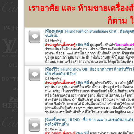
เราอาศัย
และ ห้ามขายเครื่องส
ก็ตาม ใ
[ห้องพูดคุย] Hi End Fashion Brandname Chat : ห้องพูดค
รนด์เนม
(25 Viewing)
อ่านกฏก่อนตั้งกระทู้
Click ที่นี่
พูดคุยเรื่องสินค้า
ไฮเอนด์แฟชั
ว่าจะเป็น
เสื้อผ้า รองเท้า กระเป๋า นาฬิกา เครื่องประดับแ
เฉพาะ ห้อง Hi end เท่านั้น ปากกา เป็นสินค้าแฟชันด้วยเช่น
ข้อมูล บอกเล่า อธิบาย และอื่นๆที่เกี่ยวกับสินค้าไฮเอนด์แฟ
น้ำหอม และ เครื่องสำอางยกเว้นนะคะไม่ได้คุยในห้องนี้ค่ะ
[ห้องรีวิว] Hi End Show Off: ห้อง อาหารตา สำหรับรีวิว สิ
เกี่ยวข้องกับ Hi End
(25 Viewing)
อ่านกฏก่อนตั้งกระทู้
Click ที่นี่
ห้องสำหรับรีวิวกระเป๋า(ผู้ที่ตั
เท่านั้น เอารูปมาจากที่อื่น หรือ ตั้งกระทู้ขอรูป หรือ อัพเด
Chat ครับ) (ในการรีวิวรบกวนช่วยเขียนข้อดีข้อเสียด้ว
หรือ ถือด้วยครับ เอามาอวดอย่างเดียวมันไม่เกิดประโยชน์ค
สำหรับห้อง Show Off คือสินค้าที่นำมารีวิวแล้ว หากนำไปข
เดือน จึงนำไปลงขายได้ มิเช่นนั้นจะถือว่าเข้าข่ายใช้ห้อง 
(อ่านเพิ่มเติมในห้อง Community Justice) และห้องนี้สำหรับ 
รนด์เนม เท่านั้นสินค้าอื่นๆที่ไม่ใช่แบรนด์เนมเชิญห้อง All 
[ห้องซื้อขาย]- HI END - ซื้อ ขาย เฉพาะแบรนด์ของแท้ระด
ลงลิงค์ร้านค้า)
(13 Viewing)
อ่านกฏก่อนตั้งกระทู้
Click ที่นี่
กรุณาทำตามกฏแปดข้อในก