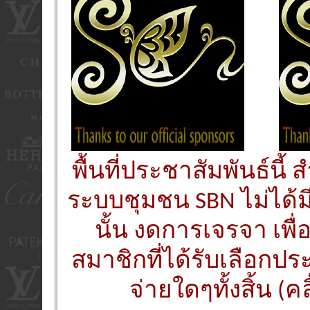
พื้นที่ประชาสัมพันธ์นี
ระบบชุมชน SBN ไม่ได้ม
นั้น งดการเจรจา เพื
สมาชิกที่ได้รับเลือกประ
จ่ายใดๆทั้งสิ้น (คล