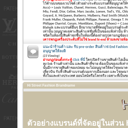
ไว้ด้านบนของเวบไซต์ (ตัวอย่างระดับแบรนด์ที่อนุญาตให้
Accs)-> Louis Vuitton, Chanel, Hermes, Gucci, Balenciaga, P
Miu, Fendi, Dior, Celine, Marc Jacobs, Loewe, Tod's, YSL, Chlo
Goyard, A. McQueen, Burberry, Mulberry, Paul Smith (Watch&
Frank Muller, Chopards, Patek Philippe, Panerai, Omega T. 
Philippe Charriol, Corum, Montblanc, Dupont (Shoes)-> C.Lo
Blahnik และแบรนด์อื่นๆ อีกมากมายที่จัดอยู่ในแบรนด์ระ
เท่านั้น (อนุญาตเฉพาะสินค้าแฟชั่นที่เป็นของแท้เท่านั้น ห
ชนิดในห้องนี้)สินค้าทุกชิ้นในห้องนี้ต้องถ่ายรูปตามกฏข้อ
เคารพกฎ
เครื่องประดับที่ไม่ใช่ brand hi-end ห้ามลงขายห้อ
แนะนำร้านค้า และ รับ pre-order สินค้า Hi End Fashion
อนุญาตให้ลงลิ
(23 Viewing)
อ่านกฏก่อนตั้งกระทู้
Click ที่นี่
ใครเปิดร้านขายสินค้าไฮเอ็น
ลง link ร้านค้าเท่านั้น และสินค้าที่ขาย ต้องเป็นของแท้เท
นั้นมีการขายสินค้าของปลอม จะไม่อนุญาตให้ลงโฆษณาตรงน
เที่ยวบิน รับหิ้วสินค้าแบรนด์เนมจากเมืองนอก และโฆษณาร
ทั้งในและต่างประเทศ ออนไลน์หรือโลกจริง เฉพาะที่เป็นของ
Hi Street Fashion Brandname
ตัวอย่างแบรนด์ที่จัดอยู่ในส่วน 