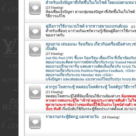
สำหรับแจ้งปัญหาที่เกิดขึ้นในเว็บไซต์ โดยแบ่งตามหมวด
(23 Viewing)
ห้องเพื่อแจ้งปัญหา ตามกลุ่มของปัญหาที่เกิดขึ้นในเว็บไซต์
วิธีการแก้ไข
คู่มือการใช้งานเวบไซด์ จากชาวสยามแบรนด์เนม
(21
สำหรับเพื่อนๆ มาร่วมกันแชร์ความรู้เขียนคู่มือการใช้ง
ของเราครับ
สอบถาม เสนอแนะ ร้องเรียน เกี่ยวกับเครื่องมือต่างๆ เช
เป็นต้น
(37 Viewing)
Just this Post (JTP) ชี้แจง ร้องเรียน เพื่อแก้ไข ที่เกี่ยวข้องกับ
สอบถามและติดตามการสมัครเกี่ยวกับระบบ Trusted Member
สอบถามปรึกษาหารือ แสดงความคิดเห็นเกี่ยวกับ ระบบ Thank
สอบถามเกี่ยวกับระบบ Positive/Negative Feedback, >Click<
สอบถามเกี่ยวกับระบบ Member Vote >Click<
แจ้งปัญหา และเสนอแนะ แนวทางแก้ไขปรับปรุง ระบบ Blog 
ฝากรูป โพสกระทู้ ทดสอบโพสต์กระทู้ โพสต์รูป วิธีการใช
(21 Viewing)
ทดสอบโพสกระทู้ได้ที่ห้องนี้ก่อนใช้งานห้องต่างๆ
ห้องทดสอ
หากตรวจพบกระทู้ใด "เข้าข่ายลงประกาศขายสินค้า ไม่ใช
พยายามจะหาช่องว่างของห้องนี้ใช้เป็นประโยชน์ส่วนตัว 
นั้นๆ ทันที
เริ่มบังคับใช้กับกระทู้ที่ลงประกาศตั้งแต่ 30/10/
รายงานกระทู้ผิดกฏ แยกตามวัน
(16 Viewing)