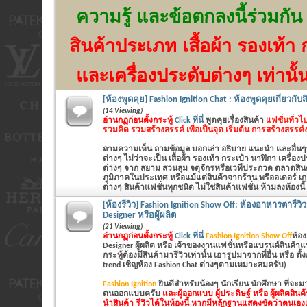
ความรู้ และข้อตกลงนี้ร่วมกัน
สินค้าประเภท เสื้อผ้า รองเท้า 
และเครื่องประดับต่างๆ เท่านั้
[ห้องพูดคุย] Fashion Ignition Chat : ห้องพูดคุยเกี่ยวกับ
(14 Viewing)
อ่านกฏก่อนตั้งกระทู้
Click ที่นี่
พูดคุยเรื่องสินค้า
แฟชั่นทั่วไป
รวมคิด รวมสร้างสรรค์ เพื่อเป็นจุด เริ่มต้น การสร้างสรรค
ถามความเห็น ถามข้อมูล บอกเล่า อธิบาย แนะนำ และอื่นๆที่
ต่างๆ ไม่ว่าจะเป็น
เสื้อผ้า รองเท้า กระเป๋า นาฬิกา เครื่อ
ต่างๆ
จาก สยาม สวนลุม จตุจักรหรือเวทีประกวด ตลาดสินค้
ภูมิภาคในประเทศ หรือแม้แต่สินค้าจากร้าน พรีออเดอร์ เก
ต่างๆ สินค้าแฟชั่นทุกชนิด ไม่ใช่สินค้าแฟชั่น ห้ามลงห้องนี้
[ห้องรีวิว] Fashion Ignition Show Off: ห้องอาหารตารีว
Designer หรือผู้ผลิต
(21 Viewing)
อ่านกฏก่อนตั้งกระทู้
Click ที่นี่
Fashion Ignition Show Off
ห้อง
Designer ผู้ผลิต หรือ เจ้าของงานแฟชั่นหรือแบรนด์สินค้าแฟชั่นเ
กระทู้ต้องมีสินค้ามารีวิวเท่านั้น เอารูปมาจากที่อื่น หรือ ตั
trend เชิญห้อง Fashion Chat ต่างๆตามเหมาะสมครับ)
Fashion Ignition
ยินดีสำหรับน้องๆ นักเรียน นักศึกษา ที่จะ
ตนออกแบบครับ
และผู้ออกแบบ ผู้ประดิษฐ์ หรือ ผู้ผลิตสิน
นำสินค้า รีวิวได้ในห้องนี้ หากมีหลักฐานแสดงชัดว่าตนเองเ