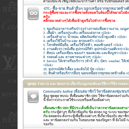
ตามเงื่อนไข เชิญโพสแนะนำร้านค้า หรือ รับพรีออเดอร์ได้
-ETC.- ซื้อ-ขาย สินค้าอื่นๆ นอกเหนือจากทุกหมวดข้างต้
กระทู้ซื้อขายและการซื้อขายทั้งหมดในห้องนี้ได้ขยายไปย
ครับ
คลิ๊กหมวดต่างๆได้เพื่อเข้าดูหรือไปทำการซื้อขาย
1. ของกิน(อาหารเสริมบำรุงร่างกาย&เพื่อความงาม, เมนูอร
2. เสื้อผ้า, เครื่องประดับ เครื่องแต่งกาย >Click<
3. เครื่องสำอาง, น้ำหอม, ผลิตภัณฑ์อาบน้ำดูแลผิว >Click<
4. เครื่องใช้ในบ้าน และ ครอบครัว >Click<
5. โทรศัพท์มือถือ, เครื่องใช้ไฟฟ้า, คอมพิวเตอร์ >Click<
6. งานอดิเรก (หนังสือ อุปกรณ์กีฬา อุปกรณ์งานอดิเรก)>Cli
7. ศิลปะ เครื่องเขียน ของเก่า ของสะสม และสิ่งบูชา>Click<
8. รถยนต์ และ ยานพาหนะต่างๆ >Click<
9. Service ให้เช่าหรือบริการ (ทัวร์, ตั๋ว, บัตร, voucher, ให
>Click<
10. อุปกรณ์สัตว์เลี้ยง และต้นไม้ ปุ๋ย >Click<
11. สินค้าหรือบริการอื่นๆ นอกเหนือจากทุกหมวดข้างต้น >C
พูดคุย รายงาน และ สอบถาม เกี่ยวกับกฏเกณฑ์และวิธีการใช้งานของ
Community Justice เพื่อนสมาชิกไว้หาข้อตกลงชุมชนร
ห้อง พูดคุย พบปะ ที่เพื่อนสมาชิก SBN ใช้หาข้อตกลงร่วมก
นี้ ทั้งการประกาศใช้ระบบหรือเครื่องมือต่างๆ
เพื่อนสมาชิก SBN ที่มีประเด็นที่เห็นว่าควรหาข้อตกลงสามา
ครับ
กระทู้ต่างๆ ที่เกี่ยวข้องกับ ข้อ ตกลง กฎ ระบบ ของชุมช
กัน ตลอดจน ตั้งกระทู้เพื่อชี้แจงต่างๆ ที่เกี่ยวข้องกับ สมาชิ
และ หาข้อตกลงร่วมกัน ในขอบเขต ของปัญหา ที่ ยังไม่มี กฎ
รองรับ