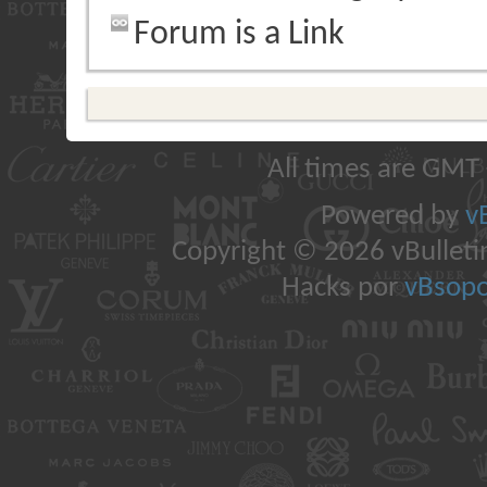
Forum is a Link
All times are GMT
Powered by
v
Copyright © 2026 vBulletin 
Hacks por
vBsopo