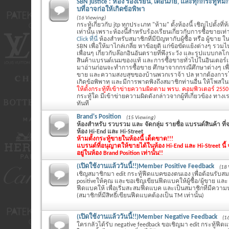
SBN justice : ห้อง ร้องเรียน, เตือนภัย, และทุกกระทู้ที
บที่อาจก่อให้เกิดข้อพิพา
(16 Viewing)
กระทู้เกี่ยวกับ jtp ทุกประเภท "ห้าม" ตั้งห้องนี้ เชิญไปตั้งที่
เท่านั้น เพราะห้องนี้สำหรับร้องเรียนเกี่ยวกับการซื้อขายเท่า
Click ที่นี่
ห้องสำหรับสมาชิกที่มีปัญหากับผู้ซื้อ หรือ ผู้ขาย ใน
SBN เพื่อให้มาไกล่เกลี่ย หาข้อยุติ แก่ข้อขัดแย้งต่างๆ รว
เพื่อนๆ เกี่ยวกับล๊อกอินอันตรายที่พึงระวัง และรูปแบบกล
สินค้าแบรนด์เนมของแท้ และการซื้อขายทั่วไปในอินเตอร์
มาอ่านก่อนจะทำการซื้อขาย ศึกษาจากกรณีศึกษาต่างๆ เพ
ขาย และความสงบสุขของบ้านพวกเราจ้า ปล หากต้องการโ
เกิดข้อพิพาท และมีการพาดพิงถึงสมาชิกท่านอื่น ให้โพสในห้
ให้ตั้งกระทู้ที่เข้าข่ายความผิดตาม พรบ. คอมพิวเตอร์ 255
กระทู้ใด มีเข้าข่ายความผิดดังกล่าวจากผู้ที่เกี่ยวข้อง ทางเร
ทันที
Brand's Position
(15 Viewing)
ห้องสำหรับ รวบรวม และ จัดกลุ่ม รายชื่อ แบรนด์สินค้า ท
ห้อง Hi-End และ Hi-Street
ห้ามตั้งกระทู้ขายในห้องนี้ เด็ดขาด!!!
แบรนด์ที่อนุญาตให้ขายได้ในห้อง Hi-End และ Hi-Street นี้ จ
อยู่ในห้อง Brand Position เท่านั้น!!
(เปิดใช้งานแล้ววันนี้!!)Member Positive Feedback
(18 
เชิญสมาชิกมา edit กระทู้ฟีดแบคของตนเอง เพื่อต้อนรับสมา
positiveให้คุณ และขอเชิญเขียนฟีดแบคให้ผู้ซื้อ/ผู้ขาย และ แจ
ฟีดแบคให้ เพื่อเริ่มสะสมฟีดแบค และเป็นสมาชิกที่มีความน
(สมาชิกที่มีสิทธิ์เขียนฟีดแบคต้องเป็น TM เท่านั้น)
(เปิดใช้งานแล้ววันนี้!!)Member Negative Feedback
(1
ใครกลัวได้รับ negative feedback ขอเชิญมา edit กระทู้ฟี