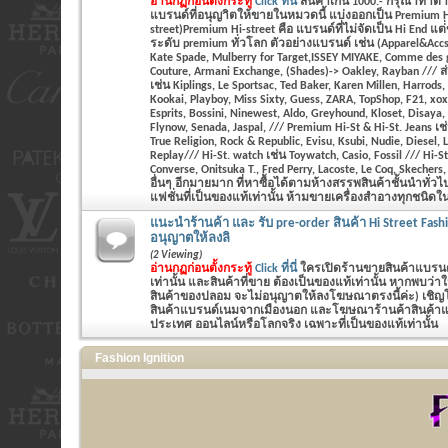
อ่านกฏก่อนตั้งกระทู้
Click ที่นี่
สินค้าเกิน 1000.- กรุณาทำ
แบรนด์ที่อนุญาิตให้ขายในหมวดนี้ แบ่งออกเป็น Premium Hi
street)Premium Hi-street คือ แบรนด์ที่ไม่จัดเป็น Hi End แต
ระดับ premium ทั่วโลก ตัวอย่างแบรนด์ เช่น (Apparel&Accs
Kate Spade, Mulberry for Target,ISSEY MIYAKE, Comme des 
Couture, Armani Exchange, (Shades)-> Oakley, Rayban /// ส่
เช่น Kiplings, Le Sportsac, Ted Baker, Karen Millen, Harrods
Kookai, Playboy, Miss Sixty, Guess, ZARA, TopShop, F21, xo
Esprits, Bossini, Ninewest, Aldo, Greyhound, Kloset, Disaya,
Flynow, Senada, Jaspal, /// Premium Hi-St & Hi-St. Jeans เช
True Religion, Rock & Republic, Evisu, Ksubi, Nudie, Diesel,
Replay/// Hi-St. watch เช่น Toywatch, Casio, Fossil /// Hi-St
Converse, Onitsuka T., Fred Perry, Lacoste, Le Coq, Skecher
อื่นๆ อีกมายมาก ที่หาซื้อได้ตามห้างสรรพสินค้าชั้นนำทั่ว
แฟชั่นที่เป็นของแท้เท่านั้น ห้ามขายเครื่องสำอางทุกชนิดในห
แนะนำร้านค้า และ รับ pre-order สินค้า Hi Street Fash
อนุญาตให้ลงลิ
(2 Viewing)
อ่านกฏก่อนตั้งกระทู้
Click ที่นี่
ใครเปิดร้านขายสินค้าแบรนด์
เท่านั้น และสินค้าที่ขาย ต้องเป็นของแท้เท่านั้น หากพบว่
สินค้าของปลอม จะไม่อนุญาตให้ลงโฆษณาตรงนี้ค่ะ) เชิญโพส
สินค้าแบรนด์เนมจากเมืองนอก และโฆษณาร้านค้าสินค้าแฟช
ประเทศ ออนไลน์หรือโลกจริง เฉพาะที่เป็นของแท้เท่านั้น
Fashion Ignition