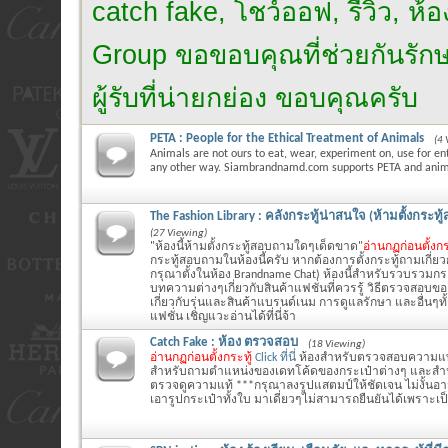
catch fake, โชว์ออฟ, รีวิว, ห
Group ขอขอบคุณที่ช่วยกันรักษาไ
ผู้รับที่น่ายกย่อง ขอบคุณครับ
PETA : People for the Ethical Treatment of Animals
(4 
Animals are not ours to eat, wear, experiment on, use for en
any other way. Siambrandnamd.com supports PETA and anima
The Fashion Library : คลังกระทู้น่าสนใจ (ห้ามตั้งกระท
(27 Viewing)
"ห้องนี้ห้ามตั้งกระทู้สอบถามใดๆเด็ดขาด"
อ่านกฏก่อนตั้งกร
กระทู้สอบถามในห้องนี้ครับ หากต้องการตั้งกระทู้ถามเกี่ย
กรุณาตั้งในห้อง Brandname Chat) ห้องนี้สำหรับรวบรวมกระ
บทความต่างๆเกี่ยวกับสินค้าแฟชั่นที่ควรรู้ วิธีตรวจสอบข
เกี่ยวกับรุ่นและสินค้าแบรนด์เนม การดูแลรักษา และอื่นๆทั้ง
แฟชั่น เชิญแวะอ่านได้ที่นี่จ้า
Catch Fake : ห้อง ตรวจสอบ
(18 Viewing)
อ่านกฏก่อนตั้งกระทู้
Click ที่นี่
ห้องสำหรับตรวจสอบความแท
สำหรับถามตำแหน่งของเดทโค้ดของกระเป๋าต่างๆ และสำหรั
ตรวจดูความแท้ ***กรุณาลงรูปแสตมป์ให้ชัดเจน ไม่งั้นอ
เอารูปกระเป๋าทั้งใบ มาเดี่ยวๆไม่สามารถยืนยันได้เพราะเ