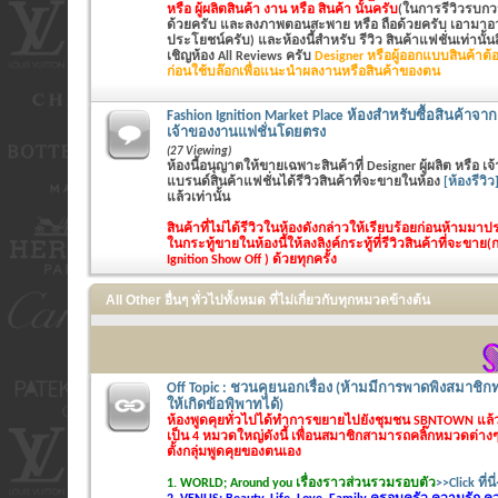
หรือ ผู้ผลิตสินค้า งาน หรือ สินค้า นั้นครับ
(ในการรีวิวรบกวน
ด้วยครับ และลงภาพตอนสะพาย หรือ ถือด้วยครับ เอามาอวด
ประโยชน์ครับ) และห้องนี้สำหรับ รีวิว สินค้าแฟชั่นเท่านั้นสิ
เชิญห้อง All Reviews ครับ
Designer หรือผู้ออกแบบสินค้าต้อ
ก่อนใช้บล๊อกเพื่อแนะนำผลงานหรือสินค้าของตน
Fashion Ignition Market Place ห้องสำหรับซื้อสินค้าจาก 
เจ้าของงานแฟชั่นโดยตรง
(27 Viewing)
ห้องนี้อนุญาตให้ขายเฉพาะสินค้าที่ Designer ผู้ผลิต หรือ 
แบรนด์สินค้าแฟชั่นได้รีวิวสินค้าที่จะขายในห้อง
[ห้องรีวิว
แล้วเท่านั้น
สินค้าที่ไม่ได้รีวิวในห้องดังกล่าวให้เรียบร้อยก่อนห้ามม
ในกระทู้ขายในห้องนี้ให้ลงลิงค์กระทู้ที่รีวิวสินค้าที่จะขาย(
Ignition Show Off ) ด้วยทุกครั้ง
All Other อื่นๆ ทั่วไปทั้งหมด ที่ไม่เกี่ยวกับทุกหมวดข้างต้น
Off Topic : ชวนคุยนอกเรื่อง (ห้ามมีการพาดพิงสมาชิกท
ให้เกิดข้อพิพาทได้)
ห้องพูดคุยทั่วไปได้ทำการขยายไปยังชุมชน SBNTOWN แล
เป็น 4 หมวดใหญ่ดังนี้ เพื่อนสมาชิกสามารถคลิ๊กหมวดต่างๆไ
ตั้งกลุ่มพูดคุยของตนเอง
1. WORLD; Around you เรื่องราวส่วนรวมรอบตัว
>>Click ที่นี่