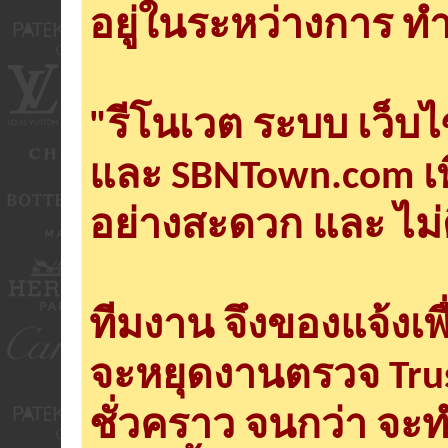
อยู่ในระหว่างการ ทำ
"รีโนเวต ระบบ เว็บ
และ SBNTown.com เพ
อย่างสะดวก และ ไม่
ทีมงาน จึงของแจ้งเพ
จะหยุดงานตรวจ Tru
ชั่วคราว จนกว่า จะ