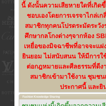
นี้ ดังนั้นความเสียหายใดที่เกิด
ชอบเองโดยการเจรจาไกล่เกลี่
สมาชิกทุกคนโปรดระมัดระวัง
ศึกษากลโกงต่างๆจากห้อง SBN
เหยื่อของมิจฉาชีพที่อาจจะแฝง
ยินยอม ไม่สนับสนน ให้มีการใช
ต่อกฎหมายและศีลธรรมที่ดีงาม
สมาชิกเข้ามาใช้งาน ชุมชนแห
ประกาศนี้ และยิน
Fashion Knowledge Sharing
ชุมชนแห่งนี้เกิดขึ้นจากความ