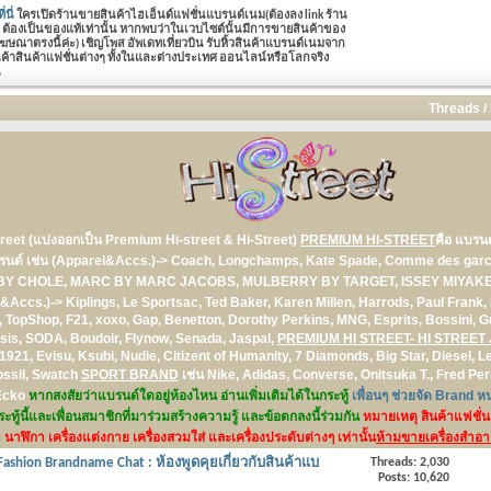
่นี่
ใครเปิดร้านขายสินค้าไฮเอ็นด์แฟชั่นแบรนด์เนม(ต้องลง link ร้าน
าย ต้องเป็นของแท้เท่านั้น หากพบว่าในเวบไซต์นั้นมีการขายสินค้าของ
ณาตรงนี้ค่ะ) เชิญโพส อัพเดทเที่ยวบิน รับหิ้วสินค้าแบรนด์เนมจาก
าสินค้าแฟชั่นต่างๆ ทั้งในและต่างประเทศ ออนไลน์หรือโลกจริง
น
Threads /
treet
(แบ่งออกเป็น Premium Hi-street & Hi-Street)
PREMIUM HI-STREET
คือ แบรนด
งแบรนด์ เช่น (Apparel&Accs.)-> Coach, Longchamps, Kate Spade, Comme des ga
SEE BY CHOLE, MARC BY MARC JACOBS, MULBERRY BY TARGET, ISSEY MIYAK
el&Accs.)-> Kiplings, Le Sportsac, Ted Baker, Karen Millen, Harrods, Paul Frank, 
opShop, F21, xoxo, Gap, Benetton, Dorothy Perkins, MNG, Esprits, Bossini, Gu
tsis, SODA, Boudoir, Flynow, Senada, Jaspal,
PREMIUM HI STREET- HI STREE
1921, Evisu, Ksubi, Nudie, Citizent of Humanity, 7 Diamonds, Big Star, Diesel,
ossil, Swatch
SPORT BRAND
เช่น Nike, Adidas, Converse, Onitsuka T., Fred Per
 Ecko
หากสงสัยว่าแบรนด์ใดอยู่ห้องไหน อ่านเพิ่มเติมได้ในกระทู้
เพื่อนๆ ช่วยจัด Brand หน
ะทู้นี้และเพื่อนสมาชิกที่มาร่วมสร้างความรู้ และข้อตกลงนี้ร่วมกัน
หมายเหตุ สินค้าแฟชั่น 
 นาฬิกา เครื่องแต่งกาย เครื่องสวมใส่ และเครื่องประดับต่างๆ เท่านั้น
ห้ามขายเครื่องสำอ
 Fashion Brandname Chat : ห้องพูดคุยเกี่ยวกับสินค้าแบ
Threads: 2,030
Posts: 10,620