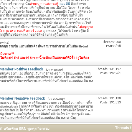
ท "ห้าม" ตั้งห้องนี้ เชิญไปตั้งที่ห้อง community justice เท่านั้น เพราะ
ยวกับการซื้อขายเท่านั้น
อ่านกฏก่อนตั้งกระทู้
Click ที่นี่
ห้องสำหรับ
หรือ ผู้ขาย ในการซื้อขายที่เกิดขึ้นผ่าน SBN เพื่อให้มาไกล่เกลี่ย หาข้อ
มไปถึง ประกาศแจ้งเตือนภัยเพื่อนๆ เกี่ยวกับล๊อกอินอันตรายที่พึงระวัง
ารซื้อขายสินค้าแบรนด์เนมของแท้ และการซื้อขายทั่วไปใน
คนเข้ามาอ่านก่อนจะทำการซื้อขาย ศึกษาจากกรณีศึกษาต่างๆ เพื่อ
ย และความสงบสุขของบ้านพวกเราจ้า ปล หากต้องการโพสอะไรที่
ละมีการพาดพิงถึงสมาชิกท่านอื่น ให้โพสในห้องนี้เท่านั้น
ไม่อนุญาต
วามผิดตาม พรบ. คอมพิวเตอร์ 2550
หากทางเราได้รับแจ้งว่ากระทู้ใด มี
ู้ที่เกี่ยวข้อง ทางเราขอใช้สิทธิ์ลบกระทู้นั้นทันที
Threads: 200
iewing)
Posts: 818
กลุ่ม รายชื่อ แบรนด์สินค้า ที่จะสามารถค้าขาย ได้ในห้อง Hi-End
 เด็ดขาด!!!
ห้อง Hi-End และ Hi-Street นี้ จะต้องเป็นแบรนด์ที่มีชื่ออยู่ในห้อง
!)Member Positive Feedback
Threads: 131,197
(27 Viewing)
Posts: 192,961
ีดแบคของตนเอง เพื่อต้อนรับสมาชิกที่จะเข้ามาเขียน positiveให้คุณ
ซื้อ/ผู้ขาย และ แจ้งผู้ซื้อ/ผู้ขายให้เขียนฟีดแบคให้ เพื่อเริ่มสะสมฟีด
มน่าเชื่อถือในการซื้อขาย (สมาชิกที่มีสิทธิ์เขียนฟีดแบคต้องเป็น TM
!!)Member Negative Feedback
Threads: 131,138
(29 Viewing)
Posts: 191,313
edback ขอเชิญมา edit กระทู้ฟีดแบคของตนเอง เพื่อเขียนกฏในการทิ้ง
ative feedback จากลูกค้าหรือคนขาย เช่น ต้องติดต่อผู้ขายก่อนสามวัน
ck ให้ หรือเงื่อนไขใด สมาชิกแต่ละท่านกำหนดของตัวเองได้โดยการ edit
นฟีดแบคให้ผู้ซื้อ/ผู้ขาย ที่นิสัยไม่ดี เพื่อให้เค้าปรับปรุงตัว และ
ท่านอื่น (สมาชิกที่มีสิทธิ์เขียนฟีดแบคต้องเป็น TM เท่านั้น)
Threads /
ำหรับเพื่อน SBN พูดคุย กิจกรรม