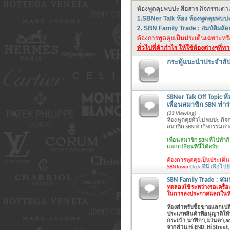
ห้องพูดคุยพบปะ สื่อสาร กิจกรรมต่
1.SBNer Talk ห้อง ห้องพูดคุยพบป
2. SBN Family Trade : สมบัติผลั
ต้องการพูดคุยเป็นประเด็นเฉพาะหรือ 
ทั่วไปที่ค้ากำไร ให้ใช้ห้องต่างๆที่ท
กระทู้แนะนำประจำสัป
SBNer Talk Off Topic ห
เพื่อนสมาชิก SBN ทำร
(23 Viewing)
ห้อง พูดคุยทั่วไป พบปะ กิ
สมาชิก SBN ทำกิจกรรมต่าง
เพื่อนสมาชิก SBN ที่ไปทำ
แลกเปลี่ยนที่นี้ได้ครับ
ต้องการพูดคุยเป็นประเด็นเฉ
SBNTown
Click ที่นี่ เพื่อไ
SBN Family Trade : สมบ
ทดลองใช้ ระหว่างรอเครื่อ
ในการลงประกาศแลกในห้องน
ห้องสำหรับซื้อขายแลกเปลี
ประเภทสินค้าที่อนุญาติให
กระเป๋า,นาฬิกา,แว่นตา,acc
จากส่วน Hi END, Hi Street, 