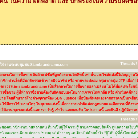
กคน ในความ ผิดพลาด และ บกพร่องในความรับผิดชอบ
Threads /
ารใฃ้งานระบบชุมชน Siambrandname.com
งในการซื้อขาย สินค้าแฟชั่นที่ถูกต้องตามลิขสิทธิ์ เท่านั้น เวบไซต์แห่งนี้ไม่อนุญาตใ
าชิก ท่านใดที่มีพฤติกรรมเข้าข่ายมิจฉาชีพ หรือ ขายของปลอม กรุณากดปุ่ม JTP เพื่อกำ
ถาวร และ siambrandname เป็นสื่อกลางในการซื้อขายแลกเปลี่ยน ไม่ได้มีผลประโยชน์เกี
กการซื้อขาย ผู้ที่ทำการซื้อขายต้องรับผิดชอบเองโดยการเจรจาไกล่เกลี่ย หรือ ดำเนินคดี
ย โดยศึกษากลโกงต่างๆจากห้อง SBN Justice เพื่อป้องกันตนเองจากการตกเป็นเหยื่อขอ
น ให้มีการใช้ ระบบใดๆ ในชุมชนแห่งนี้ เพื่อการกระทำผิดต่อกฎหมายและศีลธรรมที่ดีงามของ
าใช้งาน ชุมชนแห่งนี้ แสดงว่า รับรู้ เข้าใจ และยอมรับ ในประกาศนี้ และยินดี ปฎิบัติตามป
Threads /
ละของสมาชิกมากมายหลายคน ที่มาเป็นผู้ให้ความรู้ ช่วยตรวจสอบสินค้า ดูแลความเรียบร้อย
ยชน์ สละเวลาเพียงแค่กล่าว "ขอบคุณ" คำง่ายๆ แต่เปี่ยมไปด้วยน้ำใจ "ผู้ให้": ผู้ที่ตั้งใจ