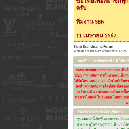
ขอโทษเพื่อสมาชิกทุ
ครับ
ทีมงาน SBN
11 เมษายน 2567
Siam Brandname Forum
Welcome to the Siam Brandname Forum.
กฏกติกา และข้อตกลงทั่วไป ในก
www.siambrandname.com เป็นสื่อกลา
ปัญญา"ทุกชนิด" ดังนั้นหากพบเห็นสม
ได้รับโทษแบนออกจากเว็บไซต์เป็นการ
ดังนั้นความเสียหายใดที่เกิดขึ้นจา
ระวังและมีความรอบคอบในการซื้อขา
ทางเราไม่ยินดี ไม่ยินยอม ไม่สนับสน
ม
Fashion Knowledge Sharing
ชุมชนแห่งนี้เกิดขึ้นจากความเสียส
อ่านกระทู้ใดที่คุณรู้สึกว่าเป็นประโ