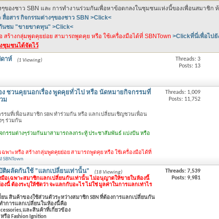
างๆของชาว SBN และ การทำงานร่วมกันเพื่อหาข้อตกลงในชุมชนแห่งนี้ของเพื่อนสมาชิก ห้อง
ะ สื่อสาร กิจกรรมต่างๆของชาว SBN >Click<
ดกันชม "ขายขาดทุน" >Click<
สร้างกลุ่มพูดคุยย่อย สามารถพูดคุย หรือ ใช้เครื่องมือได้ที่ SBNTown
>Clickที่นี่เพื่อไป
างชุมชนได้จัดไว้
ดาห์
Threads: 3
(1 Viewing)
Posts: 13
้อง ชวนคุยนอกเรื่อง พูดคุยทั่วไป หรือ นัดหมายกิจกรรมที่
Threads: 1,009
Posts: 11,752
่วม
จกรรมที่เพื่อนสมาชิก SBN ทำร่วมกัน หรือ แลกเปลี่ยนเชิญชวนเพื่อน
ๆ ร่วมกัน
กิจกรรมต่างๆร่วมกันมาสามารถลงกระทู้ ประชาสัมพันธ์ แบ่งปัน หรือ
พาะหรือ สร้างกลุ่มพูดคุยย่อย สามารถพูดคุย หรือ ใช้เครื่องมือได้ที่
ปยัง SBNTown
ัติผลัดกันใช้ "แลกเปลี่ยนเท่านั้น"
Threads: 7,539
(18 Viewing)
Posts: 9,981
งมือเฉพาะสมาชิกแลกเปลี่ยนกันเท่านั้น ไม่อนุญาตให้ขายในห้องนี้
ี้ ต้องระบุให้ชัดว่า จะแลกกับอะไร ไม่ใช่ มูลค่าในการแลกเท่าไร
่ยน สินค้าของใช้ส่วนตัวระหว่างสมาชิก SBN ที่ต้องการแลกเปลี่ยนกัน
้ทำการแลกเปลี่ยนในห้องนี้คือ
essories,และสินค้าที่เกี่ยวข้อง
หรือ Fashion Ignition