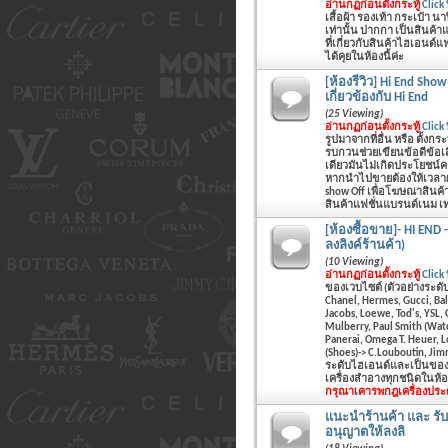
อ่านกฏก่อนตั้งกระทู้
Click ที
เสื้อผ้า รองเท้า กระเป๋า 
เท่านั้น ปากกา เป็นสินค้า
ที่เกี่ยวกับสินค้าไฮเอนด์
ได้คุยในห้องนี้ค่ะ
[ห้องรีวิว] Hi End Show
เกี่ยวข้องกับ Hi End
(25 Viewing)
อ่านกฏก่อนตั้งกระทู้
Click ที
รูปมาจากที่อื่น หรือ ตั้งก
รบกวนช่วยเขียนข้อดีข้อเ
เดียวมันไม่เกิดประโยชน์ครั
หากนำไปขายต้องให้เวลาผ่า
show Off เพื่อโฆษณาสินค้า 
สินค้าแฟชั่นแบรนด์เนม เท่า
[ห้องซื้อขาย]- HI END 
ลงลิงค์ร้านค้า)
(10 Viewing)
อ่านกฏก่อนตั้งกระทู้
Click ที
ของเวบไซต์ (ตัวอย่างระดับ
Chanel, Hermes, Gucci, Bal
Jacobs, Loewe, Tod's, YSL,
Mulberry, Paul Smith (Watc
Panerai, Omega T. Heuer, 
(Shoes)-> C.Louboutin, Ji
ระดับไฮเอนด์และเป็นของแท
เครื่องสำอางทุกชนิดในห้อง
กรุณาเคารพกฎ
เครื่องประ
แนะนำร้านค้า และ รับ 
อนุญาตให้ลงลิ