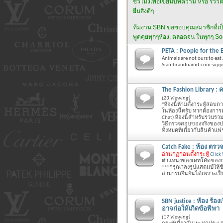
ชั่วโมงเพื่อเขียนบทความ หรือ รีวิว
ยื่นสิ่งดีๆ
ทีมงาน SBN ขอขอบคุณสมาชิกที่เป็น "ผู
พูดคุยทุกๆห้อง, ตลอดจน ในทุกๆ Soci
PETA : People for the 
Animals are not ours to eat
Siambrandnamd.com suppor
The Fashion Library : 
(23 Viewing)
"ห้องนี้ห้ามตั้งกระทู้สอบ
ในห้องนี้ครับ หากต้องการต
Chat) ห้องนี้สำหรับรวบรวม
วิธีตรวจสอบของจริงของปล
ทั้งหมดที่เกี่ยวกับสินค้าแฟช
Catch Fake : ห้อง ตร
อ่านกฏก่อนตั้งกระทู้
Click ที
ตำแหน่งของเดทโค้ดของกระ
***กรุณาลงรูปแสตมป์ให้ชัด
สามารถยืนยันได้เพราะเป
SBN justice : ห้อง ร้อ
อาจก่อให้เกิดข้อพิพา
(17 Viewing)