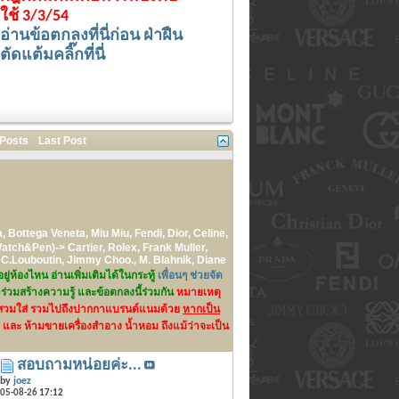
ใช้ 3/3/54
อ่านข้อตกลงที่นี่ก่อน ฝ่าฝืน
ตัดแต้มคลิ๊กที่นี่
 Posts
Last Post
 Bottega Veneta, Miu Miu, Fendi, Dior, Celine,
atch&Pen)-> Cartier, Rolex, Frank Muller,
 C.Louboutin, Jimmy Choo., M. Blahnik, Diane
่ห้องไหน อ่านเพิ่มเติมได้ในกระทู้
เพื่อนๆ ช่วยจัด
าร่วมสร้างความรู้ และข้อตกลงนี้ร่วมกัน
หมายเหตุ
ครื่องสวมใส่ รวมไปถึงปากกาแบรนด์แนมด้วย
หากเป็น
และ ห้ามขายเครื่องสำอาง น้ำหอม ถึงแม้ว่าจะเป็น
สอบถามหน่อยค่ะ...
by
joez
05-08-26
17:12