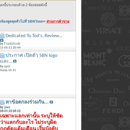
นี้ประกอบด้วย 2 ห้องย่อยดังนี้
ยังห้องพูดคุยทั่วไปที่ SBNTown<
ส่วนการค้าขาย
Dedicated To Tod's, Review...
by
FrankJScott
11-05-21
20:44
ประกาศ เปิดตัว SBN logo
และ...
by
opor
Today
10:31
หาข้อตกลงร่วมกัน...
by
joez
08-05-26
06:22
เฉพาะแลกเท่านั้น ระบุให้ชัด
ว่าแลกกับอะไร ไม่ระบุผิด
กฎตัดแต้มเตือน เริ่มบังคับ