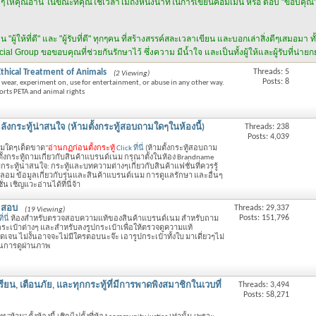
ดีๆให้คุณอ่าน ในขณะที่คุณใช้เวลาไม่ถึงหนึ่งนาทีในการเขียนคอมเม้น หรือ ตอบ "ขอบคุณ" ส
้ให้ที่ดี" และ "ผู้รับที่ดี" ทุกๆคน ที่สร้างสรรค์สละเวลาเขียน และบอกเล่าสิ่งดีๆเสมอมา ทั้
al Group ขอขอบคุณที่ช่วยกันรักษาไว้ ซึ่งความ มีน้ำใจ และเป็นทั้งผู้ให้และผู้รับที่น่าย
Ethical Treatment of Animals
Threads: 5
(2 Viewing)
Posts: 8
, wear, experiment on, use for entertainment, or abuse in any other way.
ts PETA and animal rights
คลังกระทู้น่าสนใจ (ห้ามตั้งกระทู้สอบถามใดๆในห้องนี้)
Threads: 238
Posts: 4,039
ถามใดๆเด็ดขาด"
อ่านกฏก่อนตั้งกระทู้
Click ที่นี่
(ห้ามตั้งกระทู้สอบถาม
ั้งกระทู้ถามเกี่ยวกับสินค้าแบรนด์เนม กรุณาตั้งในห้อง Brandname
กระทู้น่าสนใจ: กระทู้และบทความต่างๆเกี่ยวกับสินค้าแฟชั่นที่ควรรู้
อม ข้อมูลเกี่ยวกับรุ่นและสินค้าแบรนด์เนม การดูแลรักษา และอื่นๆ
ั่น เชิญแวะอ่านได้ที่นี่จ้า
วจสอบ
Threads: 29,337
(19 Viewing)
Posts: 151,796
่นี่
ห้องสำหรับตรวจสอบความแท้ของสินค้าแบรนด์เนม สำหรับถาม
เป๋าต่างๆ และสำหรับลงรูปกระเป๋าเพื่อให้ตรวจดูความแท้
เจน ไม่งั้นอาจจะไม่มีใครตอบนะจ๊ะ เอารูปกระเป๋าทั้งใบ มาเดี่ยวๆไม่
็นการดูผ่านภาพ
งเรียน, เตือนภัย, และทุกกระทู้ที่มีการพาดพิงสมาชิกในเวบที่
Threads: 3,494
Posts: 58,271