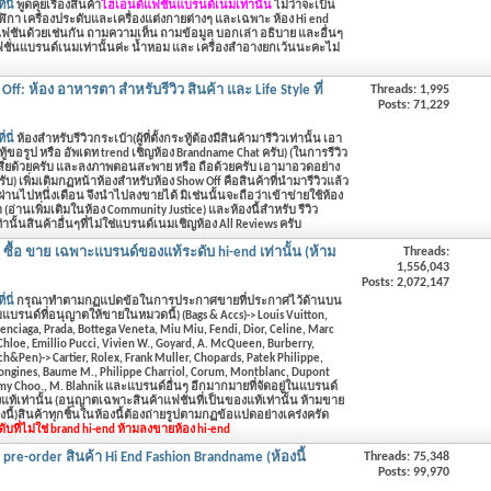
่นี่
พูดคุยเรื่องสินค้า
ไฮเอนด์แฟชั่นแบรนด์เนมเท่านั้น
ไม่ว่าจะเป็น
นาฬิกา เครื่องประดับและเครื่องแต่งกายต่างๆ และเฉพาะ ห้อง Hi end
แฟชันด้วยเช่นกัน
ถามความเห็น ถามข้อมูล บอกเล่า อธิบาย และอื่นๆ
แฟชั่นแบรนด์เนมเท่านั้นค่ะ น้ำหอม และ เครื่องสำอางยกเว้นนะคะไม่
 Off: ห้อง อาหารตา สำหรับรีวิว สินค้า และ Life Style ที่
Threads: 1,995
Posts: 71,229
่นี่
ห้องสำหรับรีวิวกระเป๋า(ผู้ที่ตั้งกระทู้ต้องมีสินค้ามารีวิวเท่านั้น เอา
ระทู้ขอรูป หรือ อัพเดท trend เชิญห้อง Brandname Chat ครับ) (ในการรีวิว
สียด้วยครับ และลงภาพตอนสะพาย หรือ ถือด้วยครับ เอามาอวดอย่าง
บ) เพิ่มเติมกฏหน้าห้องสำหรับห้อง Show Off คือสินค้าที่นำมารีวิวแล้ว
นไปหนึ่งเดือน จึงนำไปลงขายได้ มิเช่นนั้นจะถือว่าเข้าข่ายใช้ห้อง
(อ่านเพิ่มเติมในห้อง Community Justice) และห้องนี้สำหรับ รีวิว
นั้นสินค้าอื่นๆที่ไม่ใช่แบรนด์เนมเชิญห้อง All Reviews ครับ
- ซื้อ ขาย เฉพาะแบรนด์ของแท้ระดับ hi-end เท่านั้น (ห้าม
Threads:
1,556,043
Posts: 2,072,147
่นี่
กรุณาทำตามกฏแปดข้อในการประกาศขายที่ประกาศไว้ด้านบน
แบรนด์ที่อนุญาตให้ขายในหมวดนี้) (Bags & Accs)-> Louis Vuitton,
enciaga, Prada, Bottega Veneta, Miu Miu, Fendi, Dior, Celine, Marc
 Chloe, Emillio Pucci, Vivien W., Goyard, A. McQueen, Burberry,
h&Pen)-> Cartier, Rolex, Frank Muller, Chopards, Patek Philippe,
Longines, Baume M., Philippe Charriol, Corum, Montblanc, Dupont
mmy Choo., M. Blahnik และแบรนด์อื่นๆ อีกมากมายที่จัดอยู่ในแบรนด์
้เท่านั้น (อนุญาตเฉพาะสินค้าแฟชั่นที่เป็นของแท้เท่านั้น ห้ามขาย
นี้)สินค้าทุกชิ้นในห้องนี้ต้องถ่ายรูปตามกฏข้อแปดอย่างเคร่งครัด
ดับที่ไม่ใช่ brand hi-end ห้ามลงขายห้อง hi-end
pre-order สินค้า Hi End Fashion Brandname (ห้องนี้
Threads: 75,348
Posts: 99,970