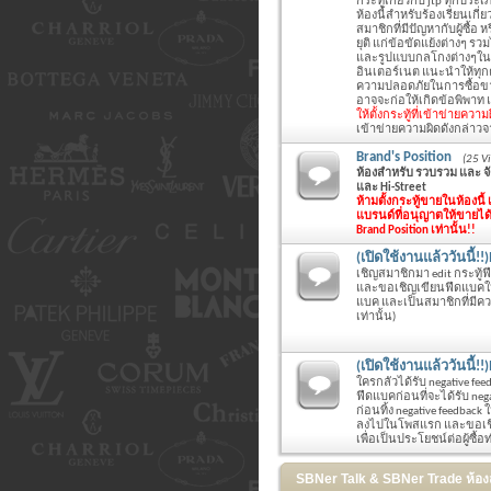
กระทู้เกี่ยวกับ jtp ทุกประเภ
ห้องนี้สำหรับร้องเรียนเกี่
สมาชิกที่มีปัญหากับผู้ซื้อ 
ยุติ แก่ข้อขัดแย้งต่างๆ รว
และรูปแบบกลโกงต่างๆในก
อินเตอร์เนต แนะนำให้ทุก
ความปลอดภัยในการซื้อขา
อาจจะก่อให้เกิดข้อพิพาท แ
ให้ตั้งกระทู้ที่เข้าข่ายค
เข้าข่ายความผิดดังกล่าวจากผ
Brand's Position
(25 V
ห้องสำหรับ รวบรวม และ จัด
และ Hi-Street
ห้ามตั้งกระทู้ขายในห้องนี้
แบรนด์ที่อนุญาตให้ขายได้ใน
Brand Position เท่านั้น!!
(เปิดใช้งานแล้ววันนี้!
เชิญสมาชิกมา edit กระทู้ฟ
และขอเชิญเขียนฟีดแบคให้ผู้
แบค และเป็นสมาชิกที่มีควา
เท่านั้น)
(เปิดใช้งานแล้ววันนี้
ใครกลัวได้รับ negative fe
ฟีดแบคก่อนที่จะได้รับ neg
ก่อนทิ้ง negative feedba
ลงไปในโพสแรก และขอเชิญเขีย
เพื่อเป็นประโยชน์ต่อผู้ซื้อ
SBNer Talk & SBNer Trade ห้องส