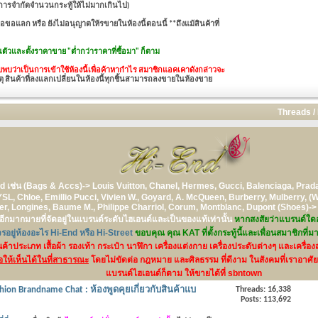
เป็นการจำกัดจำนวนกระทู้ให้ไม่มากเกินไป)
อแลก หรือ ยังไม่อนุญาตให้รขายในห้องนี้ตอนนี้ **ถึงแม้สินค้าที่
วนตัวและ
ตั้งราคาขาย "ต่ำกว่าราคาที่ซื้อมา" ก็ตาม
บว่าเป็นการเข้าใช้ห้องนี้เพื่อค้าหากำไร สมาชิกแอคเคาดังกล่าวจะ
ุ สินค้าที่ลงแลกเปลี่ยนในห้องนี้ทุกชิ้นสามารถลงขายในห้องขาย
Threads /
nd
เช่น (Bags & Accs)-> Louis Vuitton, Chanel, Hermes, Gucci, Balenciaga, Prada,
SL, Chloe, Emillio Pucci, Vivien W., Goyard, A. McQueen, Burberry, Mulberry, (W
uer, Longines, Baume M., Philippe Charriol, Corum, Montblanc, Dupont (Shoes)->
ีกมากมายที่จัดอยู่ในแบรนด์ระดับไฮเอนด์และเป็นของแท้เท่านั้น
หากสงสัยว่าแบรนด์ใดอยู
อยู่ห้องอะไร Hi-End หรือ Hi-Street
ขอบคุณ คุณ KAT ที่ตั้งกระทู้นี้และเพื่อนสมาชิกที่ม
สินค้าประเภท เสื้อผ้า รองเท้า กระเป๋า นาฬิกา เครื่องแต่งกาย เครื่องประดับต่างๆ และเ
่อให้เห็นได้ในที่สาธารณะ
โดยไม่ขัดต่อ กฎหมาย และศิลธรรม ที่ดีงาม ในสังคมที่เราอาศัย
แบรนด์ไฮเอนด์ก็ตาม ให้ขายได้ที่ sbntown
shion Brandname Chat : ห้องพูดคุยเกี่ยวกับสินค้าแบ
Threads: 16,338
Posts: 113,692