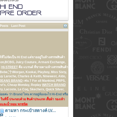
06-06-23
09:20
 Posts
Last Post
์ที่ไม่จัดเป็น Hi End แต่่ขายอยู่ในห้างสรรพสินค้า
rcon,BCBG, Juicy Couture, Armani Exchange,
E
HI-STREET
คือ แบรนด์ ที่ขายตามห้างสรรพสินค้า
Bebe, ฺำฺำMorgan, Kookai, Playboy, Miss Sixty,
y Laroche, Charles & Keith, Ninewest, Aldo,
T JEANS BRAND
เช่น 7 For all Mankind, PRPS,
 Levi's, Cheap Monday, Replay
WATCH BRAND
ry, Lacoste, Le Coq, Skechers, Quick Silver,
่อยค่ะ ว่า Brand ไหน ควรอยู่ห้องอะไร Hi-End หรือ
ในที่นี้ ประกอบด้วย สินค้าประเภท เสื้อผ้า รองเท้า
างและน้ำหอม ทุกชนิด
ตามหา กระเป๋าสตางค์ LV...