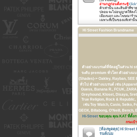
(18 Viewing)
อ่านกฏก่อนตั้งกระทู้
Click ที
ค้าเท่านั้น และสินค้าที่ข
ปลอม จะไม่อนุญาตให้ลงโฆษ
เมืองนอก และโฆษณาร้านค้
เฉพาะที่เป็นของแท้เท่านั้
Hi Street Fashion Brandname
ตัวอย่างแบรนด์ที่จัดอยู่ในส่วน hi s
ระดับ premium ทั่วโลก ตัวอย่า
(Shades)-> Oakley, Rayban, 
ทั่วไป ตัวอย่างแบรนด์ เช่น (Appar
Guess, Banana R., FCUK, ZARA, T
Greyhound, Kloset, Disaya, Sre
True Religion, Rock & Republic, 
เช่น Toy Watch, Casio, Seiko, F
GEOX, Billabong, O'Neill, Bench,
Hi-Street
ขอบคุณ คุณ KAT ที่ตั้งกร
กระเป๋า
[ห้องพูดคุย] Hi Street
รนด์เนม