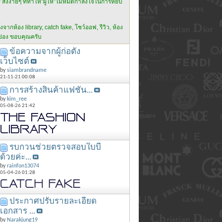
ิ่งง่ายๆ ที่ทำให้"ผู้ให้"ไม่หมดกำลังใจในการหยิบ
งจากห้อง library, catch fake, โชว์ออฟ, รีวิว, ห้อง
กย่อง ขอบคุณครับ
ข้อความจากผู้ก่อตั้ง
เว็บไซต์
by
siambrandname
21-11-21
00:08
การสร้างสินค้าแฟชั่น...
by
kim_ree
05-08-26
21:42
รบกวนช่วยตรวจสอบใบบี้
ด้วยค่ะ...
by
rainfon13074
05-04-26
01:28
ประกาศปรับรายละเอียด
เอกสาร ...
by
Narakjung19