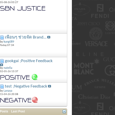
05-08-26
03:27
เพื่อนๆ ช่วยจัด Brand...
by
kung089
Today
07:34
gookgai ;Positive Feedback
by
nutella
02-05-26
13:37
test ;Negative Feedback
by
Lanaya
15-04-26
20:08
 Posts
Last Post