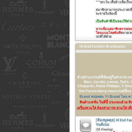
***ยกเว้น เสื้อผ้า (เพื่อ
สมาชิกสามารถประกาศเพื่อข
จะขายในห้องนี้
เป็นสินค้าที่เป็นของใช้ส่
หากเพื่อนสมาชิกตรวจสอบพ
โดนแบนโดยทันที
หมายเหต
ปกติได้ด้วย
Hi-End Fashion Brandname
ตัวอย่างแบรนด์ที่จัดอยู่ในส่วน Hi-e
Marc Jacobs, Loewe, Tod's, Y
Chopards, Patek Philippe, T. He
Von Furstenberg และแบรนด์อื่นๆ อ
Brand หน่อยค่ะ ว่า Brand ไหน ควร
สินค้าแฟชั่น ในที่นี้ ประกอบด้วย 
เครื่องสวมใส่ ต้องสามารถ สวมใส่ เพื
[ห้องพูดคุย] Hi End Fa
รนด์เนม
(36 Viewing)