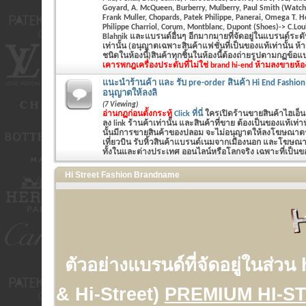
Goyard, A. McQueen, Burberry, Mulberry, Paul Smith (Watch&
Frank Muller, Chopards, Patek Philippe, Panerai, Omega T. 
Philippe Charriol, Corum, Montblanc, Dupont (Shoes)-> C.Lo
Blahnik และแบรนด์อื่นๆ อีกมากมายที่จัดอยู่ในแบรนด์ระ
เท่านั้น (อนุญาตเฉพาะสินค้าแฟชั่นที่เป็นของแท้เท่านั้น ห
ชนิดในห้องนี้)สินค้าทุกชิ้นในห้องนี้ต้องถ่ายรูปตามกฏข้อ
เคารพกฎ
เครื่องประดับที่ไม่ใช่ brand hi-end ห้ามลงขายห้อ
แนะนำร้านค้า และ รับ pre-order สินค้า Hi End Fashion
อนุญาตให้ลงลิ
(7 Viewing)
อ่านกฏก่อนตั้งกระทู้
Click ที่นี่
ใครเปิดร้านขายสินค้าไฮเอ็น
ลง link ร้านค้าเท่านั้น และสินค้าที่ขาย ต้องเป็นของแท้เท
นั้นมีการขายสินค้าของปลอม จะไม่อนุญาตให้ลงโฆษณาตรงน
เที่ยวบิน รับหิ้วสินค้าแบรนด์เนมจากเมืองนอก และโฆษณาร
ทั้งในและต่างประเทศ ออนไลน์หรือโลกจริง เฉพาะที่เป็นของ
Hi Street Fashion Brandname
ตัวอย่างแบรนด์ที่จัดอยู่ในส่วน 
& Hi-Street)
PREMIUM HI-S