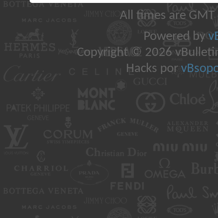
All times are GMT
Powered by
v
Copyright © 2026 vBulletin 
Hacks por
vBsopo