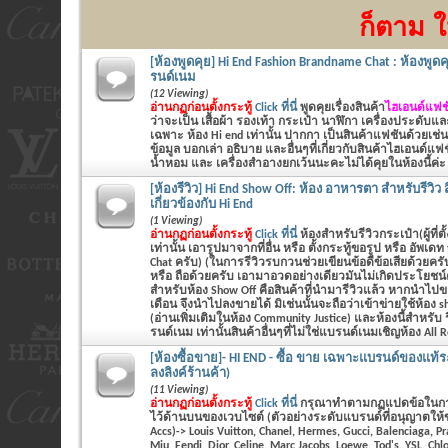
ก็ตาม ใ
[ห้องพูดคุย] Hi End Fashion Brandname Chat : ห้องพูดค
รนด์เนม
(12 Viewing)
อ่านกฏก่อนตั้งกระทู้
Click ที่นี่
พูดคุยเรื่องสินค้า
ไฮเอนด์แฟชั
ว่าจะเป็น
เสื้อผ้า รองเท้า กระเป๋า นาฬิกา เครื่องประดับแ
เฉพาะ ห้อง Hi end เท่านั้น ปากกา เป็นสินค้าแฟชันด้วยเช่น
ข้อมูล บอกเล่า อธิบาย และอื่นๆที่เกี่ยวกับสินค้าไฮเอนด์แฟ
น้ำหอม และ เครื่องสำอางยกเว้นนะคะไม่ได้คุยในห้องนี้ค่ะ
[ห้องรีวิว] Hi End Show Off: ห้อง อาหารตา สำหรับรีวิว สิ
เกี่ยวข้องกับ Hi End
(1 Viewing)
อ่านกฏก่อนตั้งกระทู้
Click ที่นี่
ห้องสำหรับรีวิวกระเป๋า(ผู้ที่ตั
เท่านั้น เอารูปมาจากที่อื่น หรือ ตั้งกระทู้ขอรูป หรือ อัพเด
Chat ครับ) (ในการรีวิวรบกวนช่วยเขียนข้อดีข้อเสียด้ว
หรือ ถือด้วยครับ เอามาอวดอย่างเดียวมันไม่เกิดประโยชน์ค
สำหรับห้อง Show Off คือสินค้าที่นำมารีวิวแล้ว หากนำไปข
เดือน จึงนำไปลงขายได้ มิเช่นนั้นจะถือว่าเข้าข่ายใช้ห้อง 
(อ่านเพิ่มเติมในห้อง Community Justice) และห้องนี้สำหรับ 
รนด์เนม เท่านั้นสินค้าอื่นๆที่ไม่ใช่แบรนด์เนมเชิญห้อง All 
[ห้องซื้อขาย]- HI END - ซื้อ ขาย เฉพาะแบรนด์ของแท้ระด
ลงลิงค์ร้านค้า)
(11 Viewing)
อ่านกฏก่อนตั้งกระทู้
Click ที่นี่
กรุณาทำตามกฏแปดข้อในก
ไว้ด้านบนของเวบไซต์ (ตัวอย่างระดับแบรนด์ที่อนุญาตให้
Accs)-> Louis Vuitton, Chanel, Hermes, Gucci, Balenciaga, P
Miu, Fendi, Dior, Celine, Marc Jacobs, Loewe, Tod's, YSL, Chlo