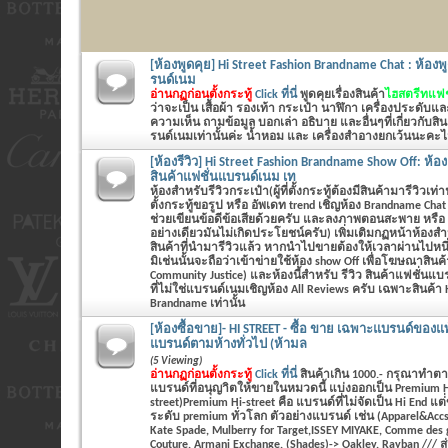
[ห้องพูดคุย] Hi Street Fashion Brandname Chat : ห้องพู
รนด์เนม
อ่านกฏก่อนตั้งกระทู้
Click ที่นี่
พูดคุยเรื่องสินค้า
ไฮสตรีทแฟชั
ว่าจะเป็น
เสื้อผ้า รองเท้า กระเป๋า นาฬิกา เครื่องประดับแ
ความเห็น ถามข้อมูล บอกเล่า อธิบาย และอื่นๆที่เกี่ยวกับส
รนด์เนมเท่านั้นค่ะ น้ำหอม และ เครื่องสำอางยกเว้นนะคะไม่
[ห้องรีวิว] Hi Street Fashion Brandname Show Off: ห้อ
สินค้าแฟชั่นแบรนด์เนม เท
ห้องสำหรับรีวิวกระเป๋า(ผู้ที่ตั้งกระทู้ต้องมีสินค้ามารีวิวเท่า
ตั้งกระทู้ขอรูป หรือ อัพเดท trend เชิญห้อง Brandname Cha
ช่วยเขียนข้อดีข้อเสียด้วยครับ และลงภาพตอนสะพาย หรือ
อย่างเดียวมันไม่เกิดประโยชน์ครับ) เพิ่มเติมกฏหน้าห้องสำ
สินค้าที่นำมารีวิวแล้ว หากนำไปขายต้องให้เวลาผ่านไปหนึ
มิเช่นนั้นจะถือว่าเข้าข่ายใช้ห้อง show Off เพื่อโฆษณาสินค้
Community Justice) และห้องนี้สำหรับ รีวิว สินค้าแฟชั่นแบรน
ที่ไม่ใช่แบรนด์เนมเชิญห้อง All Reviews ครับ เฉพาะสินค้า H
Brandname เท่านั้น
[ห้องซื้อขาย]- HI STREET - ซื้อ ขาย เฉพาะแบรนด์ของแท้
แบรนด์ตามห้างทั่วไป (ห้ามล
(5 Viewing)
อ่านกฏก่อนตั้งกระทู้
Click ที่นี่
สินค้าเกิน 1000.- กรุณาทำ
แบรนด์ที่อนุญาิตให้ขายในหมวดนี้ แบ่งออกเป็น Premium Hi
street)Premium Hi-street คือ แบรนด์ที่ไม่จัดเป็น Hi End แต
ระดับ premium ทั่วโลก ตัวอย่างแบรนด์ เช่น (Apparel&Accs
Kate Spade, Mulberry for Target,ISSEY MIYAKE, Comme des 
Couture, Armani Exchange, (Shades)-> Oakley, Rayban /// ส่