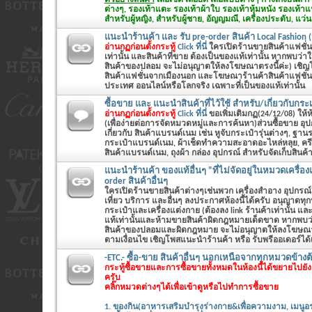
ตัวอย่างสินค้า
เสื้อเชิ้ต เสื้อยืด เสื้อแบบต่างๆ กางเกงยีนส
ต่างๆ, รองเท้าแตะ รองเท้าผ้าใบ รองเท้าหุ้มหนัง รองเท้า
สำหรับผู้หญิง, สำหรับผู้ชาย, อัญญมณี, เครื่องประดับ, แว่น
แนะนำร้านค้า และ รับ pre-order สินค้า Local Fashion (
อ่านกฏก่อนตั้งกระทู้
Click ที่นี่
ใครเปิดร้านขายสินค้าแฟชั่นทั
เท่านั้น และสินค้าที่ขาย ต้องเป็นของแท้เท่านั้น หากพบว่
สินค้าของปลอม จะไม่อนุญาตให้ลงโฆษณาตรงนี้ค่ะ) เชิญโพส
สินค้าแฟชั่นจากเมืองนอก และโฆษณาร้านค้าสินค้าแฟชั่นต
ประเทศ ออนไลน์หรือโลกจริง เฉพาะที่เป็นของแท้เท่านั้น
ซื้อขาย และ แนะนำสินค้าที่ไว้ใช้ สำหรับ/เกี่ยวกับกระเ
อ่านกฏก่อนตั้งกระทู้
Click ที่นี่
ขอเพิ่มเติมกฏ(24/12/08) ให้ห้อ
(เพื่อง่ายต่อการจัดหมวดหมู่และการค้นหา)ส่วนซื้อขาย อุ
เกี่ยวกับ สินค้าแบรนด์เนม เช่น หูจับกระเป๋ารุ่นต่างๆ, ฐานร
กระเป๋าแบรนด์เนม, ผ้าเช็ดทำความสะอาดอะไหล่หลุย, คร
สินค้าแบรนด์เนม, ถุงผ้า กล่อง อุปกรณ์ สำหรับจัดเก็บสินค
แนะนำร้านค้า ของแท้อื่นๆ "ที่ไม่จัดอยู่ในหมวดเครื่อง
order สินค้าอื่นๆ
ใครเปิดร้านขายสินค้าต่างๆเช่นพวก เครื่องสำอาง อุปกรณ์
เที่ยว บริการ และอื่นๆ ลงประกาศห้องนี้ได้ครับ อนุญาตท
กระเป๋าและเครื่องแต่งกาย (ต้องลง link ร้านค้าเท่านั้น และ
แท้เท่านั้นและห้ามขายสินค้าผิดกฎหมายเด็ดขาด หากพบว
สินค้าของปลอมและผิดกฎหมาย จะไม่อนุญาตให้ลงโฆษณาตร
ตามเงื่อนไข เชิญโพสแนะนำร้านค้า หรือ รับพรีออเดอร์ได้
-ETC.- ซื้อ-ขาย สินค้าอื่นๆ นอกเหนือจากทุกหมวดข้างต้
กระทู้ซื้อขายและการซื้อขายทั้งหมดในห้องนี้ได้ขยายไปย
ครับ
คลิ๊กหมวดต่างๆได้เพื่อเข้าดูหรือไปทำการซื้อขาย
1. ของกิน(อาหารเสริมบำรุงร่างกาย&เพื่อความงาม, เมนูอร