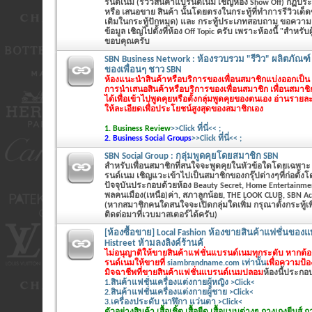
รนด์เนม (รีวิวสินค้าแบรนด์เนม เชิญห้อง Show Off) กฏประ
หรือ เสนอขาย สินค้า นั้นโดยตรงในกระทู้ที่ทำการรีวิวเด็
เติมในกระทู้ปักหมุด) และ กระทู้ประเภทสอบถาม ขอความ
ข้อมูล เชิญไปตั้งที่ห้อง Off Topic ครับ เพราะห้องนี้ "สำหรับผู้
ขอบคุณครับ
SBN Business Network : ห้องรวบรวม "รีวิว" ผลิตภัณฑ์
ของเพื่อนๆ ชาว SBN
ห้องแนะนำสินค้าหรือบริการของเพื่อนสมาชิกแบ่งออกเป็น 2
การนำเสนอสินค้าหรือบริการของเพื่อนสมาชิก เพื่อนสมาช
ได้เพื่อเข้าไปพูดคุยหรือตั้งกลุ่มพูดคุยของตนเอง
อ่านรายละ
ให้ละเอียดเพื่อประโยชน์สูงสุดของสมาชิกเอง
1. Business Review
>>Click ที่นี่<< ;
2. Business Social Groups
>>Click ที่นี่<< ;
SBN Social Group : กลุ่มพูดคุยโดยสมาชิก SBN
สำหรับเพื่อนสมาชิกที่สนใจจะพูดคุยในหัวข้อใดโดยเฉพาะ ที่
รนด์เนม เชิญแวะเข้าไปเป็นสมาชิกของกรุ๊ปต่างๆที่ก่อตั้ง
ปัจจุบันประกอบด้วยห้อง Beauty Secret, Home Entertainme
พลคนเมือง(เหนือ)ค่า, สภาลูกน้อย, THE LOOK CLUB, SBN Ac
(หากสมาชิกคนใดสนใจจะเปิดกลุ่มใดเพิ่ม กรุณาตั้งกระทู้
ติดต่อมาที่เวบมาสเตอร์ได้ครับ)
[ห้องซื้อขาย] Local Fashion ห้องขายสินค้าแฟชั่นของแท้
Histreet ห้ามลงลิงค์ร้านค้
ไม่อนุญาติให้ขายสินค้าแฟชั่นแบรนด์เนมทุกระดับ หากต้
รนด์เนมให้ขายที่
siambrandname.com เท่านั้น
เพื่อความป้
มิจฉาชีพที่ขายสินค้าแฟชั่นแบรนด์เนมปลอม
ห้องนี้ประกอบด
1.สินค้าแฟชั่นเครื่องแต่งกายผู้หญิง >Click<
2.สินค้าแฟชั่นเครื่องแต่งกายผู้ชาย >Click<
3.เครื่องประดับ นาฬิกา แว่นตา >Click<