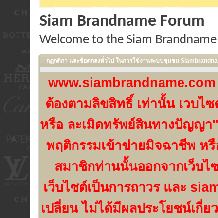
Siam Brandname Forum
Welcome to the Siam Brandname
กฏกติกา และข้อตกลงทั่วไป ในการใฃ้งานระบบชุมชน Siambrand
www.siambrandname.com เป็น
ต้องตามลิขสิทธิ์ เท่านั้น เวบ
หรือ ละเมิดทรัพย์สินทางปัญญา"
พฤติกรรมเข้าข่ายมิจฉาชีพ หร
สมาชิกท่านนั้นออกจากเว็บไ
เว็บไซต์เป็นการถาวร และ si
เปลี่ยน ไม่ได้มีผลประโยชน์เกี