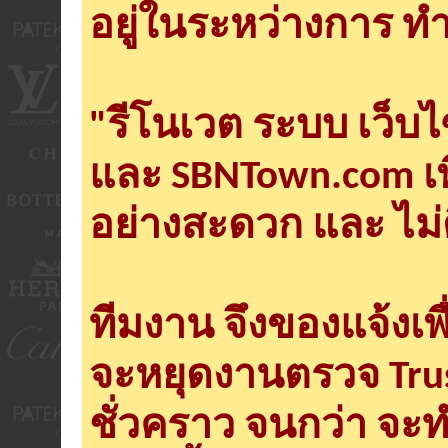
อยู่ในระหว่างการ ทำ
"รีโนเวต ระบบ เว็บ
และ SBNTown.com เพ
อย่างสะดวก และ ไม่
ทีมงาน จึงของแจ้งเพ
จะหยุดงานตรวจ Tru
ชั่วคราว จนกว่า จะ