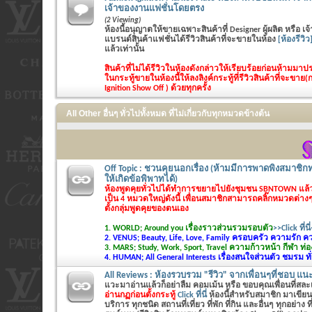
เจ้าของงานแฟชั่นโดยตรง
(2 Viewing)
ห้องนี้อนุญาตให้ขายเฉพาะสินค้าที่ Designer ผู้ผลิต หรือ 
แบรนด์สินค้าแฟชั่นได้รีวิวสินค้าที่จะขายในห้อง
[ห้องรีวิว
แล้วเท่านั้น
สินค้าที่ไม่ได้รีวิวในห้องดังกล่าวให้เรียบร้อยก่อนห้ามม
ในกระทู้ขายในห้องนี้ให้ลงลิงค์กระทู้ที่รีวิวสินค้าที่จะขาย(
Ignition Show Off ) ด้วยทุกครั้ง
All Other อื่นๆ ทั่วไปทั้งหมด ที่ไม่เกี่ยวกับทุกหมวดข้างต้น
Off Topic : ชวนคุยนอกเรื่อง (ห้ามมีการพาดพิงสมาชิกท
ให้เกิดข้อพิพาทได้)
ห้องพูดคุยทั่วไปได้ทำการขยายไปยังชุมชน SBNTOWN แล
เป็น 4 หมวดใหญ่ดังนี้ เพื่อนสมาชิกสามารถคลิ๊กหมวดต่างๆไ
ตั้งกลุ่มพูดคุยของตนเอง
1. WORLD; Around you เรื่องราวส่วนรวมรอบตัว
>>Click ที่นี่
2. VENUS; Beauty, Life, Love, Family ครอบครัว ความรัก 
3. MARS; Study, Work, Sport, Travel ความก้าวหน้า กีฬา ท่อง
4. HUMAN; All General Interests เรื่องสนใจส่วนตัว ชมรม ทั
All Reviews : ห้องรวบรวม "รีวิว" จากเพื่อนๆที่ชอบ แน
แวะมาอ่านแล้วก็อย่าลืม คอมเม้น หรือ ขอบคุณเพื่อนที่สล
อ่านกฏก่อนตั้งกระทู้
Click ที่นี่
ห้องนี้สำหรับสมาชิก มาเขียนร
บริการ ทุกชนิด สถานที่เที่ยว ที่พัก ที่กิน และอื่นๆ ทุกอย่าง ท