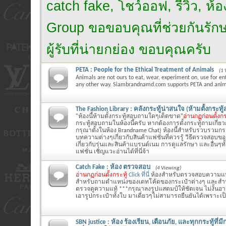
catch fake, โชว์ออฟ, รีวิว, ห
Group ขอขอบคุณที่ช่วยกันรักษาไ
ผู้รับที่น่ายกย่อง ขอบคุณครับ
PETA : People for the Ethical Treatment of Animals
(1 
Animals are not ours to eat, wear, experiment on, use for en
any other way. Siambrandnamd.com supports PETA and anima
The Fashion Library : คลังกระทู้น่าสนใจ (ห้ามตั้งกระท
"ห้องนี้ห้ามตั้งกระทู้สอบถามใดๆเด็ดขาด"
อ่านกฏก่อนตั้งกร
กระทู้สอบถามในห้องนี้ครับ หากต้องการตั้งกระทู้ถามเกี่ย
กรุณาตั้งในห้อง Brandname Chat) ห้องนี้สำหรับรวบรวมกระ
บทความต่างๆเกี่ยวกับสินค้าแฟชั่นที่ควรรู้ วิธีตรวจสอบข
เกี่ยวกับรุ่นและสินค้าแบรนด์เนม การดูแลรักษา และอื่นๆทั้ง
แฟชั่น เชิญแวะอ่านได้ที่นี่จ้า
Catch Fake : ห้อง ตรวจสอบ
(4 Viewing)
อ่านกฏก่อนตั้งกระทู้
Click ที่นี่
ห้องสำหรับตรวจสอบความแท
สำหรับถามตำแหน่งของเดทโค้ดของกระเป๋าต่างๆ และสำหรั
ตรวจดูความแท้ ***กรุณาลงรูปแสตมป์ให้ชัดเจน ไม่งั้นอ
เอารูปกระเป๋าทั้งใบ มาเดี่ยวๆไม่สามารถยืนยันได้เพราะเ
SBN justice : ห้อง ร้องเรียน, เตือนภัย, และทุกกระทู้ที