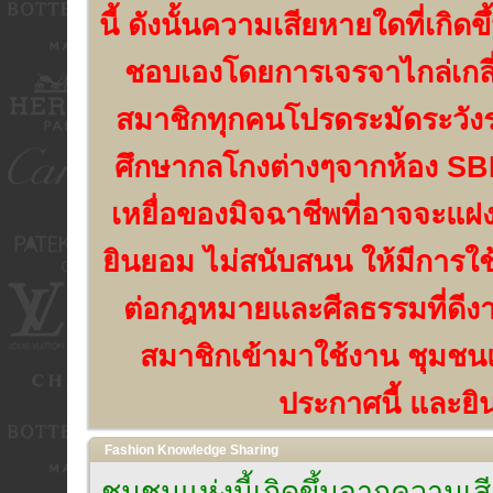
นี้ ดังนั้นความเสียหายใดที่เกิด
ชอบเองโดยการเจรจาไกล่เกลี่
สมาชิกทุกคนโปรดระมัดระวัง
ศึกษากลโกงต่างๆจากห้อง SBN
เหยื่อของมิจฉาชีพที่อาจจะแฝง
ยินยอม ไม่สนับสนน ให้มีการใช
ต่อกฎหมายและศีลธรรมที่ดีงาม
สมาชิกเข้ามาใช้งาน ชุมชนแห
ประกาศนี้ และยิน
Fashion Knowledge Sharing
ชุมชนแห่งนี้เกิดขึ้นจากความ