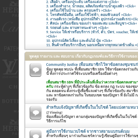
2. เสื้อผ้า, เครื่องประดับ เครื่องแต่งกาย >Click<
3. เครื่องสำอาง, น้ำหอม, ผลิตภัณฑ์อาบน้ำดูแลผิว >Click<
4. เครื่องใช้ในบ้าน และ ครอบครัว >Click<
5. โทรศัพท์มือถือ, เครื่องใช้ไฟฟ้า, คอมพิวเตอร์ >Click<
6. งานอดิเรก (หนังสือ อุปกรณ์กีฬา อุปกรณ์งานอดิเรก)>Cli
7. ศิลปะ เครื่องเขียน ของเก่า ของสะสม และสิ่งบูชา>Click<
8. รถยนต์ และ ยานพาหนะต่างๆ >Click<
9. Service ให้เช่าหรือบริการ (ทัวร์, ตั๋ว, บัตร, voucher, ให
>Click<
10. อุปกรณ์สัตว์เลี้ยง และต้นไม้ ปุ๋ย >Click<
11. สินค้าหรือบริการอื่นๆ นอกเหนือจากทุกหมวดข้างต้น >C
พูดคุย รายงาน และ สอบถาม เกี่ยวกับกฏเกณฑ์และวิธีการใช้งานของ
Community Justice เพื่อนสมาชิกไว้หาข้อตกลงชุมชนร
ห้อง พูดคุย พบปะ ที่เพื่อนสมาชิก SBN ใช้หาข้อตกลงร่วมก
นี้ ทั้งการประกาศใช้ระบบหรือเครื่องมือต่างๆ
เพื่อนสมาชิก SBN ที่มีประเด็นที่เห็นว่าควรหาข้อตกลงสามา
ครับ
กระทู้ต่างๆ ที่เกี่ยวข้องกับ ข้อ ตกลง กฎ ระบบ ของชุมช
กัน ตลอดจน ตั้งกระทู้เพื่อชี้แจงต่างๆ ที่เกี่ยวข้องกับ สมาชิ
และ หาข้อตกลงร่วมกัน ในขอบเขต ของปัญหา ที่ ยังไม่มี กฎ
รองรับ
สำหรับแจ้งปัญหาที่เกิดขึ้นในเว็บไซต์ โดยแบ่งตามหมวด
(2 Viewing)
ห้องเพื่อแจ้งปัญหา ตามกลุ่มของปัญหาที่เกิดขึ้นในเว็บไซต์
วิธีการแก้ไข
คู่มือการใช้งานเวบไซด์ จากชาวสยามแบรนด์เนม
สำหรับเพื่อนๆ มาร่วมกันแชร์ความรู้เขียนคู่มือการใช้ง