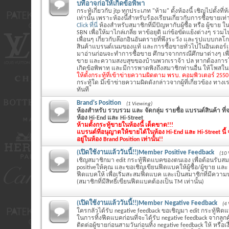
บที่อาจก่อให้เกิดข้อพิพา
กระทู้เกี่ยวกับ jtp ทุกประเภท "ห้าม" ตั้งห้องนี้ เชิญไปตั้งที่
เท่านั้น เพราะห้องนี้สำหรับร้องเรียนเกี่ยวกับการซื้อขายเท่า
Click ที่นี่
ห้องสำหรับสมาชิกที่มีปัญหากับผู้ซื้อ หรือ ผู้ขาย ใน
SBN เพื่อให้มาไกล่เกลี่ย หาข้อยุติ แก่ข้อขัดแย้งต่างๆ รว
เพื่อนๆ เกี่ยวกับล๊อกอินอันตรายที่พึงระวัง และรูปแบบกล
สินค้าแบรนด์เนมของแท้ และการซื้อขายทั่วไปในอินเตอร์
มาอ่านก่อนจะทำการซื้อขาย ศึกษาจากกรณีศึกษาต่างๆ เพ
ขาย และความสงบสุขของบ้านพวกเราจ้า ปล หากต้องการโ
เกิดข้อพิพาท และมีการพาดพิงถึงสมาชิกท่านอื่น ให้โพสในห้
ให้ตั้งกระทู้ที่เข้าข่ายความผิดตาม พรบ. คอมพิวเตอร์ 255
กระทู้ใด มีเข้าข่ายความผิดดังกล่าวจากผู้ที่เกี่ยวข้อง ทางเร
ทันที
Brand's Position
(1 Viewing)
ห้องสำหรับ รวบรวม และ จัดกลุ่ม รายชื่อ แบรนด์สินค้า ท
ห้อง Hi-End และ Hi-Street
ห้ามตั้งกระทู้ขายในห้องนี้ เด็ดขาด!!!
แบรนด์ที่อนุญาตให้ขายได้ในห้อง Hi-End และ Hi-Street นี้ จ
อยู่ในห้อง Brand Position เท่านั้น!!
(เปิดใช้งานแล้ววันนี้!!)Member Positive Feedback
(10 
เชิญสมาชิกมา edit กระทู้ฟีดแบคของตนเอง เพื่อต้อนรับสมา
positiveให้คุณ และขอเชิญเขียนฟีดแบคให้ผู้ซื้อ/ผู้ขาย และ แจ
ฟีดแบคให้ เพื่อเริ่มสะสมฟีดแบค และเป็นสมาชิกที่มีความน
(สมาชิกที่มีสิทธิ์เขียนฟีดแบคต้องเป็น TM เท่านั้น)
(เปิดใช้งานแล้ววันนี้!!)Member Negative Feedback
(4
ใครกลัวได้รับ negative feedback ขอเชิญมา edit กระทู้ฟี
ในการทิ้งฟีดแบคก่อนที่จะได้รับ negative feedback จากลูก
ติดต่อผู้ขายก่อนสามวันก่อนทิ้ง negative feedback ให้ หรือ