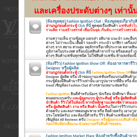
และเครื่องประดับต่างๆ เท่านั้
[ห้องพูดคุย] Fashion Ignition Chat : ห้องพูดคุยเกี่ยวกับ
อ่านกฏก่อนตั้งกระทู้
Click ที่นี่
พูดคุยเรื่องสินค้า
แฟชั่นทั่วไป
รวมคิด รวมสร้างสรรค์ เพื่อเป็นจุด เริ่มต้น การสร้างสรรค
ถามความเห็น ถามข้อมูล บอกเล่า อธิบาย แนะนำ และอื่นๆที่
ต่างๆ ไม่ว่าจะเป็น
เสื้อผ้า รองเท้า กระเป๋า นาฬิกา เครื่อ
ต่างๆ
จาก สยาม สวนลุม จตุจักรหรือเวทีประกวด ตลาดสินค้
ภูมิภาคในประเทศ หรือแม้แต่สินค้าจากร้าน พรีออเดอร์ เก
ต่างๆ สินค้าแฟชั่นทุกชนิด ไม่ใช่สินค้าแฟชั่น ห้ามลงห้องนี้
[ห้องรีวิว] Fashion Ignition Show Off: ห้องอาหารตารีว
Designer หรือผู้ผลิต
อ่านกฏก่อนตั้งกระทู้
Click ที่นี่
Fashion Ignition Show Off
ห้อง
Designer ผู้ผลิต หรือ เจ้าของงานแฟชั่นหรือแบรนด์สินค้าแฟชั่นเ
กระทู้ต้องมีสินค้ามารีวิวเท่านั้น เอารูปมาจากที่อื่น หรือ ตั
trend เชิญห้อง Fashion Chat ต่างๆตามเหมาะสมครับ)
Fashion Ignition
ยินดีสำหรับน้องๆ นักเรียน นักศึกษา ที่จะ
ตนออกแบบครับ
และผู้ออกแบบ ผู้ประดิษฐ์ หรือ ผู้ผลิตสิน
นำสินค้า รีวิวได้ในห้องนี้ หากมีหลักฐานแสดงชัดว่าตนเองเ
หรือ ผู้ผลิตสินค้า งาน หรือ สินค้า นั้นครับ
(ในการรีวิวรบกวน
ด้วยครับ และลงภาพตอนสะพาย หรือ ถือด้วยครับ เอามาอวด
ประโยชน์ครับ) และห้องนี้สำหรับ รีวิว สินค้าแฟชั่นเท่านั้นสิ
เชิญห้อง All Reviews ครับ
Designer หรือผู้ออกแบบสินค้าต้อ
ก่อนใช้บล๊อกเพื่อแนะนำผลงานหรือสินค้าของตน
Fashion Ignition Market Place ห้องสำหรับซื้อสินค้าจาก 