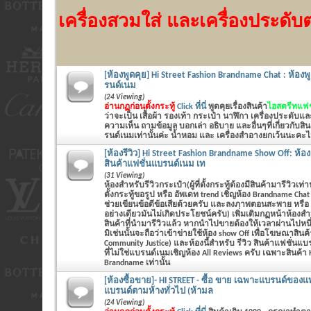
เครื่องสวมใส่ และเครื่องประดับต่
[ห้องพูดคุย] Hi Street Fashion Brandname Chat : ห้องพู
รนด์เนม
(24 Viewing)
อ่านกฏก่อนตั้งกระทู้
Click ที่นี่
พูดคุยเรื่องสินค้า
ไฮสตรีทแฟชั
ว่าจะเป็น
เสื้อผ้า รองเท้า กระเป๋า นาฬิกา เครื่องประดับแ
ความเห็น ถามข้อมูล บอกเล่า อธิบาย และอื่นๆที่เกี่ยวกับส
รนด์เนมเท่านั้นค่ะ น้ำหอม และ เครื่องสำอางยกเว้นนะคะไม่
[ห้องรีวิว] Hi Street Fashion Brandname Show Off: ห้อ
สินค้าแฟชั่นแบรนด์เนม เท
(31 Viewing)
ห้องสำหรับรีวิวกระเป๋า(ผู้ที่ตั้งกระทู้ต้องมีสินค้ามารีวิวเท่า
ตั้งกระทู้ขอรูป หรือ อัพเดท trend เชิญห้อง Brandname Cha
ช่วยเขียนข้อดีข้อเสียด้วยครับ และลงภาพตอนสะพาย หรือ
อย่างเดียวมันไม่เกิดประโยชน์ครับ) เพิ่มเติมกฏหน้าห้องสำ
สินค้าที่นำมารีวิวแล้ว หากนำไปขายต้องให้เวลาผ่านไปหนึ
มิเช่นนั้นจะถือว่าเข้าข่ายใช้ห้อง show Off เพื่อโฆษณาสินค้
Community Justice) และห้องนี้สำหรับ รีวิว สินค้าแฟชั่นแบรน
ที่ไม่ใช่แบรนด์เนมเชิญห้อง All Reviews ครับ เฉพาะสินค้า H
Brandname เท่านั้น
[ห้องซื้อขาย]- HI STREET - ซื้อ ขาย เฉพาะแบรนด์ของแท้
แบรนด์ตามห้างทั่วไป (ห้ามล
(24 Viewing)