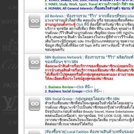
2. VENUS; Beauty, Life, Love, Family ครอบครัว ความรัก 
3. MARS; Study, Work, Sport, Travel ความก้าวหน้า กีฬา ท่อง
4. HUMAN; All General Interests เรื่องสนใจส่วนตัว ชมรม ทั
All Reviews : ห้องรวบรวม "รีวิว" จากเพื่อนๆที่ชอบ แน
แวะมาอ่านแล้วก็อย่าลืม คอมเม้น หรือ ขอบคุณเพื่อนที่สล
อ่านกฏก่อนตั้งกระทู้
Click ที่นี่
ห้องนี้สำหรับสมาชิก มาเขียนร
บริการ ทุกชนิด สถานที่เที่ยว ที่พัก ที่กิน และอื่นๆ ทุกอย่าง ท
รนด์เนม (รีวิวสินค้าแบรนด์เนม เชิญห้อง Show Off) กฏประ
หรือ เสนอขาย สินค้า นั้นโดยตรงในกระทู้ที่ทำการรีวิวเด็
เติมในกระทู้ปักหมุด) และ กระทู้ประเภทสอบถาม ขอความ
ข้อมูล เชิญไปตั้งที่ห้อง Off Topic ครับ เพราะห้องนี้ "สำหรับผู้
ขอบคุณครับ
SBN Business Network : ห้องรวบรวม "รีวิว" ผลิตภัณฑ์
ของเพื่อนๆ ชาว SBN
ห้องแนะนำสินค้าหรือบริการของเพื่อนสมาชิกแบ่งออกเป็น 2
การนำเสนอสินค้าหรือบริการของเพื่อนสมาชิก เพื่อนสมาช
ได้เพื่อเข้าไปพูดคุยหรือตั้งกลุ่มพูดคุยของตนเอง
อ่านรายละ
ให้ละเอียดเพื่อประโยชน์สูงสุดของสมาชิกเอง
1. Business Review
>>Click ที่นี่<< ;
2. Business Social Groups
>>Click ที่นี่<< ;
SBN Social Group : กลุ่มพูดคุยโดยสมาชิก SBN
สำหรับเพื่อนสมาชิกที่สนใจจะพูดคุยในหัวข้อใดโดยเฉพาะ ที่
รนด์เนม เชิญแวะเข้าไปเป็นสมาชิกของกรุ๊ปต่างๆที่ก่อตั้ง
ปัจจุบันประกอบด้วยห้อง Beauty Secret, Home Entertainme
พลคนเมือง(เหนือ)ค่า, สภาลูกน้อย, THE LOOK CLUB, SBN Ac
(หากสมาชิกคนใดสนใจจะเปิดกลุ่มใดเพิ่ม กรุณาตั้งกระทู้
ติดต่อมาที่เวบมาสเตอร์ได้ครับ)
[ห้องซื้อขาย] Local Fashion ห้องขายสินค้าแฟชั่นของแท้