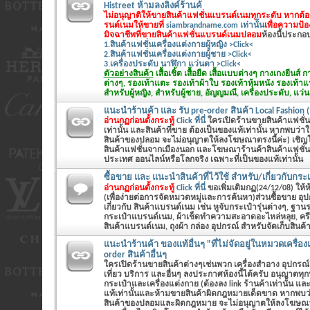
Histreet ห้ามลงลิงค์ร้านค้
ไม่อนุญาติให้ขายสินค้าแฟชั่นแบรนด์เนมทุกระดับ หากต้
รนด์เนมให้ขายที่
siambrandname.com เท่านั้น
เพื่อความป้
มิจฉาชีพที่ขายสินค้าแฟชั่นแบรนด์เนมปลอม
ห้องนี้ประกอบด
1.สินค้าแฟชั่นเครื่องแต่งกายผู้หญิง >Click<
2.สินค้าแฟชั่นเครื่องแต่งกายผู้ชาย >Click<
3.เครื่องประดับ นาฬิกา แว่นตา >Click<
ตัวอย่างสินค้า
เสื้อเชิ้ต เสื้อยืด เสื้อแบบต่างๆ กางเกงยีนส
ต่างๆ, รองเท้าแตะ รองเท้าผ้าใบ รองเท้าหุ้มหนัง รองเท้า
สำหรับผู้หญิง, สำหรับผู้ชาย, อัญญมณี, เครื่องประดับ, แว่น
แนะนำร้านค้า และ รับ pre-order สินค้า Local Fashion (
อ่านกฏก่อนตั้งกระทู้
Click ที่นี่
ใครเปิดร้านขายสินค้าแฟชั่นทั
เท่านั้น และสินค้าที่ขาย ต้องเป็นของแท้เท่านั้น หากพบว่
สินค้าของปลอม จะไม่อนุญาตให้ลงโฆษณาตรงนี้ค่ะ) เชิญโพส
สินค้าแฟชั่นจากเมืองนอก และโฆษณาร้านค้าสินค้าแฟชั่นต
ประเทศ ออนไลน์หรือโลกจริง เฉพาะที่เป็นของแท้เท่านั้น
ซื้อขาย และ แนะนำสินค้าที่ไว้ใช้ สำหรับ/เกี่ยวกับกระเ
อ่านกฏก่อนตั้งกระทู้
Click ที่นี่
ขอเพิ่มเติมกฏ(24/12/08) ให้ห้อ
(เพื่อง่ายต่อการจัดหมวดหมู่และการค้นหา)ส่วนซื้อขาย อุ
เกี่ยวกับ สินค้าแบรนด์เนม เช่น หูจับกระเป๋ารุ่นต่างๆ, ฐานร
กระเป๋าแบรนด์เนม, ผ้าเช็ดทำความสะอาดอะไหล่หลุย, คร
สินค้าแบรนด์เนม, ถุงผ้า กล่อง อุปกรณ์ สำหรับจัดเก็บสินค
แนะนำร้านค้า ของแท้อื่นๆ "ที่ไม่จัดอยู่ในหมวดเครื่อง
order สินค้าอื่นๆ
ใครเปิดร้านขายสินค้าต่างๆเช่นพวก เครื่องสำอาง อุปกรณ์
เที่ยว บริการ และอื่นๆ ลงประกาศห้องนี้ได้ครับ อนุญาตท
กระเป๋าและเครื่องแต่งกาย (ต้องลง link ร้านค้าเท่านั้น และ
แท้เท่านั้นและห้ามขายสินค้าผิดกฎหมายเด็ดขาด หากพบว
สินค้าของปลอมและผิดกฎหมาย จะไม่อนุญาตให้ลงโฆษณาตร