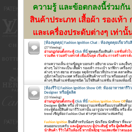
ความรู้ และข้อตกลงนี้ร่วมกัน
สินค้าประเภท เสื้อผ้า รองเท้า 
และเครื่องประดับต่างๆ เท่านั้
[ห้องพูดคุย] Fashion Ignition Chat : ห้องพูดคุยเกี่ยวกับ
(27 Viewing)
อ่านกฏก่อนตั้งกระทู้
Click ที่นี่
พูดคุยเรื่องสินค้า
แฟชั่นทั่วไป
รวมคิด รวมสร้างสรรค์ เพื่อเป็นจุด เริ่มต้น การสร้างสรรค
ถามความเห็น ถามข้อมูล บอกเล่า อธิบาย แนะนำ และอื่นๆที่
ต่างๆ ไม่ว่าจะเป็น
เสื้อผ้า รองเท้า กระเป๋า นาฬิกา เครื่อ
ต่างๆ
จาก สยาม สวนลุม จตุจักรหรือเวทีประกวด ตลาดสินค้
ภูมิภาคในประเทศ หรือแม้แต่สินค้าจากร้าน พรีออเดอร์ เก
ต่างๆ สินค้าแฟชั่นทุกชนิด ไม่ใช่สินค้าแฟชั่น ห้ามลงห้องนี้
[ห้องรีวิว] Fashion Ignition Show Off: ห้องอาหารตารีว
Designer หรือผู้ผลิต
(15 Viewing)
อ่านกฏก่อนตั้งกระทู้
Click ที่นี่
Fashion Ignition Show Off
ห้อง
Designer ผู้ผลิต หรือ เจ้าของงานแฟชั่นหรือแบรนด์สินค้าแฟชั่นเ
กระทู้ต้องมีสินค้ามารีวิวเท่านั้น เอารูปมาจากที่อื่น หรือ ตั
trend เชิญห้อง Fashion Chat ต่างๆตามเหมาะสมครับ)
Fashion Ignition
ยินดีสำหรับน้องๆ นักเรียน นักศึกษา ที่จะ
ตนออกแบบครับ
และผู้ออกแบบ ผู้ประดิษฐ์ หรือ ผู้ผลิตสิน
นำสินค้า รีวิวได้ในห้องนี้ หากมีหลักฐานแสดงชัดว่าตนเองเ