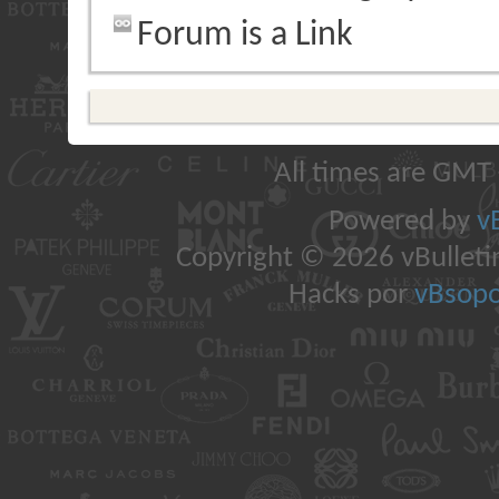
Forum is a Link
All times are GMT
Powered by
v
Copyright © 2026 vBulletin 
Hacks por
vBsopo