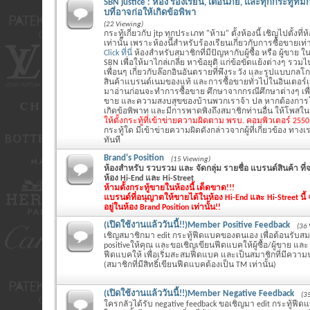
SBN justice : ห้อง ร้องเรียน, เตือนภัย, และทุกกระทู้ที
บที่อาจก่อให้เกิดข้อพิพา
(22 Viewing)
กระทู้เกี่ยวกับ jtp ทุกประเภท "ห้าม" ตั้งห้องนี้ เชิญไปตั้งที่
เท่านั้น เพราะห้องนี้สำหรับร้องเรียนเกี่ยวกับการซื้อขายเท่า
Click ที่นี่
ห้องสำหรับสมาชิกที่มีปัญหากับผู้ซื้อ หรือ ผู้ขาย ใน
SBN เพื่อให้มาไกล่เกลี่ย หาข้อยุติ แก่ข้อขัดแย้งต่างๆ รว
เพื่อนๆ เกี่ยวกับล๊อกอินอันตรายที่พึงระวัง และรูปแบบกล
สินค้าแบรนด์เนมของแท้ และการซื้อขายทั่วไปในอินเตอร์
มาอ่านก่อนจะทำการซื้อขาย ศึกษาจากกรณีศึกษาต่างๆ เพ
ขาย และความสงบสุขของบ้านพวกเราจ้า ปล หากต้องการโ
เกิดข้อพิพาท และมีการพาดพิงถึงสมาชิกท่านอื่น ให้โพสในห้
ให้ตั้งกระทู้ที่เข้าข่ายความผิดตาม พรบ. คอมพิวเตอร์ 255
กระทู้ใด มีเข้าข่ายความผิดดังกล่าวจากผู้ที่เกี่ยวข้อง ทางเร
ทันที
Brand's Position
(15 Viewing)
ห้องสำหรับ รวบรวม และ จัดกลุ่ม รายชื่อ แบรนด์สินค้า ท
ห้อง Hi-End และ Hi-Street
ห้ามตั้งกระทู้ขายในห้องนี้ เด็ดขาด!!!
แบรนด์ที่อนุญาตให้ขายได้ในห้อง Hi-End และ Hi-Street นี้ จ
อยู่ในห้อง Brand Position เท่านั้น!!
(เปิดใช้งานแล้ววันนี้!!)Member Positive Feedback
(36 
เชิญสมาชิกมา edit กระทู้ฟีดแบคของตนเอง เพื่อต้อนรับสมา
positiveให้คุณ และขอเชิญเขียนฟีดแบคให้ผู้ซื้อ/ผู้ขาย และ แจ
ฟีดแบคให้ เพื่อเริ่มสะสมฟีดแบค และเป็นสมาชิกที่มีความน
(สมาชิกที่มีสิทธิ์เขียนฟีดแบคต้องเป็น TM เท่านั้น)
(เปิดใช้งานแล้ววันนี้!!)Member Negative Feedback
(3
ใครกลัวได้รับ negative feedback ขอเชิญมา edit กระทู้ฟี