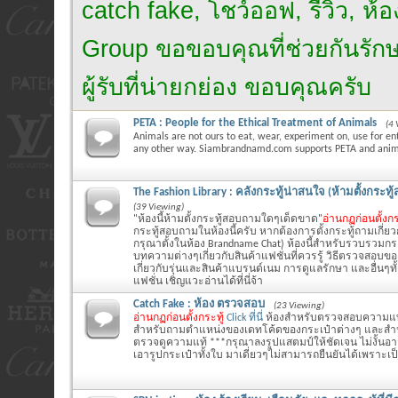
catch fake, โชว์ออฟ, รีวิว, ห
Group ขอขอบคุณที่ช่วยกันรักษาไ
ผู้รับที่น่ายกย่อง ขอบคุณครับ
PETA : People for the Ethical Treatment of Animals
(4 
Animals are not ours to eat, wear, experiment on, use for en
any other way. Siambrandnamd.com supports PETA and anima
The Fashion Library : คลังกระทู้น่าสนใจ (ห้ามตั้งกระท
(39 Viewing)
"ห้องนี้ห้ามตั้งกระทู้สอบถามใดๆเด็ดขาด"
อ่านกฏก่อนตั้งกร
กระทู้สอบถามในห้องนี้ครับ หากต้องการตั้งกระทู้ถามเกี่ย
กรุณาตั้งในห้อง Brandname Chat) ห้องนี้สำหรับรวบรวมกระ
บทความต่างๆเกี่ยวกับสินค้าแฟชั่นที่ควรรู้ วิธีตรวจสอบข
เกี่ยวกับรุ่นและสินค้าแบรนด์เนม การดูแลรักษา และอื่นๆทั้ง
แฟชั่น เชิญแวะอ่านได้ที่นี่จ้า
Catch Fake : ห้อง ตรวจสอบ
(23 Viewing)
อ่านกฏก่อนตั้งกระทู้
Click ที่นี่
ห้องสำหรับตรวจสอบความแท
สำหรับถามตำแหน่งของเดทโค้ดของกระเป๋าต่างๆ และสำหรั
ตรวจดูความแท้ ***กรุณาลงรูปแสตมป์ให้ชัดเจน ไม่งั้นอ
เอารูปกระเป๋าทั้งใบ มาเดี่ยวๆไม่สามารถยืนยันได้เพราะเ