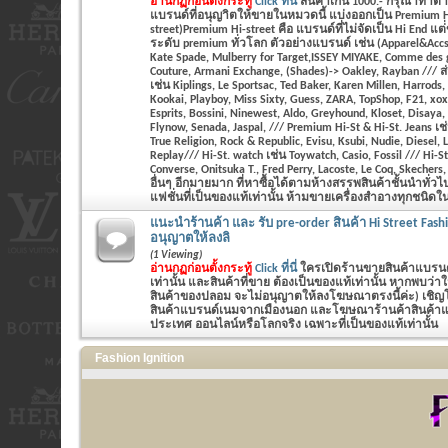
อ่านกฏก่อนตั้งกระทู้
Click ที่นี่
สินค้าเกิน 1000.- กรุณาทำ
แบรนด์ที่อนุญาิตให้ขายในหมวดนี้ แบ่งออกเป็น Premium Hi
street)Premium Hi-street คือ แบรนด์ที่ไม่จัดเป็น Hi End แต
ระดับ premium ทั่วโลก ตัวอย่างแบรนด์ เช่น (Apparel&Accs
Kate Spade, Mulberry for Target,ISSEY MIYAKE, Comme des 
Couture, Armani Exchange, (Shades)-> Oakley, Rayban /// ส่
เช่น Kiplings, Le Sportsac, Ted Baker, Karen Millen, Harrods
Kookai, Playboy, Miss Sixty, Guess, ZARA, TopShop, F21, xo
Esprits, Bossini, Ninewest, Aldo, Greyhound, Kloset, Disaya,
Flynow, Senada, Jaspal, /// Premium Hi-St & Hi-St. Jeans เช
True Religion, Rock & Republic, Evisu, Ksubi, Nudie, Diesel,
Replay/// Hi-St. watch เช่น Toywatch, Casio, Fossil /// Hi-St
Converse, Onitsuka T., Fred Perry, Lacoste, Le Coq, Skecher
อื่นๆ อีกมายมาก ที่หาซื้อได้ตามห้างสรรพสินค้าชั้นนำทั่ว
แฟชั่นที่เป็นของแท้เท่านั้น ห้ามขายเครื่องสำอางทุกชนิดในห
แนะนำร้านค้า และ รับ pre-order สินค้า Hi Street Fash
อนุญาตให้ลงลิ
(1 Viewing)
อ่านกฏก่อนตั้งกระทู้
Click ที่นี่
ใครเปิดร้านขายสินค้าแบรนด์
เท่านั้น และสินค้าที่ขาย ต้องเป็นของแท้เท่านั้น หากพบว่
สินค้าของปลอม จะไม่อนุญาตให้ลงโฆษณาตรงนี้ค่ะ) เชิญโพส
สินค้าแบรนด์เนมจากเมืองนอก และโฆษณาร้านค้าสินค้าแฟช
ประเทศ ออนไลน์หรือโลกจริง เฉพาะที่เป็นของแท้เท่านั้น
Fashion Ignition