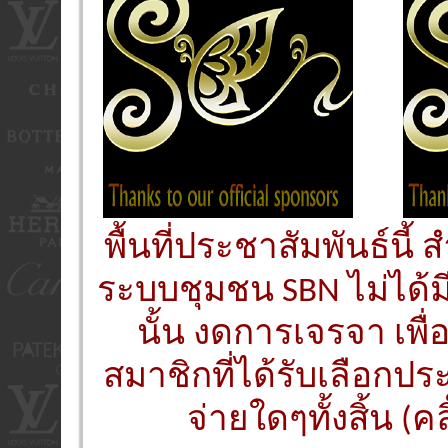
พื้นที่ประชาสัมพันธ์นี
ระบบชุมชน SBN ไม่ได้ม
นั้น งดการเจรจา เพื
สมาชิกที่ได้รับเลือกประ
จ่ายใดๆทั้งสิ้น (คล