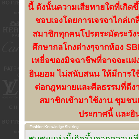
นี้ ดังนั้นความเสียหายใดที่เกิด
ชอบเองโดยการเจรจาไกล่เกลี่
สมาชิกทุกคนโปรดระมัดระวัง
ศึกษากลโกงต่างๆจากห้อง SBN
เหยื่อของมิจฉาชีพที่อาจจะแฝง
ยินยอม ไม่สนับสนน ให้มีการใช
ต่อกฎหมายและศีลธรรมที่ดีงาม
สมาชิกเข้ามาใช้งาน ชุมชนแห
ประกาศนี้ และยิน
Fashion Knowledge Sharing
ชุมชนแห่งนี้เกิดขึ้นจากความ