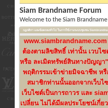
Siam Brandname Forum
Welcome to the Siam Brandname
กฏกติกา และข้อตกลงทั่วไป ในการใฃ้งานระบบชุมชน Siambrand
www.siambrandname.com เป็น
ต้องตามลิขสิทธิ์ เท่านั้น เวบ
หรือ ละเมิดทรัพย์สินทางปัญญา"
พฤติกรรมเข้าข่ายมิจฉาชีพ หร
สมาชิกท่านนั้นออกจากเว็บไ
เว็บไซต์เป็นการถาวร และ si
เปลี่ยน ไม่ได้มีผลประโยชน์เกี