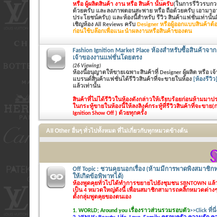
หรือ ผู้ผลิตสินค้า งาน หรือ สินค้า นั้นครับ
(ในการรีวิวรบกวน
ด้วยครับ และลงภาพตอนสะพาย หรือ ถือด้วยครับ เอามาอวด
ประโยชน์ครับ) และห้องนี้สำหรับ รีวิว สินค้าแฟชั่นเท่านั้นสิ
เชิญห้อง All Reviews ครับ
Designer หรือผู้ออกแบบสินค้าต้อ
ก่อนใช้บล๊อกเพื่อแนะนำผลงานหรือสินค้าของตน
Fashion Ignition Market Place ห้องสำหรับซื้อสินค้าจาก 
เจ้าของงานแฟชั่นโดยตรง
(26 Viewing)
ห้องนี้อนุญาตให้ขายเฉพาะสินค้าที่ Designer ผู้ผลิต หรือ 
แบรนด์สินค้าแฟชั่นได้รีวิวสินค้าที่จะขายในห้อง
[ห้องรีวิว
แล้วเท่านั้น
สินค้าที่ไม่ได้รีวิวในห้องดังกล่าวให้เรียบร้อยก่อนห้ามม
ในกระทู้ขายในห้องนี้ให้ลงลิงค์กระทู้ที่รีวิวสินค้าที่จะขาย(
Ignition Show Off ) ด้วยทุกครั้ง
All Other อื่นๆ ทั่วไปทั้งหมด ที่ไม่เกี่ยวกับทุกหมวดข้างต้น
Off Topic : ชวนคุยนอกเรื่อง (ห้ามมีการพาดพิงสมาชิกท
ให้เกิดข้อพิพาทได้)
ห้องพูดคุยทั่วไปได้ทำการขยายไปยังชุมชน SBNTOWN แล
เป็น 4 หมวดใหญ่ดังนี้ เพื่อนสมาชิกสามารถคลิ๊กหมวดต่างๆไ
ตั้งกลุ่มพูดคุยของตนเอง
1. WORLD; Around you เรื่องราวส่วนรวมรอบตัว
>>Click ที่นี่