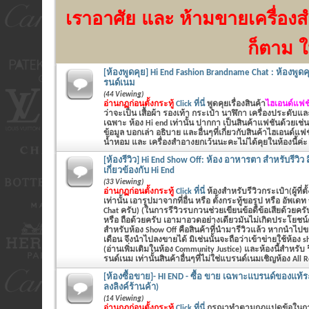
เราอาศัย
และ ห้ามขายเครื่องส
ก็ตาม ใ
[ห้องพูดคุย] Hi End Fashion Brandname Chat : ห้องพูดค
รนด์เนม
(44 Viewing)
อ่านกฏก่อนตั้งกระทู้
Click ที่นี่
พูดคุยเรื่องสินค้า
ไฮเอนด์แฟชั
ว่าจะเป็น
เสื้อผ้า รองเท้า กระเป๋า นาฬิกา เครื่องประดับแ
เฉพาะ ห้อง Hi end เท่านั้น ปากกา เป็นสินค้าแฟชันด้วยเช่น
ข้อมูล บอกเล่า อธิบาย และอื่นๆที่เกี่ยวกับสินค้าไฮเอนด์แฟ
น้ำหอม และ เครื่องสำอางยกเว้นนะคะไม่ได้คุยในห้องนี้ค่ะ
[ห้องรีวิว] Hi End Show Off: ห้อง อาหารตา สำหรับรีวิว สิ
เกี่ยวข้องกับ Hi End
(33 Viewing)
อ่านกฏก่อนตั้งกระทู้
Click ที่นี่
ห้องสำหรับรีวิวกระเป๋า(ผู้ที่ตั
เท่านั้น เอารูปมาจากที่อื่น หรือ ตั้งกระทู้ขอรูป หรือ อัพเด
Chat ครับ) (ในการรีวิวรบกวนช่วยเขียนข้อดีข้อเสียด้ว
หรือ ถือด้วยครับ เอามาอวดอย่างเดียวมันไม่เกิดประโยชน์ค
สำหรับห้อง Show Off คือสินค้าที่นำมารีวิวแล้ว หากนำไปข
เดือน จึงนำไปลงขายได้ มิเช่นนั้นจะถือว่าเข้าข่ายใช้ห้อง 
(อ่านเพิ่มเติมในห้อง Community Justice) และห้องนี้สำหรับ 
รนด์เนม เท่านั้นสินค้าอื่นๆที่ไม่ใช่แบรนด์เนมเชิญห้อง All 
[ห้องซื้อขาย]- HI END - ซื้อ ขาย เฉพาะแบรนด์ของแท้ระด
ลงลิงค์ร้านค้า)
(14 Viewing)
อ่านกฏก่อนตั้งกระทู้
Click ที่นี่
กรุณาทำตามกฏแปดข้อในก