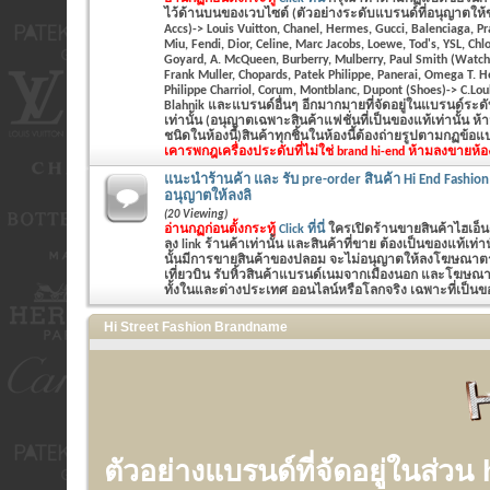
ไว้ด้านบนของเวบไซต์ (ตัวอย่างระดับแบรนด์ที่อนุญาตให้
Accs)-> Louis Vuitton, Chanel, Hermes, Gucci, Balenciaga, P
Miu, Fendi, Dior, Celine, Marc Jacobs, Loewe, Tod's, YSL, Chlo
Goyard, A. McQueen, Burberry, Mulberry, Paul Smith (Watch&
Frank Muller, Chopards, Patek Philippe, Panerai, Omega T. 
Philippe Charriol, Corum, Montblanc, Dupont (Shoes)-> C.Lo
Blahnik และแบรนด์อื่นๆ อีกมากมายที่จัดอยู่ในแบรนด์ระ
เท่านั้น (อนุญาตเฉพาะสินค้าแฟชั่นที่เป็นของแท้เท่านั้น ห
ชนิดในห้องนี้)สินค้าทุกชิ้นในห้องนี้ต้องถ่ายรูปตามกฏข้อ
เคารพกฎ
เครื่องประดับที่ไม่ใช่ brand hi-end ห้ามลงขายห้อ
แนะนำร้านค้า และ รับ pre-order สินค้า Hi End Fashion
อนุญาตให้ลงลิ
(20 Viewing)
อ่านกฏก่อนตั้งกระทู้
Click ที่นี่
ใครเปิดร้านขายสินค้าไฮเอ็น
ลง link ร้านค้าเท่านั้น และสินค้าที่ขาย ต้องเป็นของแท้เท
นั้นมีการขายสินค้าของปลอม จะไม่อนุญาตให้ลงโฆษณาตรงน
เที่ยวบิน รับหิ้วสินค้าแบรนด์เนมจากเมืองนอก และโฆษณาร
ทั้งในและต่างประเทศ ออนไลน์หรือโลกจริง เฉพาะที่เป็นของ
Hi Street Fashion Brandname
ตัวอย่างแบรนด์ที่จัดอยู่ในส่วน 