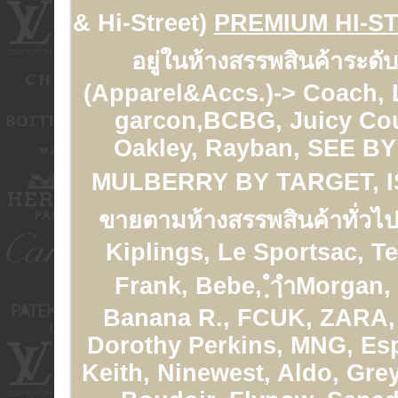
& Hi-Street)
PREMIUM HI-S
อยู่ในห้างสรรพสินค้าระดั
(Apparel&Accs.)-> Coach,
garcon,BCBG, Juicy Cou
Oakley, Rayban, SEE 
MULBERRY BY TARGET, 
ขายตามห้างสรรพสินค้าทั่วไป
Kiplings, Le Sportsac, T
Frank, Bebe, ฺำฺำMorgan,
Banana R., FCUK, ZARA, 
Dorothy Perkins, MNG, Esp
Keith, Ninewest, Aldo, Gre