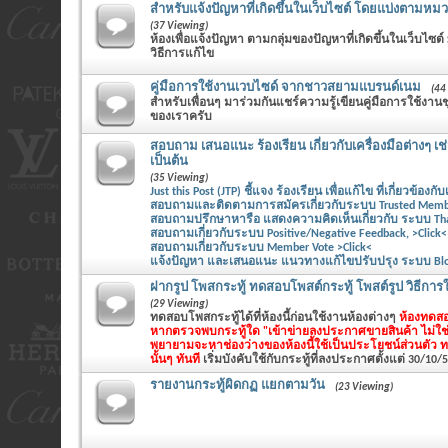
สำหรับแจ้งปัญหาที่เกิดขึ้นในเว็บไซต์ โดยแบ่งตามหมวด
(37 Viewing)
ห้องเพื่อแจ้งปัญหา ตามกลุ่มของปัญหาที่เกิดขึ้นในเว็บไซต์
วิธีการแก้ไข
คู่มือการใช้งานเวบไซด์ จากชาวสยามแบรนด์เนม
(44
สำหรับเพื่อนๆ มาร่วมกันแชร์ความรู้เขียนคู่มือการใช้ง
ของเราครับ
สอบถาม เสนอแนะ ร้องเรียน เกี่ยวกับเครื่องมือต่างๆ เช
เป็นต้น
(35 Viewing)
Just this Post (JTP) ชี้แจง ร้องเรียน เพื่อแก้ไข ที่เกี่ยวข้องกับ
สอบถามและติดตามการสมัครเกี่ยวกับระบบ Trusted Member
สอบถามปรึกษาหารือ แสดงความคิดเห็นเกี่ยวกับ ระบบ Thank
สอบถามเกี่ยวกับระบบ Positive/Negative Feedback, >Click<
สอบถามเกี่ยวกับระบบ Member Vote >Click<
แจ้งปัญหา และเสนอแนะ แนวทางแก้ไขปรับปรุง ระบบ Blog 
ฝากรูป โพสกระทู้ ทดสอบโพสต์กระทู้ โพสต์รูป วิธีการใช
(29 Viewing)
ทดสอบโพสกระทู้ได้ที่ห้องนี้ก่อนใช้งานห้องต่างๆ
ห้องทดสอ
หากตรวจพบกระทู้ใด "เข้าข่ายลงประกาศขายสินค้า ไม่ใช
พยายามจะหาช่องว่างของห้องนี้ใช้เป็นประโยชน์ส่วนตัว 
นั้นๆ ทันที
เริ่มบังคับใช้กับกระทู้ที่ลงประกาศตั้งแต่ 30/10/
รายงานกระทู้ผิดกฏ แยกตามวัน
(23 Viewing)