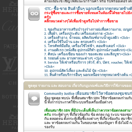
ตามเงื่อนไข เชิญโพสแนะนำร้านค้า หรือ รับพรีออเดอร์ได้
-ETC.- ซื้อ-ขาย สินค้าอื่นๆ นอกเหนือจากทุกหมวดข้างต้
กระทู้ซื้อขายและการซื้อขายทั้งหมดในห้องนี้ได้ขยายไปย
ครับ
คลิ๊กหมวดต่างๆได้เพื่อเข้าดูหรือไปทำการซื้อขาย
1. ของกิน(อาหารเสริมบำรุงร่างกาย&เพื่อความงาม, เมนูอร
2. เสื้อผ้า, เครื่องประดับ เครื่องแต่งกาย >Click<
3. เครื่องสำอาง, น้ำหอม, ผลิตภัณฑ์อาบน้ำดูแลผิว >Click<
4. เครื่องใช้ในบ้าน และ ครอบครัว >Click<
5. โทรศัพท์มือถือ, เครื่องใช้ไฟฟ้า, คอมพิวเตอร์ >Click<
6. งานอดิเรก (หนังสือ อุปกรณ์กีฬา อุปกรณ์งานอดิเรก)>Cli
7. ศิลปะ เครื่องเขียน ของเก่า ของสะสม และสิ่งบูชา>Click<
8. รถยนต์ และ ยานพาหนะต่างๆ >Click<
9. Service ให้เช่าหรือบริการ (ทัวร์, ตั๋ว, บัตร, voucher, ให
>Click<
10. อุปกรณ์สัตว์เลี้ยง และต้นไม้ ปุ๋ย >Click<
11. สินค้าหรือบริการอื่นๆ นอกเหนือจากทุกหมวดข้างต้น >C
พูดคุย รายงาน และ สอบถาม เกี่ยวกับกฏเกณฑ์และวิธีการใช้งานของ
Community Justice เพื่อนสมาชิกไว้หาข้อตกลงชุมชนร
ห้อง พูดคุย พบปะ ที่เพื่อนสมาชิก SBN ใช้หาข้อตกลงร่วมก
นี้ ทั้งการประกาศใช้ระบบหรือเครื่องมือต่างๆ
เพื่อนสมาชิก SBN ที่มีประเด็นที่เห็นว่าควรหาข้อตกลงสามา
ครับ
กระทู้ต่างๆ ที่เกี่ยวข้องกับ ข้อ ตกลง กฎ ระบบ ของชุมช
กัน ตลอดจน ตั้งกระทู้เพื่อชี้แจงต่างๆ ที่เกี่ยวข้องกับ สมาชิ
และ หาข้อตกลงร่วมกัน ในขอบเขต ของปัญหา ที่ ยังไม่มี กฎ
รองรับ