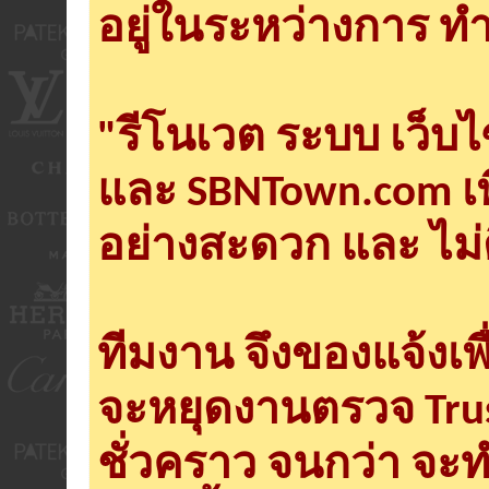
อยู่ในระหว่างการ ทำ
"รีโนเวต ระบบ เว็บ
และ SBNTown.com เพ
อย่างสะดวก และ ไม่
ทีมงาน จึงของแจ้งเพ
จะหยุดงานตรวจ Tru
ชั่วคราว จนกว่า จะ