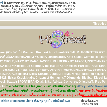
่นี่
ใครเปิดร้านขายสินค้าไฮเอ็นด์แฟชั่นแบรนด์เนม(ต้องลง link ร้าน
าย ต้องเป็นของแท้เท่านั้น หากพบว่าในเวบไซต์นั้นมีการขายสินค้าของ
ณาตรงนี้ค่ะ) เชิญโพส อัพเดทเที่ยวบิน รับหิ้วสินค้าแบรนด์เนมจาก
าสินค้าแฟชั่นต่างๆ ทั้งในและต่างประเทศ ออนไลน์หรือโลกจริง
น
Threads /
treet
(แบ่งออกเป็น Premium Hi-street & Hi-Street)
PREMIUM HI-STREET
คือ แบรนด
งแบรนด์ เช่น (Apparel&Accs.)-> Coach, Longchamps, Kate Spade, Comme des ga
SEE BY CHOLE, MARC BY MARC JACOBS, MULBERRY BY TARGET, ISSEY MIYAK
el&Accs.)-> Kiplings, Le Sportsac, Ted Baker, Karen Millen, Harrods, Paul Frank, 
opShop, F21, xoxo, Gap, Benetton, Dorothy Perkins, MNG, Esprits, Bossini, Gu
tsis, SODA, Boudoir, Flynow, Senada, Jaspal,
PREMIUM HI STREET- HI STREE
1921, Evisu, Ksubi, Nudie, Citizent of Humanity, 7 Diamonds, Big Star, Diesel,
ossil, Swatch
SPORT BRAND
เช่น Nike, Adidas, Converse, Onitsuka T., Fred Per
 Ecko
หากสงสัยว่าแบรนด์ใดอยู่ห้องไหน อ่านเพิ่มเติมได้ในกระทู้
เพื่อนๆ ช่วยจัด Brand หน
ะทู้นี้และเพื่อนสมาชิกที่มาร่วมสร้างความรู้ และข้อตกลงนี้ร่วมกัน
หมายเหตุ สินค้าแฟชั่น 
 นาฬิกา เครื่องแต่งกาย เครื่องสวมใส่ และเครื่องประดับต่างๆ เท่านั้น
ห้ามขายเครื่องสำอ
 Fashion Brandname Chat : ห้องพูดคุยเกี่ยวกับสินค้าแบ
Threads: 2,030
Posts: 10,620