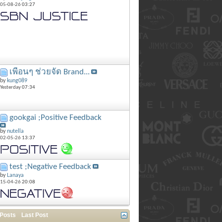
05-08-26
03:27
เพื่อนๆ ช่วยจัด Brand...
by
kung089
Yesterday
07:34
gookgai ;Positive Feedback
by
nutella
02-05-26
13:37
test ;Negative Feedback
by
Lanaya
15-04-26
20:08
 Posts
Last Post