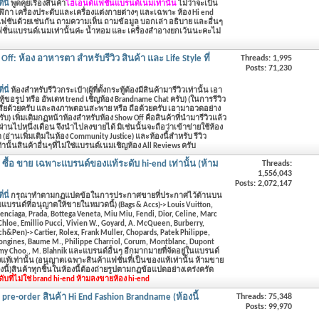
่นี่
พูดคุยเรื่องสินค้า
ไฮเอนด์แฟชั่นแบรนด์เนมเท่านั้น
ไม่ว่าจะเป็น
นาฬิกา เครื่องประดับและเครื่องแต่งกายต่างๆ และเฉพาะ ห้อง Hi end
แฟชันด้วยเช่นกัน
ถามความเห็น ถามข้อมูล บอกเล่า อธิบาย และอื่นๆ
แฟชั่นแบรนด์เนมเท่านั้นค่ะ น้ำหอม และ เครื่องสำอางยกเว้นนะคะไม่
 Off: ห้อง อาหารตา สำหรับรีวิว สินค้า และ Life Style ที่
Threads: 1,995
Posts: 71,230
่นี่
ห้องสำหรับรีวิวกระเป๋า(ผู้ที่ตั้งกระทู้ต้องมีสินค้ามารีวิวเท่านั้น เอา
ระทู้ขอรูป หรือ อัพเดท trend เชิญห้อง Brandname Chat ครับ) (ในการรีวิว
สียด้วยครับ และลงภาพตอนสะพาย หรือ ถือด้วยครับ เอามาอวดอย่าง
บ) เพิ่มเติมกฏหน้าห้องสำหรับห้อง Show Off คือสินค้าที่นำมารีวิวแล้ว
นไปหนึ่งเดือน จึงนำไปลงขายได้ มิเช่นนั้นจะถือว่าเข้าข่ายใช้ห้อง
(อ่านเพิ่มเติมในห้อง Community Justice) และห้องนี้สำหรับ รีวิว
นั้นสินค้าอื่นๆที่ไม่ใช่แบรนด์เนมเชิญห้อง All Reviews ครับ
- ซื้อ ขาย เฉพาะแบรนด์ของแท้ระดับ hi-end เท่านั้น (ห้าม
Threads:
1,556,043
Posts: 2,072,147
่นี่
กรุณาทำตามกฏแปดข้อในการประกาศขายที่ประกาศไว้ด้านบน
แบรนด์ที่อนุญาตให้ขายในหมวดนี้) (Bags & Accs)-> Louis Vuitton,
enciaga, Prada, Bottega Veneta, Miu Miu, Fendi, Dior, Celine, Marc
 Chloe, Emillio Pucci, Vivien W., Goyard, A. McQueen, Burberry,
h&Pen)-> Cartier, Rolex, Frank Muller, Chopards, Patek Philippe,
Longines, Baume M., Philippe Charriol, Corum, Montblanc, Dupont
mmy Choo., M. Blahnik และแบรนด์อื่นๆ อีกมากมายที่จัดอยู่ในแบรนด์
้เท่านั้น (อนุญาตเฉพาะสินค้าแฟชั่นที่เป็นของแท้เท่านั้น ห้ามขาย
นี้)สินค้าทุกชิ้นในห้องนี้ต้องถ่ายรูปตามกฏข้อแปดอย่างเคร่งครัด
ดับที่ไม่ใช่ brand hi-end ห้ามลงขายห้อง hi-end
pre-order สินค้า Hi End Fashion Brandname (ห้องนี้
Threads: 75,348
Posts: 99,970