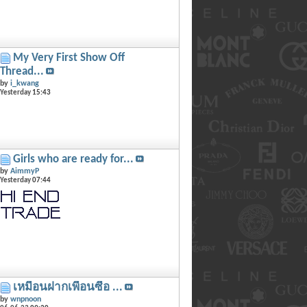
My Very First Show Off
Thread...
by
i_kwang
Yesterday
15:43
Girls who are ready for...
by
AimmyP
Yesterday
07:44
เหมือนฝากเพื่อนซื้อ ...
by
wnpnoon