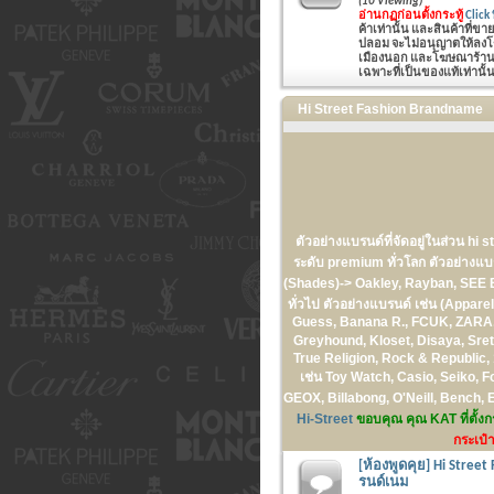
(10 Viewing)
อ่านกฏก่อนตั้งกระทู้
Click ที
ค้าเท่านั้น และสินค้าที่ข
ปลอม จะไม่อนุญาตให้ลงโฆษ
เมืองนอก และโฆษณาร้านค้
เฉพาะที่เป็นของแท้เท่านั้
Hi Street Fashion Brandname
ตัวอย่างแบรนด์ที่จัดอยู่ในส่วน hi s
ระดับ premium ทั่วโลก ตัวอย่า
(Shades)-> Oakley, Rayban, 
ทั่วไป ตัวอย่างแบรนด์ เช่น (Appar
Guess, Banana R., FCUK, ZARA, T
Greyhound, Kloset, Disaya, Sre
True Religion, Rock & Republic, 
เช่น Toy Watch, Casio, Seiko, F
GEOX, Billabong, O'Neill, Bench,
Hi-Street
ขอบคุณ คุณ KAT ที่ตั้งกร
กระเป๋า
[ห้องพูดคุย] Hi Street
รนด์เนม