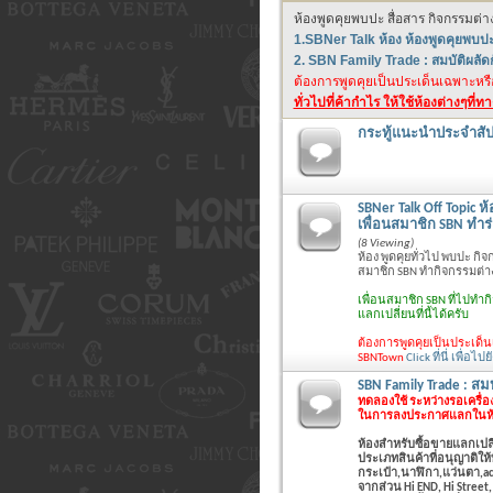
ห้องพูดคุยพบปะ สื่อสาร กิจกรรมต่
1.SBNer Talk ห้อง ห้องพูดคุยพบป
2. SBN Family Trade : สมบัติผลั
ต้องการพูดคุยเป็นประเด็นเฉพาะหรือ 
ทั่วไปที่ค้ากำไร ให้ใช้ห้องต่างๆที่ท
กระทู้แนะนำประจำสัป
SBNer Talk Off Topic ห
เพื่อนสมาชิก SBN ทำร
(8 Viewing)
ห้อง พูดคุยทั่วไป พบปะ กิ
สมาชิก SBN ทำกิจกรรมต่าง
เพื่อนสมาชิก SBN ที่ไปทำ
แลกเปลี่ยนที่นี้ได้ครับ
ต้องการพูดคุยเป็นประเด็นเฉ
SBNTown
Click ที่นี่ เพื่อไ
SBN Family Trade : สมบ
ทดลองใช้ ระหว่างรอเครื่อ
ในการลงประกาศแลกในห้องน
ห้องสำหรับซื้อขายแลกเปลี
ประเภทสินค้าที่อนุญาติให
กระเป๋า,นาฬิกา,แว่นตา,acc
จากส่วน Hi END, Hi Street, 