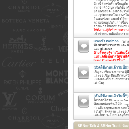
กระทู้เกี่ยวกับ jtp ทุกประเภ
ห้องนี้สำหรับร้องเรียนเกี่
สมาชิกที่มีปัญหากับผู้ซื้อ 
ยุติ แก่ข้อขัดแย้งต่างๆ รว
และรูปแบบกลโกงต่างๆในก
อินเตอร์เนต แนะนำให้ทุก
ความปลอดภัยในการซื้อขา
อาจจะก่อให้เกิดข้อพิพาท แ
ให้ตั้งกระทู้ที่เข้าข่ายค
เข้าข่ายความผิดดังกล่าวจากผ
Brand's Position
(15 V
ห้องสำหรับ รวบรวม และ จัด
และ Hi-Street
ห้ามตั้งกระทู้ขายในห้องนี้
แบรนด์ที่อนุญาตให้ขายได้ใน
Brand Position เท่านั้น!!
(เปิดใช้งานแล้ววันนี้!
เชิญสมาชิกมา edit กระทู้ฟ
และขอเชิญเขียนฟีดแบคให้ผู้
แบค และเป็นสมาชิกที่มีควา
เท่านั้น)
(เปิดใช้งานแล้ววันนี้
ใครกลัวได้รับ negative fe
ฟีดแบคก่อนที่จะได้รับ neg
ก่อนทิ้ง negative feedba
ลงไปในโพสแรก และขอเชิญเขีย
เพื่อเป็นประโยชน์ต่อผู้ซื้อ
SBNer Talk & SBNer Trade ห้องส