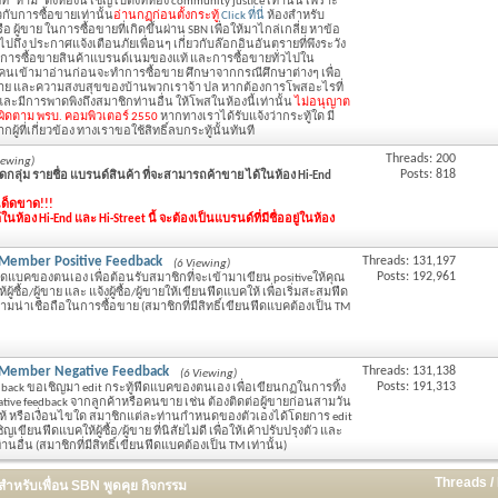
ท "ห้าม" ตั้งห้องนี้ เชิญไปตั้งที่ห้อง community justice เท่านั้น เพราะ
ยวกับการซื้อขายเท่านั้น
อ่านกฏก่อนตั้งกระทู้
Click ที่นี่
ห้องสำหรับ
หรือ ผู้ขาย ในการซื้อขายที่เกิดขึ้นผ่าน SBN เพื่อให้มาไกล่เกลี่ย หาข้อ
มไปถึง ประกาศแจ้งเตือนภัยเพื่อนๆ เกี่ยวกับล๊อกอินอันตรายที่พึงระวัง
ารซื้อขายสินค้าแบรนด์เนมของแท้ และการซื้อขายทั่วไปใน
คนเข้ามาอ่านก่อนจะทำการซื้อขาย ศึกษาจากกรณีศึกษาต่างๆ เพื่อ
ย และความสงบสุขของบ้านพวกเราจ้า ปล หากต้องการโพสอะไรที่
ละมีการพาดพิงถึงสมาชิกท่านอื่น ให้โพสในห้องนี้เท่านั้น
ไม่อนุญาต
วามผิดตาม พรบ. คอมพิวเตอร์ 2550
หากทางเราได้รับแจ้งว่ากระทู้ใด มี
ู้ที่เกี่ยวข้อง ทางเราขอใช้สิทธิ์ลบกระทู้นั้นทันที
Threads: 200
iewing)
Posts: 818
กลุ่ม รายชื่อ แบรนด์สินค้า ที่จะสามารถค้าขาย ได้ในห้อง Hi-End
 เด็ดขาด!!!
ห้อง Hi-End และ Hi-Street นี้ จะต้องเป็นแบรนด์ที่มีชื่ออยู่ในห้อง
!)Member Positive Feedback
Threads: 131,197
(6 Viewing)
Posts: 192,961
ีดแบคของตนเอง เพื่อต้อนรับสมาชิกที่จะเข้ามาเขียน positiveให้คุณ
ซื้อ/ผู้ขาย และ แจ้งผู้ซื้อ/ผู้ขายให้เขียนฟีดแบคให้ เพื่อเริ่มสะสมฟีด
มน่าเชื่อถือในการซื้อขาย (สมาชิกที่มีสิทธิ์เขียนฟีดแบคต้องเป็น TM
!!)Member Negative Feedback
Threads: 131,138
(6 Viewing)
Posts: 191,313
edback ขอเชิญมา edit กระทู้ฟีดแบคของตนเอง เพื่อเขียนกฏในการทิ้ง
ative feedback จากลูกค้าหรือคนขาย เช่น ต้องติดต่อผู้ขายก่อนสามวัน
ck ให้ หรือเงื่อนไขใด สมาชิกแต่ละท่านกำหนดของตัวเองได้โดยการ edit
นฟีดแบคให้ผู้ซื้อ/ผู้ขาย ที่นิสัยไม่ดี เพื่อให้เค้าปรับปรุงตัว และ
ท่านอื่น (สมาชิกที่มีสิทธิ์เขียนฟีดแบคต้องเป็น TM เท่านั้น)
Threads /
ำหรับเพื่อน SBN พูดคุย กิจกรรม