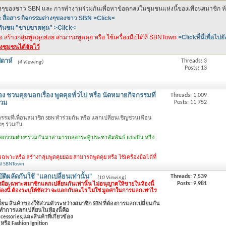
างๆของชาว SBN และ การทำงานร่วมกันเพื่อหาข้อตกลงในชุมชนแห่งนี้ของเพื่อนสมาชิก ห้อง
ะ สื่อสาร กิจกรรมต่างๆของชาว SBN >Click<
ดกันชม "ขายขาดทุน" >Click<
สร้างกลุ่มพูดคุยย่อย สามารถพูดคุย หรือ ใช้เครื่องมือได้ที่ SBNTown
>Clickที่นี่เพื่อไป
างชุมชนได้จัดไว้
ดาห์
Threads: 3
(4 Viewing)
Posts: 13
้อง ชวนคุยนอกเรื่อง พูดคุยทั่วไป หรือ นัดหมายกิจกรรมที่
Threads: 1,009
Posts: 11,752
่วม
จกรรมที่เพื่อนสมาชิก SBN ทำร่วมกัน หรือ แลกเปลี่ยนเชิญชวนเพื่อน
ๆ ร่วมกัน
กิจกรรมต่างๆร่วมกันมาสามารถลงกระทู้ ประชาสัมพันธ์ แบ่งปัน หรือ
พาะหรือ สร้างกลุ่มพูดคุยย่อย สามารถพูดคุย หรือ ใช้เครื่องมือได้ที่
ปยัง SBNTown
ัติผลัดกันใช้ "แลกเปลี่ยนเท่านั้น"
Threads: 7,539
(10 Viewing)
Posts: 9,981
งมือเฉพาะสมาชิกแลกเปลี่ยนกันเท่านั้น ไม่อนุญาตให้ขายในห้องนี้
ี้ ต้องระบุให้ชัดว่า จะแลกกับอะไร ไม่ใช่ มูลค่าในการแลกเท่าไร
่ยน สินค้าของใช้ส่วนตัวระหว่างสมาชิก SBN ที่ต้องการแลกเปลี่ยนกัน
้ทำการแลกเปลี่ยนในห้องนี้คือ
essories,และสินค้าที่เกี่ยวข้อง
หรือ Fashion Ignition