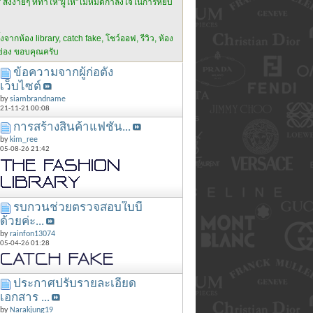
ิ่งง่ายๆ ที่ทำให้"ผู้ให้"ไม่หมดกำลังใจในการหยิบ
งจากห้อง library, catch fake, โชว์ออฟ, รีวิว, ห้อง
กย่อง ขอบคุณครับ
ข้อความจากผู้ก่อตั้ง
เว็บไซต์
by
siambrandname
21-11-21
00:08
การสร้างสินค้าแฟชั่น...
by
kim_ree
05-08-26
21:42
รบกวนช่วยตรวจสอบใบบี้
ด้วยค่ะ...
by
rainfon13074
05-04-26
01:28
ประกาศปรับรายละเอียด
เอกสาร ...
by
Narakjung19