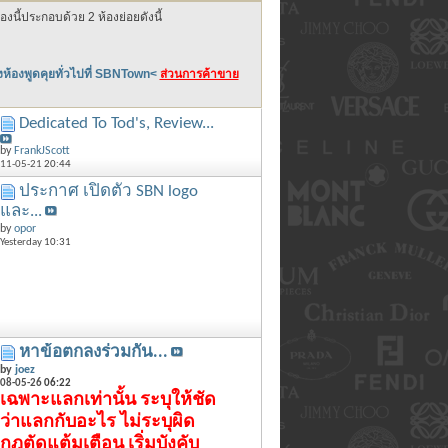
นี้ประกอบด้วย 2 ห้องย่อยดังนี้
ยังห้องพูดคุยทั่วไปที่ SBNTown<
ส่วนการค้าขาย
Dedicated To Tod's, Review...
by
FrankJScott
11-05-21
20:44
ประกาศ เปิดตัว SBN logo
และ...
by
opor
Yesterday
10:31
หาข้อตกลงร่วมกัน...
by
joez
08-05-26
06:22
เฉพาะแลกเท่านั้น ระบุให้ชัด
ว่าแลกกับอะไร ไม่ระบุผิด
กฎตัดแต้มเตือน เริ่มบังคับ