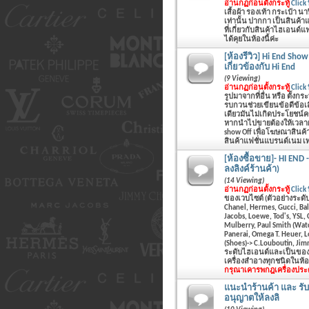
อ่านกฏก่อนตั้งกระทู้
Click ที
เสื้อผ้า รองเท้า กระเป๋า 
เท่านั้น ปากกา เป็นสินค้า
ที่เกี่ยวกับสินค้าไฮเอนด์
ได้คุยในห้องนี้ค่ะ
[ห้องรีวิว] Hi End Show
เกี่ยวข้องกับ Hi End
(9 Viewing)
อ่านกฏก่อนตั้งกระทู้
Click ที
รูปมาจากที่อื่น หรือ ตั้งก
รบกวนช่วยเขียนข้อดีข้อเ
เดียวมันไม่เกิดประโยชน์ครั
หากนำไปขายต้องให้เวลาผ่า
show Off เพื่อโฆษณาสินค้า 
สินค้าแฟชั่นแบรนด์เนม เท่า
[ห้องซื้อขาย]- HI END 
ลงลิงค์ร้านค้า)
(14 Viewing)
อ่านกฏก่อนตั้งกระทู้
Click ที
ของเวบไซต์ (ตัวอย่างระดับ
Chanel, Hermes, Gucci, Bal
Jacobs, Loewe, Tod's, YSL,
Mulberry, Paul Smith (Watc
Panerai, Omega T. Heuer, 
(Shoes)-> C.Louboutin, Ji
ระดับไฮเอนด์และเป็นของแท
เครื่องสำอางทุกชนิดในห้อง
กรุณาเคารพกฎ
เครื่องประ
แนะนำร้านค้า และ รับ 
อนุญาตให้ลงลิ