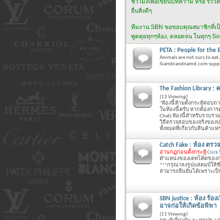
ชั่วโมงเพื่อเขียนบทความ หรือ รีวิว
ยื่นสิ่งดีๆ
ทีมงาน SBN ขอขอบคุณสมาชิกที่เป็น "ผู
พูดคุยทุกๆห้อง, ตลอดจน ในทุกๆ Soci
PETA : People for the 
Animals are not ours to eat
Siambrandnamd.com suppor
The Fashion Library : 
(13 Viewing)
"ห้องนี้ห้ามตั้งกระทู้สอบ
ในห้องนี้ครับ หากต้องการต
Chat) ห้องนี้สำหรับรวบรวม
วิธีตรวจสอบของจริงของปล
ทั้งหมดที่เกี่ยวกับสินค้าแฟช
Catch Fake : ห้อง ตร
อ่านกฏก่อนตั้งกระทู้
Click ที
ตำแหน่งของเดทโค้ดของกระ
***กรุณาลงรูปแสตมป์ให้ชัด
สามารถยืนยันได้เพราะเป
SBN justice : ห้อง ร้อ
อาจก่อให้เกิดข้อพิพา
(11 Viewing)