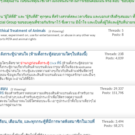
ดีๆให้คุณอ่าน ในขณะที่คุณใช้เวลาไม่ถึงหนึ่งนาทีในการเขียนคอมเม้น หรือ ตอบ "ขอบคุณ" ส
้ให้ที่ดี" และ "ผู้รับที่ดี" ทุกๆคน ที่สร้างสรรค์สละเวลาเขียน และบอกเล่าสิ่งดีๆเสมอมา ทั้
al Group ขอขอบคุณที่ช่วยกันรักษาไว้ ซึ่งความ มีน้ำใจ และเป็นทั้งผู้ให้และผู้รับที่น่าย
Ethical Treatment of Animals
Threads: 5
(6 Viewing)
Posts: 8
, wear, experiment on, use for entertainment, or abuse in any other way.
ts PETA and animal rights
คลังกระทู้น่าสนใจ (ห้ามตั้งกระทู้สอบถามใดๆในห้องนี้)
Threads: 238
Posts: 4,039
ถามใดๆเด็ดขาด"
อ่านกฏก่อนตั้งกระทู้
Click ที่นี่
(ห้ามตั้งกระทู้สอบถาม
ั้งกระทู้ถามเกี่ยวกับสินค้าแบรนด์เนม กรุณาตั้งในห้อง Brandname
กระทู้น่าสนใจ: กระทู้และบทความต่างๆเกี่ยวกับสินค้าแฟชั่นที่ควรรู้
อม ข้อมูลเกี่ยวกับรุ่นและสินค้าแบรนด์เนม การดูแลรักษา และอื่นๆ
ั่น เชิญแวะอ่านได้ที่นี่จ้า
วจสอบ
Threads: 29,337
(5 Viewing)
Posts: 151,796
่นี่
ห้องสำหรับตรวจสอบความแท้ของสินค้าแบรนด์เนม สำหรับถาม
เป๋าต่างๆ และสำหรับลงรูปกระเป๋าเพื่อให้ตรวจดูความแท้
เจน ไม่งั้นอาจจะไม่มีใครตอบนะจ๊ะ เอารูปกระเป๋าทั้งใบ มาเดี่ยวๆไม่
็นการดูผ่านภาพ
งเรียน, เตือนภัย, และทุกกระทู้ที่มีการพาดพิงสมาชิกในเวบที่
Threads: 3,494
Posts: 58,271