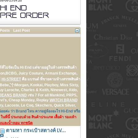
06-06-23
09:20
 Posts
Last Post
์ที่ไม่จัดเป็น Hi End แต่่ขายอยู่ในห้างสรรพสินค้า
rcon,BCBG, Juicy Couture, Armani Exchange,
E
HI-STREET
คือ แบรนด์ ที่ขายตามห้างสรรพสินค้า
Bebe, ฺำฺำMorgan, Kookai, Playboy, Miss Sixty,
y Laroche, Charles & Keith, Ninewest, Aldo,
T JEANS BRAND
เช่น 7 For all Mankind, PRPS,
 Levi's, Cheap Monday, Replay
WATCH BRAND
ry, Lacoste, Le Coq, Skechers, Quick Silver,
่อยค่ะ ว่า Brand ไหน ควรอยู่ห้องอะไร Hi-End หรือ
ในที่นี้ ประกอบด้วย สินค้าประเภท เสื้อผ้า รองเท้า
างและน้ำหอม ทุกชนิด
ตามหา กระเป๋าสตางค์ LV...