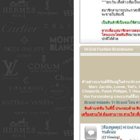
***ยกเว้น เสื้อผ้า (เพื่อ
สมาชิกสามารถประกาศเพื่อข
จะขายในห้องนี้
เป็นสินค้าที่เป็นของใช้ส่
หากเพื่อนสมาชิกตรวจสอบพ
โดนแบนโดยทันที
หมายเหต
ปกติได้ด้วย
Hi-End Fashion Brandname
ตัวอย่างแบรนด์ที่จัดอยู่ในส่วน Hi-e
Marc Jacobs, Loewe, Tod's, Y
Chopards, Patek Philippe, T. He
Von Furstenberg และแบรนด์อื่นๆ อ
Brand หน่อยค่ะ ว่า Brand ไหน ควร
สินค้าแฟชั่น ในที่นี้ ประกอบด้วย 
เครื่องสวมใส่ ต้องสามารถ สวมใส่ เพื
[ห้องพูดคุย] Hi End Fa
รนด์เนม
(22 Viewing)