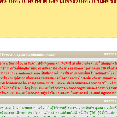
กคน ในความ ผิดพลาด และ บกพร่องในความรับผิดชอบ
Threads /
ารใฃ้งานระบบชุมชน Siambrandname.com
งในการซื้อขาย สินค้าแฟชั่นที่ถูกต้องตามลิขสิทธิ์ เท่านั้น เวบไซต์แห่งนี้ไม่อนุญาตใ
าชิก ท่านใดที่มีพฤติกรรมเข้าข่ายมิจฉาชีพ หรือ ขายของปลอม กรุณากดปุ่ม JTP เพื่อกำ
ถาวร และ siambrandname เป็นสื่อกลางในการซื้อขายแลกเปลี่ยน ไม่ได้มีผลประโยชน์เกี
กการซื้อขาย ผู้ที่ทำการซื้อขายต้องรับผิดชอบเองโดยการเจรจาไกล่เกลี่ย หรือ ดำเนินคดี
ย โดยศึกษากลโกงต่างๆจากห้อง SBN Justice เพื่อป้องกันตนเองจากการตกเป็นเหยื่อขอ
น ให้มีการใช้ ระบบใดๆ ในชุมชนแห่งนี้ เพื่อการกระทำผิดต่อกฎหมายและศีลธรรมที่ดีงามของ
าใช้งาน ชุมชนแห่งนี้ แสดงว่า รับรู้ เข้าใจ และยอมรับ ในประกาศนี้ และยินดี ปฎิบัติตามป
Threads /
ละของสมาชิกมากมายหลายคน ที่มาเป็นผู้ให้ความรู้ ช่วยตรวจสอบสินค้า ดูแลความเรียบร้อย
ยชน์ สละเวลาเพียงแค่กล่าว "ขอบคุณ" คำง่ายๆ แต่เปี่ยมไปด้วยน้ำใจ "ผู้ให้": ผู้ที่ตั้งใจ