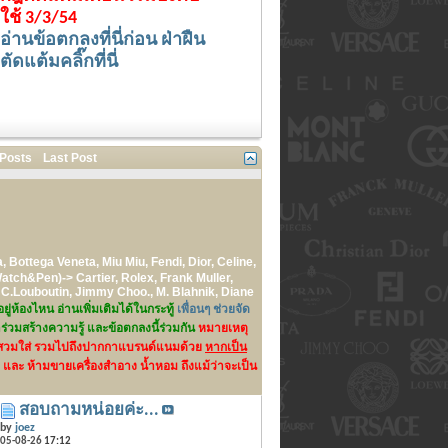
ใช้ 3/3/54
อ่านข้อตกลงที่นี่ก่อน ฝ่าฝืน
ตัดแต้มคลิ๊กที่นี่
 Posts
Last Post
 Bottega Veneta, Miu Miu, Fendi, Dior, Celine,
atch&Pen)-> Cartier, Rolex, Frank Muller,
 C.Louboutin, Jimmy Choo., M. Blahnik, Diane
่ห้องไหน อ่านเพิ่มเติมได้ในกระทู้
เพื่อนๆ ช่วยจัด
าร่วมสร้างความรู้ และข้อตกลงนี้ร่วมกัน
หมายเหตุ
ครื่องสวมใส่ รวมไปถึงปากกาแบรนด์แนมด้วย
หากเป็น
และ ห้ามขายเครื่องสำอาง น้ำหอม ถึงแม้ว่าจะเป็น
สอบถามหน่อยค่ะ...
by
joez
05-08-26
17:12