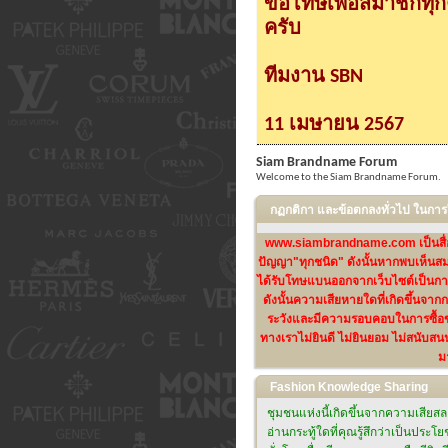
ขอโทษเพื่อสมาชิกทุ
ครับ
ทีมงาน SBN
11 เมษายน 2567
Siam Brandname Forum
Welcome to the Siam Brandname Forum.
กฏกติกา และข้อตกลงทั่วไป ในก
www.siambrandname.com เป็นสื่อกลา
ปัญญา"ทุกชนิด" ดังนั้นหากพบเห็นสม
ได้รับโทษแบนออกจากเว็บไซต์เป็นการ
ดังนั้นความเสียหายใดที่เกิดขึ้นจา
ระวังและมีความรอบคอบในการซื้อขา
ทางเราไม่ยินดี ไม่ยินยอม ไม่สนับสน
ม
Fashion Knowledge Sharing
ชุมชนแห่งนี้เกิดขึ้นจากความเสียส
อ่านกระทู้ใดที่คุณรู้สึกว่าเป็นประโ