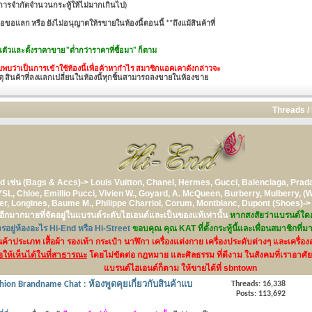
เป็นการจำกัดจำนวนกระทู้ให้ไม่มากเกินไป)
อแลก หรือ ยังไม่อนุญาตให้รขายในห้องนี้ตอนนี้ **ถึงแม้สินค้าที่
วนตัวและ
ตั้งราคาขาย "ต่ำกว่าราคาที่ซื้อมา" ก็ตาม
บว่าเป็นการเข้าใช้ห้องนี้เพื่อค้าหากำไร สมาชิกแอคเคาดังกล่าวจะ
ุ สินค้าที่ลงแลกเปลี่ยนในห้องนี้ทุกชิ้นสามารถลงขายในห้องขาย
Threads /
nd
เช่น (Bags & Accs)-> Louis Vuitton, Chanel, Hermes, Gucci, Balenciaga, Prada,
SL, Chloe, Emillio Pucci, Vivien W., Goyard, A. McQueen, Burberry, Mulberry, (W
uer, Longines, Baume M., Philippe Charriol, Corum, Montblanc, Dupont (Shoes)->
ีกมากมายที่จัดอยู่ในแบรนด์ระดับไฮเอนด์และเป็นของแท้เท่านั้น
หากสงสัยว่าแบรนด์ใดอยู
อยู่ห้องอะไร Hi-End หรือ Hi-Street
ขอบคุณ คุณ KAT ที่ตั้งกระทู้นี้และเพื่อนสมาชิกที่ม
สินค้าประเภท เสื้อผ้า รองเท้า กระเป๋า นาฬิกา เครื่องแต่งกาย เครื่องประดับต่างๆ และเ
่อให้เห็นได้ในที่สาธารณะ
โดยไม่ขัดต่อ กฎหมาย และศิลธรรม ที่ดีงาม ในสังคมที่เราอาศัย
แบรนด์ไฮเอนด์ก็ตาม ให้ขายได้ที่ sbntown
shion Brandname Chat : ห้องพูดคุยเกี่ยวกับสินค้าแบ
Threads: 16,338
Posts: 113,692