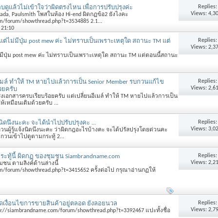
Replies
ดูแล้วไม่เข้าใจว่าผิดตรงไหน เพื่อการปรับปรุงค่ะ
Views: 4,3
rada, Paulsmith โพสในห้อง Hi-end ผิดกฏข้อ2 ยังไงคะ
m/forum/showthread.php?t=3534885 2.1...
 21:10
Replies
้ แต่ไม่มีปุ่ม post mew ค่ะ ไม่ทราบเป็นเพราะเหตุใด สถานะ TM แต่
Views: 2,3
ไม่มีปุ่ม post mew ค่ะ ไม่ทราบเป็นเพราะเหตุใด สถานะ TM แต่ตอนนี้สถานะ
Replies
ีเมล์ ทำให้ TM หายไปแล้วการเป็น Senior Member รบกวนแก้ไข
Views: 2,6
้วยครับ
 ส่งเอกสารครบเรียบร้อยครับ แต่เปลี่ยนอีเมล์ ทำให้ TM หายไปแล้วการเป็น
เหมือนเดิมด้วยครับ ...
Replies
านิดนึงนะคะ จะได้นำไปปรับปรุงคะ ...
Views: 3,0
ู้รู้แจ้งนิดนึงนะคะ ว่าผิดกฎอะไรบ้างคะ จะได้ปรัลปรุงโดยด่วนคะ
กวนเข้าไปดูตามกระทู้ 2...
Replies
กระทู้นี้ ผิดกฏ ของชุมชน Siambrandname.com
Views: 2,2
ชน ตามลิงค์ด้านล่างนี้
m/forum/showthread.php?t=3415652 ครั้งต่อไป กรุณาอ่านกฏให้
Replies
ดเงื่อนไขการขายสินค้าอยู่ตลอด ยังลอยนวล
Views: 2,7
p://siambrandname.com/forum/showthread.php?t=3392467 แปะทั้งชื่อ
.