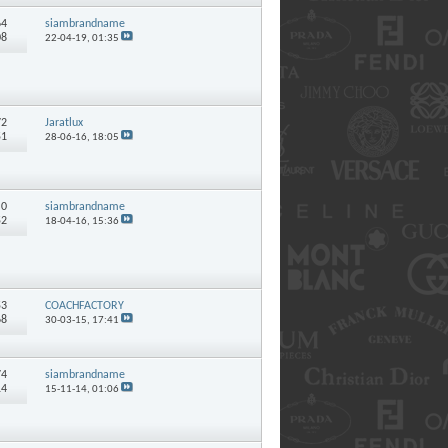
64
siambrandname
08
22-04-19,
01:35
72
Jaratlux
51
28-06-16,
18:05
:
0
siambrandname
52
18-04-16,
15:36
53
COACHFACTORY
68
30-03-15,
17:41
74
siambrandname
14
15-11-14,
01:06