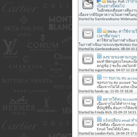
Sticky: Poll:
เราจำ
เป็นอย่างนี้ต่อไป
ในอีกสองเดือนทางทีมงาน
เนื่องจากมีปัญหาความไม่เคารพในกฏกต
Started by
Siambrandname Webmaste
Sticky:
ค่าใช้จ่า
เวลาที่ผ่านมา
ค่าใช้จ่ายในการดำเนินง
ในการดำเนินงานระบบชุมชนของ Siam
Started by
siambrandname
, 08-04-10 
ลงขายของตามกฏทุกอย
ผมทำผิดกฏตรงไหนละเนี่ย 
ดกฏข้อ 2 ซะงั้น เลยไม่กล
Started by
sugarmanjoe
, 04-07-13 22:
!!!! รบกวน ลบ accoun
ขอรบกวน ลบ account "hands 
เนื่องจากไม่ได้ active เป
Started by
hands up
, 11-05-19 16:26
อยากให้ลบ Accountt
เนื่องจากไม่ได้ทำการ log 
ที่บัญชีขึ้น ต้องการให้ลบข
Started by
Frieda Rich
, 05-09-19 14:51
แจ้งเปลี่ยน email ทำ
สวัสดีค่ะ เนื่องจาก email 
Email ใหม่ได้ยังไงคะ ...
Started by
London-Paris
, 24-04-19 17:1