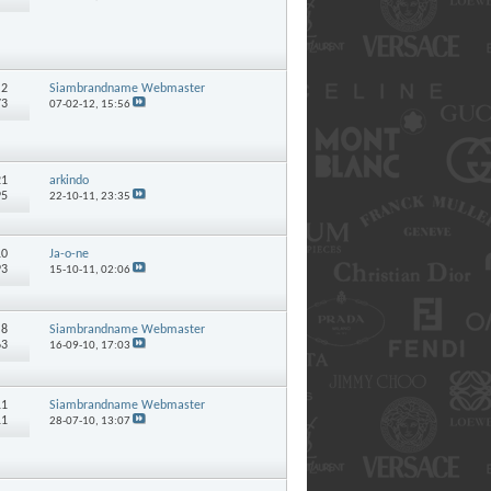
:
2
Siambrandname Webmaster
73
07-02-12,
15:56
21
arkindo
95
22-10-11,
23:35
10
Ja-o-ne
93
15-10-11,
02:06
:
8
Siambrandname Webmaster
63
16-09-10,
17:03
11
Siambrandname Webmaster
11
28-07-10,
13:07