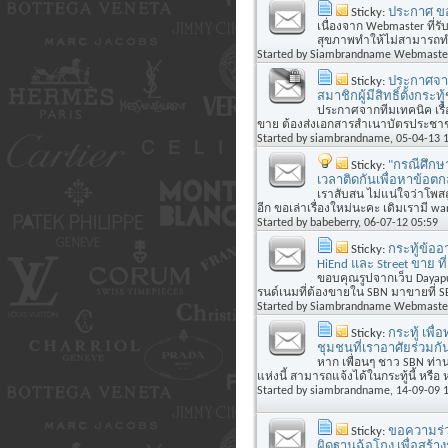
Sticky:
ประกาศ ข
เนื่องจาก Webmaster ที่
สุขภาพทำให้ไม่สามารถทำง
Started by
Siambrandname Webmaste
Sticky:
ประกาศจาก
สมาชิกผู้มีสิทธิ์ตั้งกร
ประกาศจากทีมเทคนิค เรื่อ
ขาย ต้องส่งเอกสารสำเนาบัตรประชาชน
Started by
siambrandname
, 05-04-13 
Sticky:
"กรณีศึกษ
เวลาติดกันเพื่อหาข้
เราสับสน ไม่แน่ใจว่าโพสถ
อีก ขอเล่าเรื่องใหม่นะคะ เดิมเรามี wan
Started by
babeberry
, 06-07-12 05:59
Sticky:
กระทู้ข้อ
HiEnd และ Street ขาย ที
ขอบคุณรูปจากเว็บ Dayapu
รนด์เนมที่ต้องขายใน SBN มาขายที่ SB
Started by
Siambrandname Webmaste
Sticky:
กระทู้ เพื
ชุมชนที่เราอาศัยร่วมกั
หาก เพื่อนๆ ชาว SBN ท่าน
แห่งนี้ สามารถแจ้งได้ในกระทู้นี้ หรือ 
Started by
siambrandname
, 14-09-09 
Sticky:
ขอความร่ว
ผิดฐานฉ้อโกง เพื่อสร้า