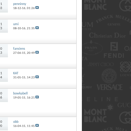
:
1
penninny
03
18-12-16,
01:26
:
1
umi
73
08-10-16,
21:35
:
0
fansiens
13
27-06-15,
20:49
:
1
KAT
24
31-05-15,
14:23
:
0
bowkabell
16
19-05-15,
16:21
:
0
obb
90
16-04-15,
11:45