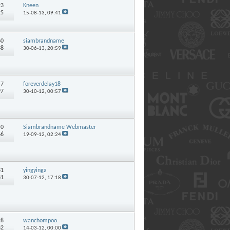
23
Kneen
25
15-08-13,
09:41
60
siambrandname
38
30-06-13,
20:59
:
7
foreverdelay18
97
30-10-12,
00:57
:
0
Siambrandname Webmaster
66
19-09-12,
02:24
31
yingyinga
31
30-07-12,
17:18
28
wanchompoo
82
14-03-12,
00:00