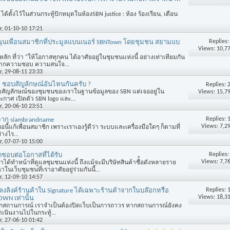
ด้ตั้งไว้ในส่วนกระทู้ปักหมุดในห้องSBN justice : ห้อง ร้องเรียน, เตือน
r
, 01-10-10 17:21
Replies
ุนเพื่อนสมาชิกที่ประมูลแบนเนอร์ SBNTown โดยชุมชน สยามแบ
Views: 10,7
ัก ที่ว่า "ให้โอกาสทุกคน ได้อาศัยอยู่ในชุมชนแห่งนี้ อย่างเท่าเทียมกัน
 จากความชอบ ความสนใจ...
r
, 29-08-11 23:33
นๆ ชอบสัญลักษณ์อันไหนกันครับ ?
Replies:
Views: 15,7
ี่ยวกับสัญลักษณ์ของชุมชนของเราในฐานข้อมูลของ SBN แต่เจออยู่ใน
ะกาศ เปิดตัว SBN logo และ...
r
, 20-06-10 23:51
Replies:
าก siambrandname
Views: 7,2
นี้แก้เพื่อนสมาชิก เพราะเราเองรู้ดีว่า ระบบและเครื่องมือใดๆ ก็ตามที่
างไร...
r
, 07-07-10 15:00
Replies
ชอบต่อโอกาสที่ได้รับ
Views: 7,7
ด้ทำหน้าที่ดูแลชุมชนแห่งนี้ ถึงแม้จะมีบริษัทสินค้าชื่้อดังหลายราย
นเว็บชุมชนที่เราอาศัยอยู่ร่วมกันนี้...
r
, 12-09-10 14:57
Replies:
งลิงค์ร้านค้าใน Signature ได้เฉพาะร้านค้าจากในบล๊อกหรือ
Views: 18,3
OWN เท่านั้น
ากสถานการณ์ เราจำเป็นต้องปิดเว็บเป็นการถาวร หากสถานการณ์ยังคง
ำเนินงานไปในกระทู้...
r
, 27-06-10 01:42