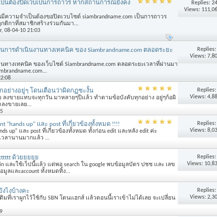
เป็นต้องปิดเว็บเป็นการถาวร หากสถานการณ์ยังคง
Replies:
2
Views: 111,0
มีความจำเป็นต้องขอปิดเวบไซต์ siambrandname.com เป็นการถาวร
ิกาที่สมาชิกสร้างร่วมกันมา...
r
, 08-04-10 21:03
Replies
ยในการดำเนินงานทางเทคนิค ของ Siambrandname.com ตลอดระยะ
Views: 7,8
านทางเทคนิค ของเว็บไซต์ Siambrandname.com ตลอดระยะเวลาที่ผ่านมา
brandname.com...
22:08
Replies
่างอยู่ๆ โดนเตือนว่าผิดกฏซะงั้น
Views: 4,8
ลงขายแทบจะทุกวัน มาหลายๆปีแล้ว ทำตามข้อบังคับทุกอย่าง อยู่ๆก้อผิ
้าลงขายเลย...
45
Replies
t "hands up" และ post ที่เกี่ยวข้องทั้งหมด !!!!
Views: 8,0
up" และ post ที่เกี่ยวข้องทั้งหมด ทั้งก่อน edit และหลัง edit ค่ะ
็นเวลานานมากแล้ว ...
Replies
ttttt ด้วยยยยย
Views: 10,8
in และใช้เว็ปนี้เเล้ว แต่พอ search ใน google พบข้อมูลบัตร ปชช เเละ เลข
้อมูลและaccount ทั้งหมดทิ้ง...
Replies
ยังไงบ้างคะ
Views: 2,3
เดิมที่เราผูกไว้ใช้กับ SBN โดนเเฮกส์ เเล้วตอนนี้เราเข้าไม่ได้เลย จะเปลี่ยน
9