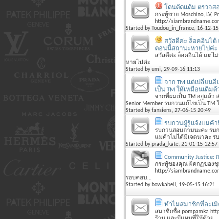
โดนตัดแต้ม ตรวจสอบ
กระทู้ขาย Moschino, LV, P
http://siambrandname.co
Started by
Toudou_in_france
, 16-12-15
สวัสดีค่ะ ล็อคอินได
ตอนนี้สถานะหายไปค่ะ
สวัสดีค่ะ ล็อคอินได้ แต่
หายไปค่ะ
Started by
umi
, 29-09-16 11:13
จาก TM แต่เปลี่ยนอ
เป็น TM ให้เหมือนเดิมด
จากที่ผมเป็น TM อยู่แล้ว
Senior Member รบกวนแก้ไขเป็น TM ให้
Started by
fansiens
, 27-06-15 20:49
รบกวนผู้รู้แจ้งแม่ค้
รบกวนสอบถามนะคะ รบกวนผ
แม่ค้าไม่ได้มีเจตนาคะ รบ
Started by
prada_kate
, 21-01-15 12:57
Community Justice: 
กระทู้ของคุณ ผิดกฏของชุม
http://siambrandname.co
รอบคอบ...
Started by
bowkabell
, 19-05-15 16:21
ทำไมสมาชิกที่ละเมิ
สมาชิกชื่อ pompamka htt
ร้าน และมีแผนที่ให้ด้วย ..