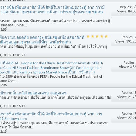
Replies:
3
รายชื่อ เพื่อนสมาชิก ที่ได้ สิทธิ์ในการปักหมุดกระทู้ จาก การมี
Views: 84,8
ษา และพัฒนาชุมชนมาตรการเพื่อการดำรงอยู่ของระบบ ชุมชน
ของระบบ ชุมชน SBN ทีมงานทางด้านเทคนิค ขอประกาศรายชื่อ สมาชิก ผู้
สูงสุด 8 ท่าน...
23:55
Replies:
ื่อความปลอดภัย ลดภาระ สนับสนุนเพื่อนสมาชิกที่
Views: 391,2
ดชอบดูแลชุมชนแห่งนี้ที่เราอาศัยร่วมกัน
ได้อาศัยอยู่ในชุมชนแห่งนี้ อย่างเท่าเทียมกัน" ที่ได้แจ้งไว้ในกระทู้
r
, 01-02-12 01:27
Replies
้อง PETA : People for the Ethical Treatment of Animals, SBN Hi
Views: 3,8
e Chat, Hi Street Fashion Brandname Show Off, Fashion Ignition
how Off และ Fashion Ignition Market Place เป็นการชั่วคราว
2559 ประกาศล๊อกห้อง PETA : People for the Ethical Treatment of
ame Chat,...
15:36
Replies:
ข้ามากลั่นเกล้งโดยแอคเคาบางแอคเคา
Views: 21,7
กลุ่มได้สมัครเข้ามาเพื่อใช้แอคเคากดโหวต เพื่อปิดกระทู้ของเพื่อนสมาชิก
r
, 03-07-10 16:17
Replies:
รายชื่อ เพื่อนสมาชิก ที่ได้ สิทธิ์ในการปักหมุดกระทู้ จาก การ
Views: 27,9
ร์ Sbntown.com
การดำรงอยู่ของระบบ ชุมชน SBN ทีมงานทางด้านเทคนิค ขอประกาศราย
กระทู้ ในห้อง ซื้อขาย...
02:15