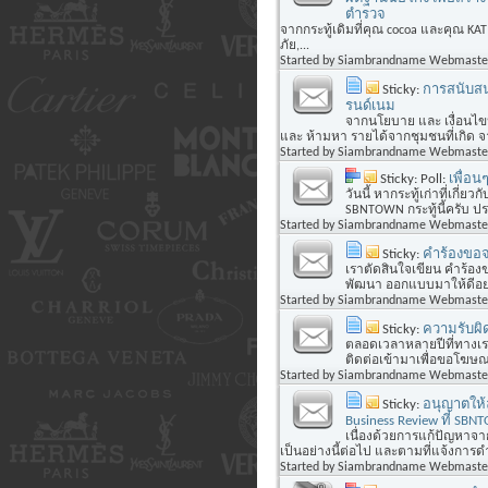
ตำรวจ
จากกระทู้เดิมที่คุณ cocoa และคุณ KAT ไ
ภัย,...
Started by
Siambrandname Webmaste
Sticky:
การสนับสน
รนด์เนม
จากนโยบาย และ เงื่อนไขหล
และ ห้ามหา รายได้จากชุมชนที่เกิด
Started by
Siambrandname Webmaste
Sticky: Poll:
เพื่อ
วันนี้ หากระทู้เก่าที่เก
SBNTOWN กระทู้นี้ครับ ปร
Started by
Siambrandname Webmaste
Sticky:
คำร้องขอจ
เราตัดสินใจเขียน คำร้องขอ
พัฒนา ออกแบบมาให้ดีอย่
Started by
Siambrandname Webmaste
Sticky:
ความรับผิด
ตลอดเวลาหลายปีที่ทางเราไ
ติดต่อเข้ามาเพื่อขอโฆษณาใ
Started by
Siambrandname Webmaste
Sticky:
อนุญาตให้ล
Business Review ที่ SBNT
เนื่องด้วยการแก้ปัญหาจ
เป็นอย่างนี้ต่อไป และตามที่แจ้งการด
Started by
Siambrandname Webmaste