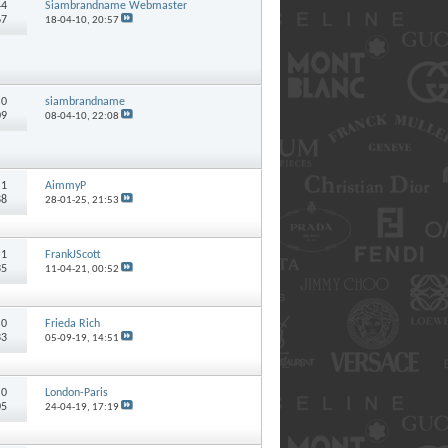
44
Siambrandname Webmaster
67
18-04-10,
20:57
:
0
siambrandname
09
08-04-10,
22:08
:
1
AimmyP
88
28-01-25,
21:53
:
1
FrankJScott
35
11-04-21,
00:52
:
0
Frieda Rich
33
05-09-19,
14:51
:
0
London-Paris
05
24-04-19,
17:19