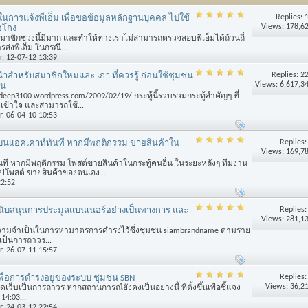
Replies:
ีในการแจ้งพีเอ็ม เพื่อขอข้อมูลหลักฐานบุคคล ไปใช้
Views: 178,6
อโกง
มาชิกช่วงนี้มีมาก และทำให้ทางเราไม่สามารถตรวจสอบพีเอ็มได้ถ้วนถี่
รส่งพีเอ็ม ในกรณี...
r
, 12-07-12 13:39
Replies:
2
ำสำหรับสมาชิกใหม่และ เก่า ที่ควรรู้ ก่อนใช้ชุมชน
Views: 6,617,3
ัน
eep3100.wordpress.com/2009/02/19/ กระทู้นี้รวบรวมกระทู้สำคัญๆ ที่
เข้าใจ และสามารถใช้...
r
, 06-04-10 10:53
Replies
นแอคเคาท์ทันที หากมีพฤติกรรม ขายสินค้าใน
Views: 169,7
ี หากมีพฤติกรรม โพสต์ขายสินค้าในกระทู้คนอื่น ในระยะหลังๆ ทีมงาน
 ไปโพสต์ ขายสินค้าของตนเอง...
22:52
Replies
สนับสนุนการประมูลแบนเนอร์อย่างเป็นทางการ และ
Views: 281,1
วามจำเป็นในการหามาตรการดำรงไว้ซึ่งชุมชน siambrandname ตามราย
บเป็นการถาวร...
r
, 26-07-11 15:57
Replies
ื่อการดำรงอยู่ของระบบ ชุมชน SBN
Views: 36,2
ดเว็บเป็นการถาวร หากสถานการณ์ยังคงเป็นอย่างนี้ ที่ตั้งขึ้นเพื่อชี้แจง
14:03...
r
, 24-03-12 22:54