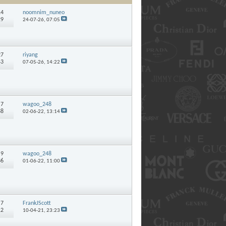
14
noomnim_nuneo
29
24-07-26,
07:05
27
riyang
43
07-05-26,
14:22
:
7
wagoo_248
88
02-06-22,
13:14
:
9
wagoo_248
36
01-06-22,
11:00
:
7
FrankJScott
12
10-04-21,
23:23