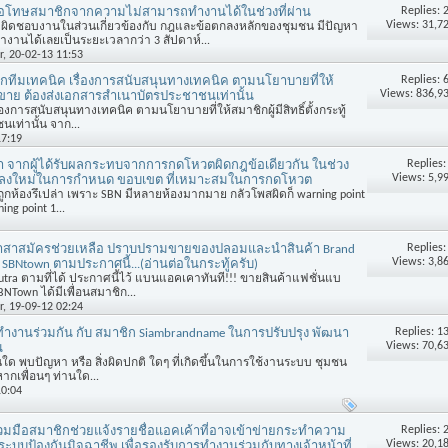
Replies:
อโทษสมาชิกจากความไม่สามารถทำงานได้ในช่วงที่ผ่าน
Views: 31,7
รับผิดชอบงานในส่วนเกี่ยวข้องกับ กฎและข้อตกลงหลักของชุมชน มีปัญหา
านได้เลยเป็นระยะเวลากว่า 3 สัปดาห์...
r
, 20-02-13 11:53
Replies:
ทีมเทคนิค เรื่องการสนับสนุนทางเทคนิค ตามนโยาบายที่ให้
Views: 836,9
ะทู้ขาย ต้องส่งเอกสารสำเนาบัตรประชาชนเท่านั้น
งการสนับสนุนทางเทคนิค ตามนโยาบายที่ให้สมาชิกผู้มีสิทธิ์ตั้งกระทู้
เท่านั้น จาก...
17:19
Replies
า จากผู้ได้รับผลกระทบจากการกดโหวตผิดกฎข้อเดียวกัน ในช่วง
Views: 5,9
อตกลงใหม่ในการกำหนด ขอบเขต ที่เหมาะสมในการกดโหวต
ูกห้องรึเปล่า เพราะ SBN มีหลายห้องมากมาย กลัวโพสผิดก็ warning point
ing point 1...
Replies
อาสาสมัครช่วยเหลือ ปราบปรามขายของปลอมและนำสินค้า Brand
Views: 3,8
่ SBNtown ตามประกาศนี้...(อ่านต่อในกระทู้ครับ)
tra ตามที่ได้ ประกาศนี้ไว้ แบนแอคเคาทันที!!! ขายสินค้าแฟชั่นแบ
NTown ได้มีเพื่อนสมาชิก...
r
, 19-09-12 02:24
Replies:
1
่อทำงานร่วมกัน กับ สมาชิก Siambrandname ในการปรับปรุง พัฒนา
Views: 70,6
น
ใด พบปัญหา หรือ สิ่งผิดปกติ ใดๆ ที่เกิดขึ้นในการใช้งานระบบ ชุมชน
หากเพื่อนๆ ท่านใด...
10:04
Replies:
มมือสมาชิกช่วยแจ้งรายชื่อแอคเค้าที่อาจเข้าข่ายกระทำความ
Views: 20,1
งระบบป้องกันมิจฉาชีพ เพื่อรองรับการทำงานร่วมกับทางเจ้าหน้าที่