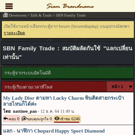
Downtown
>
Talk & Trade
>
SBN Family Trade
เปิดใช้งานหน้าเลือกกระทู้จาก forum (forumdisplay) บนอุปกรณ์พกพา
รายละเอียด
SBN Family Trade : สมบัติผลัดกันใช้ "แลกเปลี่ยน
เท่านั้น"
กระทู้จากระบบอัตโนมัติ
กระทู้เรียงตามเวลาที่โพส
My Lady Dior ตามหา Lucky Charm พินติดสายกระเป๋า
ลายไหนก็ได้ค่ะ
โดย nattinee_pan
-
12 ธ.ค. 64 11:49 น.
0
0
6246
ตอบ
ขอบคุณ/ถูกใจ
เข้าชม
แลก - นาฬิกา Chopard Happy Sport Diamond