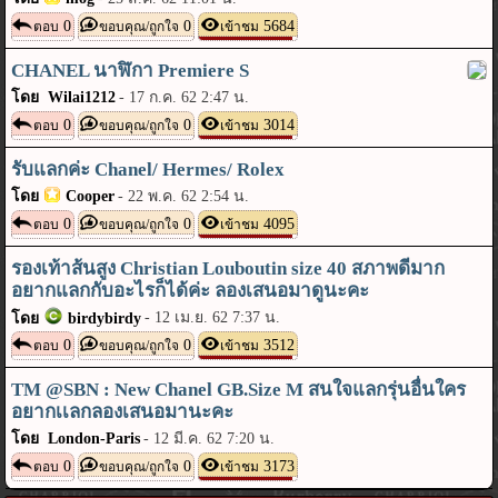
0
0
5684
ตอบ
ขอบคุณ/ถูกใจ
เข้าชม
CHANEL นาฬิกา Premiere S
โดย Wilai1212
-
17 ก.ค. 62 2:47 น.
0
0
3014
ตอบ
ขอบคุณ/ถูกใจ
เข้าชม
รับแลกค่ะ Chanel/ Hermes/ Rolex
โดย
Cooper
-
22 พ.ค. 62 2:54 น.
0
0
4095
ตอบ
ขอบคุณ/ถูกใจ
เข้าชม
รองเท้าส้นสูง Christian Louboutin size 40 สภาพดีมาก
อยากแลกกับอะไรก็ได้ค่ะ ลองเสนอมาดูนะคะ
-
12 เม.ย. 62 7:37 น.
โดย
birdybirdy
0
0
3512
ตอบ
ขอบคุณ/ถูกใจ
เข้าชม
TM @SBN : New Chanel GB.Size M สนใจแลกรุ่นอื่นใคร
อยากเเลกลองเสนอมานะคะ
โดย London-Paris
-
12 มี.ค. 62 7:20 น.
0
0
3173
ตอบ
ขอบคุณ/ถูกใจ
เข้าชม