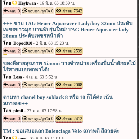
โดย
Heykwan
-
16 มิ.ย. 63 18:39 น.
0
0
7642
ตอบ
ขอบคุณ/ถูกใจ
เข้าชม
+++ ขาย TAG Heuer Aquaracer Lady/boy 32mm ประดับ
เพชรขาวมุก บานพับรุ่นใหม่/ TAG Heuer Aquracer lady
28mm ประดับเพชรหน้าดำ
โดย Dopod810
-
2 มิ.ย. 63 15:23 น.
2
0
2539
ตอบ
ขอบคุณ/ถูกใจ
เข้าชม
ของดีสายสุขภาพ Xiaomi วางจำหน่ายเครื่องปั่นน้ำผักผลไม้
ไร้สายแบบพกพาได้!
โดย Losa
-
4 เม.ย. 63 5:52 น.
0
0
2008
ตอบ
ขอบคุณ/ถูกใจ
เข้าชม
ตามหา chanel boy soblack 8 หรือ 10 ก็ได้ค่ะ เน้น
สภาพ90++
โดย pimii
-
27 ม.ค. 63 17:58 น.
0
0
2412
ตอบ
ขอบคุณ/ถูกใจ
เข้าชม
TM : ขอเสนอแลก Balenciaga Velo สภาพดี สีสวยค่ะ
โดย
mog
-
25 ส.ค. 62 11:01 น.