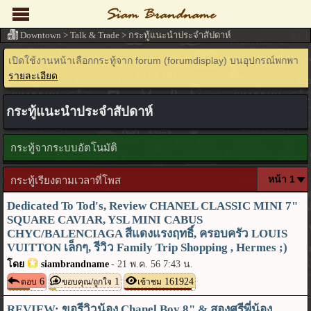
Downtown
>
Talk & Trade
>
กระทู้แนะนำประจำสัปดาห์
เปิดใช้งานหน้าเลือกกระทู้จาก forum (forumdisplay) บนอุปกรณ์พกพา
รายละเอียด
กระทู้แนะนำประจำสัปดาห์
กระทู้จากระบบอัตโนมัติ
กระทู้เรียงตามเวลาที่โพส
Dedicated To Tod's, Review CHANEL CLASSIC MINI 7"
SQUARE CAVIAR, YSL MINI CABUS
CHYC/BALENCIAGA สีแดงแรงฤทธิ์, ครอบครัว LOUIS
VUITTON เล็กๆ, รีวิว Family Trip Shopping , Hermes ;)
โดย
siambrandname
-
21 พ.ค. 56 7:43 น.
6
1
161924
ตอบ
ขอบคุณ/ถูกใจ
เข้าชม
REVIEW: ขอรีวิวน้อง Chanel Boy 8" & สองศรีพี่น้อง