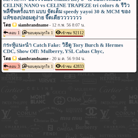
CELINE NANO vs CELINE TRAPEZE tri colors & รีวิว
พลีชีพครั้งแรก แบบ จัดเต็ม speedy yayoi 30 & MCM ของ
แท้ของปลอมดูง่าย จี๊ดเดียววววววว
โดย
siambrandname
-
12 ก.พ. 56 8:07 น.
1
1
92112
ตอบ
ขอบคุณ/ถูกใจ
เข้าชม
กระทู้แนะนำ Catch Fake: วิธีดู Tory Burch & Hermes
CDC, Show Off: Mulberry, YSL Cabas Chyc,
โดย
siambrandname
-
20 ม.ค. 56 9:04 น.
3
1
42833
ตอบ
ขอบคุณ/ถูกใจ
เข้าชม