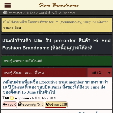
Downtown
>
Hi-End
>
แนะนำร้านค้า & Pre-order
เปิดใช้งานหน้าเลือกกระทู้จาก forum (forumdisplay) บนอุปกรณ์พกพา
รายละเอียด
แนะนำร้านค้า และ รับ pre-order สินค้า Hi End
Fashion Brandname (ห้องนี้อนุญาตให้ลงลิ
กระทู้จากระบบอัตโนมัติ
กระทู้เรียงตามเวลาที่โพส
เหมือนฝากเพื่อนซื้อ Executive trust member ขายมากกว่า
10 ปี บินเอง หิ้วเอง รอบบิน Paris สั่งของได้ถึง 10 June ส่ง
ของตั้งแต่ 15 June เป็นต้นไป
โดย
wnpnoon
-
6 มิ.ย. 66 2:20 น.
0
0
2538
ตอบ
ขอบคุณ/ถูกใจ
เข้าชม