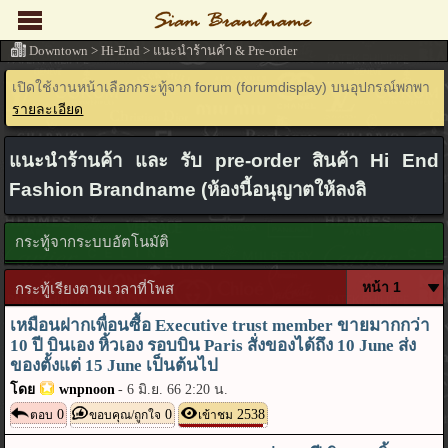
Downtown
>
Hi-End
>
แนะนำร้านค้า & Pre-order
เปิดใช้งานหน้าเลือกกระทู้จาก forum (forumdisplay) บนอุปกรณ์พกพา
รายละเอียด
แนะนำร้านค้า และ รับ pre-order สินค้า Hi End
Fashion Brandname (ห้องนี้อนุญาตให้ลงลิ
กระทู้จากระบบอัตโนมัติ
กระทู้เรียงตามเวลาที่โพส
เหมือนฝากเพื่อนซื้อ Executive trust member ขายมากกว่า
10 ปี บินเอง หิ้วเอง รอบบิน Paris สั่งของได้ถึง 10 June ส่ง
ของตั้งแต่ 15 June เป็นต้นไป
โดย
wnpnoon
-
6 มิ.ย. 66 2:20 น.
0
0
2538
ตอบ
ขอบคุณ/ถูกใจ
เข้าชม