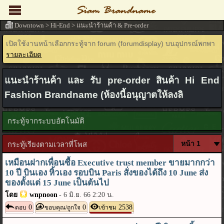
Downtown
>
Hi-End
>
แนะนำร้านค้า & Pre-order
เปิดใช้งานหน้าเลือกกระทู้จาก forum (forumdisplay) บนอุปกรณ์พกพา
รายละเอียด
แนะนำร้านค้า และ รับ pre-order สินค้า Hi End
Fashion Brandname (ห้องนี้อนุญาตให้ลงลิ
กระทู้จากระบบอัตโนมัติ
กระทู้เรียงตามเวลาที่โพส
เหมือนฝากเพื่อนซื้อ Executive trust member ขายมากกว่า
10 ปี บินเอง หิ้วเอง รอบบิน Paris สั่งของได้ถึง 10 June ส่ง
ของตั้งแต่ 15 June เป็นต้นไป
โดย
wnpnoon
-
6 มิ.ย. 66 2:20 น.
0
0
2538
ตอบ
ขอบคุณ/ถูกใจ
เข้าชม