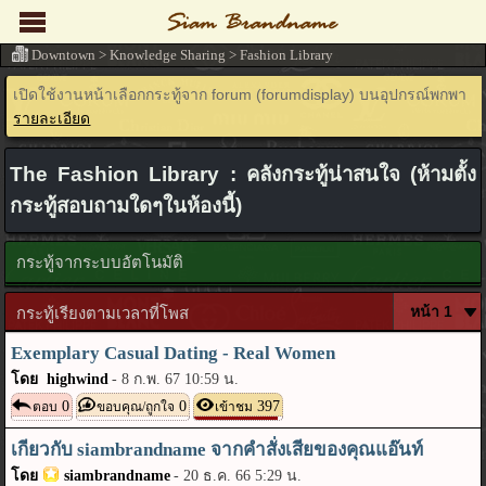
Downtown
>
Knowledge Sharing
>
Fashion Library
เปิดใช้งานหน้าเลือกกระทู้จาก forum (forumdisplay) บนอุปกรณ์พกพา
รายละเอียด
The Fashion Library : คลังกระทู้น่าสนใจ (ห้ามตั้ง
กระทู้สอบถามใดๆในห้องนี้)
กระทู้จากระบบอัตโนมัติ
กระทู้เรียงตามเวลาที่โพส
Exemplary Сasual Dating - Real Women
โดย highwind
-
8 ก.พ. 67 10:59 น.
0
0
397
ตอบ
ขอบคุณ/ถูกใจ
เข้าชม
เกียวกับ siambrandname จากคำสั่งเสียของคุณแอ๊นท์
โดย
siambrandname
-
20 ธ.ค. 66 5:29 น.