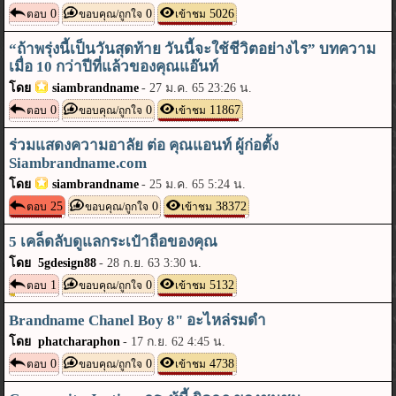
0
0
5026
ตอบ
ขอบคุณ/ถูกใจ
เข้าชม
“ถ้าพรุ่งนี้เป็นวันสุดท้าย วันนี้จะใช้ชีวิตอย่างไร” บทความ
เมื่อ 10 กว่าปีที่แล้วของคุณแอ๊นท์
โดย
siambrandname
-
27 ม.ค. 65 23:26 น.
0
0
11867
ตอบ
ขอบคุณ/ถูกใจ
เข้าชม
ร่วมแสดงความอาลัย ต่อ คุณแอนท์ ผู้ก่อตั้ง
Siambrandname.com
โดย
siambrandname
-
25 ม.ค. 65 5:24 น.
25
0
38372
ตอบ
ขอบคุณ/ถูกใจ
เข้าชม
5 เคล็ดลับดูแลกระเป๋าถือของคุณ
โดย 5gdesign88
-
28 ก.ย. 63 3:30 น.
1
0
5132
ตอบ
ขอบคุณ/ถูกใจ
เข้าชม
Brandname Chanel Boy 8" อะไหล่รมดำ
โดย phatcharaphon
-
17 ก.ย. 62 4:45 น.
0
0
4738
ตอบ
ขอบคุณ/ถูกใจ
เข้าชม