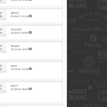
03-02-18,
10:24
:
0
djittmj
96
01-06-17,
15:16
:
0
juicystyle
64
21-03-17,
09:03
:
0
beepee
07
11-11-16,
19:23
:
0
ppow
62
17-10-16,
12:22
:
3
bee17
77
21-09-16,
20:03