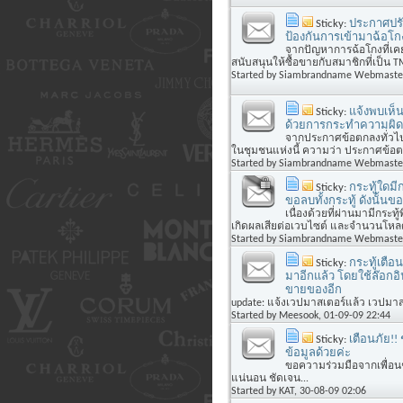
Sticky:
ประกาศปรั
ป้องกันการเข้ามาฉ้อโ
จากปัญหาการฉ้อโกงที่เคย
สนับสนุนให้ซื้อขายกับสมาชิกที่เป็น TM
Started by
Siambrandname Webmaste
Sticky:
แจ้งพบเห็น
ด้วยการกระทำความผิดเก
จากประกาศข้อตกลงทั่วไป 
ในชุมชนแห่งนี้ ความว่า ประกาศข้อตก
Started by
Siambrandname Webmaste
Sticky:
กระทู้ใดมี
ขอลบทั้งกระทู้ ดังนั้น
เนื่องด้วยที่ผ่านมามีกร
เกิดผลเสียต่อเวบไซต์ และจำนวนโหลด ด
Started by
Siambrandname Webmaste
Sticky:
กระทู้เตือ
มาอีกแล้ว โดยใช้ล๊อกอิ
ขายของอีก
update: แจ้งเวปมาสเตอร์แล้ว เวปมาส
Started by
Meesook
, 01-09-09 22:44
Sticky:
เตือนภัย!!
ข้อมูลด้วยค่ะ
ขอความร่วมมือจากเพื่อนๆ
แน่นอน ชัดเจน...
Started by
KAT
, 30-08-09 02:06