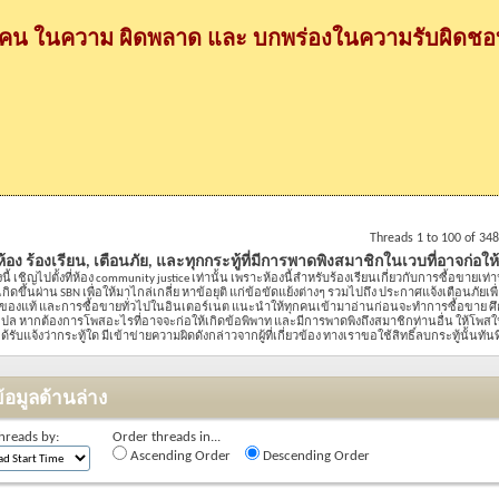
กคน ในความ ผิดพลาด และ บกพร่องในความรับผิดชอบ
Threads 1 to 100 of 34
 ห้อง ร้องเรียน, เตือนภัย, และทุกกระทู้ที่มีการพาดพิงสมาชิกในเวบที่อาจก่อให
องนี้ เชิญไปตั้งที่ห้อง community justice เท่านั้น เพราะห้องนี้สำหรับร้องเรียนเกี่ยวกับการซื้อขายเท่า
ี่เกิดขึ้นผ่าน SBN เพื่อให้มาไกล่เกลี่ย หาข้อยุติ แก่ข้อขัดแย้งต่างๆ รวมไปถึง ประกาศแจ้งเตือนภัย
ของแท้ และการซื้อขายทั่วไปในอินเตอร์เนต แนะนำให้ทุกคนเข้ามาอ่านก่อนจะทำการซื้อขาย ศึ
 หากต้องการโพสอะไรที่อาจจะก่อให้เกิดข้อพิพาท และมีการพาดพิงถึงสมาชิกท่านอื่น ให้โพสในห้
รับแจ้งว่ากระทู้ใด มีเข้าข่ายความผิดดังกล่าวจากผู้ที่เกี่ยวข้อง ทางเราขอใช้สิทธิ์ลบกระทู้นั้นทันท
้อมูลด้านล่าง
hreads by:
Order threads in...
Ascending Order
Descending Order