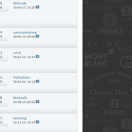
16
delricado
56
16-05-17,
13:25
69
aommyompiang
29
30-05-13,
09:00
11
srirat
31
26-01-13,
16:41
63
PoOnyExSer
69
28-03-26,
14:12
78
kk44nn00
86
04-08-14,
00:05
77
IamGung
93
26-11-12,
23:31