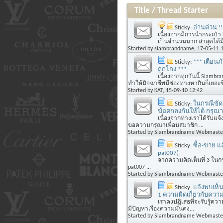
Title
/
Thread Starter
Sticky:
อ่านด่วน !
เนื่องจากมีการนำกระเป๋
เป็นจำนวนมาก ล่าสุดได้มี
Started by
siambrandname
, 17-05-11 
Sticky:
*** เตือนภ
ถูกโกง ***
เนื่องจากทุกวันนี้ Siamb
ทำให้มิจฉาชีพมีช่องทางหากินก็เยอะข
Started by
KAT
, 15-09-10 12:42
Sticky:
ในกรณีขัดแ
ข้อตกลงกันให้ได้ กรุณา.
เนื่องจากทางเราได้รับแจ้ง
ขอความกรุณาเพื่อนสมาชิก ...
Started by
Siambrandname Webmaste
Sticky:
ซื้อ-ขาย แ
pat007)
จากความคิดเห็นที่ 3 ในกระ
pat007 ...
Started by
Siambrandname Webmaste
Sticky:
แจ้งพบเห็
1 ความผิดเกี่ยวกับควา
เราคงปฏิเสธที่จะรับรู้ควา
มีปัญหาเรื่องความมั่นคง...
Started by
Siambrandname Webmaste