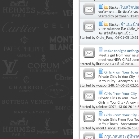
Sticky:
ใบเสร็จป
ขอโทษค่ะ....ผิดห้องไปหน่
Started by
pattanan
, 11-0
Sticky:
คำแนะนำที่
จาก: takatoon ถึง: Oldie_
คะ หวัดดีค่ะคุณแป้ง...
Started by
Oldie_Pang
, 06-01-08 10:31
Make tonight unforge
Meet a girl from your neig
meet you NEW GIRLS Jennif
Started by
lita1122
, 04-08-26 20:04
Girls From Your Town
Private Girls In Your City 
In Your City - Anonymous Ca
Started by
wagoo_248
, 14-06-26 02:51
Girls From Your City 
Private Girls In Your Town 
Girls In Your City - Anonym
Started by
rainfon13074
, 13-06-26 14:
Girls From Your City 
Private Girls From Your To
In Your Town - Anonymous 
Started by
monEt_nong
, 11-06-26 15:0
กรุณาลบกระทู้ที่พาด