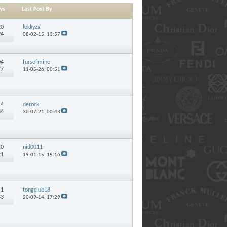
ws
Last Post By
20
lekkyza
94
08-02-15,
13:57
04
fursofmine
77
11-05-26,
00:51
:
4
derock
84
30-07-21,
00:43
20
nid0011
21
19-01-15,
15:16
:
1
tongclub18
83
20-09-14,
17:29