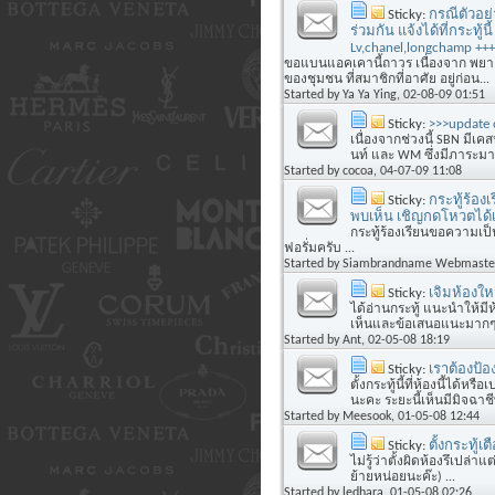
Sticky:
กรณีตัวอย่า
ร่วมกัน แจ้งได้ที่กระทู้น
Lv,chanel,longchamp +++
ขอแบนแอคเคานี้ถาวร เนื่องจาก พยาย
ของชุมชน ที่สมาชิกที่อาศัย อยู่ก่อน...
Started by
Ya Ya Ying
, 02-08-09 01:51
Sticky:
>>>update c
เนื่องจากช่วงนี้ SBN มี
นท์ และ WM ซึ่งมีภาระมากมา
Started by
cocoa
, 04-07-09 11:08
Sticky:
กระทู้ร้องเ
พบเห็น เชิญกดโหวตได้
กระทู้ร้องเรียนขอความเป็นธ
ฟอรั่มครับ ...
Started by
Siambrandname Webmaste
Sticky:
เจิมห้องให
ได้อ่านกระทู้ แนะนำให้
เห็นและข้อเสนอแนะมากๆเ
Started by
Ant
, 02-05-08 18:19
Sticky:
เราต้องป้
ตั้งกระทู้นี้ที่ห้องนี้ได้หร
นะคะ ระยะนี้เห็นมีมิจฉาชี
Started by
Meesook
, 01-05-08 12:44
Sticky:
ตั้งกระทู้เ
ไม่รู้ว่าตั้งผิดห้องรึเปล่
ย้ายหน่อยนะค๊ะ) ...
Started by
ledhara
, 01-05-08 02:26