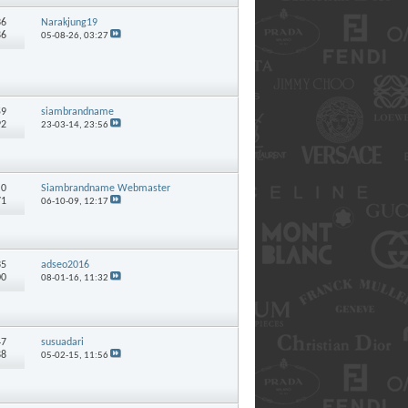
36
Narakjung19
86
05-08-26,
03:27
59
siambrandname
92
23-03-14,
23:56
:
0
Siambrandname Webmaster
71
06-10-09,
12:17
35
adseo2016
00
08-01-16,
11:32
47
susuadari
88
05-02-15,
11:56