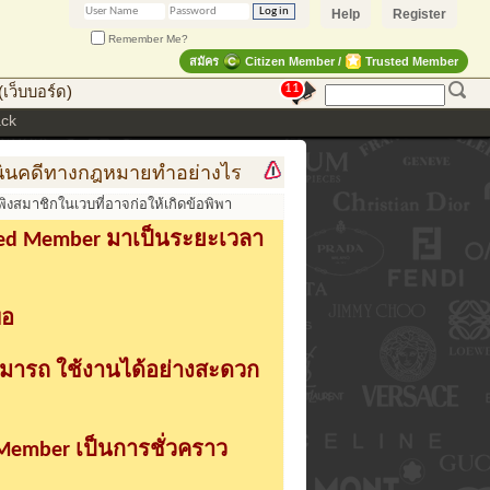
Help
Register
Remember Me?
สมัคร
Citizen Member /
Trusted Member
11
เว็บบอร์ด)
ack
างกฎหมายทำอย่างไร
การสร้าง สินค้าแฟชั่น สู่สินค้า
าดพิงสมาชิกในเวบที่อาจก่อให้เกิดข้อพิพา
sted Member มาเป็นระยะเวลา
่อ
ามารถ ใช้งานได้อย่างสะดวก
 Member เป็นการชั่วคราว