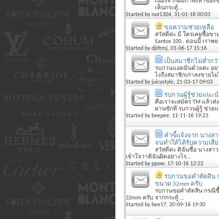
เนื่องจากผมกำลังหาของขว
เห็นกระทู้...
Started by
nut1304
, 31-01-18 00:03
ขอความช่วยเหลือ
สวัสดีค่ะ มี ใครเคยซื้อขา
Santos 100.. ตอนนี้ เราพยา
Started by
djittmj
, 01-06-17 15:16
เป็นสมาชิกไม่ต่ำกว่
รบกวนแอดมินด้วยค่ะ อย
ไงถึงสมาชิกเก่าลงขายไม่ไ
Started by
juicystyle
, 21-03-17 09:03
รบกวนผู้รู้ช่วยแนะ
คือเราจะสมัคร TM แล้วส่ง
ผ่านซักที รบกวนผู้รู้ ช่วย
Started by
beepee
, 11-11-16 19:23
คำฃี้แจ้งจาก นางส
จนทำให้ได้รับความเส
สวัสดีค่ะ ดิฉันชื่อ นางสา
เข้าใจว่าดิฉันผิดอย่างไร...
Started by
ppow
, 17-10-16 12:22
รบกวนขอคำตัดสิน กร
ขนาด 32mm ครับ
รบกวนขอคำตัดสิน กรณีซื
32mm ครับ จากกระทู้ ...
Started by
bee17
, 20-09-16 19:30