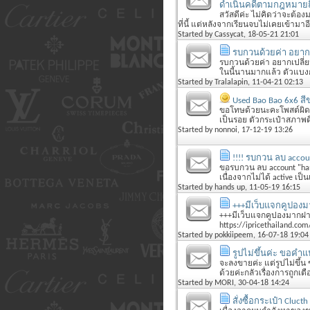
ดำเนินคดีตามกฎหมายถึงท
สวัสดีค่ะ ไม่คิดว่าจะต้องม
ที่นี้ แต่หลังจากเรียนจบไม่เคยเข้ามาอี
Started by
Cassycat
, 18-05-21 21:01
รบกวนด้วยค่า อยากเ
รบกวนด้วยค่า อยากเปลี่ยน
ในนี้นานมากแล้ว ตัวแบงก์ที
Started by
Tralalapin
, 11-04-21 02:13
Used Bao Bao 6x6 สี
ขอโทษด้วยนะคะโพสต์ผิดกระ
เป็นรอย ตัวกระเป๋าสภาพดี 
Started by
nonnoi
, 17-12-19 13:26
!!!! รบกวน ลบ accoun
ขอรบกวน ลบ account "hands 
เนื่องจากไม่ได้ active เป
Started by
hands up
, 11-05-19 16:15
+++มีเว็บแจกคูปอง
+++มีเว็บแจกคูปองมากฝากก
https://ipricethailand.com
Started by
pokkiipeem
, 16-07-18 19:04
รูปไม่ขึ้นค่ะ ขอคำ
จะลงขายค่ะ แต่รูปไม่ขึ
ด้วยค่ะกลัวเรื่องการถูกเต
Started by
MORI
, 30-04-18 14:24
สั่งซื้อกระเป๋า Cluc