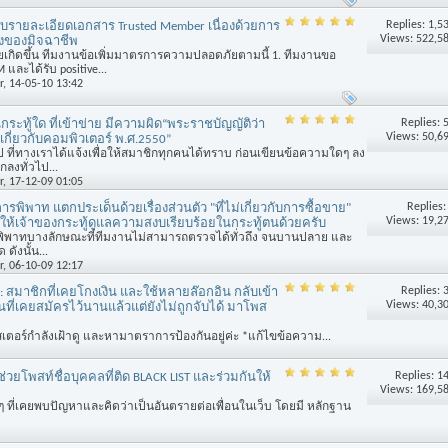
Replies:
1,5
บรายละเอียดเอกสาร Trusted Member เนื่องด้วยการ
Views: 522,5
กงของมิจฉาชีพ
เกิดขึ้น ทีมงานข้อเพิ่มมาตรการความปลอดภัยตามนี้ 1. ทีมงานขอ
 และได้รับ positive...
r
, 14-05-10 13:42
Replies:
กระทู้ใด ที่เข้าข่าย มีความผิด“พระราชบัญญัติว่า
Views: 50,6
ี่ยวกับคอมพิวเตอร์ พ.ศ.2550”
ที่ทางเราได้แจ้งเพื่อให้สมาชิกทุกคนได้ทราบ ก่อนเขียนข้อความใดๆ ลง
ลงทั่วไป...
r
, 17-12-09 01:05
Replies
การพิพาท แตกประเด็นด้วยเรื่องส่วนตัว "ที่ไม่เกี่ยวกับการซื้อขาย"
Views: 19,2
ขอให้เจ้าของกระทู้ดูแลความสงบเรียบร้อยในกระทู้ตนด้วยครับ
ะทู้พิพาทบางลักษณะที่ทีมงานไม่สามารถตรวจได้ทั่วถึง จนบานปลาย และ
ังนั้น...
r
, 06-10-09 12:17
Replies:
น: สมาชิกที่เคยโกงเงิน และใช้หลายล๊อกอิน กลับเข้า
Views: 40,3
นที่เคยสมัครไว้นานแล้วแต่ยังไม่ถูกจับได้ มาโพส
เตอร์กำลังเฝ้าดู และหามาตราการป้องกันอยู่ค่ะ *แก้ไขข้อความ...
Replies:
1
 ช่วยโพสท์ชื่อบุคคลที่ติด BLACK LIST และร่วมกันให้
Views: 169,5
 ที่เคยพบปัญหาและคิดว่าเป็นอันตรายต่อเพื่อนในเว็บ โดยมี หลักฐาน