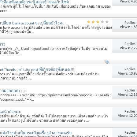
Views: 4,2
ี่สุดทั้งคนตั้งกระทู้ และเจ้าของเว็บไซต์
าตั้งกระทู้นี้ ไม่ได้เล่นเว็บนี้มาเกินสิบปี เมื่อก่อนสมัยเรียน เคยมาขายของ
กเลย...
Replies
ปลี่ยน bank account จะเปลี่ยนยังไงคะ
Views: 1,6
 bank account จะเปลี่ยนยังไงคะ พอดีว่าเราไม่ได้เข้ามาตั้งกระทู้ขายของ
่ใช้อยู่ก่อนหน้านั้น...
Replies
ขาว
Views: 7,7
ทู้ค่ะ _/\_ Used in good condition สภาพยังดีอยู่ค่ะ ไม่มีขาด ขอบไม่
ไม่มีสีตกใส่...
Replies
t "hands up" และ post ที่เกี่ยวข้องทั้งหมด !!!!
Views: 10,9
up" และ post ที่เกี่ยวข้องทั้งหมด ทั้งก่อน edit และหลัง edit ค่ะ
็นเวลานานมากแล้ว ...
Replies
มากฝากกกก++++
Views: 12,5
กก++++ --> Website : https://ipricethailand.com/coupons/ --> Lazada :
/coupons/lazada/ -->...
Replies
แนะนำด้วยค่ะ
Views: 12,2
้น ขอคำแนะนำด้วยค่ะ สวัสดีค่ะ ไม่ได้ลงขายมานานแล้วค่ะขอคำแนะนำ
ือนค่ะโพสแล้วรูปไม่ขึ้นค่ะ ช่วยแนะนำด้วยค่ะขอบคุณค่ะ ...
Replies
th แต่จริงๆมันเป็นกระเป๋าเครื่องสำอางนะครับ
Views: 14,2