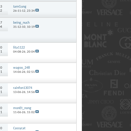
43
IamGung
32
26-11-12,
23:34
47
being_nuch
04
31-12-10,
10:19
:
0
lita1122
 1
04-08-26,
20:04
:
0
wagoo_248
 1
14-06-26,
02:51
:
0
rainfon13074
 1
13-06-26,
14:56
:
0
monEt_nong
 1
11-06-26,
15:02
:
0
Cassycat