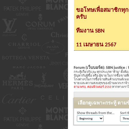
ขอโทษเพื่อสมาชิกทุ
ครับ
ทีมงาน SBN
11 เมษายน 2567
Forum (เว็บบอร์ด):
SBN justice :
กระทู้เกี่ยวกับ jtp ทุกประเภท "ห้าม" ตั้งห้
ปัญหากับผู้ซื้อ หรือ ผู้ขาย ในการซื้อขายท
โกงต่างๆในการซื้อขายสินค้าแบรนด์เนม
ขาย และความสงบสุขของบ้านพวกเราจ้า ปล
ตาม พรบ. คอมพิวเตอร์ 2550
หากทางเราได้
เลือกดูเฉพาะกระทู้ ตามข
Show threads from the...
Sort t