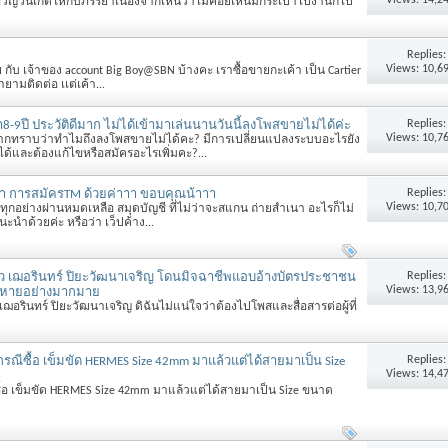
ัญวันเกิดให้กับภรรยาเนื่องจากเห็นว่าไม่ค่อยเห็นมีกระเป๋าไปงานก็ไป
Replies
Views: 10,6
ย กับ เจ้าของ account Big Boy@SBN บ้างคะ เราซื้อขายกะเค้า เป็น Cartier
ยามติดต่อ เเต่เค้า...
Replies
า8-9ปี ประวัติดีมาก ไม่ได้เข้ามาเล่นนานวันนี้ลงโพสขายไม่ได้ค่ะ
Views: 10,7
ากทราบว่าทำไมถึงลงโพสขายไม่ได้คะ? มีการเปลี่ยนแปลงระบบอะไรยัง
ด้และต้องแก้ไขหรือสมัครอะไรเพิ่มคะ?...
Replies
นำ การสมัครTM ด้วยค่าาา ขอบคุณน้าาา
Views: 10,7
ทุกอย่างผ่านหมดเหลือ สมุดบัญชี ที่ไม่ว่าจะสแกน ถ่ายสำเนา อะไรก็ไม่
แนะนำด้วยค่ะ หรือว่า เว็ปค้าง...
Replies
าว เฌอรินทร์ ปิยะวัฒนาเจริญ โดนมิจฉาชีพแอบอ้างบัตรประชาชน
Views: 13,9
ียหายอย่างมากมาย
วเฌอรินทร์ ปิยะวัฒนาเจริญ ดิฉันไม่แน่ใจว่าต้องไปโพสและสื่อสารต่อผู้ที่
Replies
ณีซื้อ เข็มขัด HERMES Size 42mm มาแล้วแต่ได้สายมาเป็น Size
Views: 14,4
้อ เข็มขัด HERMES Size 42mm มาแล้วแต่ได้สายมาเป็น Size ขนาด