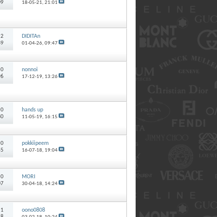
09
18-05-21,
21:01
:
2
DIDITAn
89
01-04-26,
09:47
:
0
nonnoi
96
17-12-19,
13:26
:
0
hands up
80
11-05-19,
16:15
:
0
pokkiipeem
55
16-07-18,
19:04
:
0
MORI
07
30-04-18,
14:24
:
1
oono0808
48