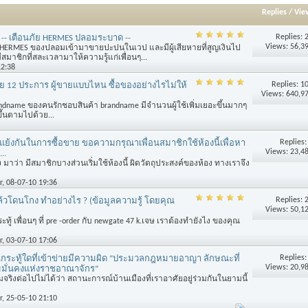
Replies
/
Vie
Replies:
! -- เตือนภัย HERMES ปลอมระบาด --
Views: 56,3
า HERMES ของปลอมเข้ามาขายปะปนในเวป และมีผู้เสียหายที่สูญเงินไป
สมาชิกที่สละเวลามาให้ความรู้แก่เพื่อนๆ...
12:38
Replies:
1
ัย 12 ประการ ผู้ขายแบบไหน ซื้อของอย่างไรไม่ให้
Views: 640,9
randname ของคนรักชอบสินค้า brandname มีจำนวนผู้ใช้เพิ่มเยอะขึ้นมากๆ
ึ้นตามไปด้วย...
Replies
ย้งกันในการซื้อขาย ขอความกรุณาเพื่อนสมาชิกใช้ห้องนี้เพื่อหา
Views: 23,4
..
 มาว่า มีสมาชิกบางส่วนเริ่มใช้ห้องนี้ ผิดวัตถุประสงค์ของห้อง ทางเราจึง
r
, 08-07-10 19:36
Replies:
ล้วโดนโกง ทำอย่างไร ? (ข้อมูลความรู้ โดยคุณ
Views: 50,1
ทู้ เพื่อนๆ ที่ pre -order กับ newgate 47 k.เจษ เราต้องทำยังไง ของคุณ
r
, 03-07-10 17:06
Replies
นกระทู้ใดที่เข้าข่ายมีความผิด “ประมวลกฎหมายอาญา ลักษณะที่
Views: 20,9
มมั่นคงแห่งราชอาณาจักร”
มจริงต่อไปไม่ได้ว่า สถานะการณ์บ้านเมืองที่เราอาศัยอยู่ร่วมกันในยามนี้
r
, 25-05-10 21:10