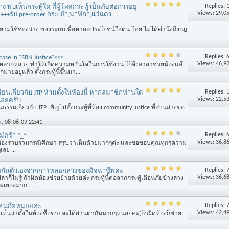
Replies:
ง พบเห็นกระทู้ใด ที่ผู้โพสกระทู้ เป็นภัยต่อการอยู่
Views: 29,0
ี้ +++รับ pre-order กระเป๋า,นาฬิกา,เเว่นตา
ามใช้ช่องว่าง ของระบบเพื่อหาผลประโยชน์ใส่ตน โดย ไม่ได้คำนึงถึงกฎ
Replies:
ase in "SBN Justice"<<<
Views: 46,9
เคสหลากหลาย ทำให้เกิดความหวั่นใจในการใช้งาน โก้จึงอาสาช่วยน้องแอ๊
ยอยู่แล้ว ตั้งกระทู้นี้ขึ้นมา...
Replies:
รียนเกี่ยวกับ JTP ห้ามตั้งในห้องนี้ หากสมาชิกท่านใด
Views: 22,5
เลยครับ
รรมเกี่ยวกับ JTP เชิญไปตั้งกระทู้ที่ห้อง community justice ที่ส่วนล่างขอ
r
, 08-06-09 22:41
Replies:
ม่คร้า ^_^
Views: 36,8
มีห้องรวบรวมกรณีศึกษา สรุปว่าเห็นด้วยมากๆค่ะ และขอขอบคุณทุกๆความ
ลย ...
Replies:
องกันตัวเองจากการหลอกลวงของมิจฉาชีพค่ะ
Views: 36,6
ือเปล่าก็ไม่รู้ ถ้าผิดห้องช่วยย้ายด้วยค่ะ กระทู้นี้ต่อจากกระทู้เตือนภัยข้างล่าง
พเยอะมาก.......
Replies:
ตือนภัยหน่อยค่ะ
Views: 42,4
าแต่เห็นว่าตั้งในห้องซื้อขายจะได้ผ่านตากันมากๆหน่อยค่ะ(ถ้าผิดห้องก็ช่วย