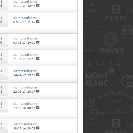
:
1
siambrandname
06
31-05-17,
12:44
:
1
siambrandname
28
07-05-17,
11:42
:
1
siambrandname
40
03-05-17,
19:20
:
1
siambrandname
64
21-04-17,
14:40
:
1
siambrandname
25
14-04-17,
13:18
:
1
siambrandname
51
22-01-17,
20:17
:
1
siambrandname
72
24-12-16,
00:16
:
1
siambrandname
97
18-12-16,
20:02