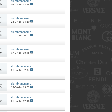
:
1
siambrandname
90
01-08-16,
18:28
:
1
siambrandname
53
26-07-16,
14:10
:
1
siambrandname
49
20-07-16,
00:03
:
1
siambrandname
19
17-07-16,
18:45
:
1
siambrandname
55
26-06-16,
09:47
:
1
siambrandname
85
22-06-16,
15:05
:
1
siambrandname
52
06-06-16,
19:18