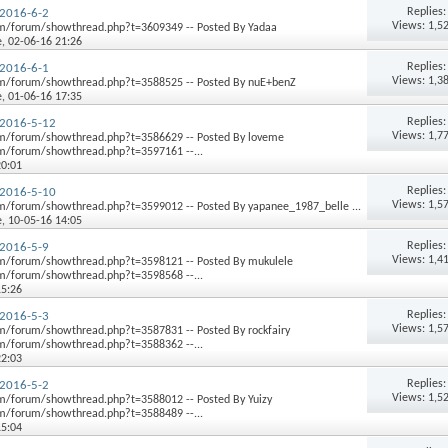
Replies
2016-6-2
Views: 1,5
m/forum/showthread.php?t=3609349 -- Posted By Yadaa
e
, 02-06-16 21:26
Replies
2016-6-1
Views: 1,3
m/forum/showthread.php?t=3588525 -- Posted By nuE+benZ
e
, 01-06-16 17:35
Replies
2016-5-12
Views: 1,7
m/forum/showthread.php?t=3586629 -- Posted By loveme
/forum/showthread.php?t=3597161 --...
20:01
Replies
2016-5-10
Views: 1,5
/forum/showthread.php?t=3599012 -- Posted By yapanee_1987_belle ...
e
, 10-05-16 14:05
Replies
2016-5-9
Views: 1,4
m/forum/showthread.php?t=3598121 -- Posted By mukulele
/forum/showthread.php?t=3598568 --...
15:26
Replies
2016-5-3
Views: 1,5
/forum/showthread.php?t=3587831 -- Posted By rockfairy
/forum/showthread.php?t=3588362 --...
22:03
Replies
2016-5-2
Views: 1,5
/forum/showthread.php?t=3588012 -- Posted By Yuizy
/forum/showthread.php?t=3588489 --...
15:04