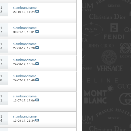
:
1
siambrandname
62
23-10-18,
11:24
:
1
siambrandname
57
30-01-18,
13:01
:
1
siambrandname
33
27-08-17,
19:28
:
1
siambrandname
07
24-08-17,
10:16
:
1
siambrandname
20
24-07-17,
20:48
:
1
siambrandname
71
13-07-17,
17:06
:
1
siambrandname
34
13-06-17,
21:34