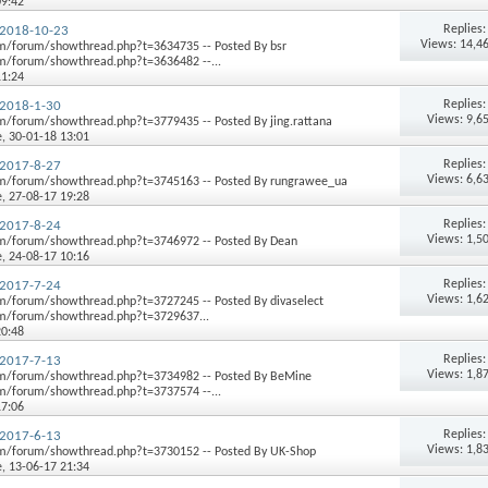
09:42
Replies
2018-10-23
Views: 14,4
/forum/showthread.php?t=3634735 -- Posted By bsr
/forum/showthread.php?t=3636482 --...
11:24
Replies
2018-1-30
Views: 9,6
/forum/showthread.php?t=3779435 -- Posted By jing.rattana
e
, 30-01-18 13:01
Replies
2017-8-27
Views: 6,6
m/forum/showthread.php?t=3745163 -- Posted By rungrawee_ua
e
, 27-08-17 19:28
Replies
2017-8-24
Views: 1,5
m/forum/showthread.php?t=3746972 -- Posted By Dean
e
, 24-08-17 10:16
Replies
2017-7-24
Views: 1,6
/forum/showthread.php?t=3727245 -- Posted By divaselect
m/forum/showthread.php?t=3729637...
20:48
Replies
2017-7-13
Views: 1,8
m/forum/showthread.php?t=3734982 -- Posted By BeMine
/forum/showthread.php?t=3737574 --...
17:06
Replies
2017-6-13
Views: 1,8
m/forum/showthread.php?t=3730152 -- Posted By UK-Shop
e
, 13-06-17 21:34