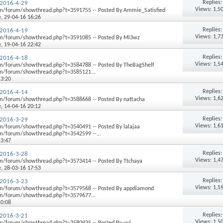
Replies
2016-4-29
Views: 1,5
m/forum/showthread.php?t=3591755 -- Posted By Ammie_Satisfied
e
, 29-04-16 16:26
Replies
2016-4-19
Views: 1,7
m/forum/showthread.php?t=3591085 -- Posted By Mi3wz
e
, 19-04-16 22:42
Replies
2016-4-18
Views: 1,5
m/forum/showthread.php?t=3584788 -- Posted By TheBagShelf
m/forum/showthread.php?t=3585121...
13:20
Replies
2016-4-14
Views: 1,6
m/forum/showthread.php?t=3588668 -- Posted By nattacha
e
, 14-04-16 20:12
Replies
2016-3-29
Views: 1,6
/forum/showthread.php?t=3540491 -- Posted By lalajaa
/forum/showthread.php?t=3542599 --...
13:47
Replies
2016-3-28
Views: 1,4
m/forum/showthread.php?t=3573414 -- Posted By Ttchaya
e
, 28-03-16 17:53
Replies
2016-3-23
Views: 1,5
m/forum/showthread.php?t=3579568 -- Posted By appdiamond
m/forum/showthread.php?t=3579677...
10:08
Replies
2016-3-21
Views: 1,5
/forum/showthread.php?t=3580935 -- Posted By uui