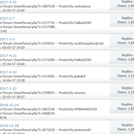
Replies
2017-5-31
Views: 1,6
m/forum/showthread.php?t=3687558 -- Posted By santoskwai
e
, 31-05-17 12:44
Replies
2017-5-7
Views: 1,6
m/forum/showthread.php?t=3717732 -- Posted By Pakkad2365
m/forum/showthread.php?t=3717986...
11:42
Replies
2017-5-3
Views: 1,6
m/forum/showthread.php?t=3704055 -- Posted By watthanaphon@sbn
e
, 03-05-17 19:20
Replies
2017-4-21
Views: 1,6
m/forum/showthread.php?t=3715284 -- Posted By Pakkad2365
e
, 21-04-17 14:40
Replies
2017-4-14
Views: 1,5
/forum/showthread.php?t=3714365 -- Posted By gokukid
e
, 14-04-17 13:18
Replies
2017-1-22
Views: 2,1
m/forum/showthread.php?t=2708455 -- Posted By vezzoso
e
, 22-01-17 20:17
Replies
2016-12-24
Views: 1,8
m/forum/showthread.php?t=3667246 -- Posted By MYBRAND2556
m/forum/showthread.php?t=3668242...
00:16
Replies
2016-12-18
Views: 1,3
m/forum/showthread.php?t=3672226 -- Posted By pantaree42