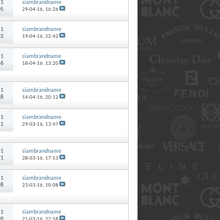
:
1
siambrandname
05
29-04-16,
16:26
:
1
siambrandname
33
19-04-16,
22:42
:
1
siambrandname
46
18-04-16,
13:20
:
1
siambrandname
28
14-04-16,
20:12
:
1
siambrandname
11
29-03-16,
13:47
:
1
siambrandname
71
28-03-16,
17:53
:
1
siambrandname
98
23-03-16,
10:08
:
1
siambrandname
09
21-03-16,
22:58