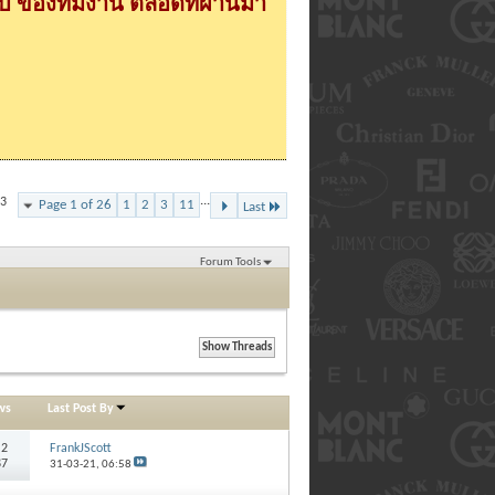
 ของทีมงาน ตลอดที่ผ่านมา
...
73
Page 1 of 26
1
2
3
11
Last
Forum Tools
ws
Last Post By
:
2
FrankJScott
87
31-03-21,
06:58