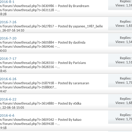
Replies
2016-8-1
Views: 1,5
m/forum/showthread.php?t=3630986 -- Posted By Brandream
/forum/showthread.php?t=3631128 --...
18:28
Replies
2016-7-26
Views: 1,6
m/forum/showthread.php?t=3627857 -- Posted By yapanee_1987_belle
e
, 26-07-16 14:10
Replies
2016-7-20
Views: 1,5
/forum/showthread.php?t=3605884 -- Posted By daolinda
/forum/showthread.php?t=3609046 --...
00:03
Replies
2016-7-17
Views: 1,5
/forum/showthread.php?t=3626550 -- Posted By Parisians
/forum/showthread.php?t=3626556 --...
18:45
Replies
2016-6-26
Views: 1,7
m/forum/showthread.php?t=3587938 -- Posted By saransaran
m/forum/showthread.php?t=3588007...
09:47
Replies
2016-6-22
Views: 1,6
m/forum/showthread.php?t=3614880 -- Posted By v0dka
e
, 22-06-16 15:05
Replies
2016-6-6
Views: 1,7
m/forum/showthread.php?t=3609342 -- Posted By kakao
/forum/showthread.php?t=3609438 --...
19:18