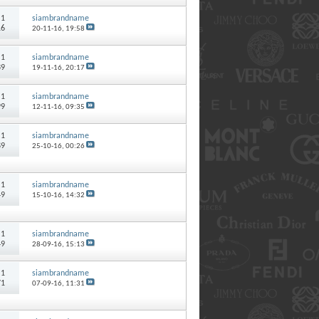
:
1
siambrandname
16
20-11-16,
19:58
:
1
siambrandname
39
19-11-16,
20:17
:
1
siambrandname
99
12-11-16,
09:35
:
1
siambrandname
89
25-10-16,
00:26
:
1
siambrandname
49
15-10-16,
14:32
:
1
siambrandname
49
28-09-16,
15:13
:
1
siambrandname
71
07-09-16,
11:31