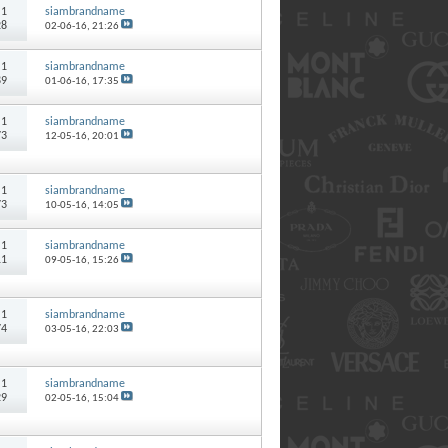
:
1
siambrandname
28
02-06-16,
21:26
:
1
siambrandname
89
01-06-16,
17:35
:
1
siambrandname
73
12-05-16,
20:01
:
1
siambrandname
73
10-05-16,
14:05
:
1
siambrandname
11
09-05-16,
15:26
:
1
siambrandname
74
03-05-16,
22:03
:
1
siambrandname
29
02-05-16,
15:04