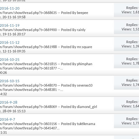
e
, 18-12-16 20:02
Replies
2016-11-20
Views: 1,6
m/forum/showthread.php?t=3668635 -- Posted By beepee
e
, 20-11-16 19:58
Replies
2016-11-19
Views: 1,5
/forum/showthread.php?t=3669900 -- Posted By rainly
e
, 19-11-16 20:17
Replies
2016-11-12
Views: 1,3
m/forum/showthread.php?t=3661988 -- Posted By mr.square
e
, 12-11-16 09:35
Replies
2016-10-25
Views: 1,7
m/forum/showthread.php?t=3631815 -- Posted By phimphan
/forum/showthread.php?t=3651877 --...
00:26
Replies
2016-10-15
Views: 1,7
m/forum/showthread.php?t=3648070 -- Posted By sevenxx10
/forum/showthread.php?t=3648381 --...
14:32
Replies
2016-9-28
Views: 1,6
m/forum/showthread.php?t=3648069 -- Posted By diamond_girl
e
, 28-09-16 15:13
Replies
2016-9-7
Views: 1,7
m/forum/showthread.php?t=3603156 -- Posted By tuktikmama
m/forum/showthread.php?t=3645407...
11:31