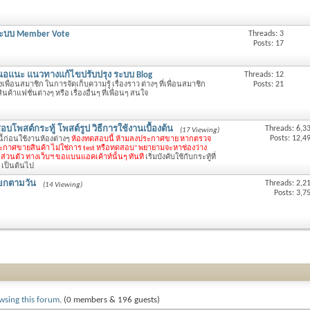
ระบบ Member Vote
Threads: 3
Posts: 17
นอแนะ แนวทางแก้ไขปรับปรุง ระบบ Blog
Threads: 12
Posts: 21
พื่อนสมาชิก ในการจัดเก็บความรู้ เรื่องราว ต่างๆ ที่เพื่อนสมาชิก
สินค้าแฟชั่นต่างๆ หรือ เรื่องอื่นๆ ที่เพื่อนๆ สนใจ
บโพสต์กระทู้ โพสต์รูป วิธีการใช้งานเบื้องต้น
Threads: 6,3
(17 Viewing)
Posts: 12,4
ี้ก่อนใช้งานห้องต่างๆ
ห้องทดสอบนี้ ห้ามลงประกาศขาย หากตรวจ
ระกาศขายสินค้า ไม่ใช่การ test หรือทดสอบ" พยายามจะหาช่องว่าง
์ส่วนตัว ทางเว็บฯ ขอแบนแอคเค้าท์นั้นๆ ทันที
เริ่มบังคับใช้กับกระทู้ที่
 เป็นต้นไป
ยกตามวัน
Threads: 2,2
(14 Viewing)
Posts: 3,7
wsing this forum
. (0 members & 196 guests)