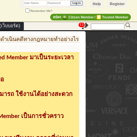
Help
Register
Remember Me?
สมัคร
Citizen Member /
Trusted Member
11
เว็บบอร์ด)
เนินคดีทางกฎหมายทำอย่างไร
การสร้าง สินค้าแฟชั่น 
sted Member มาเป็นระยะเวลา
่อ
ามารถ ใช้งานได้อย่างสะดวก
 Member เป็นการชั่วคราว