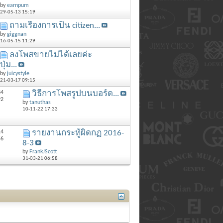
by
earnpum
29-05-13
15:19
ถามเรื่องการเป็น citizen...
by
giggnan
16-05-15
11:29
ลงโพสขายไม่ได้เลยค่ะ
ปุ่ม...
by
juicystyle
21-03-17
09:15
34
วิธีการโพสรูปบนบอร์ด...
92
by
tanuthas
10-11-22
17:33
14
รายงานกระทู้ผิดกฏ 2016-
56
8-3
by
FrankJScott
31-03-21
06:58