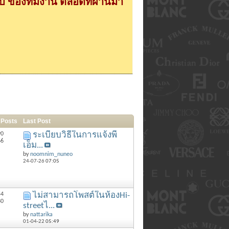
 ของทีมงาน ตลอดที่ผ่านมา
 Posts
Last Post
90
ระเบียบวิธีในการแจ้งพี
66
เอ็ม...
by
noomnim_nuneo
24-07-26
07:05
54
ไม่สามารถโพสต์ในห้องHi-
30
streetไ...
by
nattarika
01-04-22
05:49