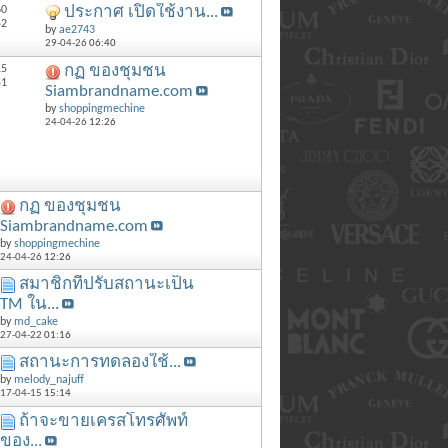
60
ประกาศ เปิดใช้งาน...
52
by
ae2743
29-04-26
06:40
15
กฏ ของชุมชน
51
Siambrandname.com
by
shoppingmechine
24-04-26
12:26
กฏ ของชุมชน
Siambrandname.com
by
shoppingmechine
24-04-26
12:26
สมาชิกที่ปรับสถานะเป็น
TM ใน...
by
md_cake
27-04-22
01:16
สถานะการทดลองใช้...
by
melody_najuff
17-04-15
15:14
ถ้าจะขายเครสโทรศัพท์
ของ...