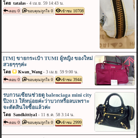
โดย tatalas
-
4 เม.ย. 59 14:43 น.
0
0
10708
ตอบ
ขอบคุณ/ถูกใจ
เข้าชม
[TM] ขายกระเป๋า TUMI ผู้หญิง ของใหม่
สวยๆๆๆค่ะ
โดย
Kwan_Wang
-
3 เม.ย. 59 9:00 น.
0
0
3944
ตอบ
ขอบคุณ/ถูกใจ
เข้าชม
รบกวนเซียนช่วยดู balenciaga mini city
ปี2013 ให้หน่อยค่ะว่าบวกหรือลบเพราะ
จะตัดสินใจซื้อแล้วค่ะ
โดย Sandkittiya1
-
11 ธ.ค. 58 3:14 น.
0
0
2999
ตอบ
ขอบคุณ/ถูกใจ
เข้าชม