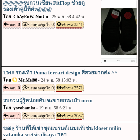
@@@@รบกวนเซียน FitFlop ช่วยดู
รองเท้าคู่นี้ทีค่ะ@@@
โดย ChAyEnWaNmUn
-
25 พ.ย. 58 4:42 น.
0
0
3341
ตอบ
ขอบคุณ/ถูกใจ
เข้าชม
TM# รองเท้า Puma ferrari design สีสวยมากค่ะ ^^
โดย
MeiMei88
-
24 พ.ย. 58 15:03 น.
0
0
2571
ตอบ
ขอบคุณ/ถูกใจ
เข้าชม
รบกวนผู้รู้หน่อยคับ จะขายกระเป๋า mcm
โดย yoyobamka
-
19 พ.ย. 58 6:21 น.
1
0
3087
ตอบ
ขอบคุณ/ถูกใจ
เข้าชม
ขอig ร้านที่ให้เช่าชุดแบรนด์เนมแท้เช่น kloset milin
vatanika sretsis disaya ฯลฯ