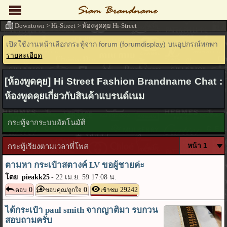
Downtown
>
Hi-Street
>
ห้องพูดคุย Hi-Street
เปิดใช้งานหน้าเลือกกระทู้จาก forum (forumdisplay) บนอุปกรณ์พกพา
รายละเอียด
[ห้องพูดคุย] Hi Street Fashion Brandname Chat :
ห้องพูดคุยเกี่ยวกับสินค้าแบรนด์เนม
กระทู้จากระบบอัตโนมัติ
กระทู้เรียงตามเวลาที่โพส
ตามหา กระเป๋าสตางค์ LV ขอผู้ชายค่ะ
โดย pieakk25
-
22 เม.ย. 59 17:08 น.
0
0
29242
ตอบ
ขอบคุณ/ถูกใจ
เข้าชม
ได้กระเป๋า paul smith จากญาติมา รบกวน
สอบถามครับ