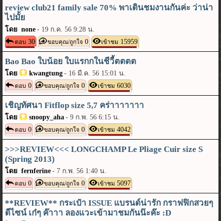
review club21 family sale 70% พาเดินชมงานกันค่ะ ว่าน่า
ไปมั้ย
โดย none
-
19 ก.ค. 56 9:28 น.
30
0
15959
ตอบ
ขอบคุณ/ถูกใจ
เข้าชม
Bao Bao ใบน้อย ใบแรกกในชีวี้ตตตต
โดย
kwangtung
-
16 มี.ค. 56 15:01 น.
0
0
6030
ตอบ
ขอบคุณ/ถูกใจ
เข้าชม
เชิญทัศนา Fitflop size 5,7 คร่าาาาาาา
โดย
snoopy_aha
-
9 ก.พ. 56 6:15 น.
0
0
4042
ตอบ
ขอบคุณ/ถูกใจ
เข้าชม
>>>REVIEW<<< LONGCHAMP Le Pliage Cuir size S
(Spring 2013)
โดย fernferine
-
7 ก.พ. 56 1:40 น.
0
0
5097
ตอบ
ขอบคุณ/ถูกใจ
เข้าชม
**REVIEW** กระเป๋า ISSUE แบรนด์น่ารัก กราฟฟิกสวยๆ
ดีไซน์ เก๋ๆ ค๊าาา ลองแวะเข้ามาชมกันน๊ะค๊ะ :D