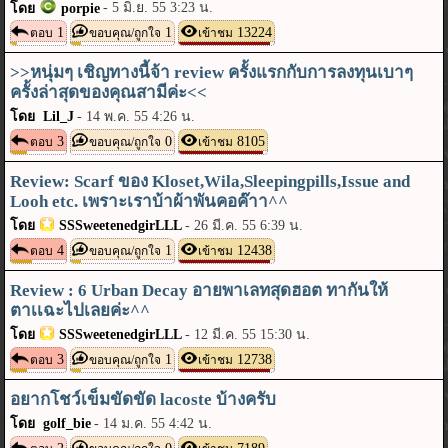
-
5 มิ.ย. 55 3:23 น.
โดย
porpie
1
1
13224
ตอบ
ขอบคุณ/ถูกใจ
เข้าชม
>>หนุ่มๆ เชิญทางนี้จ้า review ครั้งแรกกับการลงทุนเบาๆ
ครั้งล่าสุดของคุณสามีค่ะ<<
โดย Lil_J
-
14 พ.ค. 55 4:26 น.
3
0
8105
ตอบ
ขอบคุณ/ถูกใจ
เข้าชม
Review: Scarf ของ Kloset,Wila,Sleepingpills,Issue and
Looh etc. เพราะเราบ้าผ้าพันคอค๊าา^^
โดย
SSSweetenedgirLLL
-
26 มี.ค. 55 6:39 น.
4
1
12438
ตอบ
ขอบคุณ/ถูกใจ
เข้าชม
Review : 6 Urban Decay อายพาเลทสุดฮอต ทากันให้
ตาเเฉะไปเลยค่ะ^^
โดย
SSSweetenedgirLLL
-
12 มี.ค. 55 15:30 น.
3
1
12738
ตอบ
ขอบคุณ/ถูกใจ
เข้าชม
อยากโชว์เข็มขัดขัด lacoste บ้างครับ
โดย golf_bie
-
14 ม.ค. 55 4:42 น.