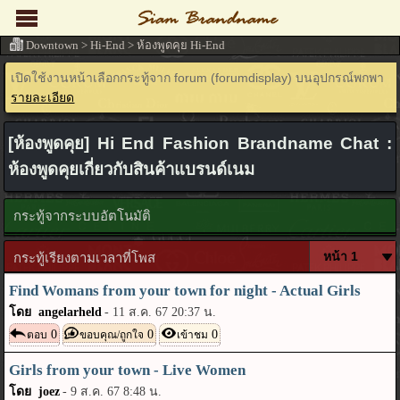
Downtown
>
Hi-End
>
ห้องพูดคุย Hi-End
เปิดใช้งานหน้าเลือกกระทู้จาก forum (forumdisplay) บนอุปกรณ์พกพา
รายละเอียด
[ห้องพูดคุย] Hi End Fashion Brandname Chat :
ห้องพูดคุยเกี่ยวกับสินค้าแบรนด์เนม
กระทู้จากระบบอัตโนมัติ
กระทู้เรียงตามเวลาที่โพส
Find Womans from your town for night - Actual Girls
โดย angelarheld
-
11 ส.ค. 67 20:37 น.
0
0
0
ตอบ
ขอบคุณ/ถูกใจ
เข้าชม
Girls from your town - Live Women
โดย joez
-
9 ส.ค. 67 8:48 น.