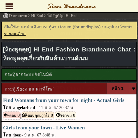
Downtown
>
Hi-End
>
ห้องพูดคุย Hi-End
เปิดใช้งานหน้าเลือกกระทู้จาก forum (forumdisplay) บนอุปกรณ์พกพา
รายละเอียด
[ห้องพูดคุย] Hi End Fashion Brandname Chat :
ห้องพูดคุยเกี่ยวกับสินค้าแบรนด์เนม
กระทู้จากระบบอัตโนมัติ
กระทู้เรียงตามเวลาที่โพส
Find Womans from your town for night - Actual Girls
โดย angelarheld
-
11 ส.ค. 67 20:37 น.
0
0
0
ตอบ
ขอบคุณ/ถูกใจ
เข้าชม
Girls from your town - Live Women
โดย joez
-
9 ส.ค. 67 8:48 น.