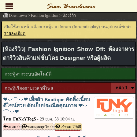
Downtown
>
Fashion Ignition
>
ห้องรีวิว
เปิดใช้งานหน้าเลือกกระทู้จาก forum (forumdisplay) บนอุปกรณ์พกพา
รายละเอียด
[ห้องรีวิว] Fashion Ignition Show Off: ห้องอาหาร
ตารีวิวสินค้าแฟชั่นโดย Designer หรือผู้ผลิต
กระทู้จากระบบอัตโนมัติ
กระทู้เรียงตามเวลาที่โพส
❤·.·´¯`·.·❤ เสื้อผ้า Boutique คัตติ้งเนี้ยบ
ดีไซน์สวย ตัดเย็บประณีตคุณภาพ ❤·.·
´¯`·.·❤
โดย FuNkYTogS
-
29 ธ.ค. 58 10:04 น.
0
0
7948
ตอบ
ขอบคุณ/ถูกใจ
เข้าชม