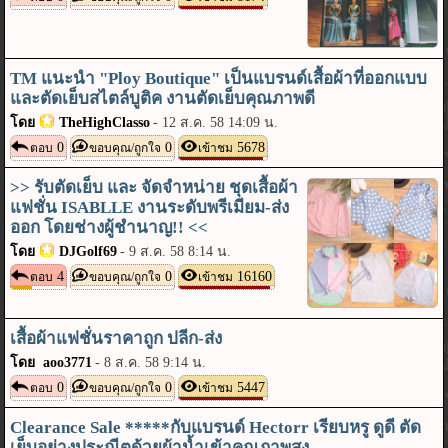
TM แนะนำ "Ploy Boutique" เป็นแบรนด์เสื้อผ้าที่ออกแบบ
และตัดเย็บสไตล์บูติค งานตัดเย็บคุณภาพดี
โดย
TheHighClasso
-
12 ส.ค. 58 14:09 น.
0
0
5678
ตอบ
ขอบคุณ/ถูกใจ
เข้าชม
>> รับตัดเย็บ และ จัดจำหน่าย ชุดเสื้อผ้า
แฟชั่น ISABLLE งานระดับพรีเมียม-ส่ง
ออก โดยช่างผู้ชำนาญ!! <<
โดย
DJGolf69
-
9 ส.ค. 58 8:14 น.
4
0
16160
ตอบ
ขอบคุณ/ถูกใจ
เข้าชม
เสื้อผ้าแฟชั่นราคาถูก ปลีก-ส่ง
โดย aoo3771
-
8 ส.ค. 58 9:14 น.
0
0
5447
ตอบ
ขอบคุณ/ถูกใจ
เข้าชม
Clearance Sale *****กับแบรนด์ Hectorr เรียบหรู ดูดี ตัด
เย็บอย่างประณีตด้วยผ้าน้ำเข้าคุณภาพสูง