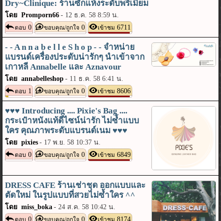
Dry~Clinique: ร้านซักแห้งระดับพรีเมี่ยม
โดย Promporn66
-
12 ธ.ค. 58 8:59 น.
0
0
6711
ตอบ
ขอบคุณ/ถูกใจ
เข้าชม
- - A n n a b e l l e S h o p - - จำหน่าย
แบรนด์เครื่องประดับน่ารักๆ นำเข้าจาก
เกาหลี Annabelle และ Aznavour
โดย annabelleshop
-
11 ธ.ค. 58 6:41 น.
1
0
8606
ตอบ
ขอบคุณ/ถูกใจ
เข้าชม
♥♥♥ Introducing .... Pixie's Bag ....
กระเป๋าหนังแท้ดีไซน์น่ารัก ไม่ซ้ำแบบ
ใคร คุณภาพระดับแบรนด์เนม ♥♥♥
โดย pixies
-
17 พ.ย. 58 10:37 น.
0
0
6849
ตอบ
ขอบคุณ/ถูกใจ
เข้าชม
DRESS CAFE ร้านเช่าชุด ออกแบบและ
ตัดใหม่ ในรูปแบบที่สวยไม่ซ้ำใคร ^^
โดย miss_boka
-
24 ส.ค. 58 10:42 น.
0
0
8174
ตอบ
ขอบคุณ/ถูกใจ
เข้าชม