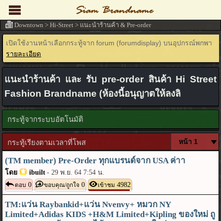
Downtown
>
Hi-Street
>
แนะนำร้านค้า & Pre-order
เปิดใช้งานหน้าเลือกกระทู้จาก forum (forumdisplay) บนอุปกรณ์พกพา
รายละเอียด
แนะนำร้านค้า และ รับ pre-order สินค้า Hi Street
Fashion Brandname (ห้องนี้อนุญาตให้ลงลิ
กระทู้จากระบบอัตโนมัติ
กระทู้เรียงตามเวลาที่โพส
(TM member) Pre-Order ทุกแบรนด์จาก USA ค่าา
โดย
ibuilt
-
29 พ.ย. 64 7:54 น.
0
0
4982
ตอบ
ขอบคุณ/ถูกใจ
เข้าชม
TM:แว่น Raybankid+แว่น Nvenvy+ หมวก NY
Limited+Adidas KIDS +H&M Limited+Kipling ของใหม่ ถู