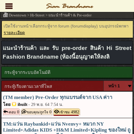
Downtown
>
Hi-Street
>
แนะนำร้านค้า & Pre-order
เปิดใช้งานหน้าเลือกกระทู้จาก forum (forumdisplay) บนอุปกรณ์พกพา
รายละเอียด
แนะนำร้านค้า และ รับ pre-order สินค้า Hi Street
Fashion Brandname (ห้องนี้อนุญาตให้ลงลิ
กระทู้จากระบบอัตโนมัติ
กระทู้เรียงตามเวลาที่โพส
(TM member) Pre-Order ทุกแบรนด์จาก USA ค่าา
โดย
ibuilt
-
29 พ.ย. 64 7:54 น.
0
0
4982
ตอบ
ขอบคุณ/ถูกใจ
เข้าชม
TM:แว่น Raybankid+แว่น Nvenvy+ หมวก NY
Limited+Adidas KIDS +H&M Limited+Kipling ของใหม่ ถู