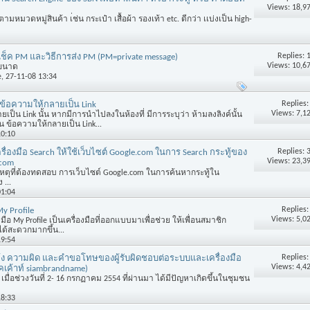
Views: 18,9
ามหมวดหมู่สินค้า เ่ช่น กระเป๋า เสื้อผ้า รองเท้า etc. ดีกว่า เเบ่งเป็น high-
Replies:
าเช็ค PM และวิธีการส่ง PM (PM=private message)
Views: 10,6
ยขนาด
e
, 27-11-08 13:34
Replies
ข้อความให้กลายเป็น Link
Views: 7,1
เป็น Link นั้น หากมีการนำไปลงในห้องที่ มีการระบุว่า ห้ามลงลิงค์นั้น
น ข้อความให้กลายเป็น Link...
10:10
Replies:
รื่องมือ Search ให้ใช้เว็บไซต์ Google.com ในการ Search กระทู้ของ
Views: 23,3
com
าเหตุที่ต้องทดสอบ การเว็บไซต์ Google.com ในการค้นหากระทู้ใน
...
01:04
Replies
My Profile
Views: 5,0
่องมือ My Profile เป็นเครื่องมือที่ออกแบบมาเพื่อช่วย ให้เพื่อนสมาชิก
ด้สะดวกมากขึ้น...
19:54
Replies
ง ความผิด และคำขอโทษของผู้รับผิดชอบต่อระบบและเครื่องมือ
Views: 4,4
เค้าท์ siambrandname)
 เมื่อช่วงวันที่ 2- 16 กรกฏาคม 2554 ที่ผ่านมา ได้มีปัญหาเกิดขึ้นในชุมชน
18:33