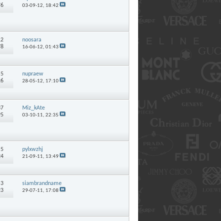
76
03-09-12,
18:42
12
noosara
78
16-06-12,
01:43
:
5
nupraew
26
28-05-12,
17:10
37
Miz_kAte
95
03-10-11,
22:35
:
5
pylxwzhj
24
21-09-11,
13:49
:
3
siambrandname
23
29-07-11,
17:08