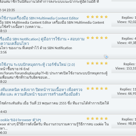
เพื่อนสมาชิกวันนี้ทีมงานได้ทำการลงระบบแนะนำกระทู้อัตโนมัติ ที่
2-14 23:35
Replies:
ใช้งานเครื่องมือ SBN Multimedia Content Editor
Views: 92,0
ือ SBN Multimedia Content Editor เครื่องมือ SBN Multimedia Content
ับใช้สร้างเนื้อหา (บทความ...
18:13
Replies:
ครื่องมือ SBN Notification] คู่มือการใช้งาน + สอบถาม
Views: 49,3
ดทความเคลื่อนไหว
นไหว ของงาน ที่เคยทำไว้ ด้วย SBN Notification
23:56
Replies
ใช้งาน ระบบปักหมุดกระทู้ เวอร์ชั่นใหม่ (2.0)
Views: 153,5
กหน้าซื้อขาย Hi-End
om/forum/forumdisplay.php?f=8) ประกาศเปิดใช้งานระบบปักหมุดกระทู้
เพื่อนสมาชิกที่ร่วมรับผิดชอบด...
18:22
Replies:
1
ทีมเทคนิค หลังจาก ปิดหน้ารวมเนื้อหา เพื่อตรวจ
Views: 66,9
ด และ ความคืบหน้า ของการสร้างเครื่องมือตัว
์กระทันหัน เมื่อ วันที่ 23 พฤษภาคม 2555 ซึ่ง ทีมงานได้ทำการเปิดให้
.
14:43
Replies:
cookie ของ browser ต่างๆ
Views: 98,8
ser ต่างๆ มีวิธีการดังนี้ครับ ทีมงานรวบรวมความรู้วิธีการลบ cookie ใน
หา...
06:33