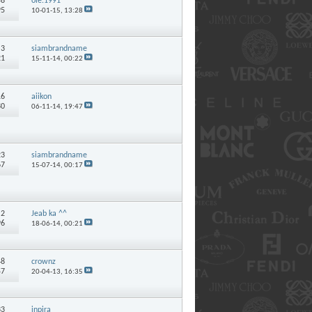
58
ole.1991
95
10-01-15,
13:28
:
3
siambrandname
21
15-11-14,
00:22
16
aiikon
80
06-11-14,
19:47
23
siambrandname
67
15-07-14,
00:17
:
2
Jeab ka ^^
96
18-06-14,
00:21
48
crownz
57
20-04-13,
16:35
33
inpira