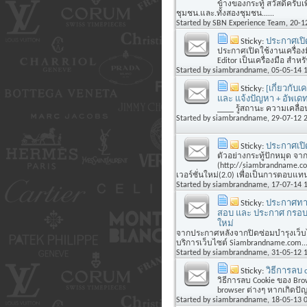
ข้างของกระทู้ สวัสดีครับ
ชุมชน.และ.ทั้งสองชุมชน......
Started by
SBN Experience Team
, 20-1
Sticky:
ประกาศเปิด
ประกาศเปิดใช้งานเครื่องม
Editor เป็นเครื่องมือ สำหร
Started by
siambrandname
, 05-05-14 
Sticky:
[เกี่ยวกับเ
และ แจ้งปัญหา + อัพเ
____ รู้สถานะ ความเคลื่อ
Started by
siambrandname
, 29-07-12 
Sticky:
ประกาศเปิด
ตัวอย่างกระทู้ปักหมุด จา
(http://siambrandname.c
เวอร์ชั่นใหม่(2.0) เพื่อเป็นการตอบแทน
Started by
siambrandname
, 17-07-14 
Sticky:
ประกาศทาง
สอบ และ ประกาศ กรอบคิ
ใหม่
จากประกาศหลังจากปิดซ่อมบำรุงเว็บไซต
บริการเว็บไซต์ Siambrandname.com..
Started by
siambrandname
, 31-05-12 
Sticky:
วิธีการลบ 
วิธีการลบ Cookie ของ Brow
browser ต่างๆ หากเกิดปัญ
Started by
siambrandname
, 18-05-13 