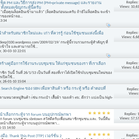
Replies
าเช็ค PM และวิธีการส่ง PM (PM=private message) และรายงาน
Views: 10,6
 ทั้งหมดเฃิญกระทู้นี้ครับ
M "เมื่อคุณล็อคอินเข้ามาแล้ว" (ล็อคอินก่อนนะครับ ถ้ายัไม่ล็อคอิน จะเข้า
าของหน้าจอ...
13:34
Replies
ำสำหรับสมาชิกใหม่และ เก่า ที่ควรรู้ ก่อนใช้ชุมชนแห่งนี้เพื่อ
Views: 6,6
eep3100.wordpress.com/2009/02/19/ กระทู้นี้รวบรวมกระทู้สำคัญๆ ที่
เข้าใจ และสามารถใช้...
r
, 30-03-10 22:01
Replies
ร้างคู่มือการใช้งานระบบชุมชน ให้แก่ชุมชนของรา ที่เราเลือก
Views: 6,6
มาชิก วันนี้ วันที่ 26/1/53 เป็นวันที่ สองที่เราได้เปิดใช้ระับบชุมชนใหม่ของ
ปิดใช้...
r
, 26-01-10 15:04
 Search Engine ของ SBN เพื่อหาสินค้า หรือ กระทู้ หรือ คำตอบที่
Replies
Views:
ามหมวดหมู่สินค้า เ่ช่น กระเป๋า เสื้อผ้า รองเท้า etc. ดีกว่า เเบ่งเป็น high-
Replies:
น้าเลือกกระทู้จาก forum บนอุปกรณ์พกพา
Views: 57,5
าก forum บนชุมชน sbntown สวัสดีครับเพื่อนสมาชิกชุมชน.และ. วันนี้ทีม
น้าเลือกกระทู้จากบนอุปกรณ์พกพา...
1-15 14:50
Replies
งมือ: Thank This Post (TTP) เวอร์ชั่น 2