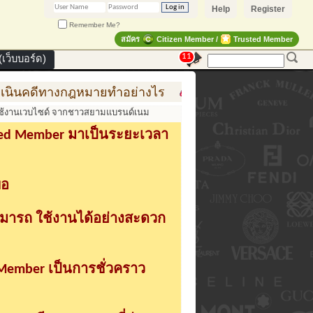
Help
Register
Remember Me?
สมัคร
Citizen Member /
Trusted Member
11
เว็บบอร์ด)
ีทางกฎหมายทำอย่างไร
การสร้าง สินค้าแฟชั่น สู่สินค
รใช้งานเวบไซด์ จากชาวสยามแบรนด์เนม
sted Member มาเป็นระยะเวลา
่อ
ามารถ ใช้งานได้อย่างสะดวก
 Member เป็นการชั่วคราว