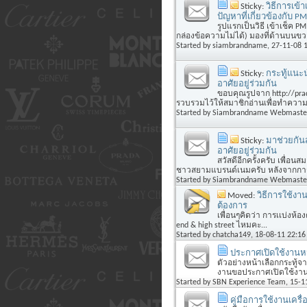
Sticky:
วิธีการเข้
ปัญหาที่เกี่ยวข้องกับ PM
รูปแรกเป็นวิธี เข้าเช็ค P
กล่องข้อความไม่ได้) มองที่ด้านบนขว
Started by
siambrandname
, 27-11-08 
Sticky:
กระทู้แนะน
อาศัยอยู่ร่วมกัน
ขอบคุณรูปจาก http://prad
รวบรวมไว้ให้สมาชิกอ่านเพื่อทำความ
Started by
Siambrandname Webmaste
Sticky:
มาช่วยกันส
อาศัยอยู่ร่วมกัน
สวัสดีอีกครั้งครับ เพื่อนส
ชาวสยามแบรนด์เนมครับ หลังจากการเ
Started by
Siambrandname Webmaste
Moved:
วิธีการใช้งาน
ต้องการ
เพื่อนๆคิดว่า การเเบ่งห้องต
end & high street ไหมคะ...
Started by
chatcha149
, 18-08-11 22:16
ประกาศเปิดใช้งานห
ตัวอย่างหน้าเลือกกระทู้จ
งานขอประกาศเปิดใช้งานห
Started by
SBN Experience Team
, 15-1
คู่มือการใช้งานเครื่อ