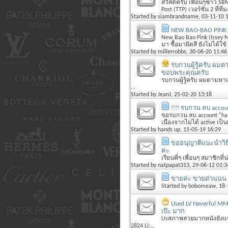
สวัสดีครับ เพื่อนๆชาว SB
Post (TTP) เวอร์ชั่น 2 ที่ท
Started by
siambrandname
, 03-11-10 
NEW BAO-BAO PINK (
New Bao Bao Pink (Issey Mi
มา ซื้อมาผิดสี ยังไม่ได้ใช
Started by
millerrobbs
, 30-06-20 11:46
รบกวนผู้รู้ครับ ผ
ขอบพระคุณครับ
รบกวนผู้รู้ครับ ผมตามหา
...
Started by
JeanJ
, 25-02-20 13:18
!!!! รบกวน ลบ accoun
ขอรบกวน ลบ account "hands 
เนื่องจากไม่ได้ active เป
Started by
hands up
, 11-05-19 16:29
ขออนุญาติเเนะนำวิ
คะ
เรียนพี่ๆ เพื่อนๆ สมาชิกที
Started by
natpapat313
, 29-06-12 01:3
ขายค่ะ ขายด่วนนน Lo
Started by
bobomeaw
, 18
Used LV Neverful M
เป๊ะ มาก
Usสภาพสวยมากหนังยังแข็ง
2824 Li:...