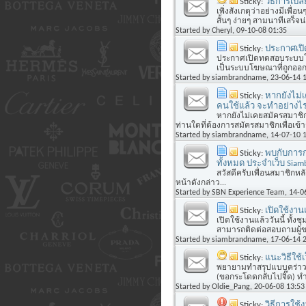
Sticky:
วิธีการเปลี
เพิ่งสังเกตุว่าอย่างมีเพื่อ
สั้นๆ ง่ายๆ สามนาทีเสร็จน่อ
Started by
Cheryl
, 09-10-08 01:35
Sticky:
ประกาศเป
ประกาศเปิดทดสอบระบบโ
เป็นระบบโฆษณาที่ถูกออกแ
Started by
siambrandname
, 23-06-14 
Sticky:
หากยังไม่เ
คนใช้แล้ว จะทำอย่างไ
หากยังไม่เคยสมัครสมาชิก
ท่านใดที่ต้องการสมัครสมาชิกเพื่อเข้า
Started by
siambrandname
, 14-07-10 
Sticky:
พบกับการก
ทั้งหมด ประจำเว็บ Sia
สวัสดีครับเพื่อนสมาชิกหล
หน้าดังกล่าว...
Started by
SBN Experience Team
, 14-0
Sticky:
เปิดใช้งาน
เปิดใช้งานแล้ววันนี้ ทั้ง
สามารถติดต่อสอบถามผู้ขายไ
Started by
siambrandname
, 17-06-14 
Sticky:
แนะวิธีใช้
พยายามทำสรุปแบบคร่าวๆ ม
(ขอกระโดดกลับไปจิ๊ด) ทำกา
Started by
Oldie_Pang
, 20-06-08 13:53
Sticky:
วิธีการใช้