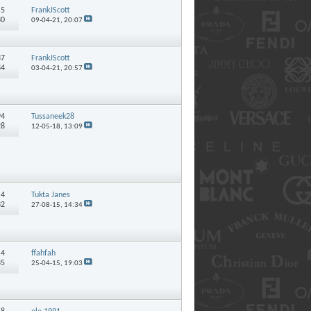
:
5
FrankJScott
30
09-04-21,
20:07
37
FrankJScott
84
03-04-21,
20:57
94
Tussaneek28
28
12-05-18,
13:09
:
4
Tukta Janes
32
27-08-15,
14:34
:
4
ffahfah
35
25-04-15,
19:03