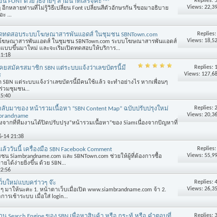
Replies:
่ยน FONT ด้วยวิธีง่ายๆ สามนาทีเสร็จค่ะ ^^
Views: 22,3
นๆ อีกหลายท่านที่ไม่รู้วิธีเปลี่ยน Font เปลี่ยนสีตัวอักษรกัน รี่ขอมาอธิบาย
ะ ...
Replies
ิดทดสอบระบบโฆษณาสารพันแอดส์ ในชุมชน SBNTown.com
Views: 18,5
ฆษณาสารพันแอดส์ ในชุมชน SBNTown.com ระบบโฆษณาสารพันแอดส์
บบขึ้นมาใหม่ และจะเริ่มเปิดทดสอบให้บริการ...
11:18
Replies:
คยสมัครสมาชิก SBN แต่ระบบแจ้งว่าเลขบัตรนี้มี
Views: 127,6
ร
 SBN แต่ระบบแจ้งว่าเลขบัตรนี้มีคนใช้แล้ว จะทำอย่างไร หากเพื่อนๆ
ร่วมชุมชน...
15:40
Replies:
ลับมาของ หน้ารวมเนื้อหา “SBN Content Map” ฉบับปรับปรุงใหม่
Views: 20,3
mbrandname
ังจากที่ทีมงานได้ปิดปรับปรุง“หน้ารวมเนื้อหา”ของ Siamเนื่องจากปัญหาที่
6-14 21:38
Replies
แล้ววันนี้ เครื่องมือ SBN Facebook Comment
Views: 55,9
ชุมชน Siambrandname.com และ SBNTown.com ช่วยให้ผู้ที่ต้องการซื้อ
ด้ง่ายยิ่งขึ้น ด้วย SBN...
22:56
Replies:
เว็บใหม่แบบคร่าวๆ จ๊ะ
Views: 26,3
าให้นะคะ 1. หน้าตาเว็บเมื่อเปิด www.siambrandname.com จ้า 2.
รเช้าระบบ เมื่อใส่ login...
Replies:
งาน Search Engine ของ SBN เพื่อหาสินค้า หรือ กระทู้ หรือ คำตอบที่