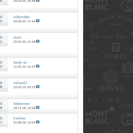
58
26-03-26,
18:48
:
0
millerrobbs
05
30-06-20,
11:46
:
0
JeanJ
62
25-02-20,
13:18
:
0
hands up
29
11-05-19,
16:29
90
salisas03
98
22-03-19,
09:23
:
0
bobomeaw
76
18-11-18,
19:58
:
0
icyvenus
71
31-08-18,
14:04