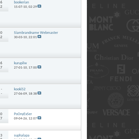
:
6
bookerian
52
15-07-10,
02:29
:
0
Siambrandname Webmaster
62
30-03-10,
22:01
:
6
kurupilw
27
27-01-10,
17:00
:
-
kooki52
 -
27-06-09,
18:38
10
PoOnyExSer
77
09-04-26,
12:07
:
3
suphalapa