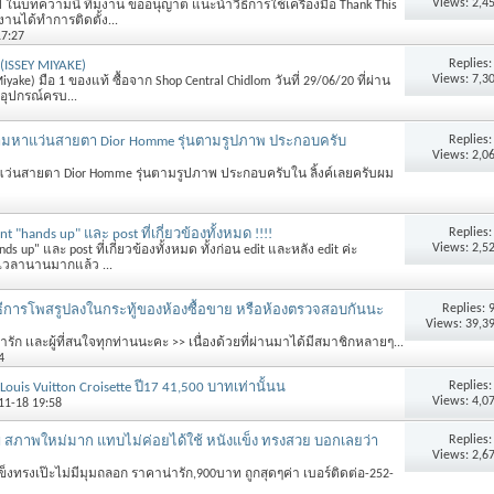
Views: 2,4
N ในบทความนี้ ทีมงาน ขออนุญาต แนะนำวิธีการใช้เครื่องมือ Thank This
ีมงานได้ทำการติดตั้ง...
17:27
Replies
ISSEY MIYAKE)
Views: 7,3
yake) มือ 1 ของแท้ ซื้อจาก Shop Central Chidlom วันที่ 29/06/20 ที่ผ่าน
้ อุปกรณ์ครบ...
Replies
มตามหาแว่นสายตา Dior Homme รุ่นตามรูปภาพ ประกอบครับ
Views: 2,0
แว่นสายตา Dior Homme รุ่นตามรูปภาพ ประกอบครับใน ลิ้งค์เลยครับผม
Replies
t "hands up" และ post ที่เกี่ยวข้องทั้งหมด !!!!
Views: 2,5
up" และ post ที่เกี่ยวข้องทั้งหมด ทั้งก่อน edit และหลัง edit ค่ะ
็นเวลานานมากแล้ว ...
Replies:
ธีการโพสรูปลงในกระทู้ของห้องซื้อขาย หรือห้องตรวจสอบกันนะ
Views: 39,3
่น่ารัก เเละผู้ที่สนใจทุกท่านนะคะ >> เนื่องด้วยที่ผ่านมาได้มีสมาชิกหลายๆ...
4
Replies
uis Vuitton Croisette ปี17 41,500 บาทเท่านั้นน
Views: 4,0
-11-18 19:58
Replies
M สภาพใหม่มาก แทบไม่ค่อยได้ใช้ หนังแข็ง ทรงสวย บอกเลยว่า
Views: 2,6
ทรงเป๊ะไม่มีมุมถลอก ราคาน่ารัก,900บาท ถูกสุดๆค่า เบอร์ติดต่อ-252-