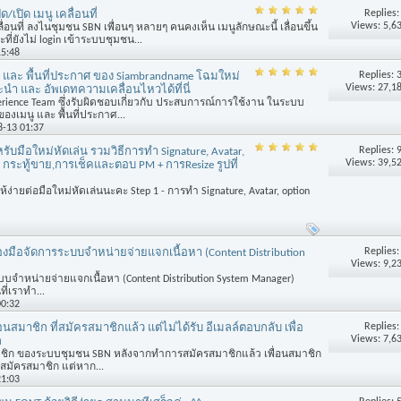
Replies
ด/เปิด เมนู เคลื่อนที่
Views: 5,6
ื่อนที่ ลงไนชุมชน SBN เพื่อนๆ หลายๆ คนคงเห็น เมนูลักษณะนี้ เลื่อนขึ้น
ี่ยังไม่ login เข้าระบบชุมชน...
15:48
Replies:
นู และ พื้นที่ประกาศ ของ Siambrandname โฉมใหม่
Views: 27,1
ำ และ อัพเดทความเคลื่อนไหวได้ที่นี่
erience Team ซึ่งรับผิดชอบเกี่ยวกับ ประสบการณ์การใช้งาน ในระบบ
งเมนู และ พื้นที่ประกาศ...
8-13 01:37
Replies:
หรับมือใหม่หัดเล่น รวมวิธีการทำ Signature, Avatar,
Views: 39,5
st กระทู้ขาย,การเช็คและตอบ PM + การResize รูปที่
ง่ายต่อมือใหม่หัดเล่นนะคะ Step 1 - การทำ Signature, Avatar, option
Replies
ื่องมือจัดการระบบจำหน่ายจ่ายแจกเนื้อหา (Content Distribution
Views: 9,2
ะบบจำหน่ายจ่ายแจกเนื้อหา (Content Distribution System Manager)
ี่เราทำ...
00:32
Replies
่อนสมาชิก ที่สมัครสมาชิกแล้ว แต่ไม่ได้รับ อีเมลล์ตอบกลับ เพื่อ
Views: 7,6
ก
ิก ของระบบชุมชน SBN หลังจากทำการสมัครสมาชิกแล้ว เพื่อนสมาชิก
รสมัครสมาชิก แต่หาก...
21:03