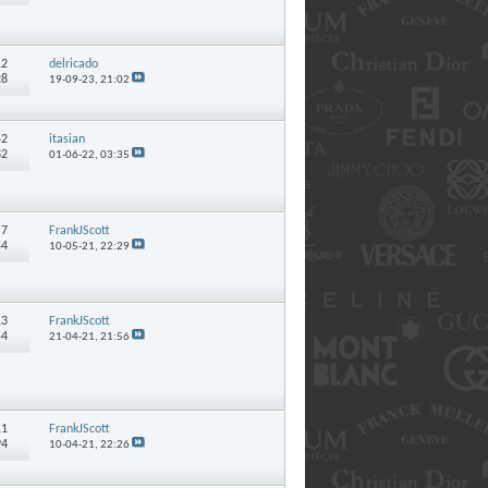
12
delricado
28
19-09-23,
21:02
42
itasian
82
01-06-22,
03:35
:
7
FrankJScott
54
10-05-21,
22:29
13
FrankJScott
54
21-04-21,
21:56
11
FrankJScott
94
10-04-21,
22:26