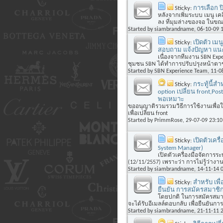
Sticky:
การเลือก ปิ
หลังจากเพิ่มระบบ เมนู เคล
ลง ที่มุมล่างของจอ ในขณะท
Started by
siambrandname
, 06-10-09 
Sticky:
เปิดตัว เม
สอบถาม แจ้งปัญหา แนะน
เนื่องจากทีมงาน SBN Exp
ชุมชน SBN ได้ทำการปรับปรุงหน้าตาขอ
Started by
SBN Experience Team
, 11-0
Sticky:
กระทู้นี้สำ
option เปลี่ยน front,Po
พอเหมาะ
ขออนุญาติรวมรวมวิธีการใช้งานเพื่อให้
เพื่อเปลี่ยน front
Started by
PrimmRose
, 29-07-09 23:10
Sticky:
เปิดตัวเคร
System Manager)
เปิดตัวเครื่องมือจัดการร
(12/11/2557) เพราะว่า การไม่รู้ว่างานท
Started by
siambrandname
, 14-11-14 
Sticky:
สำหรับ เพื
ยืนยัน การสมัครสมาชิ
โดยปกติ ในการสมัครสมาช
จะได้รับอีเมลล์ตอบกลับ เพื่อยืนยันกา
Started by
siambrandname
, 21-11-11 