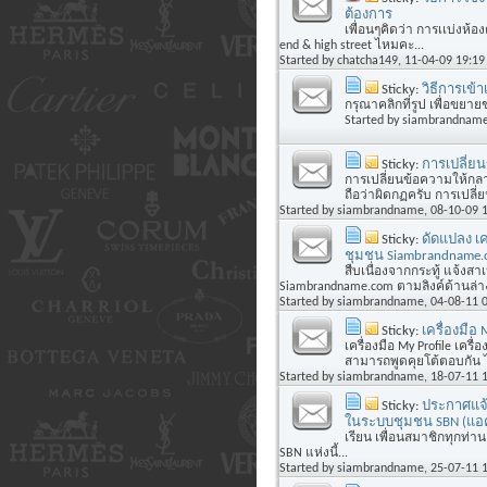
ต้องการ
เพื่อนๆคิดว่า การเเบ่งห้องต
end & high street ไหมคะ...
Started by
chatcha149
, 11-04-09 19:19
Sticky:
วิธีการเข้
กรุณาคลิกที่รูป เพื่อขยา
Started by
siambrandnam
Sticky:
การเปลี่ยน
การเปลี่ยนข้อความให้กลาย
ถือว่าผิดกฏครับ การเปลี่ย
Started by
siambrandname
, 08-10-09 
Sticky:
ดัดแปลง เค
ชุมชน Siambrandname.
สืบเนื่องจากกระทู้ แจ้งส
Siambrandname.com ตามลิงค์ด้านล่าง 
Started by
siambrandname
, 04-08-11 
Sticky:
เครื่องมือ 
เครื่องมือ My Profile เครื
สามารถพูดคุยโต้ตอบกัน ไ
Started by
siambrandname
, 18-07-11 
Sticky:
ประกาศแจ้
ในระบบชุมชน SBN (แอค
เรียน เพื่อนสมาชิกทุกท่าน
SBN แห่งนี้...
Started by
siambrandname
, 25-07-11 