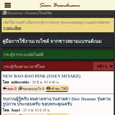
Downtown
>
Forums (เว็บบอร์ด)
เปิดใช้งานหน้าเลือกกระทู้จาก forum (forumdisplay) บนอุปกรณ์พกพา
รายละเอียด
คู่มือการใช้งานเวบไซด์ จากชาวสยามแบรนด์เนม
กระทู้จากระบบอัตโนมัติ
กระทู้เรียงตามเวลาที่โพส
NEW BAO-BAO PINK (ISSEY MIYAKE)
โดย millerrobbs
-
30 มิ.ย. 63 4:46 น.
0
0
7305
ตอบ
ขอบคุณ/ถูกใจ
เข้าชม
รบกวนผู้รู้ครับ ผมตามหาแว่นสายตา Dior Homme รุ่นตาม
รูปภาพ ประกอบครับ ขอบพระคุณครับ
โดย JeanJ
-
25 ก.พ. 63 6:18 น.