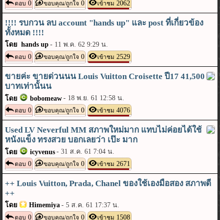
0
0
2062
ตอบ
ขอบคุณ/ถูกใจ
เข้าชม
!!!! รบกวน ลบ account "hands up" และ post ที่เกี่ยวข้อง
ทั้งหมด !!!!
โดย hands up
-
11 พ.ค. 62 9:29 น.
0
0
2529
ตอบ
ขอบคุณ/ถูกใจ
เข้าชม
ขายค่ะ ขายด่วนนน Louis Vuitton Croisette ปี17 41,500
บาทเท่านั้นน
-
18 พ.ย. 61 12:58 น.
โดย
bobomeaw
0
0
4076
ตอบ
ขอบคุณ/ถูกใจ
เข้าชม
Used LV Neverful MM สภาพใหม่มาก แทบไม่ค่อยได้ใช้
หนังแข็ง ทรงสวย บอกเลยว่า เป๊ะ มาก
-
31 ส.ค. 61 7:04 น.
โดย
icyvenus
0
0
2671
ตอบ
ขอบคุณ/ถูกใจ
เข้าชม
++ Louis Vuitton, Prada, Chanel ของใช้เองมือสอง สภาพดี
++
โดย
Himemiya
-
5 ส.ค. 61 17:37 น.
0
0
1508
ตอบ
ขอบคุณ/ถูกใจ
เข้าชม