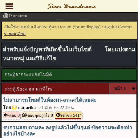
Downtown
เปิดใช้งานหน้าเลือกกระทู้จาก forum (forumdisplay) บนอุปกรณ์พกพา
รายละเอียด
สำหรับแจ้งปัญหาที่เกิดขึ้นในเว็บไซต์ โดยแบ่งตาม
หมวดหมู่ และวิธีแก้ไข
กระทู้จากระบบอัตโนมัติ
กระทู้เรียงตามเวลาที่โพส
ไม่สามารถโพสต์ในห้องHi-streetได้เลยค่ะ
โดย
nattarika
-
31 มี.ค. 65 22:49 น.
0
0
5414
ตอบ
ขอบคุณ/ถูกใจ
เข้าชม
รบกวนสอบถามคะ ลงรูปแล้วไม่ขึ้นๆแต่ ข้อความจะต้องทำ
อย่างไรบ้างคะ