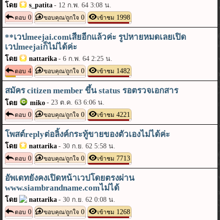
โดย
s_patita
-
12 ก.พ. 64 3:08 น.
0
0
1998
ตอบ
ขอบคุณ/ถูกใจ
เข้าชม
**เวปmeejai.comเสียอีกแล้วค่ะ รูปหายหมดเลยเปิด
เวปmeejaiก็ไม่ได้ค่ะ
โดย
nattarika
-
6 ก.พ. 64 2:25 น.
4
0
1482
ตอบ
ขอบคุณ/ถูกใจ
เข้าชม
สมัคร citizen member ขึ้น status รอตรวจเอกสาร
-
23 ต.ค. 63 6:06 น.
โดย
miko
0
0
4221
ตอบ
ขอบคุณ/ถูกใจ
เข้าชม
โพสต์replyต่อลิ้งค์กระทู้ขายของตัวเองไม่ได้ค่ะ
โดย
nattarika
-
30 ก.ย. 62 5:58 น.
0
0
7713
ตอบ
ขอบคุณ/ถูกใจ
เข้าชม
อัพเดทยังคงเปิดหน้าเวปโดยตรงผ่าน
www.siambrandname.comไม่ได้
โดย
nattarika
-
30 ก.ย. 62 0:08 น.
0
0
1268
ตอบ
ขอบคุณ/ถูกใจ
เข้าชม