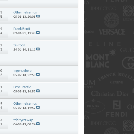
13
Othelmelsemus
68
05-09-13,
20:08
29
FrankJScott
14
09-04-21,
19:40
62
tai-foon
73
24-06-14,
11:11
80
Ingenuehelp
02
05-09-13,
22:50
51
HoveEntetle
17
05-09-13,
16:52
69
Othelmelsemus
14
05-09-13,
19:57
23
trieltycraway
91
06-09-13,
00:24