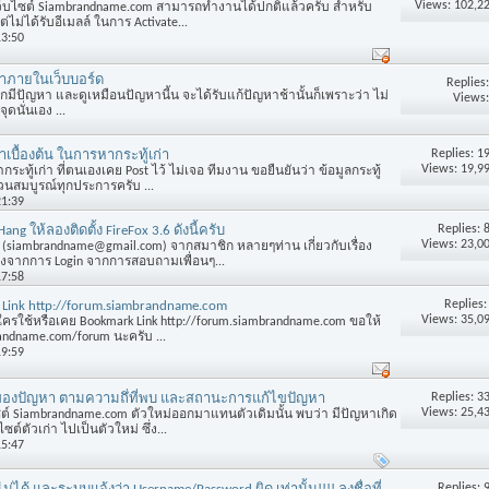
Views: 102,2
เว็บไซต์ Siambrandname.com สามารถทำงานได้ปกติแล้วครับ สำหรับ
่ไม่ได้รับอีเมลล์ ในการ Activate...
13:50
าภายในเว็บบอร์ด
Replies
ชิกมีปัญหา และดูเหมือนปัญหานี้น จะได้รับแก้ปัญหาช้านั้นก็เพราะว่า ไม่
Views:
นั่นเอง ...
Replies:
1
หาเบื้องต้น ในการหากระทู้เก่า
Views: 19,9
กระทู้เก่า ที่ตนเองเคย Post ไว้ ไม่เจอ ทีมงาน ขอยืนยันว่า ข้อมูลกระทู้
ถ้วนสมบูรณ์ทุกประการครับ ...
21:39
Replies:
Hang ให้ลองติดตั้ง FireFox 3.6 ดังนี้ครับ
Views: 23,0
l (siambrandname@gmail.com) จากสมาชิก หลายๆท่าน เกี่ยวกับเรื่อง
งจากการ Login จากการสอบถามเพื่อนๆ...
17:58
Replies
น Link http://forum.siambrandname.com
Views: 35,0
กใครใช้หรือเคย Bookmark Link http://forum.siambrandname.com ขอให้
randname.com/forum นะครับ ...
19:59
Replies:
3
ของปัญหา ตามความถึ่ที่พบ และสถานะการแก้ไขปัญหา
Views: 25,4
์ Siambrandname.com ตัวใหม่ออกมาแทนตัวเดิมนั้น พบว่า มีปัญหาเกิด
ซต์ตัวเก่า ไปเป็นตัวใหม่ ซึ่ง...
15:47
Replies: