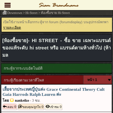
Downtown
>
Hi-Street
>
ห้องซื้อขาย Hi-Street
เปิดใช้งานหน้าเลือกกระทู้จาก forum (forumdisplay) บนอุปกรณ์พกพา
รายละเอียด
[ห้องซื้อขาย]- HI STREET - ซื้อ ขาย เฉพาะแบรนด์
ของแท้ระดับ hi street หรือ แบรนด์ตามห้างทั่วไป (ห้า
มล
กระทู้จากระบบอัตโนมัติ
กระทู้เรียงตามเวลาที่โพส
เสื้อจากประเทศญี่ปุ่นค่ะ Grace Continental Theory Cult
Gaia Harrods Ralph Lauren ค่ะ
โดย
nankeiko
-
3 ชม.
0
0
0
ตอบ
ขอบคุณ/ถูกใจ
เข้าชม