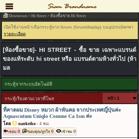
Downtown
>
Hi-Street
>
ห้องซื้อขาย Hi-Street
เปิดใช้งานหน้าเลือกกระทู้จาก forum (forumdisplay) บนอุปกรณ์พกพา
รายละเอียด
[ห้องซื้อขาย]- HI STREET - ซื้อ ขาย เฉพาะแบรนด์
ของแท้ระดับ hi street หรือ แบรนด์ตามห้างทั่วไป (ห้า
มล
กระทู้จากระบบอัตโนมัติ
กระทู้เรียงตามเวลาที่โพส
ที่คาดผม Disney หมวก ผ้าพันคอ จากประเทศญี่ปุ่นค่ะ
Aquascutum Uniqlo Comme Ca Ism ค่ะ
โดย
nankeiko
-
4 ชม.
0
0
0
ตอบ
ขอบคุณ/ถูกใจ
เข้าชม